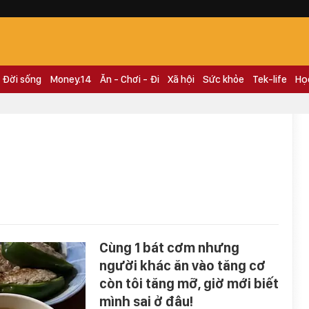
Đời sống
Money.14
Ăn - Chơi - Đi
Xã hội
Sức khỏe
Tek-life
Họ
Cùng 1 bát cơm nhưng
người khác ăn vào tăng cơ
còn tôi tăng mỡ, giờ mới biết
mình sai ở đâu!