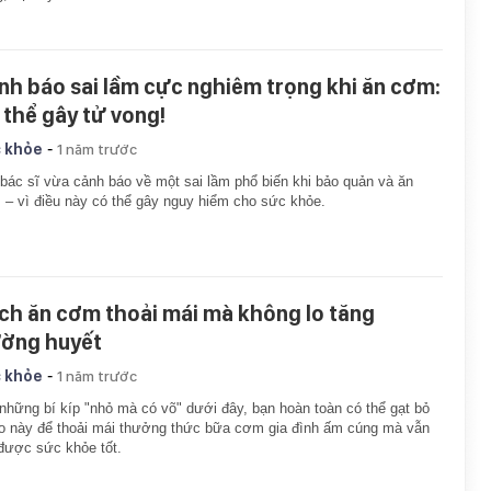
nh báo sai lầm cực nghiêm trọng khi ăn cơm:
 thể gây tử vong!
-
 khỏe
1 năm trước
bác sĩ vừa cảnh báo về một sai lầm phổ biến khi bảo quản và ăn
– vì điều này có thể gây nguy hiểm cho sức khỏe.
ch ăn cơm thoải mái mà không lo tăng
ờng huyết
-
 khỏe
1 năm trước
những bí kíp "nhỏ mà có võ" dưới đây, bạn hoàn toàn có thể gạt bỏ
lo này để thoải mái thưởng thức bữa cơm gia đình ấm cúng mà vẫn
được sức khỏe tốt.