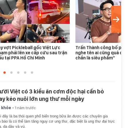
y vợt Pickleball gốc Việt Lực
Trấn Thành công bố phim
ạm phải lên xe cấp cứu sau trận
nghe tên ai cũng quả quy
u tại PPA Hồ Chí Minh
chắn là siêu phẩm”
ười Việt có 3 kiểu ăn cơm độc hại cần bỏ
ay kẻo nuôi lớn ung thư mỗi ngày
-
 khỏe
1 năm trước
 đây là ba thói quen phổ biến trong bữa ăn được các chuyên gia
 báo là có thể làm tăng nguy cơ ung thư, đặc biệt là ung thư đại trực
g, dạ dày và vú.