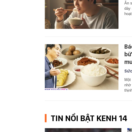
Ăn s
dày 
hoạt
Bá
bữ
mu
Sức
Một 
nhờ 
thịn
TIN NỔI BẬT KENH 14