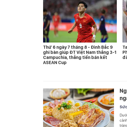
Thứ 6 ngày 7 tháng 8 - Đình Bắc 9
Ta
ghi bàn giúp ĐT Việt Nam thắng 3-1
Ph
Campuchia, thẳng tiến bán kết
đấ
ASEAN Cup
Ng
ng
Sức
Dưới
cảnh
tràn