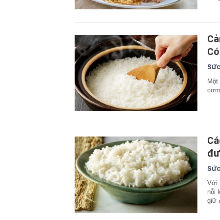
Cả
Có
Sức
Một 
cơm 
Cá
đư
Sức
Với 
nỗi 
giữ 