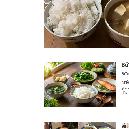
Bữ
Sức
Nhiề
gia 
dày 