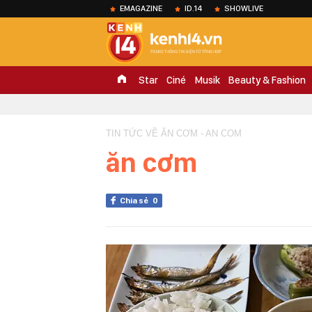
EMAGAZINE
ID.14
SHOWLIVE
Star
Ciné
Musik
Beauty & Fashion
TIN TỨC VỀ ĂN CƠM - AN COM
ăn cơm
Chia sẻ
0