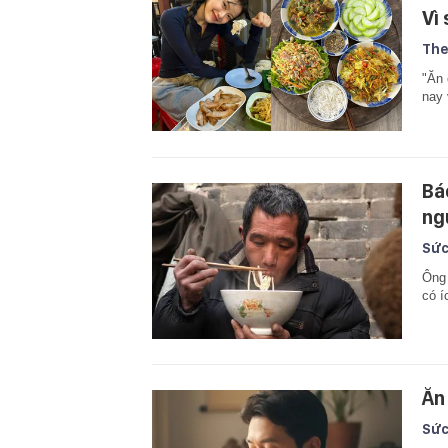
Vì
The
"Ăn 
nay 
Bá
ng
Sức
Ông 
có í
Ăn
Sức