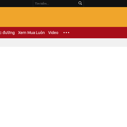
c đường
Xem Mua Luôn
Video