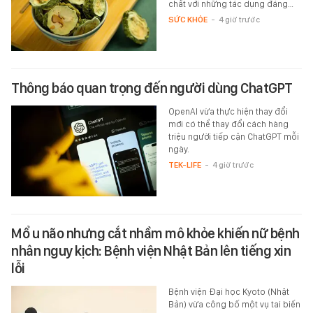
chất với những tác dụng đáng…
SỨC KHỎE
-
4 giờ trước
Thông báo quan trọng đến người dùng ChatGPT
OpenAI vừa thực hiện thay đổi
mới có thể thay đổi cách hàng
triệu người tiếp cận ChatGPT mỗi
ngày.
TEK-LIFE
-
4 giờ trước
Mổ u não nhưng cắt nhầm mô khỏe khiến nữ bệnh
nhân nguy kịch: Bệnh viện Nhật Bản lên tiếng xin
lỗi
Bệnh viện Đại học Kyoto (Nhật
Bản) vừa công bố một vụ tai biến