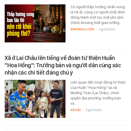
Có người thắp hương, khấn xong
là rời đi, cũng có người nhất định
đứng thêm một lúc mới yên tâm.
Chính khoảng thời gian tưởng…
XEM MUA LUÔN
-
1 giờ trước
Xã ở Lai Châu lên tiếng về đoàn từ thiện Huấn
"Hoa Hồng": Trưởng bản và người dân cùng xác
nhận các chi tiết đáng chú ý
Liên quan đến hoạt động từ thiện
của Huấn "Hoa Hồng" tại xã
Mường Than (Lai Châu), chính
quyền địa phương, trưởng bản
và…
XÃ HỘI
-
1 giờ trước