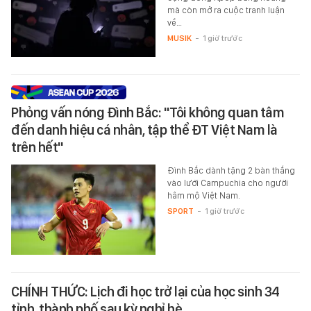
mà còn mở ra cuộc tranh luận
về…
MUSIK
-
1 giờ trước
Phỏng vấn nóng Đình Bắc: "Tôi không quan tâm
đến danh hiệu cá nhân, tập thể ĐT Việt Nam là
trên hết"
Đình Bắc dành tặng 2 bàn thắng
vào lưới Campuchia cho người
hâm mộ Việt Nam.
SPORT
-
1 giờ trước
CHÍNH THỨC: Lịch đi học trở lại của học sinh 34
tỉnh, thành phố sau kỳ nghỉ hè