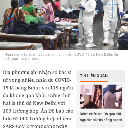
Nhân viên y tế chăm sóc bệnh nhân nhiễm COVID-19 tại New Delhi, Ấn
Độ (Ảnh: THX/TTXVN)
Địa phương ghi nhận số bác sĩ
TIN LIÊN QUAN
tử vong nhiều nhất do COVID-
19 là bang Bihar với 115 người
đã không qua khỏi. Đứng thứ
hai là thủ đô New Delhi với
109 trường hợp. Ấn Độ báo cáo
Bệnh nhân Ấn Độ qua đời,
hơn 62.000 trường hợp nhiễm
người nhà tấn công bác sĩ
SARS-CoV-2 trong sáng ngày