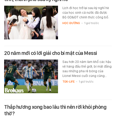
Lịch đi học trở lại sau kỳ nghỉ hè
của học sinh cả nước đã được
Bộ GD&ĐT chính thức công bố.
HỌC ĐƯỜNG
-
1 giờ trước
20 năm mới có lời giải cho bí mật của Messi
Sau hơn 20 năm làm khổ các hậu
vệ hàng đầu thế giới, bí mật đằng
sau những pha rê bóng của
Lionel Messi cuối cùng cũng…
TEK-LIFE
-
1 giờ trước
Thắp hương xong bao lâu thì nên rời khỏi phòng
thờ?