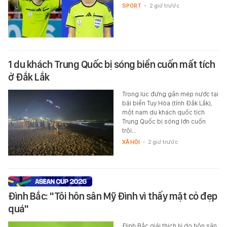
SPORT
-
2 giờ trước
1 du khách Trung Quốc bị sóng biển cuốn mất tích
ở Đắk Lắk
Trong lúc đứng gần mép nước tại
bãi biển Tuy Hòa (tỉnh Đắk Lắk),
một nam du khách quốc tịch
Trung Quốc bị sóng lớn cuốn
trôi…
XÃ HỘI
-
2 giờ trước
Đình Bắc: "Tôi hôn sân Mỹ Đình vì thấy mặt cỏ đẹp
quá"
Đình Bắc giải thích lý do hôn sân