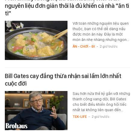
nguyên liệu đơn giản thôi là đủ khiến cả nhà "ăn tì
tì"
Với toàn những nguyên liệu quen
thuộc, bạn có thể dễ dàng nấu
được món ăn này. Đây là một
món ăn nhẹ nhàng nhưng ngon…
ĂN - CHƠI - ĐI
-
2 giờ trước
Bill Gates cay đắng thừa nhận sai lầm lớn nhất
cuộc đời
Sau hơn nửa thế kỷ gắn với những
thành công vang dội, Bill Gates
cho biết điều khiến ông hối tiếc
nhất lại không liên quan đến…
TEK-LIFE
-
2 giờ trước