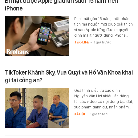
Bí mật được Apple giấu kín suốt 15 năm trên
iPhone
Phải mất gần 15 năm, một phân
tích mã nguồn mới giúp giải thích
vì sao Apple từng đưa ra quyết
định mà ít người dùng iPhone…
TEK-LIFE
-
1 giờ trước
TikToker Khánh Sky, Vua Quạt và Hồ Văn Khoa khai
gì tại công an?
Quá trình điều tra xác định
Nguyễn Văn Hợi nhiều lần đăng
tải các video có nội dung bịa đặt,
xúc phạm danh dự, nhân phẩm…
XÃ HỘI
-
1 giờ trước