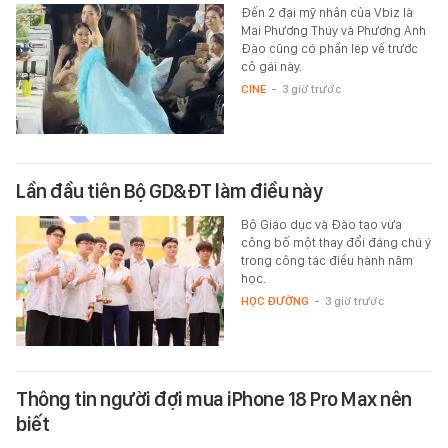
Đến 2 đại mỹ nhân của Vbiz là
Mai Phương Thúy và Phương Anh
Đào cũng có phần lép vế trước
cô gái này.
CINE
-
3 giờ trước
Lần đầu tiên Bộ GD&ĐT làm điều này
Bộ Giáo dục và Đào tạo vừa
công bố một thay đổi đáng chú ý
trong công tác điều hành năm
học.
HỌC ĐƯỜNG
-
3 giờ trước
Thông tin người đợi mua iPhone 18 Pro Max nên
biết