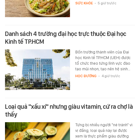
SỨC KHỎE
-
5 giờ trước
Danh sách 4 trường đại học trực thuộc Đại học
Kinh tế TP.HCM
Bốn trường thành viên của Đại
học Kinh tế TP.HCM (UEH) được
tổ chức theo từng lĩnh vực đào
tạo mũi nhọn, tạo nên hệ sinh…
HỌC ĐƯỜNG
-
4 giờ trước
Loại quả "xấu xí" nhưng giàu vitamin, cứ ra chợ là
thấy
Từng bị nhiều người "né tránh" vì
vị đắng, loại quả này lại được
xem là thực phẩm giàu dưỡng