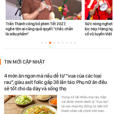
Trấn Thành công bố phim Tết 2027,
Sức nóng nghẹt t
nghe tên ai cũng quả quyết “chắc chắn
lúc này: Hàng ng
là siêu phẩm”
cổ vũ tuyển Việt
TIN MỚI CẬP NHẬT
4 món ăn ngon mà nấu dễ từ "vua của các loại
rau", giàu axit folic gấp 38 lần táo: Phụ nữ ăn đều
sẽ tốt cho dạ dày và sống thọ
Trong số rất nhiều loại rau, bắp
cải được mệnh danh là "Vua rau",
và vào mùa thu đông nó dần trở
thành nhân vật chính trên bàn…