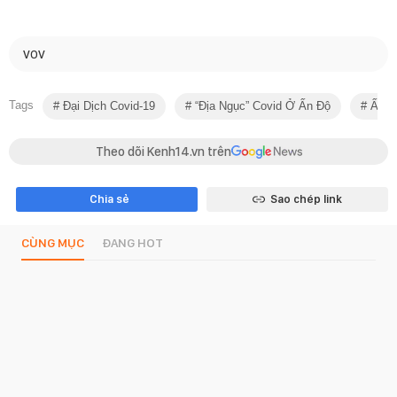
VOV
Tags
Đại Dịch Covid-19
“Địa Ngục” Covid Ở Ấn Độ
Ấn Đ
Theo dõi Kenh14.vn trên
Chia sẻ
Sao chép link
CÙNG MỤC
ĐANG HOT