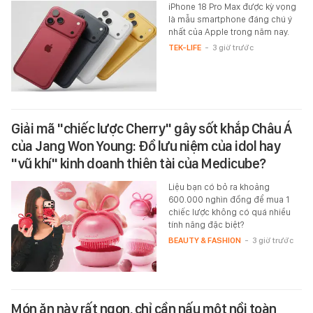
iPhone 18 Pro Max được kỳ vọng
là mẫu smartphone đáng chú ý
nhất của Apple trong năm nay.
TEK-LIFE
-
3 giờ trước
Giải mã "chiếc lược Cherry" gây sốt khắp Châu Á
của Jang Won Young: Đồ lưu niệm của idol hay
"vũ khí" kinh doanh thiên tài của Medicube?
Liệu bạn có bỏ ra khoảng
600.000 nghìn đồng để mua 1
chiếc lược không có quá nhiều
tính năng đặc biệt?
BEAUTY & FASHION
-
3 giờ trước
Món ăn này rất ngon, chỉ cần nấu một nồi toàn