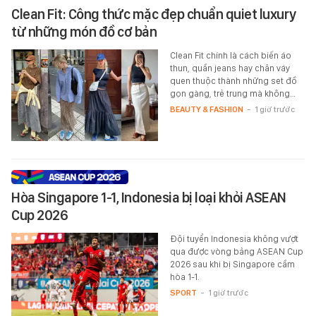
Clean Fit: Công thức mặc đẹp chuẩn quiet luxury
từ những món đồ cơ bản
Clean Fit chính là cách biến áo
thun, quần jeans hay chân váy
quen thuộc thành những set đồ
gọn gàng, trẻ trung mà không…
BEAUTY & FASHION
-
1 giờ trước
Hòa Singapore 1-1, Indonesia bị loại khỏi ASEAN
Cup 2026
Đội tuyển Indonesia không vượt
qua được vòng bảng ASEAN Cup
2026 sau khi bị Singapore cầm
hòa 1-1.
SPORT
-
1 giờ trước