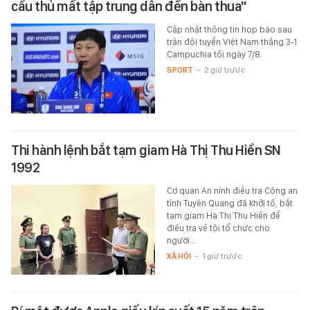
cầu thủ mất tập trung dẫn đến bàn thua"
Cập nhật thông tin họp báo sau
trận đội tuyển Việt Nam thắng 3-1
Campuchia tối ngày 7/8.
SPORT
-
2 giờ trước
Thi hành lệnh bắt tạm giam Hà Thị Thu Hiền SN
1992
Cơ quan An ninh điều tra Công an
tỉnh Tuyên Quang đã khởi tố, bắt
tạm giam Hà Thị Thu Hiền để
điều tra về tội tổ chức cho
người…
XÃ HỘI
-
1 giờ trước