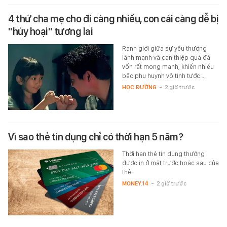
4 thứ cha mẹ cho đi càng nhiều, con cái càng dễ bị
"hủy hoại" tương lai
Ranh giới giữa sự yêu thương
lành mạnh và can thiệp quá đà
vốn rất mong manh, khiến nhiều
bậc phụ huynh vô tình tước…
HỌC ĐƯỜNG
-
2 giờ trước
Vì sao thẻ tín dụng chỉ có thời hạn 5 năm?
Thời hạn thẻ tín dụng thường
được in ở mặt trước hoặc sau của
thẻ.
MONEY.14
-
2 giờ trước