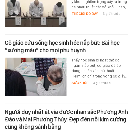
y khoa nghiêm trọng xảy ra trong
ca phẫu thuật cắt bỏ khối u não,…
THẾ GIỚI ĐÓ ĐÂY
-
3 giờ trước
Cô giáo cứu sống học sinh hóc nắp bút: Bài học
“xương máu” cho mọi phụ huynh
Thấy học sinh bị ngạt thở do
ngậm nắp bút, cô giáo đã áp
dụng chuẩn xác thủ thuật
Heimlich chỉ trong vòng 60 giây…
SỨC KHỎE
-
3 giờ trước
Người duy nhất át vía được nhan sắc Phương Anh
Đào và Mai Phương Thúy: Đẹp đến nỗi kim cương
cũng không sánh bằng