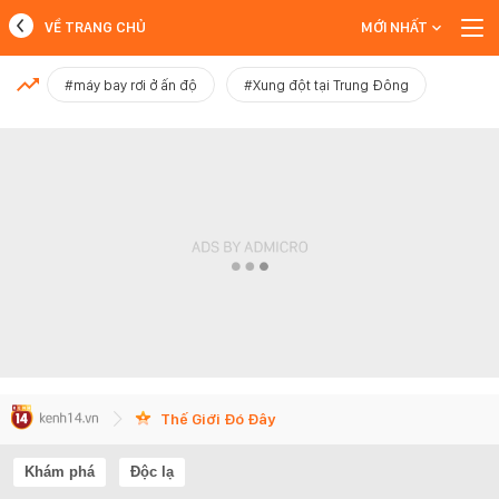
VỀ TRANG CHỦ
MỚI NHẤT
MỚI NHẤT
#máy bay rơi ở ấn độ
#Xung đột tại Trung Đông
Xem thêm
Thế Giới Đó Đây
Khám phá
Độc lạ