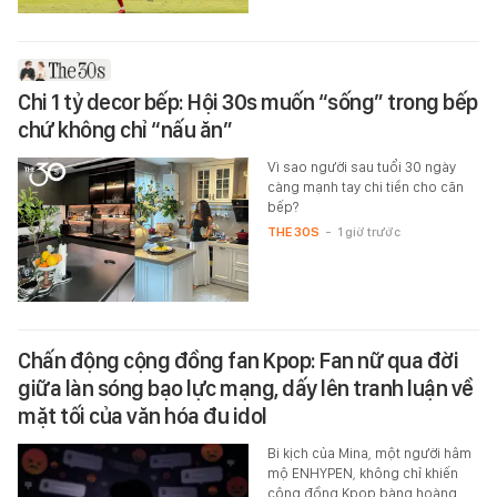
Chi 1 tỷ decor bếp: Hội 30s muốn “sống” trong bếp
chứ không chỉ “nấu ăn”
Vì sao người sau tuổi 30 ngày
càng mạnh tay chi tiền cho căn
bếp?
THE 30S
-
1 giờ trước
Chấn động cộng đồng fan Kpop: Fan nữ qua đời
giữa làn sóng bạo lực mạng, dấy lên tranh luận về
mặt tối của văn hóa đu idol
Bi kịch của Mina, một người hâm
mộ ENHYPEN, không chỉ khiến
cộng đồng Kpop bàng hoàng