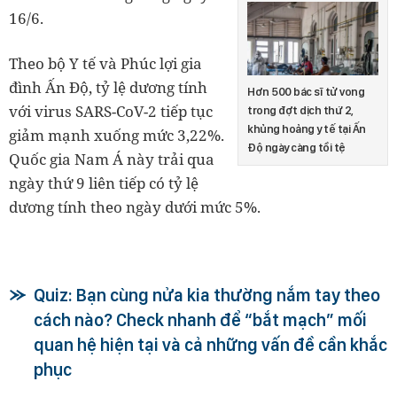
16/6.
Theo bộ Y tế và Phúc lợi gia
đình Ấn Độ, tỷ lệ dương tính
Hơn 500 bác sĩ tử vong
với virus SARS-CoV-2 tiếp tục
trong đợt dịch thứ 2,
khủng hoảng y tế tại Ấn
giảm mạnh xuống mức 3,22%.
Độ ngày càng tồi tệ
Quốc gia Nam Á này trải qua
ngày thứ 9 liên tiếp có tỷ lệ
dương tính theo ngày dưới mức 5%.
Quiz: Bạn cùng nửa kia thường nắm tay theo
cách nào? Check nhanh để “bắt mạch” mối
quan hệ hiện tại và cả những vấn đề cần khắc
phục