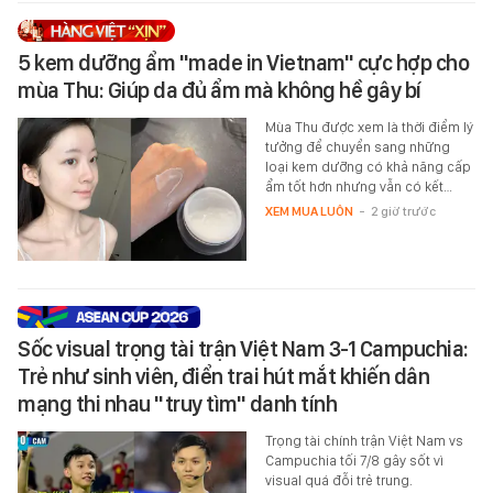
5 kem dưỡng ẩm "made in Vietnam" cực hợp cho
mùa Thu: Giúp da đủ ẩm mà không hề gây bí
Mùa Thu được xem là thời điểm lý
tưởng để chuyển sang những
loại kem dưỡng có khả năng cấp
ẩm tốt hơn nhưng vẫn có kết…
XEM MUA LUÔN
-
2 giờ trước
Sốc visual trọng tài trận Việt Nam 3-1 Campuchia:
Trẻ như sinh viên, điển trai hút mắt khiến dân
mạng thi nhau "truy tìm" danh tính
Trọng tài chính trận Việt Nam vs
Campuchia tối 7/8 gây sốt vì
visual quá đỗi trẻ trung.