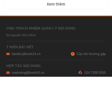
Xem thêm
CHỊU TRÁCH NHIỆM QUẢN LÝ NỘI DUNG
Bà Nguyễn Bích Minh
Ý KIẾN BÀI VIẾT
bandoc@kenh14.vn
Câu hỏi thường gặp
HỢP TÁC NỘI DUNG
marketing@kenh14.vn
024 7309 5555
HỖ TRỢ QUẢNG CÁO
giaitrixahoi@admicro.vn
02473007108