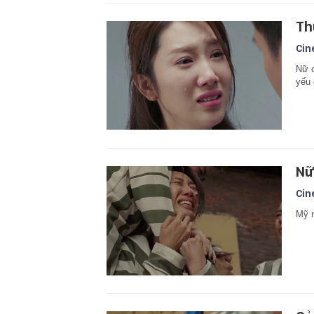
Th
Cin
Nữ c
yếu 
Nữ
Cin
Mỹ n