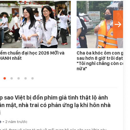
ểm chuẩn đại học 2026 MỚI và
Cha òa khóc ôm con gái 
HANH nhất
sau hơn 8 giờ trôi dạt tr
"Tôi nghĩ chẳng còn cơ h
nữa"
p sao Việt bị đồn phim giả tình thật lộ ảnh
ân mật, nhà trai có phản ứng lạ khi hôn nhà
i
-
e
2 năm trước