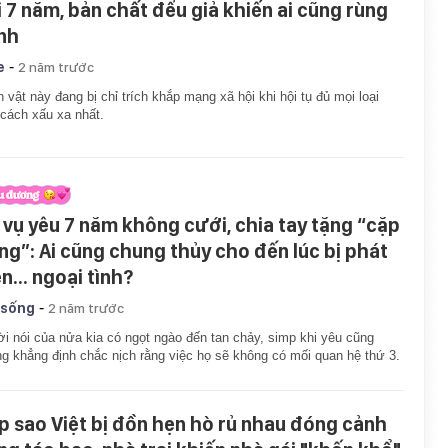
i 7 năm, bản chất đểu giả khiến ai cũng rùng
nh
-
e
2 năm trước
 vật này đang bị chỉ trích khắp mạng xã hội khi hội tụ đủ mọi loại
 cách xấu xa nhất.
 vụ yêu 7 năm không cưới, chia tay tặng “cặp
ng”: Ai cũng chung thủy cho đến lúc bị phát
n... ngoại tình?
-
 sống
2 năm trước
ời nói của nửa kia có ngọt ngào đến tan chảy, simp khi yêu cũng
g khẳng định chắc nịch rằng việc họ sẽ không có mối quan hệ thứ 3.
p sao Việt bị đồn hẹn hò rủ nhau đóng cảnh