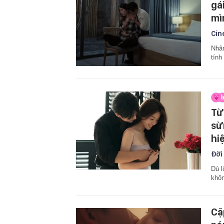
gá
mì
Cin
Nhân
tính
Từ
sừ
hiệ
Đời
Dù l
khôn
Cặ