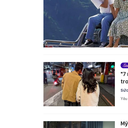
"7
tr
Sức
Yêu 
Mỹ