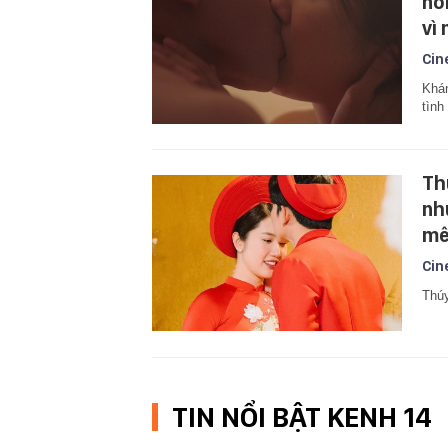
nó
vì
Cin
Khán
tình
Th
nh
mê
Cin
Thúy
TIN NỔI BẬT KENH 14