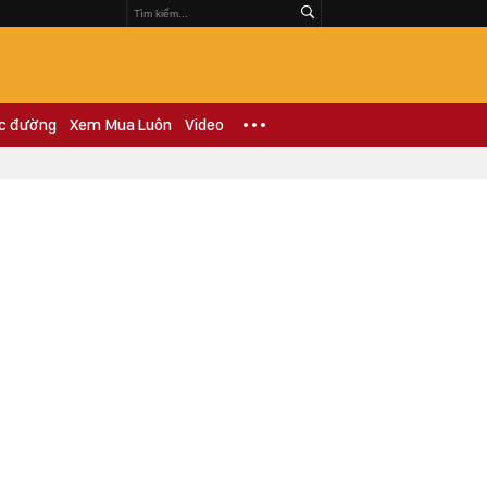
c đường
Xem Mua Luôn
Video