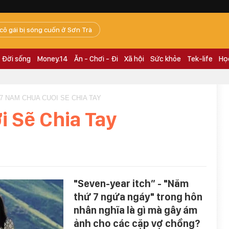
 cô gái bị sóng cuốn ở Sơn Trà
Đời sống
Money.14
Ăn - Chơi - Đi
Xã hội
Sức khỏe
Tek-life
Họ
 7 NAM CHUA CUOI SE CHIA TAY
 Sẽ Chia Tay
"Seven-year itch” - "Năm
thứ 7 ngứa ngáy" trong hôn
nhân nghĩa là gì mà gây ám
ảnh cho các cặp vợ chồng?