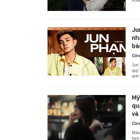
Khán
Ju
nh
bà
Cin
Jun 
quý 
anh 
Mỹ
qu
và
Cin
Màn 
hơn 