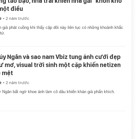
ng táo bạo, nhà trai khiến nhà gái "khốn khổ"
 một điều
-
e
2 năm trước
 giả phát cuồng khi thấy cặp đôi này liên tục có những khoảnh khắc
 tứ.
úy Ngân và sao nam Vbiz tung ảnh cưới đẹp
ư mơ, visual trời sinh một cặp khiến netizen
 mệt
-
e
2 năm trước
 Ngân bất ngờ khoe ảnh làm cô dâu khiến khán giả phấn khích.