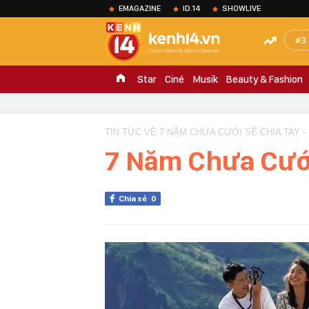
EMAGAZINE
ID.14
SHOWLIVE
3
Star
Ciné
Musik
Beauty & Fashion
TIN TỨC VỀ 7 NĂM CHƯA CƯỚI SẼ CHIA TAY -
7 Năm Chưa Cưới
Chia sẻ
0