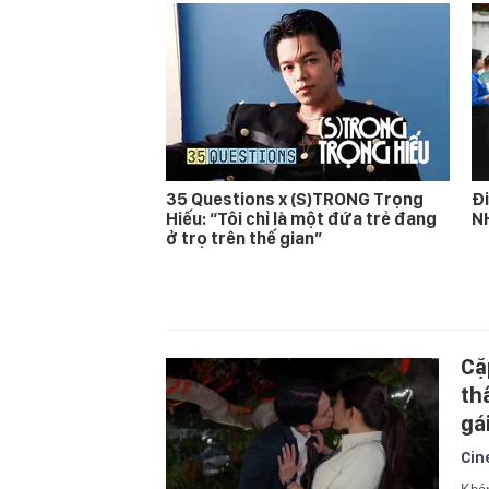
35 Questions x (S)TRONG Trọng
Đi
Hiếu: “Tôi chỉ là một đứa trẻ đang
N
ở trọ trên thế gian”
Cặ
th
gá
Cin