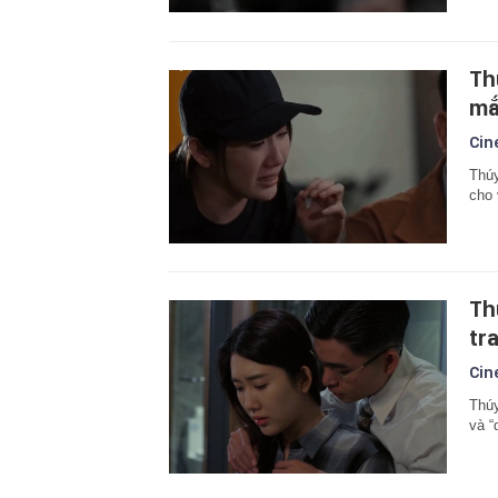
Th
mắ
Cin
Thúy
cho 
Th
tr
Cin
Thúy
và “