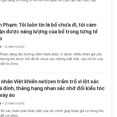
 giả đang vô cùng tò mò về mối quan hệ của cặp sao Vbiz này.
n Phạm: Tôi luôn tin là bố chưa đi, tôi cảm
ận được năng lượng của bố trong từng tế
o
-
e
2 năm trước
Phạm đang tận hưởng niềm hạnh phúc vì được nhiều khán giả yêu
nhưng khi được hỏi đã ổn chưa sau những mất mát, câu trả lời của
vẫn là chưa.
 nhân Việt khiến netizen trầm trồ vì lột xác
á đỉnh, thăng hạng nhan sắc nhờ đổi kiểu tóc
 váy áo
-
e
2 năm trước
lột xác hoàn toàn khác biệt của nữ chính giúp khán giả có hứng thú
để coi phim.