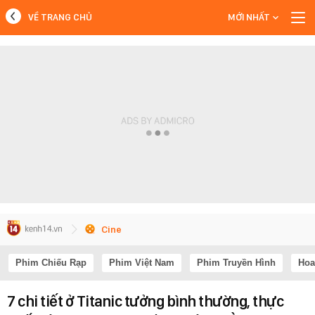
VỀ TRANG CHỦ
MỚI NHẤT
MỚI NHẤT
Xem thêm
Cine
Phim Chiếu Rạp
Phim Việt Nam
Phim Truyền Hình
Hoa
7 chi tiết ở Titanic tưởng bình thường, thực