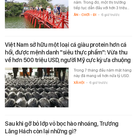
năm. Trong đó, một thị trường
tiếp tục dẫn đầu với hơn 3 triệu…
ĂN - CHƠI - ĐI
-
6 giờ trước
Việt Nam sở hữu một loại cá giàu protein hơn cá
hồi, được mệnh danh "siêu thực phẩm": Vừa thu
về hơn 500 triệu USD, người Mỹ cực kỳ ưa chuộng
Trong 7 tháng đầu năm mặt hàng
này đã mang về hơn nửa tỷ USD.
XÃ HỘI
-
6 giờ trước
Sau khi gỡ bỏ lớp vỏ bọc hào nhoáng, Trương
Lăng Hách còn lại những gì?