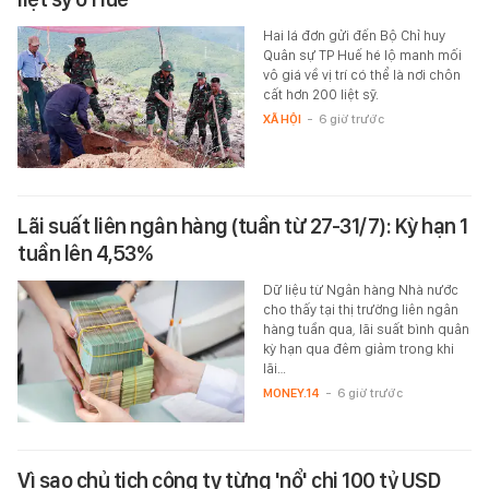
Hai lá đơn gửi đến Bộ Chỉ huy
Quân sự TP Huế hé lộ manh mối
vô giá về vị trí có thể là nơi chôn
cất hơn 200 liệt sỹ.
XÃ HỘI
-
6 giờ trước
Lãi suất liên ngân hàng (tuần từ 27-31/7): Kỳ hạn 1
tuần lên 4,53%
Dữ liệu từ Ngân hàng Nhà nước
cho thấy tại thị trường liên ngân
hàng tuần qua, lãi suất bình quân
kỳ hạn qua đêm giảm trong khi
lãi…
MONEY.14
-
6 giờ trước
Vì sao chủ tịch công ty từng 'nổ' chi 100 tỷ USD