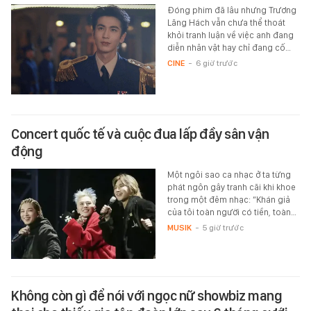
Đóng phim đã lâu nhưng Trương
Lăng Hách vẫn chưa thể thoát
khỏi tranh luận về việc anh đang
diễn nhân vật hay chỉ đang cố…
CINE
-
6 giờ trước
Concert quốc tế và cuộc đua lấp đầy sân vận
động
Một ngôi sao ca nhạc ở ta từng
phát ngôn gây tranh cãi khi khoe
trong một đêm nhạc: “Khán giả
của tôi toàn người có tiền, toàn…
MUSIK
-
5 giờ trước
Không còn gì để nói với ngọc nữ showbiz mang