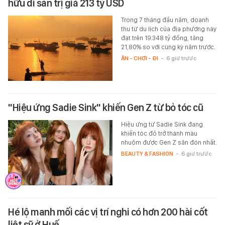
hữu di sản trị giá 213 tỷ USD
Trong 7 tháng đầu năm, doanh
thu từ du lịch của địa phương này
đạt trên 19.348 tỷ đồng, tăng
21,80% so với cùng kỳ năm trước.
ĂN - CHƠI - ĐI
-
6 giờ trước
"Hiệu ứng Sadie Sink" khiến Gen Z từ bỏ tóc cũ
Hiệu ứng từ Sadie Sink đang
khiến tóc đỏ trở thành màu
nhuộm được Gen Z săn đón nhất.
BEAUTY & FASHION
-
6 giờ trước
Hé lộ manh mối các vị trí nghi có hơn 200 hài cốt
liệt sỹ ở Huế