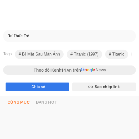
Trí Thức Trẻ
Tags
Bí Mật Sau Màn Ảnh
Titanic (1997)
Titanic
Theo dõi Kenh14.vn trên
Chia sẻ
Sao chép link
CÙNG MỤC
ĐANG HOT