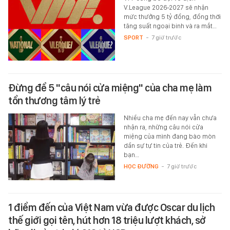
V.League 2026-2027 sẽ nhận
mức thưởng 5 tỷ đồng, đồng thời
tăng suất ngoại binh và ra mắt…
SPORT
-
7 giờ trước
Đừng để 5 "câu nói cửa miệng" của cha mẹ làm
tổn thương tâm lý trẻ
Nhiều cha mẹ đến nay vẫn chưa
nhận ra, những câu nói cửa
miệng của mình đang bào mòn
dần sự tự tin của trẻ. Đến khi
bạn…
HỌC ĐƯỜNG
-
7 giờ trước
1 điểm đến của Việt Nam vừa được Oscar du lịch
thế giới gọi tên, hút hơn 18 triệu lượt khách, sở