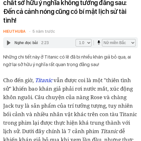
chất sở hữu ý nghĩa không tưởng đằng sau:
Đến cả cảnh nóng cũng có bí mật lịch sử tài
tình!
HIEUTHUBA
5 năm trước
Nghe đọc bài
2:23
Những chi tiết này ở Titanic có lẽ đã bị nhiều khán giả bỏ qua, ai
ngờ lại sở hữu ý nghĩa rất quan trọng đằng sau!
Cho đến giờ,
Titanic
vẫn được coi là một "thiên tình
sử" khiến bao khán giả phải rơi nước mắt, xúc động
khôn nguôi. Câu chuyện của nàng Rose và chàng
Jack tuy là sản phẩm của trí tưởng tượng, tuy nhiên
bối cảnh và nhiều nhân vật khác trên con tàu Titanic
trong phim lại được thực hiện khá trung thành với
lịch sử. Dưới đây chính là 7 cảnh phim
Titanic
dễ
khiến khán giả bỏ qua khi xem lần đầu, nhưng thực