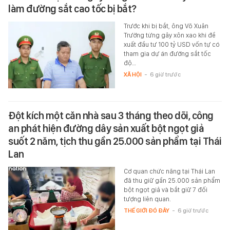
làm đường sắt cao tốc bị bắt?
Trước khi bị bắt, ông Võ Xuân
Trường từng gây xôn xao khi đề
xuất đầu tư 100 tỷ USD vốn tự có
tham gia dự án đường sắt tốc
độ…
XÃ HỘI
-
6 giờ trước
Đột kích một căn nhà sau 3 tháng theo dõi, công
an phát hiện đường dây sản xuất bột ngọt giả
suốt 2 năm, tịch thu gần 25.000 sản phẩm tại Thái
Lan
Cơ quan chức năng tại Thái Lan
đã thu giữ gần 25.000 sản phẩm
bột ngọt giả và bắt giữ 7 đối
tượng liên quan.
THẾ GIỚI ĐÓ ĐÂY
-
6 giờ trước