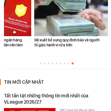
ản ngân hàng
Đề xuất bổ sung quy định bảo vệ người
i dân nên làm
tố giác hành vi rửa tiền
TIN MỚI CẬP NHẬT
Tất tần tật những thông tin mới nhất của
V.League 2026/27
VPF công bố đội vô địch