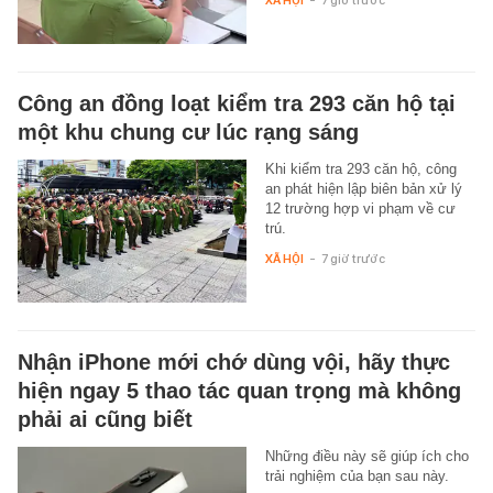
XÃ HỘI
-
7 giờ trước
Công an đồng loạt kiểm tra 293 căn hộ tại
một khu chung cư lúc rạng sáng
Khi kiểm tra 293 căn hộ, công
an phát hiện lập biên bản xử lý
12 trường hợp vi phạm về cư
trú.
XÃ HỘI
-
7 giờ trước
Nhận iPhone mới chớ dùng vội, hãy thực
hiện ngay 5 thao tác quan trọng mà không
phải ai cũng biết
Những điều này sẽ giúp ích cho
trải nghiệm của bạn sau này.