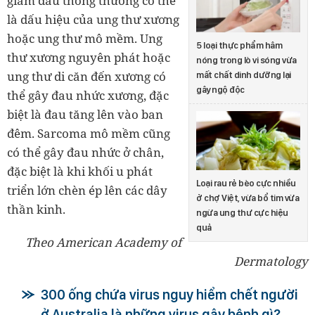
giảm đau thông thường có thể
là dấu hiệu của ung thư xương
hoặc ung thư mô mềm. Ung
5 loại thực phẩm hâm
thư xương nguyên phát hoặc
nóng trong lò vi sóng vừa
ung thư di căn đến xương có
mất chất dinh dưỡng lại
gây ngộ độc
thể gây đau nhức xương, đặc
biệt là đau tăng lên vào ban
đêm. Sarcoma mô mềm cũng
có thể gây đau nhức ở chân,
đặc biệt là khi khối u phát
Loại rau rẻ bèo cực nhiều
triển lớn chèn ép lên các dây
ở chợ Việt, vừa bổ tim vừa
thần kinh.
ngừa ung thư cực hiệu
quả
Theo American Academy of
Dermatology
300 ống chứa virus nguy hiểm chết người
ở Australia là những virus gây bệnh gì?