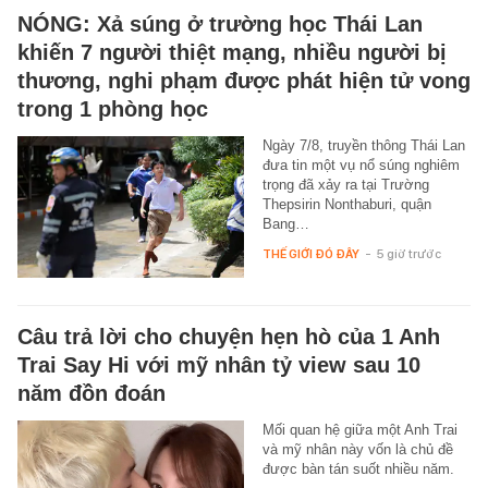
NÓNG: Xả súng ở trường học Thái Lan
khiến 7 người thiệt mạng, nhiều người bị
thương, nghi phạm được phát hiện tử vong
trong 1 phòng học
Ngày 7/8, truyền thông Thái Lan
đưa tin một vụ nổ súng nghiêm
trọng đã xảy ra tại Trường
Thepsirin Nonthaburi, quận
Bang…
THẾ GIỚI ĐÓ ĐÂY
-
5 giờ trước
Câu trả lời cho chuyện hẹn hò của 1 Anh
Trai Say Hi với mỹ nhân tỷ view sau 10
năm đồn đoán
Mối quan hệ giữa một Anh Trai
và mỹ nhân này vốn là chủ đề
được bàn tán suốt nhiều năm.