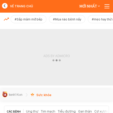
MỚI NHẤT
VỀ TRANG CHỦ
MỚI NHẤT
#Sắp mâm mở bếp
#Mùa nào bệnh nấy
#mẹo hay thử
Xem thêm
Sức khỏe
Ung thư
Tim mạch
Tiểu đường
Gan thận
Cơ xương k
CÁC BỆNH