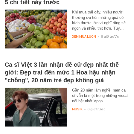
5 chi tiết này trước
Khi mua trái cây, nhiều người
thường ưu tiên những quả có
kích thước lớn vì nghĩ rằng sẽ
ngon và nhiều thịt hơn. Tuy…
XEM MUA LUÔN
-
6 giờ trước
Ca sĩ Việt 3 lần nhận đề cử đẹp nhất thế
giới: Đẹp trai đến mức 1 Hoa hậu nhận
"chồng", 20 năm trẻ đẹp không già
Gần 20 năm làm nghề, nam ca
sĩ vẫn là một trong những visual
nổi bật nhất Vpop.
MUSIK
-
6 giờ trước