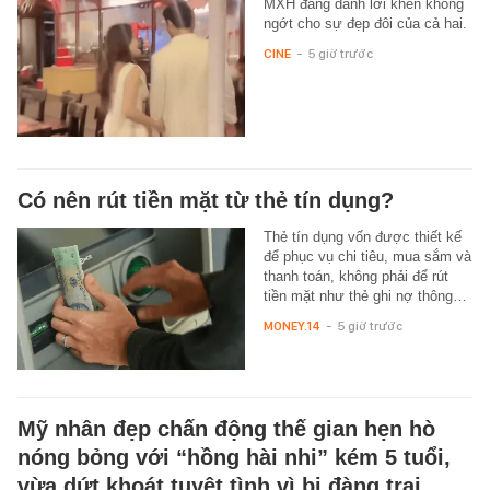
MXH đang dành lời khen không
ngớt cho sự đẹp đôi của cả hai.
CINE
-
5 giờ trước
Có nên rút tiền mặt từ thẻ tín dụng?
Thẻ tín dụng vốn được thiết kế
để phục vụ chi tiêu, mua sắm và
thanh toán, không phải để rút
tiền mặt như thẻ ghi nợ thông…
MONEY.14
-
5 giờ trước
Mỹ nhân đẹp chấn động thế gian hẹn hò
nóng bỏng với “hồng hài nhi” kém 5 tuổi,
vừa dứt khoát tuyệt tình vì bị đàng trai