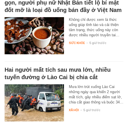
gọn, người phụ nữ Nhật Bản tiết lộ bí mật
đốt mỡ là loại đồ uống bán đầy ở Việt Nam
Không chỉ được xem là thức
uống giúp tỉnh táo và cải thiện
tâm trạng, thức uống này còn
được nhiều người truyền tai…
SỨC KHỎE
-
5 giờ trước
Hai người mất tích sau mưa lớn, nhiều
tuyến đường ở Lào Cai bị chia cắt
Mưa lớn trút xuống Lào Cai
những ngày qua khiến 2 người
mất tích, gây nhiều điểm sạt lở,
chia cắt giao thông và buộc 34…
XÃ HỘI
-
5 giờ trước