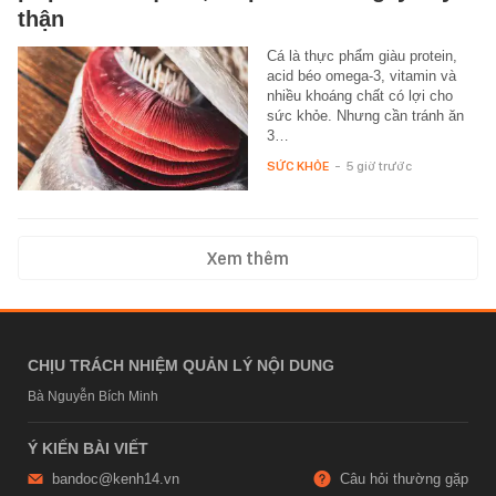
thận
Cá là thực phẩm giàu protein,
acid béo omega-3, vitamin và
nhiều khoáng chất có lợi cho
sức khỏe. Nhưng cần tránh ăn
3…
SỨC KHỎE
-
5 giờ trước
Xem thêm
CHỊU TRÁCH NHIỆM QUẢN LÝ NỘI DUNG
Bà Nguyễn Bích Minh
Ý KIẾN BÀI VIẾT
bandoc@kenh14.vn
Câu hỏi thường gặp