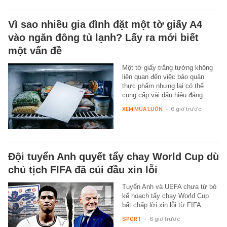
Vì sao nhiều gia đình đặt một tờ giấy A4
vào ngăn đông tủ lạnh? Lấy ra mới biết
một vấn đề
Một tờ giấy trắng tưởng không
liên quan đến việc bảo quản
thực phẩm nhưng lại có thể
cung cấp vài dấu hiệu đáng…
XEM MUA LUÔN
-
6 giờ trước
Đội tuyển Anh quyết tẩy chay World Cup dù
chủ tịch FIFA đã cúi đầu xin lỗi
Tuyển Anh và UEFA chưa từ bỏ
kế hoạch tẩy chay World Cup
bất chấp lời xin lỗi từ FIFA.
SPORT
-
6 giờ trước