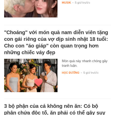
MUSIK
-
5 giờ trước
"Choáng" với món quà nam diễn viên tặng
con gái riêng của vợ dịp sinh nhật 18 tuổi:
Cho con "áo giáp" còn quan trọng hơn
những chiếc váy đẹp
Món quà này nhanh chóng gây
tranh luận.
HỌC ĐƯỜNG
-
5 giờ trước
3 bộ phận của cá không nên ăn: Có bộ
phận chứa độc tố, ăn phải có thể gây suy