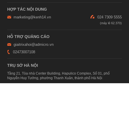
HỢP TÁC NỘI DUNG
marketing@kenh14.vn
024 7309 5555
HỖ TRỢ QUẢNG CÁO
giaitrixahoi@admicro.vn
02473007108
TRỤ SỞ HÀ NỘI
Tầng 21, Tòa nhà Center Building, Hapulico Complex, Số 01, phố
Nguyễn Huy Tưởng, phường Thanh Xuân, thành phố Hà Nội
TRỤ SỞ TP.HỒ CHÍ MINH
Tầng 4, Tòa nhà 123, số 127 Võ Văn Tần, Phường Xuân Hòa, TPHCM
Giấy phép thiết lập trang thông tin điện tử tổng hợp trên mạng số
2215/GP-TTĐT do Sở Thông tin và Truyền thông Hà Nội cấp ngày 10
tháng 4 năm 2019