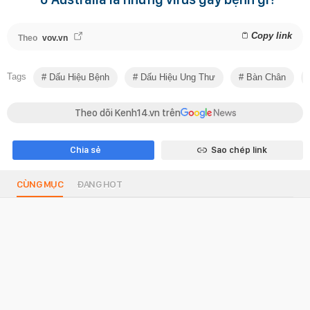
Copy link
Theo
vov.vn
Tags
Dấu Hiệu Bệnh
Dấu Hiệu Ung Thư
Bàn Chân
Theo dõi Kenh14.vn trên
Chia sẻ
Sao chép link
CÙNG MỤC
ĐANG HOT