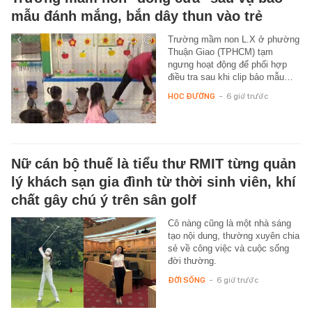
mẫu đánh mắng, bắn dây thun vào trẻ
Trường mầm non L.X ở phường
Thuận Giao (TPHCM) tạm
ngưng hoạt động để phối hợp
điều tra sau khi clip bảo mẫu…
HỌC ĐƯỜNG
-
6 giờ trước
Nữ cán bộ thuế là tiểu thư RMIT từng quản
lý khách sạn gia đình từ thời sinh viên, khí
chất gây chú ý trên sân golf
Cô nàng cũng là một nhà sáng
tạo nội dung, thường xuyên chia
sẻ về công việc và cuộc sống
đời thường.
ĐỜI SỐNG
-
6 giờ trước