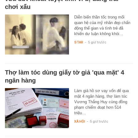
chơi xấu
Diễn biến thần tốc trong mối
quan hệ của mỹ nhân đẹp chấn
động thế gian và tình trẻ đã
khiến dư luận không khỏi…
STAR
-
5 giờ trước
Thợ làm tóc dùng giấy tờ giả 'qua mặt' 4
ngân hàng
Làm giả hồ sơ vay vốn để qua
mặt 4 ngân hàng, thợ làm tóc
Vương Thắng Huy cùng đồng
phạm chiếm đoạt hơn 514
triệu…
XÃ HỘI
-
5 giờ trước