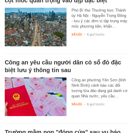
cột mốc quan trọng vào dịp đặc biệt
Phó Bí thư Thường trực Thành
ủy Hà Nội - Nguyễn Trọng Đông
- lưu ý các đơn vị tập trung máy
móc phương tiện, khẩn…
XÃ HỘI
-
6 giờ trước
Công an yêu cầu người dân có sổ đỏ đặc
biệt lưu ý thông tin sau
Công an phường Yên Sơn (tỉnh
Ninh Bình) cảnh báo các đối
tượng lừa đảo đang giả danh cơ
quan Nhà nước, yêu cầu…
XÃ HỘI
-
6 giờ trước
Trường mầm non "đóng cửa" sau vụ bảo