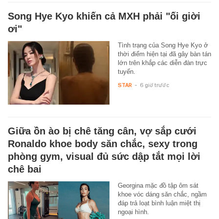
Song Hye Kyo khiến cả MXH phải "ối giời
ơi"
Tình trạng của Song Hye Kyo ở
thời điểm hiện tại đã gây bàn tán
lớn trên khắp các diễn đàn trực
tuyến.
STAR
-
6 giờ trước
Giữa ồn ào bị chê tăng cân, vợ sắp cưới
Ronaldo khoe body săn chắc, sexy trong
phòng gym, visual đủ sức dập tắt mọi lời
chê bai
Georgina mặc đồ tập ôm sát
khoe vóc dáng săn chắc, ngầm
đáp trả loạt bình luận miệt thị
ngoại hình.