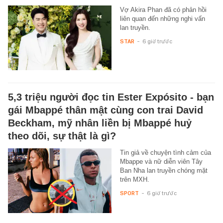
Vợ Akira Phan đã có phản hồi
liên quan đến những nghi vấn
lan truyền.
STAR
-
6 giờ trước
5,3 triệu người đọc tin Ester Expósito - bạn
gái Mbappé thân mật cùng con trai David
Beckham, mỹ nhân liền bị Mbappé huỷ
theo dõi, sự thật là gì?
Tin giả về chuyện tình cảm của
Mbappe và nữ diễn viên Tây
Ban Nha lan truyền chóng mặt
trên MXH.
SPORT
-
6 giờ trước