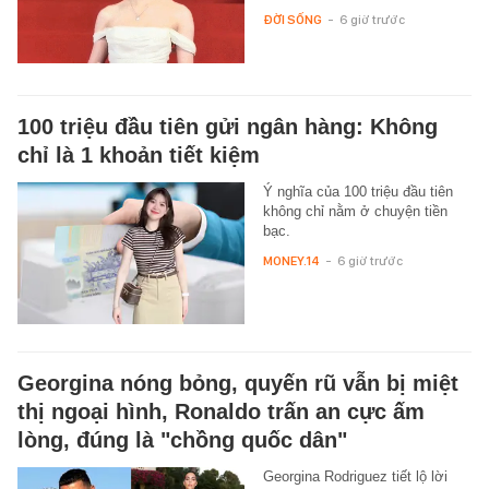
ĐỜI SỐNG
-
6 giờ trước
100 triệu đầu tiên gửi ngân hàng: Không
chỉ là 1 khoản tiết kiệm
Ý nghĩa của 100 triệu đầu tiên
không chỉ nằm ở chuyện tiền
bạc.
MONEY.14
-
6 giờ trước
Georgina nóng bỏng, quyến rũ vẫn bị miệt
thị ngoại hình, Ronaldo trấn an cực ấm
lòng, đúng là "chồng quốc dân"
Georgina Rodriguez tiết lộ lời