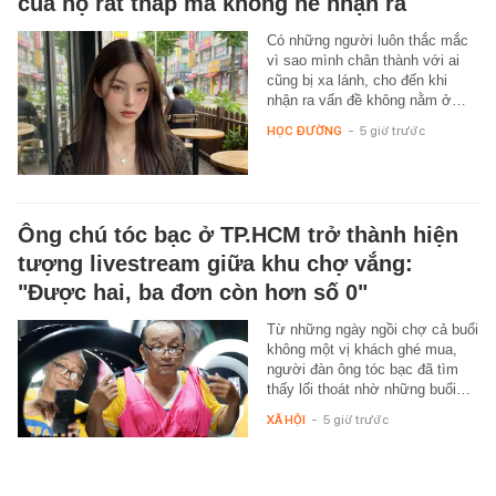
của họ rất thấp mà không hề nhận ra
Có những người luôn thắc mắc
vì sao mình chân thành với ai
cũng bị xa lánh, cho đến khi
nhận ra vấn đề không nằm ở…
HỌC ĐƯỜNG
-
5 giờ trước
Ông chú tóc bạc ở TP.HCM trở thành hiện
tượng livestream giữa khu chợ vắng:
"Được hai, ba đơn còn hơn số 0"
Từ những ngày ngồi chợ cả buổi
không một vị khách ghé mua,
người đàn ông tóc bạc đã tìm
thấy lối thoát nhờ những buổi…
XÃ HỘI
-
5 giờ trước