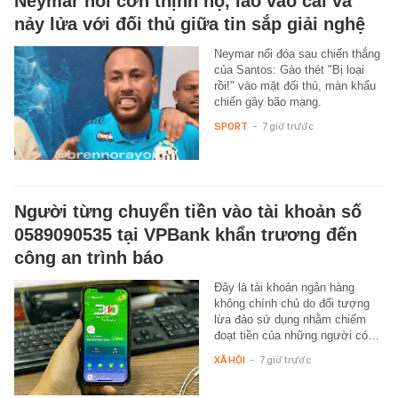
Neymar nổi cơn thịnh nộ, lao vào cãi vã
nảy lửa với đối thủ giữa tin sắp giải nghệ
Neymar nổi đóa sau chiến thắng
của Santos: Gào thét "Bị loại
rồi!" vào mặt đối thủ, màn khẩu
chiến gây bão mạng.
SPORT
-
7 giờ trước
Người từng chuyển tiền vào tài khoản số
0589090535 tại VPBank khẩn trương đến
công an trình báo
Đây là tài khoản ngân hàng
không chính chủ do đối tượng
lừa đảo sử dụng nhằm chiếm
đoạt tiền của những người có…
XÃ HỘI
-
7 giờ trước