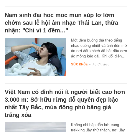
Nam sinh đại học mọc mụn súp lơ lởm
chởm sau lễ hội âm nhạc Thái Lan, thừa
nhận: "Chỉ vì 1 đêm..."
Một đêm buông thả theo tiếng
nhạc cuồng nhiệt và ánh đèn mờ
ảo nơi đất khách đã bắt đầu cơn
ác mộng kéo dài. Khi đối diện…
SỨC KHỎE
-
7 giờ trước
Việt Nam có đỉnh núi ít người biết cao hơn
3.000 m: Sở hữu rừng đỗ quyên đẹp bậc
nhất Tây Bắc, mùa đông phủ băng giá
trắng xóa
Không chỉ hấp dẫn bởi cung
trekking đầy thử thách, nơi đây