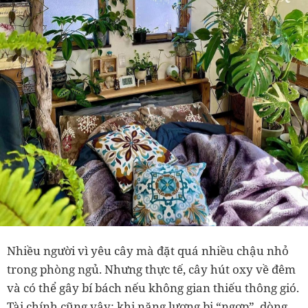
Nhiều người vì yêu cây mà đặt quá nhiều chậu nhỏ
trong phòng ngủ. Nhưng thực tế, cây hút oxy về đêm
và có thể gây bí bách nếu không gian thiếu thông gió.
Tài chính cũng vậy: khi năng lượng bị “ngợp”, dòng