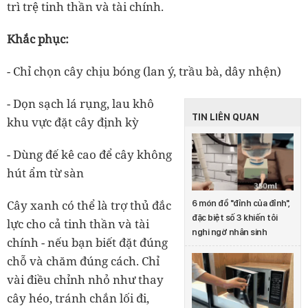
trì trệ tinh thần và tài chính.
Khắc phục:
- Chỉ chọn cây chịu bóng (lan ý, trầu bà, dây nhện)
- Dọn sạch lá rụng, lau khô
TIN LIÊN QUAN
khu vực đặt cây định kỳ
- Dùng đế kê cao để cây không
hút ẩm từ sàn
Cây xanh có thể là trợ thủ đắc
6 món đồ "đỉnh của đỉnh",
đặc biệt số 3 khiến tôi
lực cho cả tinh thần và tài
nghi ngờ nhân sinh
chính
-
nếu bạn biết đặt đúng
chỗ và chăm đúng cách. Chỉ
vài điều chỉnh nhỏ như thay
cây héo, tránh chắn lối đi,