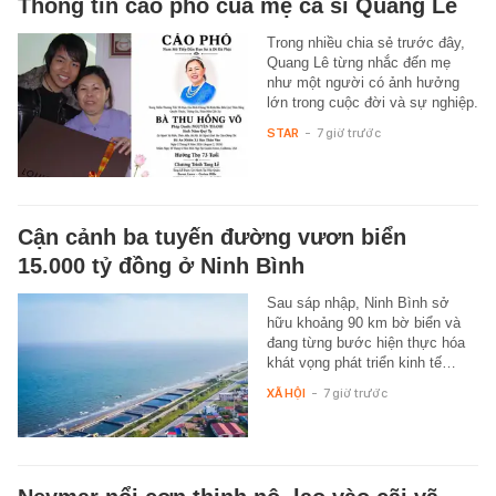
Thông tin cáo phó của mẹ ca sĩ Quang Lê
Trong nhiều chia sẻ trước đây,
Quang Lê từng nhắc đến mẹ
như một người có ảnh hưởng
lớn trong cuộc đời và sự nghiệp.
STAR
-
7 giờ trước
Cận cảnh ba tuyến đường vươn biển
15.000 tỷ đồng ở Ninh Bình
Sau sáp nhập, Ninh Bình sở
hữu khoảng 90 km bờ biển và
đang từng bước hiện thực hóa
khát vọng phát triển kinh tế…
XÃ HỘI
-
7 giờ trước