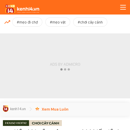
MỚI NHẤT
#mẹo đi chợ
#mẹo vặt
#chơi cây cảnh
Xem thêm
Xem Mua Luôn