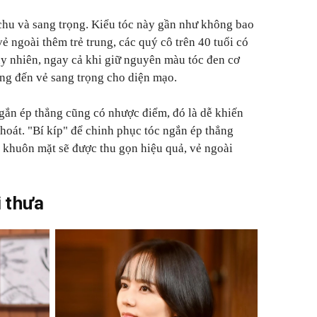
chu và sang trọng. Kiểu tóc này gần như không bao
vẻ ngoài thêm trẻ trung, các quý cô trên 40 tuổi có
y nhiên, ngay cả khi giữ nguyên màu tóc đen cơ
ng đến vẻ sang trọng cho diện mạo.
gắn ép thẳng cũng có nhược điểm, đó là dễ khiến
hoát. "Bí kíp" để chinh phục tóc ngắn ép thẳng
, khuôn mặt sẽ được thu gọn hiệu quả, vẻ ngoài
i thưa