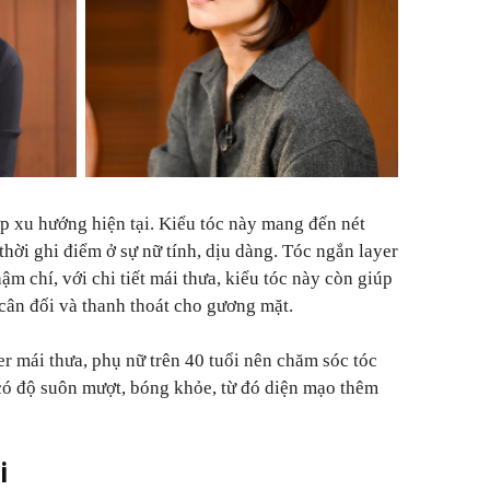
ợp xu hướng hiện tại. Kiểu tóc này mang đến nét
hời ghi điểm ở sự nữ tính, dịu dàng. Tóc ngắn layer
m chí, với chi tiết mái thưa, kiểu tóc này còn giúp
cân đối và thanh thoát cho gương mặt.
r mái thưa, phụ nữ trên 40 tuổi nên chăm sóc tóc
 có độ suôn mượt, bóng khỏe, từ đó diện mạo thêm
i