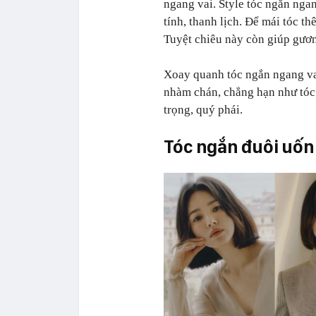
ngang vai. Style tóc ngắn ngan
tính, thanh lịch. Để mái tóc t
Tuyệt chiêu này còn giúp gươn
Xoay quanh tóc ngắn ngang va
nhàm chán, chẳng hạn như tóc 
trọng, quý phái.
Tóc ngắn đuôi uốn