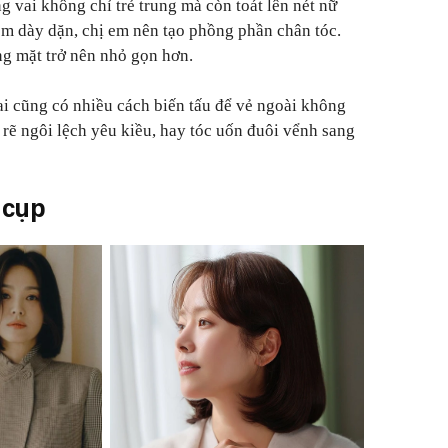
g vai không chỉ trẻ trung mà còn toát lên nét nữ
hêm dày dặn, chị em nên tạo phồng phần chân tóc.
g mặt trở nên nhỏ gọn hơn.
i cũng có nhiều cách biến tấu để vẻ ngoài không
rẽ ngôi lệch yêu kiều, hay tóc uốn đuôi vểnh sang
 cụp