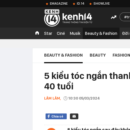
EMAGAZINE
ID.14
SHOWLIVE
t
Star
Ciné
Musik
Beauty & Fashion
Đời
BEAUTY & FASHION
BEAUTY
FASHIO
5 kiểu tóc ngắn than
40 tuổi
LÂM LÂM,
10:30 05/03/2024
Chia sẻ
5 kiểu tóc ngắn sau đây khô