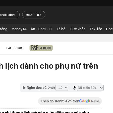
rends alert
B&F Talk
 sống
Money.14
Ăn - Chơi - Đi
Xã hội
Sức khỏe
Tek-life
Học
N
B&F PICK
h lịch dành cho phụ nữ trên
2:49
Nghe đọc bài
Theo dõi Kenh14.vn trên
ng chỉ thanh lịch mà còn giúp diện mạo của phụ