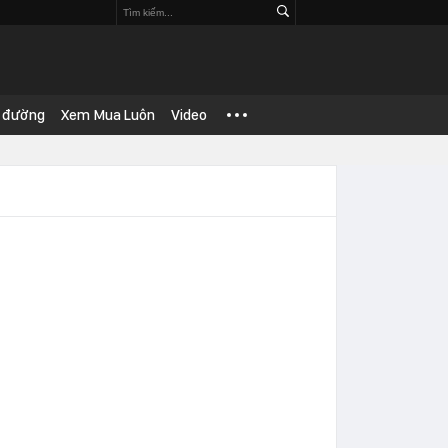
 đường
Xem Mua Luôn
Video