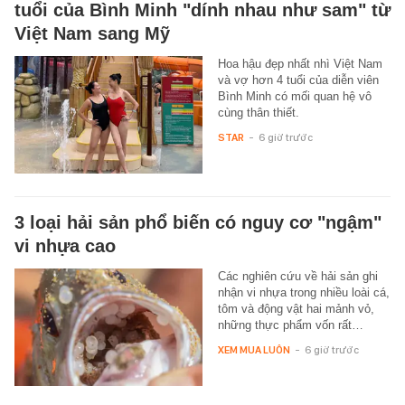
tuổi của Bình Minh "dính nhau như sam" từ
Việt Nam sang Mỹ
Hoa hậu đẹp nhất nhì Việt Nam
và vợ hơn 4 tuổi của diễn viên
Bình Minh có mối quan hệ vô
cùng thân thiết.
STAR
-
6 giờ trước
3 loại hải sản phổ biến có nguy cơ "ngậm"
vi nhựa cao
Các nghiên cứu về hải sản ghi
nhận vi nhựa trong nhiều loài cá,
tôm và động vật hai mảnh vỏ,
những thực phẩm vốn rất…
XEM MUA LUÔN
-
6 giờ trước