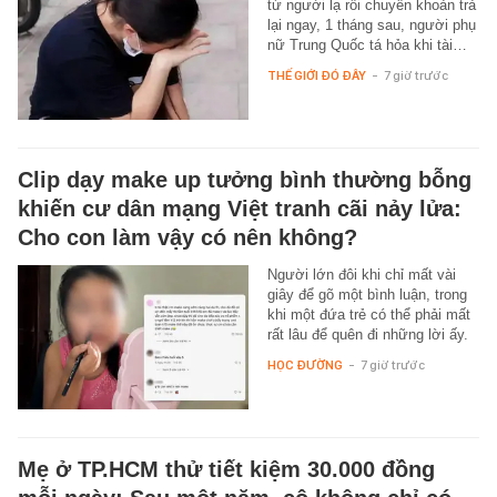
từ người lạ rồi chuyển khoản trả
lại ngay, 1 tháng sau, người phụ
nữ Trung Quốc tá hỏa khi tài…
THẾ GIỚI ĐÓ ĐÂY
-
7 giờ trước
Clip dạy make up tưởng bình thường bỗng
khiến cư dân mạng Việt tranh cãi nảy lửa:
Cho con làm vậy có nên không?
Người lớn đôi khi chỉ mất vài
giây để gõ một bình luận, trong
khi một đứa trẻ có thể phải mất
rất lâu để quên đi những lời ấy.
HỌC ĐƯỜNG
-
7 giờ trước
Mẹ ở TP.HCM thử tiết kiệm 30.000 đồng