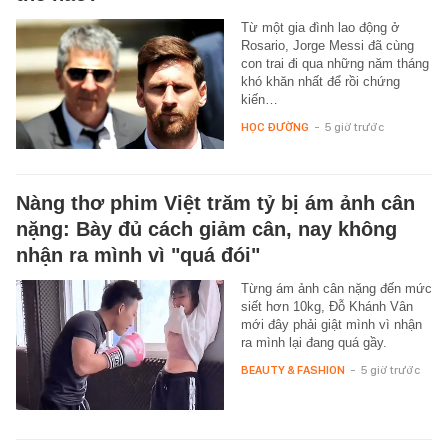
Từ một gia đình lao động ở
Rosario, Jorge Messi đã cùng
con trai đi qua những năm tháng
khó khăn nhất để rồi chứng
kiến…
HỌC ĐƯỜNG
-
5 giờ trước
Nàng thơ phim Việt trăm tỷ bị ám ảnh cân
nặng: Bày đủ cách giảm cân, nay không
nhận ra mình vì "quá đói"
Từng ám ảnh cân nặng đến mức
siết hơn 10kg, Đỗ Khánh Vân
mới đây phải giật mình vì nhận
ra mình lại đang quá gầy.
BEAUTY & FASHION
-
5 giờ trước