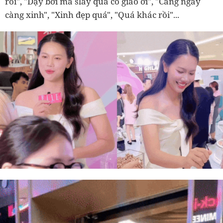
rồi", "Dạy bơi mà slay quá cô giáo ơi", "Càng ngày
càng xinh", "Xinh đẹp quá", "Quá khác rồi"...