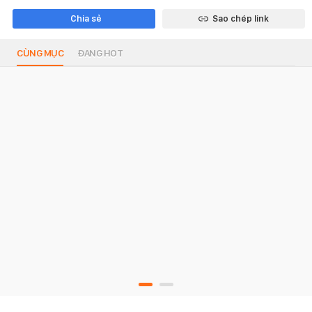
Chia sẻ
Sao chép link
CÙNG MỤC
ĐANG HOT