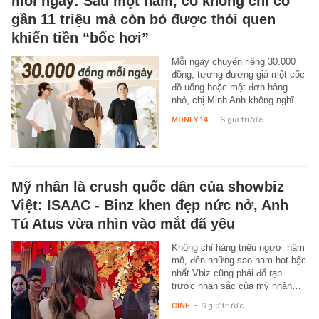
mỗi ngày: Sau một năm, cô không chỉ có
gần 11 triệu mà còn bỏ được thói quen
khiến tiền “bốc hơi”
Mỗi ngày chuyển riêng 30.000
đồng, tương đương giá một cốc
đồ uống hoặc một đơn hàng
nhỏ, chị Minh Anh không nghĩ…
MONEY.14
-
6 giờ trước
Mỹ nhân là crush quốc dân của showbiz
Việt: ISAAC - Binz khen đẹp nức nở, Anh
Tú Atus vừa nhìn vào mắt đã yêu
Không chỉ hàng triệu người hâm
mộ, đến những sao nam hot bậc
nhất Vbiz cũng phải đổ rạp
trước nhan sắc của mỹ nhân…
CINE
-
6 giờ trước