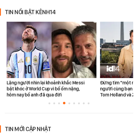
TIN NỔI BẬT KÊNH14
Lặng người nhìn lại khoảnh khắc Messi
Đừng tìm "một nử
bật khóc ở World Cup vì bố ốm nặng,
người cùng bạn 
hôm nay bố anh đã qua đời
Tom Holland và 
TIN MỚI CẬP NHẬT