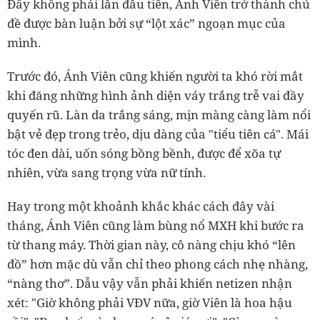
Đây không phải lần đầu tiên, Ánh Viên trở thành chủ
đề được bàn luận bởi sự “lột xác” ngoạn mục của
mình.
Trước đó, Ánh Viên cũng khiến người ta khó rời mắt
khi đăng những hình ảnh diện váy trắng trễ vai đầy
quyến rũ. Làn da trắng sáng, mịn màng càng làm nổi
bật vẻ đẹp trong trẻo, dịu dàng của "tiểu tiên cá". Mái
tóc đen dài, uốn sóng bồng bềnh, được để xõa tự
nhiên, vừa sang trọng vừa nữ tính.
Hay trong một khoảnh khắc khác cách đây vài
tháng, Ánh Viên cũng làm bùng nổ MXH khi bước ra
từ thang máy. Thời gian này, cô nàng chịu khó “lên
đồ” hơn mặc dù vẫn chỉ theo phong cách nhẹ nhàng,
“nàng thơ”. Dẫu vậy vẫn phải khiến netizen nhận
xét:
"Giờ không phải VĐV nữa, giờ Viên là hoa hậu