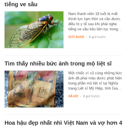
tiếng ve sầu
Nam thanh niên 18 tuổi bị mất
thính lực tạm thời và cần được
điều trị y tế sau khi phải nghe
tiếng ve sầu kêu liên tục trong…
SỨC KHỎE
-
6 giờ trước
Tìm thấy nhiều bức ảnh trong mộ liệt sĩ
Một chiếc ví cũ cùng những bức
ảnh đã phai màu được phát hiện
trong phần mộ liệt sĩ tại Nghĩa
trang Liệt sĩ Mỹ Hiệp, tỉnh Gia…
XÃ HỘI
-
6 giờ trước
Hoa hậu đẹp nhất nhì Việt Nam và vợ hơn 4