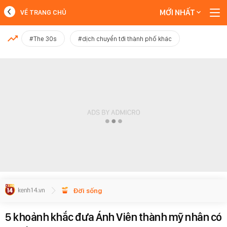
MỚI NHẤT
VỀ TRANG CHỦ
MỚI NHẤT
#The 30s
#dịch chuyển tới thành phố khác
Xem thêm
Đời sống
5 khoảnh khắc đưa Ánh Viên thành mỹ nhân có