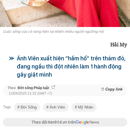
Cuộc sống của cô nàng hiện tại khiến nhiều người ngưỡng mộ
Hải My
Ánh Viên xuất hiện “hầm hố” trên thảm đỏ,
đang ngầu thì đột nhiên làm 1 hành động
gây giật mình
Theo
Đời sống Pháp luật
Copy link
12/04/2025 21:32 (GMT +7)
Tags
Đời Sống
Ánh Viên
Mỹ Nhân
Theo dõi Kenh14.vn trên