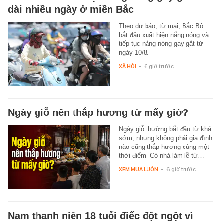
dài nhiều ngày ở miền Bắc
Theo dự báo, từ mai, Bắc Bộ
bắt đầu xuất hiện nắng nóng và
tiếp tục nắng nóng gay gắt từ
ngày 10/8.
XÃ HỘI
-
6 giờ trước
Ngày giỗ nên thắp hương từ mấy giờ?
Ngày giỗ thường bắt đầu từ khá
sớm, nhưng không phải gia đình
nào cũng thắp hương cùng một
thời điểm. Có nhà làm lễ từ…
XEM MUA LUÔN
-
6 giờ trước
Nam thanh niên 18 tuổi điếc đột ngột vì