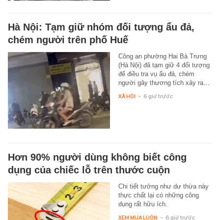
Hà Nội: Tạm giữ nhóm đối tượng ẩu đả,
chém người trên phố Huế
Công an phường Hai Bà Trưng
(Hà Nội) đã tạm giữ 4 đối tượng
để điều tra vụ ẩu đả, chém
người gây thương tích xảy ra…
XÃ HỘI
-
6 giờ trước
Hơn 90% người dùng không biết công
dụng của chiếc lỗ trên thước cuộn
Chi tiết tưởng như dư thừa này
thực chất lại có những công
dụng rất hữu ích.
XEM MUA LUÔN
-
6 giờ trước