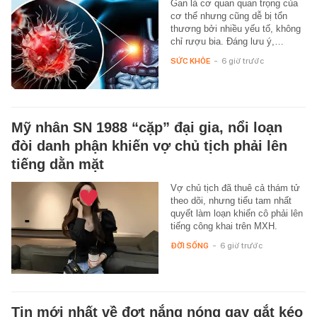
Gan là cơ quan quan trọng của
cơ thể nhưng cũng dễ bị tổn
thương bởi nhiều yếu tố, không
chỉ rượu bia. Đáng lưu ý,…
SỨC KHỎE
-
6 giờ trước
Mỹ nhân SN 1988 “cặp” đại gia, nổi loạn
đòi danh phận khiến vợ chủ tịch phải lên
tiếng dằn mặt
Vợ chủ tịch đã thuê cả thám tử
theo dõi, nhưng tiểu tam nhất
quyết làm loạn khiến cô phải lên
tiếng công khai trên MXH.
ĐỜI SỐNG
-
6 giờ trước
Tin mới nhất về đợt nắng nóng gay gắt kéo