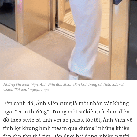
Những lần xuất hiện, Ánh Viên đều khiến dân tình bùng nổ thảo luận về
visual "lột xác" ngoạn mục
Bên cạnh đó, Ánh Viên cũng là một nhân vật không
ngại “cam thường”. Trong một sự kiện, cô chọn diện
đồ theo style cá tính với áo jeans, tóc tết, Ánh Viên vô
tình lọt khung hình “team qua đường” những khiến
fan rần rần thả tim. Bên dưới bài đăng, nhiều người