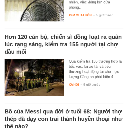
nhiên, việc đóng kín cửa
phòng…
XEM MUA LUÔN
-
5 giờ trước
Hơn 120 cán bộ, chiến sĩ đồng loạt ra quân
lúc rạng sáng, kiểm tra 155 người tại chợ
đầu mối
Qua kiểm tra 155 trường hợp là
bốc vác, lái xe tải và tiểu
thương hoạt động tại chợ, lực
lượng Công an phát hiện 4…
XÃ HỘI
-
5 giờ trước
Bố của Messi qua đời ở tuổi 68: Người thợ
thép đã dạy con trai thành huyền thoại như
thế nào?