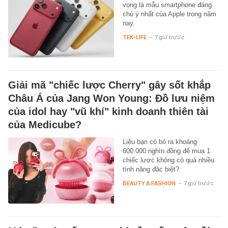
vọng là mẫu smartphone đáng
chú ý nhất của Apple trong năm
nay.
TEK-LIFE
-
7 giờ trước
Giải mã "chiếc lược Cherry" gây sốt khắp
Châu Á của Jang Won Young: Đồ lưu niệm
của idol hay "vũ khí" kinh doanh thiên tài
của Medicube?
Liệu bạn có bỏ ra khoảng
600.000 nghìn đồng để mua 1
chiếc lược không có quá nhiều
tính năng đặc biệt?
BEAUTY & FASHION
-
7 giờ trước