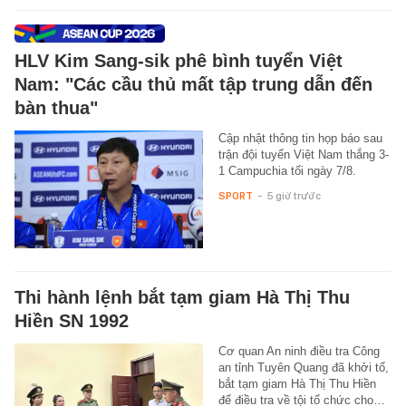
HLV Kim Sang-sik phê bình tuyển Việt
Nam: "Các cầu thủ mất tập trung dẫn đến
bàn thua"
Cập nhật thông tin họp báo sau
trận đội tuyển Việt Nam thắng 3-
1 Campuchia tối ngày 7/8.
SPORT
-
5 giờ trước
Thi hành lệnh bắt tạm giam Hà Thị Thu
Hiền SN 1992
Cơ quan An ninh điều tra Công
an tỉnh Tuyên Quang đã khởi tố,
bắt tạm giam Hà Thị Thu Hiền
để điều tra về tội tổ chức cho…