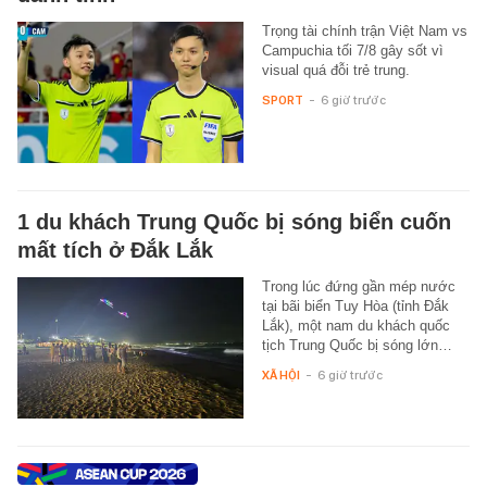
Trọng tài chính trận Việt Nam vs
Campuchia tối 7/8 gây sốt vì
visual quá đỗi trẻ trung.
SPORT
-
6 giờ trước
1 du khách Trung Quốc bị sóng biển cuốn
mất tích ở Đắk Lắk
Trong lúc đứng gần mép nước
tại bãi biển Tuy Hòa (tỉnh Đắk
Lắk), một nam du khách quốc
tịch Trung Quốc bị sóng lớn…
XÃ HỘI
-
6 giờ trước