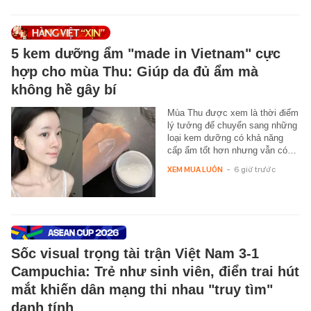
5 kem dưỡng ẩm "made in Vietnam" cực
hợp cho mùa Thu: Giúp da đủ ẩm mà
không hề gây bí
Mùa Thu được xem là thời điểm
lý tưởng để chuyển sang những
loại kem dưỡng có khả năng
cấp ẩm tốt hơn nhưng vẫn có…
XEM MUA LUÔN
-
6 giờ trước
Sốc visual trọng tài trận Việt Nam 3-1
Campuchia: Trẻ như sinh viên, điển trai hút
mắt khiến dân mạng thi nhau "truy tìm"
danh tính