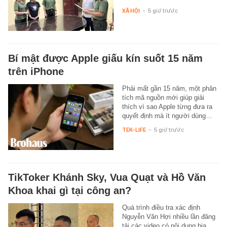
XÃ HỘI
-
5 giờ trước
Bí mật được Apple giấu kín suốt 15 năm
trên iPhone
Phải mất gần 15 năm, một phân
tích mã nguồn mới giúp giải
thích vì sao Apple từng đưa ra
quyết định mà ít người dùng…
TEK-LIFE
-
5 giờ trước
TikToker Khánh Sky, Vua Quạt và Hồ Văn
Khoa khai gì tại công an?
Quá trình điều tra xác định
Nguyễn Văn Hợi nhiều lần đăng
tải các video có nội dung bịa