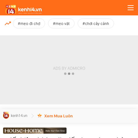
MỚI NHẤT
#mẹo đi chợ
#mẹo vặt
#chơi cây cảnh
Xem thêm
Xem Mua Luôn