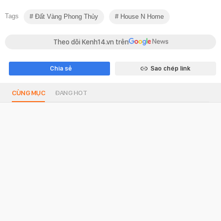
Tags
Đất Vàng Phong Thủy
House N Home
Theo dõi Kenh14.vn trên
Chia sẻ
Sao chép link
CÙNG MỤC
ĐANG HOT