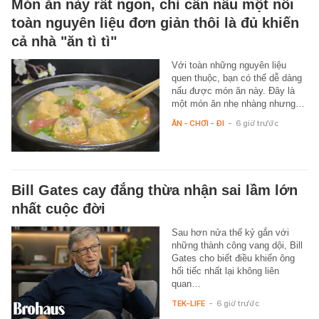
Món ăn này rất ngon, chỉ cần nấu một nồi
toàn nguyên liệu đơn giản thôi là đủ khiến
cả nhà "ăn tì tì"
Với toàn những nguyên liệu
quen thuộc, bạn có thể dễ dàng
nấu được món ăn này. Đây là
một món ăn nhẹ nhàng nhưng…
ĂN - CHƠI - ĐI
-
6 giờ trước
Bill Gates cay đắng thừa nhận sai lầm lớn
nhất cuộc đời
Sau hơn nửa thế kỷ gắn với
những thành công vang dội, Bill
Gates cho biết điều khiến ông
hối tiếc nhất lại không liên
quan…
TEK-LIFE
-
6 giờ trước