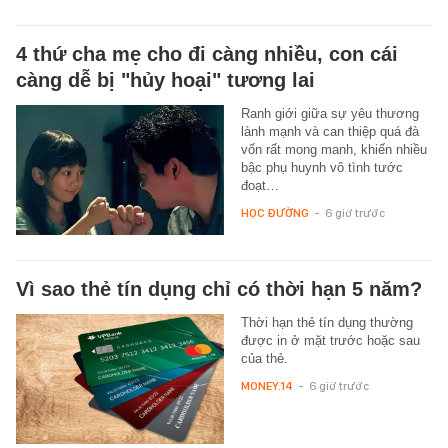
4 thứ cha mẹ cho đi càng nhiều, con cái
càng dễ bị "hủy hoại" tương lai
Ranh giới giữa sự yêu thương
lành mạnh và can thiệp quá đà
vốn rất mong manh, khiến nhiều
bậc phụ huynh vô tình tước
đoạt…
HỌC ĐƯỜNG
-
6 giờ trước
Vì sao thẻ tín dụng chỉ có thời hạn 5 năm?
Thời hạn thẻ tín dụng thường
được in ở mặt trước hoặc sau
của thẻ.
MONEY.14
-
6 giờ trước