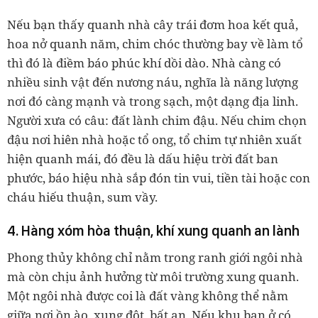
Nếu bạn thấy quanh nhà cây trái đơm hoa kết quả,
hoa nở quanh năm, chim chóc thường bay về làm tổ
thì đó là điềm báo phúc khí dồi dào. Nhà càng có
nhiều sinh vật đến nương náu, nghĩa là năng lượng
nơi đó càng mạnh và trong sạch, một dạng địa linh.
Người xưa có câu: đất lành chim đậu. Nếu chim chọn
đậu nơi hiên nhà hoặc tổ ong, tổ chim tự nhiên xuất
hiện quanh mái, đó đều là dấu hiệu trời đất ban
phước, báo hiệu nhà sắp đón tin vui, tiền tài hoặc con
cháu hiếu thuận, sum vầy.
4. Hàng xóm hòa thuận, khí xung quanh an lành
Phong thủy không chỉ nằm trong ranh giới ngôi nhà
mà còn chịu ảnh hưởng từ môi trường xung quanh.
Một ngôi nhà được coi là đất vàng không thể nằm
giữa nơi ồn ào, xung đột, bất an. Nếu khu bạn ở có