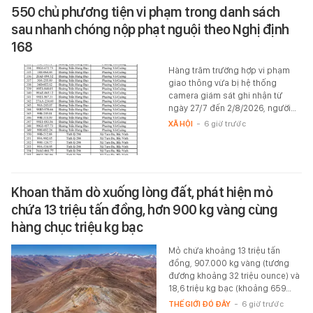
550 chủ phương tiện vi phạm trong danh sách
sau nhanh chóng nộp phạt nguội theo Nghị định
168
Hàng trăm trường hợp vi phạm
giao thông vừa bị hệ thống
camera giám sát ghi nhận từ
ngày 27/7 đến 2/8/2026, người…
XÃ HỘI
-
6 giờ trước
Khoan thăm dò xuống lòng đất, phát hiện mỏ
chứa 13 triệu tấn đồng, hơn 900 kg vàng cùng
hàng chục triệu kg bạc
Mỏ chứa khoảng 13 triệu tấn
đồng, 907.000 kg vàng (tương
đương khoảng 32 triệu ounce) và
18,6 triệu kg bạc (khoảng 659…
THẾ GIỚI ĐÓ ĐÂY
-
6 giờ trước