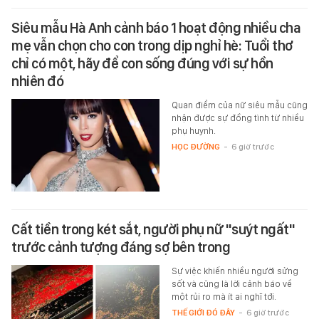
Siêu mẫu Hà Anh cảnh báo 1 hoạt động nhiều cha
mẹ vẫn chọn cho con trong dịp nghỉ hè: Tuổi thơ
chỉ có một, hãy để con sống đúng với sự hồn
nhiên đó
Quan điểm của nữ siêu mẫu cũng
nhận được sự đồng tình từ nhiều
phụ huynh.
HỌC ĐƯỜNG
-
6 giờ trước
Cất tiền trong két sắt, người phụ nữ "suýt ngất"
trước cảnh tượng đáng sợ bên trong
Sự việc khiến nhiều người sửng
sốt và cũng là lời cảnh báo về
một rủi ro mà ít ai nghĩ tới.
THẾ GIỚI ĐÓ ĐÂY
-
6 giờ trước