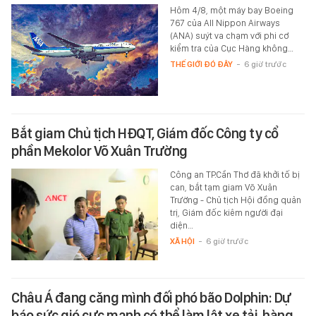
Hôm 4/8, một máy bay Boeing
767 của All Nippon Airways
(ANA) suýt va chạm với phi cơ
kiểm tra của Cục Hàng không…
THẾ GIỚI ĐÓ ĐÂY
-
6 giờ trước
Bắt giam Chủ tịch HĐQT, Giám đốc Công ty cổ
phần Mekolor Võ Xuân Trường
Công an TP.Cần Thơ đã khởi tố bị
can, bắt tạm giam Võ Xuân
Trường - Chủ tịch Hội đồng quản
trị, Giám đốc kiêm người đại
diện…
XÃ HỘI
-
6 giờ trước
Châu Á đang căng mình đối phó bão Dolphin: Dự
báo sức gió cực mạnh có thể làm lật xe tải, hàng