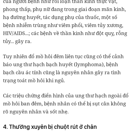
của người bệnh như rối loạn thần kinh thực vật,
phong thấp, phụ nữ đang trong giai đoạn mãn kinh,
hạ đường huyết, tác dụng phụ của thuốc, một số
bệnh nhiễm trùng như viêm phổi, viêm tủy xương,
HIV/AIDS...; các bệnh về thần kinh như đột quỵ, rỗng
tủy... gây ra.
Tuy nhiên đổ mồ hôi đêm liên tục cũng có thể cảnh
báo ung thư hạch bạch huyết (lymphoma), bệnh
bạch cầu ác tính cũng là nguyên nhân gây ra tình
trạng toát mồ hôi khi ngủ.
Các triệu chứng điển hình của ung thư hạch ngoài đổ
mồ hôi ban đêm, bệnh nhân có thể bị sụt cân không
rõ nguyên nhân và sốt nhẹ.
4. Thường xuyên bị chuột rút ở chân