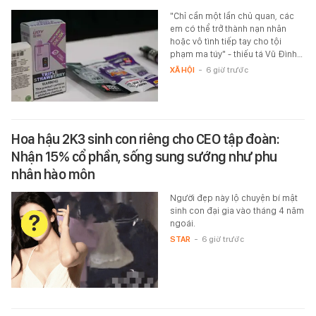
"Chỉ cần một lần chủ quan, các
em có thể trở thành nạn nhân
hoặc vô tình tiếp tay cho tội
phạm ma túy" - thiếu tá Vũ Đình…
XÃ HỘI
-
6 giờ trước
Hoa hậu 2K3 sinh con riêng cho CEO tập đoàn:
Nhận 15% cổ phần, sống sung sướng như phu
nhân hào môn
Người đẹp này lộ chuyện bí mật
sinh con đại gia vào tháng 4 năm
ngoái.
STAR
-
6 giờ trước