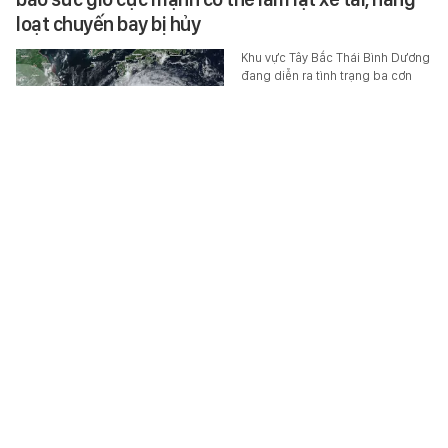
loạt chuyến bay bị hủy
Khu vực Tây Bắc Thái Bình Dương
đang diễn ra tình trạng ba cơn
bão hoạt động cùng lúc: bão
Dolphin, Chanhom và Kujira.
THẾ GIỚI ĐÓ ĐÂY
-
6 giờ trước
Đề xuất bổ sung quy định bảo vệ người tố giác
hành vi rửa tiền
Chính phủ đề xuất bổ sung quy
định bảo vệ người báo cáo,
người cung cấp thông tin và
người tố giác hành vi rửa tiền.
XÃ HỘI
-
6 giờ trước