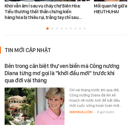
Khói vẫn âm ỉ sau vụ cháy chợ Biên Hòa:
Mối quan hệ giữa 
Tiểu thương thất thần chứng kiến
HIEUTHUHAI
hàng hóa bị thiêu rụi, trắng tay chỉ sau…
TIN MỚI CẬP NHẬT
Bên trong căn biệt thự ven biển mà Công nương
Diana từng mơ gọi là "khởi đầu mới" trước khi
qua đời vài tháng
Chỉ vài tháng trước khi qua đời,
Công nương Diana đã lên kế
hoạch rời nước Anh để bắt đầu
một cuộc sống hoàn toàn mới…
XEM MUA LUÔN
-
6 giờ trước