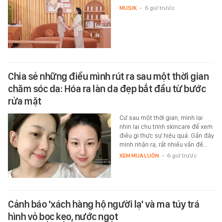
MUSIK
-
6 giờ trước
Chia sẻ những điều mình rút ra sau một thời gian
chăm sóc da: Hóa ra làn da đẹp bắt đầu từ bước
rửa mặt
Cứ sau một thời gian, mình lại
nhìn lại chu trình skincare để xem
điều gì thực sự hiệu quả. Gần đây
mình nhận ra, rất nhiều vấn đề…
XEM MUA LUÔN
-
6 giờ trước
Cảnh báo 'xách hàng hộ người lạ' và ma túy trá
hình vỏ bọc kẹo, nước ngọt