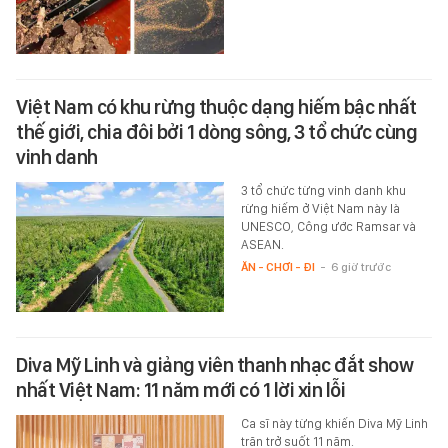
Việt Nam có khu rừng thuộc dạng hiếm bậc nhất
thế giới, chia đôi bởi 1 dòng sông, 3 tổ chức cùng
vinh danh
3 tổ chức từng vinh danh khu
rừng hiếm ở Việt Nam này là
UNESCO, Công ước Ramsar và
ASEAN.
ĂN - CHƠI - ĐI
-
6 giờ trước
Diva Mỹ Linh và giảng viên thanh nhạc đắt show
nhất Việt Nam: 11 năm mới có 1 lời xin lỗi
Ca sĩ này từng khiến Diva Mỹ Linh
trăn trở suốt 11 năm.