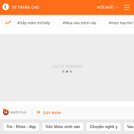
VỀ TRANG CHỦ
MỚI NHẤT
MỚI NHẤT
#Sắp mâm mở bếp
#Mùa nào bệnh nấy
#mẹo hay thử
Xem thêm
Sức khỏe
Trẻ - Khỏe - đẹp
Sức khỏe sinh sản
Chuyện nghề y
Vac