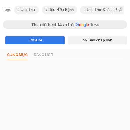
Tags
Ung Thư
Dấu Hiệu Bệnh
Ung Thư Không Phải Là 
Theo dõi Kenh14.vn trên
Chia sẻ
Sao chép link
CÙNG MỤC
ĐANG HOT