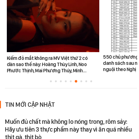
550 chủ phương 
Kiếm đỏ mắt không ra MV Việt thứ 2 có
danh sách sau n
dàn sao thế này: Hoàng Thùy Linh, Noo
nguội theo Nghị 
Phước Thịnh, Mai Phương Thúy, Minh…
TIN MỚI CẬP NHẬT
Muốn đủ chất mà không lo nóng trong, rôm sảy:
Hãy ưu tiên 3 thực phẩm này thay vì ăn quá nhiều
thịt gà, thịt bò