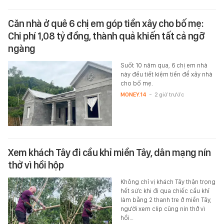
Căn nhà ở quê 6 chị em góp tiền xây cho bố mẹ:
Chi phí 1,08 tỷ đồng, thành quả khiến tất cả ngỡ
ngàng
Suốt 10 năm qua, 6 chị em nhà
này đều tiết kiệm tiền để xây nhà
cho bố mẹ.
MONEY.14
-
2 giờ trước
Xem khách Tây đi cầu khỉ miền Tây, dân mạng nín
thở vì hồi hộp
Không chỉ vị khách Tây thận trọng
hết sức khi đi qua chiếc cầu khỉ
làm bằng 2 thanh tre ở miền Tây,
người xem clip cũng nín thở vì
hồi…