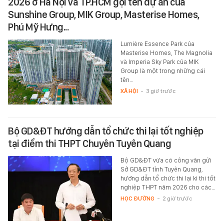
2026 ở Hà Nội và TP.HCM gọi tên dự án của
Sunshine Group, MIK Group, Masterise Homes,
Phú Mỹ Hưng...
Lumière Essence Park của
Masterise Homes, The Magnolia
và Imperia Sky Park của MIK
Group là một trong những cái
tên…
XÃ HỘI
-
3 giờ trước
Bộ GD&ĐT hướng dẫn tổ chức thi lại tốt nghiệp
tại điểm thi THPT Chuyên Tuyên Quang
Bộ GD&ĐT vừa có công văn gửi
Sở GD&ĐT tỉnh Tuyên Quang,
hướng dẫn tổ chức thi lại kì thi tốt
nghiệp THPT năm 2026 cho các…
HỌC ĐƯỜNG
-
2 giờ trước