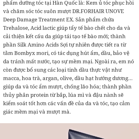
phẩm dưỡng tóc tại Hàn Quốc là: Kem ủ tóc phục hồi
và chăm sóc tóc suôn mượt DR.FORHAIR UNOVE
Deep Damage Treatment EX. Sản phẩm chứa
Trehalose, Acid lactic giúp tẩy tế bào chết cho da và
cải thiện kết cấu da giúp tái tạo tế bào mới; thành
phần Silk Amino Acids Sợi tự nhiên được tiết ra từ
tằm Bombyx mori, có tác dụng hút ẩm, dầu, bảo vệ
da tránh mất nước, tạo sự mềm mại. Ngoài ra, em nó
còn được bổ sung các loại tinh dầu thực vật như
macca, hoa trà, argan, olive, dầu hạt hướng dương…
giúp da và tóc ẩm mượt, chống lão hóa; thành phần
thủy phân protein từ bắp, lúa mì và đậu nành sẽ
kiểm soát tốt hơn các vấn đề của da và tóc, tạo cảm
giác mềm mại và mượt mà.