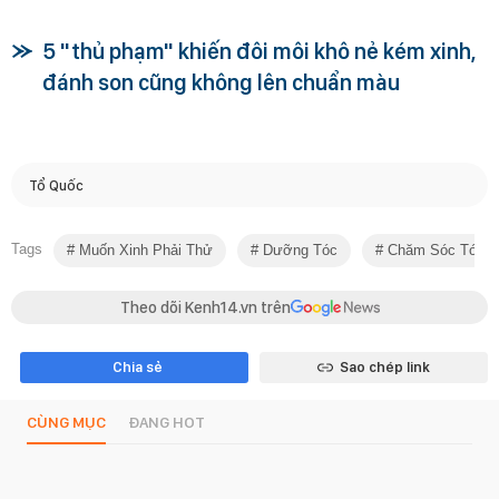
5 "thủ phạm" khiến đôi môi khô nẻ kém xinh,
đánh son cũng không lên chuẩn màu
Tổ Quốc
Tags
Muốn Xinh Phải Thử
Dưỡng Tóc
Chăm Sóc Tóc
Theo dõi Kenh14.vn trên
Chia sẻ
Sao chép link
CÙNG MỤC
ĐANG HOT