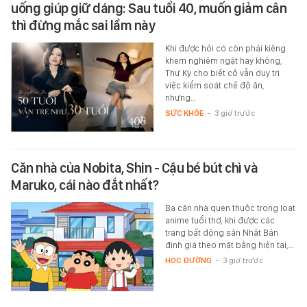
uống giúp giữ dáng: Sau tuổi 40, muốn giảm cân
thì đừng mắc sai lầm này
Khi được hỏi có còn phải kiêng
khem nghiêm ngặt hay không,
Thư Kỳ cho biết cô vẫn duy trì
việc kiểm soát chế độ ăn,
nhưng…
SỨC KHỎE
-
3 giờ trước
Căn nhà của Nobita, Shin - Cậu bé bút chì và
Maruko, cái nào đắt nhất?
Ba căn nhà quen thuộc trong loạt
anime tuổi thơ, khi được các
trang bất động sản Nhật Bản
định giá theo mặt bằng hiện tại,…
HỌC ĐƯỜNG
-
3 giờ trước