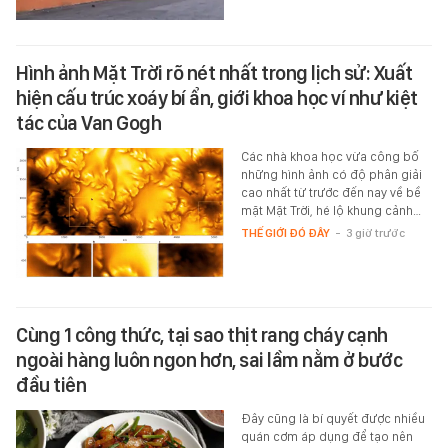
Hình ảnh Mặt Trời rõ nét nhất trong lịch sử: Xuất
hiện cấu trúc xoáy bí ẩn, giới khoa học ví như kiệt
tác của Van Gogh
Các nhà khoa học vừa công bố
những hình ảnh có độ phân giải
cao nhất từ trước đến nay về bề
mặt Mặt Trời, hé lộ khung cảnh…
THẾ GIỚI ĐÓ ĐÂY
-
3 giờ trước
Cùng 1 công thức, tại sao thịt rang cháy cạnh
ngoài hàng luôn ngon hơn, sai lầm nằm ở bước
đầu tiên
Đây cũng là bí quyết được nhiều
quán cơm áp dụng để tạo nên