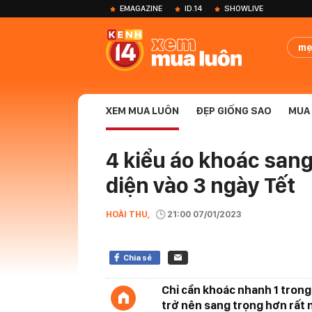
EMAGAZINE
ID.14
SHOWLIVE
mẹ
XEM MUA LUÔN
ĐẸP GIỐNG SAO
MUA 
4 kiểu áo khoác sang
diện vào 3 ngày Tết
HOÀI THU,
21:00 07/01/2023
Chia sẻ
Chỉ cần khoác nhanh 1 trong
trở nên sang trọng hơn rất 