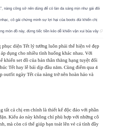
à", nàng công sở nên dùng để có làn da sáng mịn như gái đôi
 nhạc, cô gái chứng minh sự lợi hại của boots đùi khiến chị
 món đồ này, đừng tiếc tiền kẻo dễ khiến vận xui bủa vây
 phục diện Tết lý tưởng luôn phải thể hiện vẻ đẹp
hể áp dụng cho nhiều tình huống khác nhau. Với
ể khiến set đồ của bản thân thăng hạng tuyệt đối
 chúc Tết hay lễ bái dịp đầu năm. Cùng điểm qua 4
 outfit ngày Tết của nàng trở nên hoàn hảo và
 tất cả chị em chính là thiết kế độc đáo với phần
y dặn. Kiểu áo này không chỉ phù hợp với những cô
h, mà còn có thể giúp bạn toát lên vẻ cá tính đầy