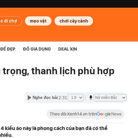
o đi chợ
mẹo vặt
chơi cây cảnh
ĐỂ ĐẸP
ĐỒ GIA DỤNG
DEAL XỊN
 trọng, thanh lịch phù hợp
2:31
Nghe đọc bài
Theo dõi Kenh14.vn trên
 4 kiểu áo này là phong cách của bạn đã có thể
nhiều.