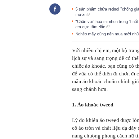
5 sản phẩm chứa retinol "chống gi
mươi
"Chân voi" hoá mi nhon trong 1 nốt
em cực tâm đắc
Nghèo mấy cũng nên mua mới những
Với nhiều chị em, một bộ trang
lịch sự và sang trọng để có t
chiếc áo khoác, bạn cũng có th
để vừa có thể diện đi chơi, đi
mẫu áo khoác chuẩn chỉnh giúp
sang chảnh hơn.
1. Áo khoác tweed
Lý do khiến áo tweed được lòng
cổ áo tròn và chất liệu dạ dà
nàng chuộng phong cách nữ tín