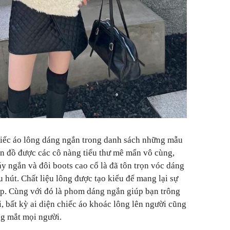
chiếc áo lông dáng ngắn trong danh sách những mẫu
n đồ được các cô nàng tiểu thư mê mẩn vô cùng,
y ngắn và đôi boots cao cổ là đã tôn trọn vóc dáng
hu hút. Chất liệu lông được tạo kiểu để mang lại sự
ấp. Cùng với đó là phom dáng ngắn giúp bạn trông
ói, bất kỳ ai diện chiếc áo khoác lông lên người cũng
ng mắt mọi người.