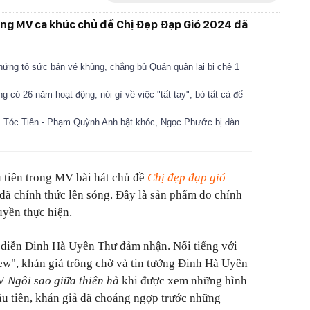
ong MV ca khúc chủ đề Chị Đẹp Đạp Gió 2024 đã
hứng tỏ sức bán vé khủng, chẳng bù Quán quân lại bị chê 1
g có 26 năm hoạt động, nói gì về việc "tất tay", bỏ tất cả để
: Tóc Tiên - Phạm Quỳnh Anh bật khóc, Ngọc Phước bị đàn
 tiên trong MV bài hát chủ đề
Chị đẹp đạp gió
đã chính thức lên sóng. Đây là sản phẩm do chính
yền thực hiện.
diễn Đinh Hà Uyên Thư đảm nhận. Nổi tiếng với
iew", khán giả trông chờ và tin tưởng Đinh Hà Uyên
MV
Ngôi sao giữa thiên hà
khi được xem những hình
ầu tiên, khán giả đã choáng ngợp trước những