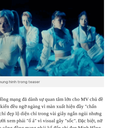
hung hình trong teaser
g đồng mạng đã dành sự quan tâm lớn cho MV chủ đề
 kiến đều ngỡ ngàng vì màn xuất hiện đầy "chấn
chỉ đẹp lộ diện chỉ trong vài giây ngắn ngủi nhưng
i xem phải "ố á" vì visual gây "sốc". Đặc biệt, nữ
ho cộng đồng mạng phải kể đến chị đẹp Minh Hằng.