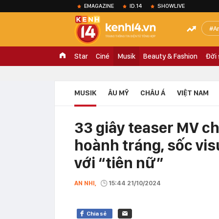
EMAGAZINE
ID.14
SHOWLIVE
A
Star
Ciné
Musik
Beauty & Fashion
Đời
MUSIK
ÂU MỸ
CHÂU Á
VIỆT NAM
33 giây teaser MV c
hoành tráng, sốc vis
với “tiên nữ”
AN NHI,
15:44 21/10/2024
Chia sẻ