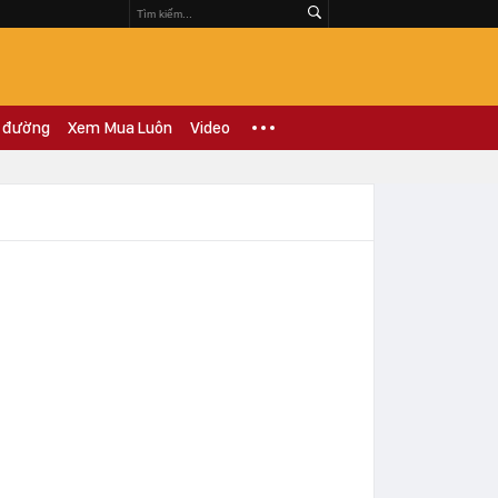
 đường
Xem Mua Luôn
Video