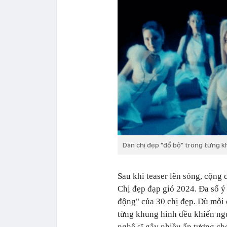
Dàn chị đẹp "đổ bộ" trong từng k
Sau khi teaser lên sóng, cộn
Chị đẹp đạp gió 2024. Đa số ý
động" của 30 chị đẹp. Dù mỗi 
từng khung hình đều khiến ngườ
nghệ sĩ gây nhiều ấn tượng c