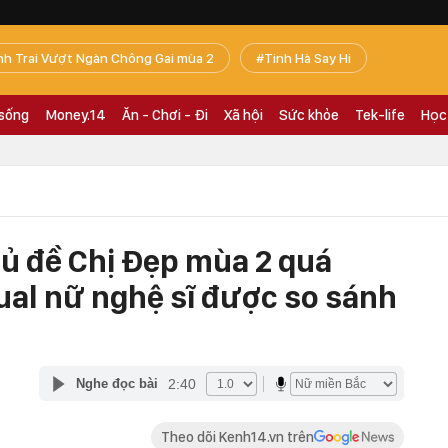
nh Trai Vượt Ngàn Chông Gai mùa 2
Tinh Hà Say Hi
 sống
Money.14
Ăn - Chơi - Đi
Xã hội
Sức khỏe
Tek-life
Học
hủ đề Chị Đẹp mùa 2 quá
ual nữ nghệ sĩ được so sánh
2:40
Nghe đọc bài
Theo dõi Kenh14.vn trên