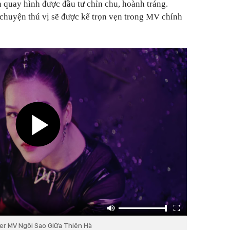
h quay hình được đầu tư chỉn chu, hoành tráng.
chuyện thú vị sẽ được kể trọn vẹn trong MV chính
er MV Ngôi Sao Giữa Thiên Hà