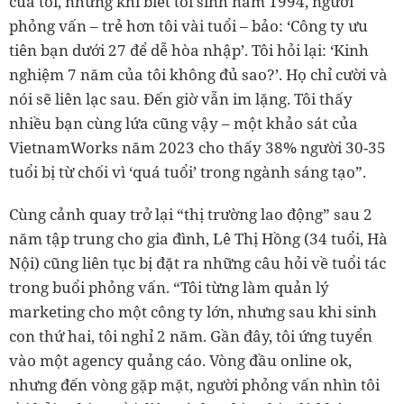
của tôi, nhưng khi biết tôi sinh năm 1994, người
phỏng vấn – trẻ hơn tôi vài tuổi – bảo: ‘Công ty ưu
tiên bạn dưới 27 để dễ hòa nhập’. Tôi hỏi lại: ‘Kinh
nghiệm 7 năm của tôi không đủ sao?’. Họ chỉ cười và
nói sẽ liên lạc sau. Đến giờ vẫn im lặng.
T
ôi thấy
nhiều bạn cùng lứa cũng vậy – một khảo sát của
VietnamWorks năm 2023 cho thấy 38% người 30-35
tuổi bị từ chối vì ‘quá tuổi’ trong ngành sáng tạo”.
Cùng cảnh quay trở lại “thị trường lao động” sau 2
năm tập trung cho gia đình, Lê Thị Hồng (34 tuổi, Hà
Nội) cũng liên tục bị đặt ra những câu hỏi về tuổi tác
trong buổi phỏng vấn. “Tôi từng làm quản lý
marketing cho một công ty lớn, nhưng sau khi sinh
con thứ hai, tôi nghỉ 2 năm. Gần đây, tôi ứng tuyển
vào một agency quảng cáo. Vòng đầu online ok,
nhưng đến vòng gặp mặt, người phỏng vấn nhìn tôi