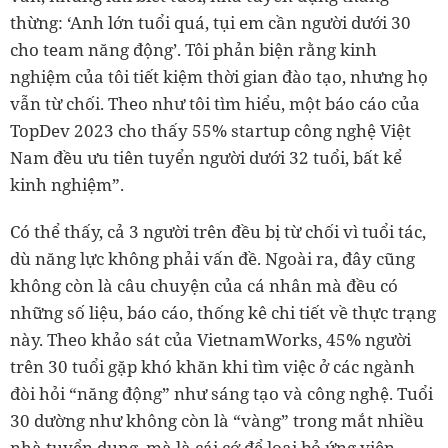
thừng: ‘Anh lớn tuổi quá, tụi em cần người dưới 30
cho team năng động’. Tôi phản biện rằng kinh
nghiệm của tôi tiết kiệm thời gian đào tạo, nhưng họ
vẫn từ chối. Theo như tôi tìm hiểu, một báo cáo của
TopDev 2023 cho thấy 55% startup công nghệ Việt
Nam đều ưu tiên tuyển người dưới 32 tuổi, bất kể
kinh nghiệm”.
Có thể thấy, cả 3 người trên đều bị từ chối vì tuổi tác,
dù năng lực không phải vấn đề. Ngoài ra, đây cũng
không còn là câu chuyện của cá nhân mà đều có
những số liệu, báo cáo, thống kê chi tiết về thực trạng
này. Theo khảo sát của VietnamWorks, 45% người
trên 30 tuổi gặp khó khăn khi tìm việc ở các ngành
đòi hỏi “năng động” như sáng tạo và công nghệ. Tuổi
30 dường như không còn là “vàng” trong mắt nhiều
nhà tuyển dụng, mà là cái cớ để loại bỏ ứng viên.