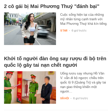
2 cô gái bị Mai Phương Thuý "đánh bại"
Cuộc sống hiện tại của những
mỹ nhân từng cạnh tranh với
Mai Phương Thuý khá kín tiếng.
STAR
-
6 giờ trước
Khởi tố người đàn ông say rượu đi bộ trên
quốc lộ gây tai nạn chết người
Uống rượu say nhưng Hồ Văn
V. vẫn đi bộ ngược chiều trên
quốc lộ 9 (Quảng Trị) và gây tai
nạn giao thông khiến một
người…
XÃ HỘI
-
6 giờ trước