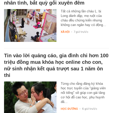
nhân tình, bắt quỳ gối xuyên đêm
Tất cả những lần cháu L. bị
Long đánh đập, mẹ ruột của
cháu đều chứng kiến nhưng
không can ngăn hay có động…
XÃ HỘI
-
7 giờ trước
Tin vào lời quảng cáo, gia đình chi hơn 100
triệu đồng mua khóa học online cho con,
nữ sinh nhận kết quả trượt sau 1 năm ôn
thi
Từng cho rằng đăng ký khóa
học trực tuyến của "giảng viên
nổi tiếng" sẽ giúp con gái tăng
cơ hội đỗ cao học, phụ huynh
đã…
HỌC ĐƯỜNG
-
6 giờ trước