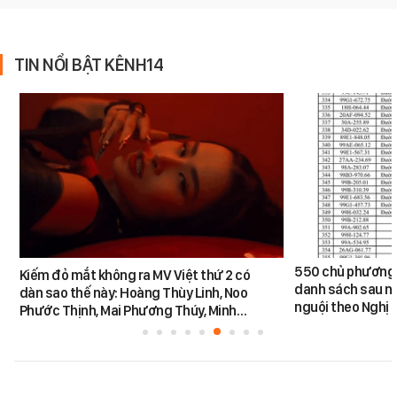
TIN NỔI BẬT KÊNH14
550 chủ phương 
Kiếm đỏ mắt không ra MV Việt thứ 2 có
danh sách sau n
dàn sao thế này: Hoàng Thùy Linh, Noo
nguội theo Nghị 
Phước Thịnh, Mai Phương Thúy, Minh…