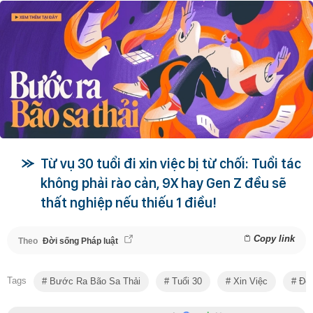
Từ vụ 30 tuổi đi xin việc bị từ chối: Tuổi tác
không phải rào cản, 9X hay Gen Z đều sẽ
thất nghiệp nếu thiếu 1 điều!
Copy link
Theo
Đời sống Pháp luật
Tags
Bước Ra Bão Sa Thải
Tuổi 30
Xin Việc
Đời