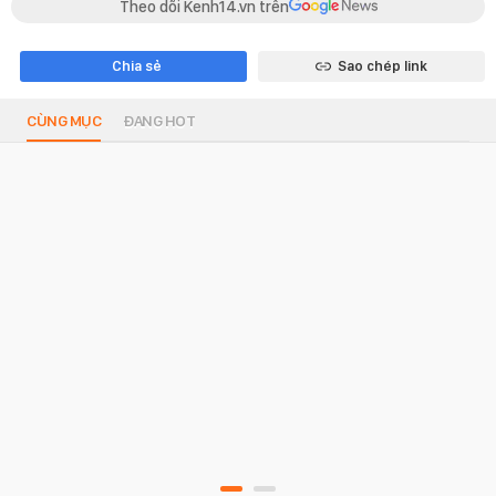
Theo dõi Kenh14.vn trên
Chia sẻ
Sao chép link
CÙNG MỤC
ĐANG HOT