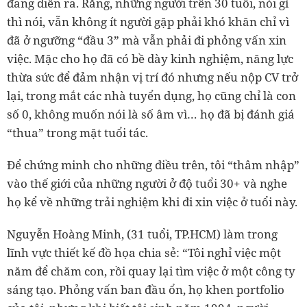
đang diễn ra. Rằng, những người trên 30 tuổi, nói gì
thì nói, vẫn không ít người gặp phải khó khăn chỉ vì
đã ở ngưỡng “đầu 3” mà vẫn phải đi phỏng vấn xin
việc. Mặc cho họ đã có bề dày kinh nghiệm, năng lực
thừa sức để đảm nhận vị trí đó nhưng nếu nộp CV trở
lại, trong mắt các nhà tuyển dụng, họ cũng chỉ là con
số 0, không muốn nói là số âm vì… họ đã bị đánh giá
“thua” trong mặt tuổi tác.
Để chứng minh cho những điều trên, tôi “thâm nhập”
vào thế giới của những người ở độ tuổi 30+ và nghe
họ kể về những trải nghiệm khi đi xin việc ở tuổi này.
Nguyễn Hoàng Minh, (31 tuổi, TP.HCM) làm trong
lĩnh vực thiết kế đồ họa chia sẻ: “Tôi nghỉ việc một
năm để chăm con, rồi quay lại tìm việc ở một công ty
sáng tạo. Phỏng vấn ban đầu ổn, họ khen portfolio