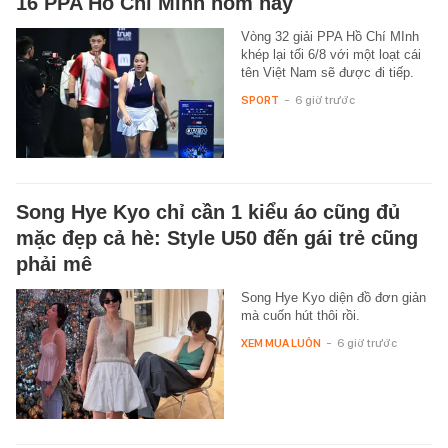
16 PPA Hồ Chí Minh hôm nay
Vòng 32 giải PPA Hồ Chí MInh
khép lại tối 6/8 với một loạt cái
tên Việt Nam sẽ được đi tiếp.
SPORT
-
6 giờ trước
Song Hye Kyo chỉ cần 1 kiểu áo cũng đủ
mặc đẹp cả hè: Style U50 đến gái trẻ cũng
phải mê
Song Hye Kyo diện đồ đơn giản
mà cuốn hút thôi rồi.
XEM MUA LUÔN
-
6 giờ trước