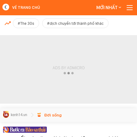
MỚI NHẤT
VỀ TRANG CHỦ
MỚI NHẤT
#The 30s
#dịch chuyển tới thành phố khác
Xem thêm
Đời sống