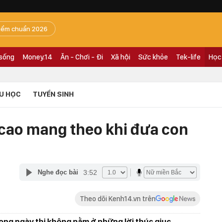
iểm chuẩn 2026
 sống
Money.14
Ăn - Chơi - Đi
Xã hội
Sức khỏe
Tek-life
Học
U HỌC
TUYỂN SINH
cao mang theo khi đưa con
3:52
Nghe đọc bài
Theo dõi Kenh14.vn trên
ong ngày thi không nằm ở những lời thúc giục