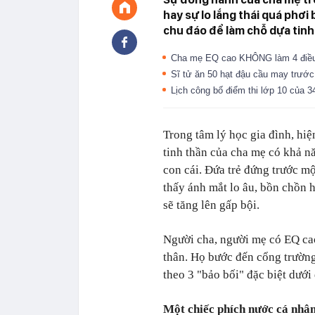
hay sự lo lắng thái quá phơ
chu đáo để làm chỗ dựa tinh
Cha mẹ EQ cao KHÔNG làm 4 điều 
Sĩ tử ăn 50 hạt đậu cầu may trước
Lịch công bố điểm thi lớp 10 của 
Trong tâm lý học gia đình, hiệ
tinh thần của cha mẹ có khả n
con cái. Đứa trẻ đứng trước mộ
thấy ánh mắt lo âu, bồn chồn 
sẽ tăng lên gấp bội.
Người cha, người mẹ có EQ cao
thân. Họ bước đến cổng trường
theo 3 "bảo bối" đặc biệt dưới
Một chiếc phích nước cá nhân 