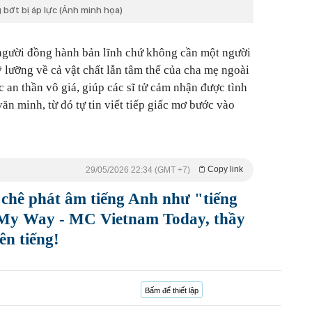
g bớt bị áp lực (Ảnh minh họa)
t người đồng hành bản lĩnh chứ không cần một người
ỹ lưỡng về cả vật chất lẫn tâm thế của cha mẹ ngoài
c an thần vô giá, giúp các sĩ tử cảm nhận được tình
ăn minh, từ đó tự tin viết tiếp giấc mơ bước vào
Copy link
29/05/2026 22:34 (GMT +7)
chê phát âm tiếng Anh như "tiếng
My Way - MC Vietnam Today, thầy
ên tiếng!
Bấm để thiết lập