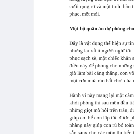
cười rạng rỡ và một tinh thần
phạc, mệt mỏi.
Một bộ quần áo dự phòng cho 
Đây là vật dụng thể hiện sự ti
nhưng lại rất ít người nghĩ tớ
phục sạch sẽ, một chiếc khăn 
điều này để phòng cho những s
giờ làm bài căng thẳng, con vô
một cơn mưa rào bất chợt của 
Hành vi này mang lại một cảm g
khỏi phòng thi sau môn đầu tiê
những giọt mồ hôi trên trán, đ
giúp cơ thể con lập tức được 
nhàng này giúp con rũ bỏ toàn 
sẵn sàng cho các môn thi tiếp 