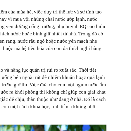
ểm của mùa hè, việc duy trì thể lực và sự tỉnh táo
Thay vì mua vội những chai nước ướp lạnh, nước
àng ven đường cổng trường, phụ huynh EQ cao luôn
hích nước hoặc bình giữ nhiệt từ nhà. Trong đó có
đen rang, nước râu ngô hoặc nước yến mạch nhẹ
thuộc mà hệ tiêu hóa của con đã thích nghi hàng
 và năng lực quản trị rủi ro xuất sắc. Thời tiết
c uống bên ngoài rất dễ nhiễm khuẩn hoặc quá lạnh
 trước giờ thi. Việc đưa cho con một ngụm nước ấm
ước ra khỏi phòng thi không chỉ giúp con giải khát
giác dễ chịu, thân thuộc như đang ở nhà. Đó là cách
 con một cách khoa học, tinh tế mà không phô