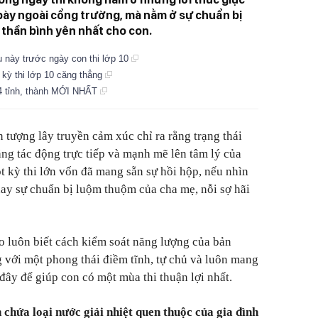
i bày ngoài cổng trường, mà nằm ở sự chuẩn bị
 thần bình yên nhất cho con.
này trước ngày con thi lớp 10
 kỳ thi lớp 10 căng thẳng
34 tỉnh, thành MỚI NHẤT
n tượng lây truyền cảm xúc chỉ ra rằng trạng thái
ăng tác động trực tiếp và mạnh mẽ lên tâm lý của
t kỳ thi lớn vốn đã mang sẵn sự hồi hộp, nếu nhìn
hay sự chuẩn bị luộm thuộm của cha mẹ, nỗi sợ hãi
 luôn biết cách kiểm soát năng lượng của bản
 với một phong thái điềm tĩnh, tự chủ và luôn mang
 đây để giúp con có một mùa thi thuận lợi nhất.
chứa loại nước giải nhiệt quen thuộc của gia đình