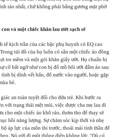
 tỉnh táo nhất, chứ không phải bằng gương mặt phờ
con và một chiếc khăn lau ướt sạch sẽ
nh tế kịch trần của các bậc phụ huynh có EQ cao
i. Trong túi đồ của họ luôn có sẵn một chiếc áo đồng
sợi tre mềm và một gói khăn giấy ướt. Họ chuẩn bị
ự cố bất ngờ như con bị đổ mồ hôi ướt đẫm áo sau
 tình bị dính vết bẩn, đổ nước vào người, hoặc gặp
mùa hè.
iác an toàn tuyệt đối cho đứa trẻ. Khi bước ra
n với trạng thái mệt mỏi, việc được cha mẹ lau đi
ưa cho một chiếc áo khô ráo, thơm tho để thay sẽ
phục hồi năng lượng. Sự chăm sóc kịp thời và nhẹ
bộ áp lực của môn thi trước, thoải mái tinh thần để
theo. Nó gửi đi một thông điệp không lời:
"Dù có