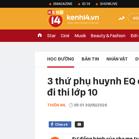
EMAGAZINE
ID.14
SHOWLIVE
Đ
Star
Ciné
Musik
Beauty & Fashion
Đời
HỌC ĐƯỜNG
BẢN TIN
NHÂN VẬT
D
3 thứ phụ huynh EQ 
đi thi lớp 10
THIÊN AN,
05:01 30/05/2026
Chia sẻ
Sự đồng hành của cha mẹ tr