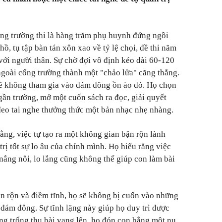
ng trường thi là hàng trăm phụ huynh đứng ngồi
hồ, tụ tập bàn tán xôn xao về tỷ lệ chọi, đề thi năm
với người thân. Sự chờ đợi vô định kéo dài 60-120
ngoài cổng trường thành một "chảo lửa" căng thẳng.
ẽ không tham gia vào đám đông ồn ào đó. Họ chọn
gần trường, mở một cuốn sách ra đọc, giải quyết
đeo tai nghe thưởng thức một bản nhạc nhẹ nhàng.
ằng, việc tự tạo ra một không gian bận rộn lành
ị tốt sự lo âu của chính mình. Họ hiểu rằng việc
ắng nôi, lo lắng cũng không thể giúp con làm bài
n rộn và điềm tĩnh, họ sẽ không bị cuốn vào những
từ đám đông. Sự tĩnh lặng này giúp họ duy trì được
ếng trống thu bài vang lên, họ đón con bằng một nụ