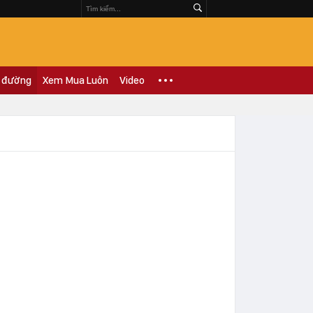
 đường
Xem Mua Luôn
Video