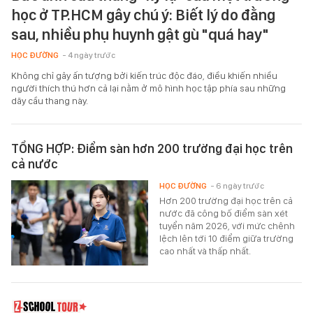
học ở TP.HCM gây chú ý: Biết lý do đằng
sau, nhiều phụ huynh gật gù "quá hay"
HỌC ĐƯỜNG
- 4 ngày trước
Không chỉ gây ấn tượng bởi kiến trúc độc đáo, điều khiến nhiều
người thích thú hơn cả lại nằm ở mô hình học tập phía sau những
dãy cầu thang này.
TỔNG HỢP: Điểm sàn hơn 200 trường đại học trên
cả nước
HỌC ĐƯỜNG
- 6 ngày trước
Hơn 200 trường đại học trên cả
nước đã công bố điểm sàn xét
tuyển năm 2026, với mức chênh
lệch lên tới 10 điểm giữa trường
cao nhất và thấp nhất.