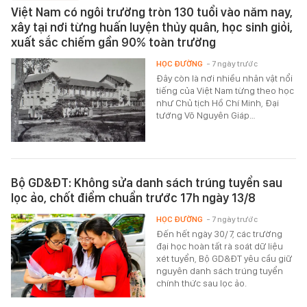
Việt Nam có ngôi trường tròn 130 tuổi vào năm nay,
xây tại nơi từng huấn luyện thủy quân, học sinh giỏi,
xuất sắc chiếm gần 90% toàn trường
HỌC ĐƯỜNG
- 7 ngày trước
Đây còn là nơi nhiều nhân vật nổi
tiếng của Việt Nam từng theo học
như Chủ tịch Hồ Chí Minh, Đại
tướng Võ Nguyên Giáp…
Bộ GD&ĐT: Không sửa danh sách trúng tuyển sau
lọc ảo, chốt điểm chuẩn trước 17h ngày 13/8
HỌC ĐƯỜNG
- 7 ngày trước
Đến hết ngày 30/7, các trường
đại học hoàn tất rà soát dữ liệu
xét tuyển, Bộ GD&ĐT yêu cầu giữ
nguyên danh sách trúng tuyển
chính thức sau lọc ảo.