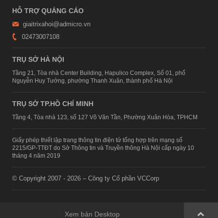
HỖ TRỢ QUẢNG CÁO
giaitrixahoi@admicro.vn
02473007108
TRỤ SỞ HÀ NỘI
Tầng 21, Tòa nhà Center Building, Hapulico Complex, Số 01, phố
Nguyễn Huy Tưởng, phường Thanh Xuân, thành phố Hà Nội
TRỤ SỞ TP.HỒ CHÍ MINH
Tầng 4, Tòa nhà 123, số 127 Võ Văn Tần, Phường Xuân Hòa, TPHCM
Giấy phép thiết lập trang thông tin điện tử tổng hợp trên mạng số
2215/GP-TTĐT do Sở Thông tin và Truyền thông Hà Nội cấp ngày 10
tháng 4 năm 2019
© Copyright 2007 - 2026 – Công ty Cổ phần VCCorp
Xem bản Desktop