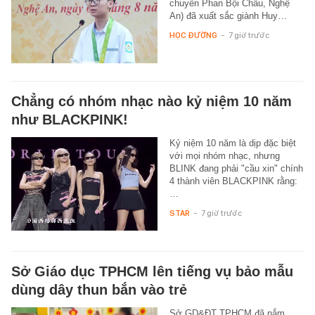
chuyên Phan Bội Châu, Nghệ
An) đã xuất sắc giành Huy…
HỌC ĐƯỜNG
-
7 giờ trước
Chẳng có nhóm nhạc nào kỷ niệm 10 năm
như BLACKPINK!
Kỷ niệm 10 năm là dịp đặc biệt
với mọi nhóm nhạc, nhưng
BLINK đang phải "cầu xin" chính
4 thành viên BLACKPINK rằng:
…
STAR
-
7 giờ trước
Sở Giáo dục TPHCM lên tiếng vụ bảo mẫu
dùng dây thun bắn vào trẻ
Sở GD&ĐT TPHCM đã nắm