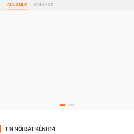
CÙNG MỤC
ĐANG HOT
TIN NỔI BẬT KÊNH14