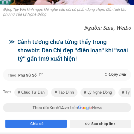
Đặng Tụy Văn kinh ngạc khi nghe câu nói có phần đụng chạm đến tuổi tác
phụ nữ của Lý Nghệ Đồng
Nguồn: Sina, Weibo
Cảnh tượng chưa từng thấy trong
showbiz: Dàn Chị đẹp "điên loạn" khi "soái
tỷ" gần 1m9 xuất hiện!
Copy link
Theo
Phụ Nữ Số
Tags
Chúc Tự Đan
Tào Dĩnh
Lý Nghệ Đồng
Tỷ T
Theo dõi Kenh14.vn trên
Chia sẻ
Sao chép link