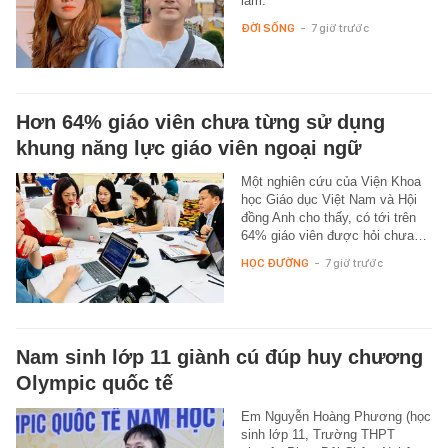
lầm.
ĐỜI SỐNG
-
7 giờ trước
Hơn 64% giáo viên chưa từng sử dụng
khung năng lực giáo viên ngoại ngữ
Một nghiên cứu của Viện Khoa
học Giáo dục Việt Nam và Hội
đồng Anh cho thấy, có tới trên
64% giáo viên được hỏi chưa…
HỌC ĐƯỜNG
-
7 giờ trước
Nam sinh lớp 11 giành cú đúp huy chương
Olympic quốc tế
Em Nguyễn Hoàng Phương (học
sinh lớp 11, Trường THPT