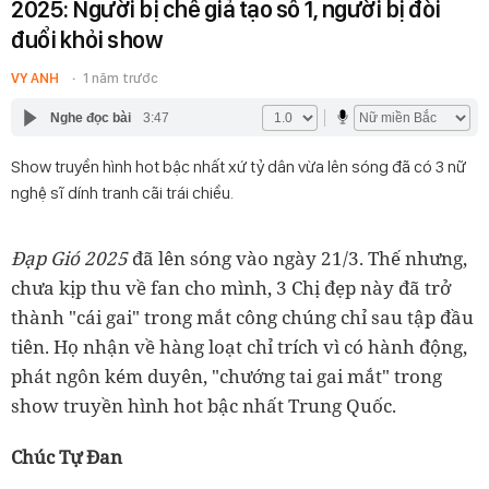
2025: Người bị chê giả tạo số 1, người bị đòi
đuổi khỏi show
VY ANH
1 năm trước
Nghe đọc bài
3:47
Show truyền hình hot bậc nhất xứ tỷ dân vừa lên sóng đã có 3 nữ
nghệ sĩ dính tranh cãi trái chiều.
Đạp Gió 2025
đã lên sóng vào ngày 21/3. Thế nhưng,
chưa kịp thu về fan cho mình, 3 Chị đẹp này đã trở
thành "cái gai" trong mắt công chúng chỉ sau tập đầu
tiên. Họ nhận về hàng loạt chỉ trích vì có hành động,
phát ngôn kém duyên, "chướng tai gai mắt" trong
show truyền hình hot bậc nhất Trung Quốc.
Chúc Tự Đan