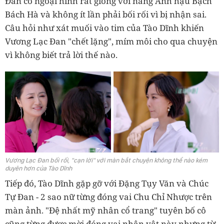
Đan có ngoại hình rất giống với nàng Ảnh hậu Bạch
Bách Hà và không ít lần phải bối rối vì bị nhận sai.
Câu hỏi như xát muối vào tim của Tào Dĩnh khiến
Vương Lạc Đan "chết lặng", mím môi cho qua chuyện
vì không biết trả lời thế nào.
Vương Lạc Đan bối rối, "cạn lời" với màn bắt chuyện không thể nào kém
duyên hơn của Tào Dĩnh
Tiếp đó, Tào Dĩnh gặp gỡ với Đặng Tụy Văn và Chúc
Tự Đan - 2 sao nữ từng đóng vai Chu Chỉ Nhược trên
màn ảnh. "Đệ nhất mỹ nhân cổ trang" tuyên bố cô
cũng từng được mời đóng vai nhân vật này nhưng từ