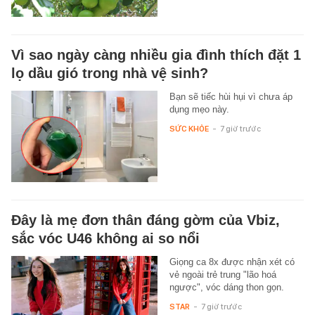
Vì sao ngày càng nhiều gia đình thích đặt 1
lọ dầu gió trong nhà vệ sinh?
Bạn sẽ tiếc hùi hụi vì chưa áp
dụng mẹo này.
SỨC KHỎE
-
7 giờ trước
Đây là mẹ đơn thân đáng gờm của Vbiz,
sắc vóc U46 không ai so nổi
Giọng ca 8x được nhận xét có
vẻ ngoài trẻ trung "lão hoá
ngược", vóc dáng thon gọn.
STAR
-
7 giờ trước