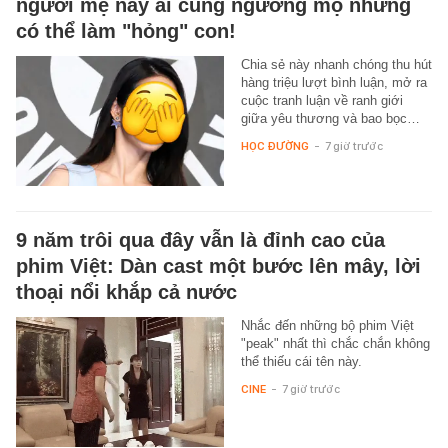
người mẹ này ai cũng ngưỡng mộ nhưng
có thể làm "hỏng" con!
Chia sẻ này nhanh chóng thu hút
hàng triệu lượt bình luận, mở ra
cuộc tranh luận về ranh giới
giữa yêu thương và bao bọc…
HỌC ĐƯỜNG
-
7 giờ trước
9 năm trôi qua đây vẫn là đỉnh cao của
phim Việt: Dàn cast một bước lên mây, lời
thoại nổi khắp cả nước
Nhắc đến những bộ phim Việt
"peak" nhất thì chắc chắn không
thể thiếu cái tên này.
CINE
-
7 giờ trước