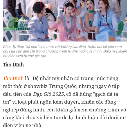
Chúc Tự Đan "xà nẹo" quá mức với Vương Lạc Đan, thậm chí cô còn xem
đùi của các đàn chị trong chương trình là ghế ngồi của mình. Điều này khiến
nữ diễn viên bị chê giả tạo
Tào Dĩnh
Tào Dĩnh
là "Đệ nhất mỹ nhân cổ trang" nức tiếng
một thời ở showbiz Trung Quốc, nhưng ngay ở tập
đầu tiên của
Đạp Gió 2025
, cô đã hứng "gạch đá tả
tơi" vì loạt phát ngôn kém duyên, khiến các đồng
nghiệp đứng hình, còn khán giả xem chương trình vô
cùng khó chịu và liên tục để lại bình luận đòi đuổi nữ
diễn viên về nhà.