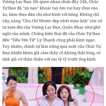
Vương Lạc Đan. Dù quen nhau chưa đầy 24h, Chúc
Tự Đan đã "xà nẹo" khoác tay ôm vai hay chui vào
áo, bám theo đàn chị như hình với bóng. Không chỉ
vậy, nàng "Chu Chỉ Nhược đẹp nhất màn ảnh" còn vô
tư xem đùi của Vương Lạc Đan, Quản Nhạc như ghế
ngồi của mình. Chứng kiến thái độ của Chúc Tự Đan
đến "Tiểu Yến Tử" Lý Thạnh cũng phải kinh ngạc.
Tuy nhiên, chính sự làm nũng quá mức của Chúc Tự
Đan khiến khán giả cảm thấy cô không thật lòng, cố
tình giả vờ thân thiện với các tỷ tỷ trước ống kính.