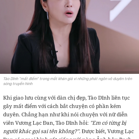
Tào Dĩnh "mất điểm" trong mắt khán giả vì những phát ngôn vô duyên trên
sóng truyền hình
Khi giao lưu cùng với dàn chị đẹp, Tào Dĩnh liên tục
gây mất điểm với cách bắt chuyện có phần kém
duyên. Chẳng hạn như khi nói chuyện với nữ diễn
viên Vương Lạc Đan, Tào Dĩnh hỏi:
"Em có từng bị
người khác gọi sai tên không?"
. Được biết, Vương Lạc