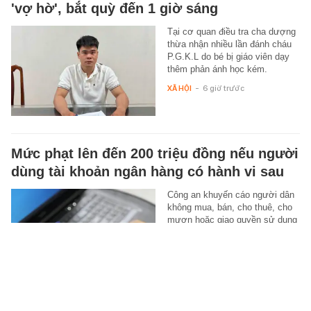
'vợ hờ', bắt quỳ đến 1 giờ sáng
Tại cơ quan điều tra cha dượng
thừa nhận nhiều lần đánh cháu
P.G.K.L do bé bị giáo viên dạy
thêm phản ánh học kém.
XÃ HỘI
-
6 giờ trước
Mức phạt lên đến 200 triệu đồng nếu người
dùng tài khoản ngân hàng có hành vi sau
Công an khuyến cáo người dân
không mua, bán, cho thuê, cho
mượn hoặc giao quyền sử dụng
tài khoản ngân hàng dưới bất
kỳ…
XÃ HỘI
-
6 giờ trước