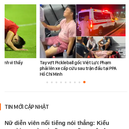
Đình vì thấy
Tay vợt Pickleball gốc Việt Lực Phạm
phải lên xe cấp cứu sau trận đấu tại PPA
Hồ Chí Minh
TIN MỚI CẬP NHẬT
Nữ diễn viên nổi tiếng nói thẳng: Kiểu