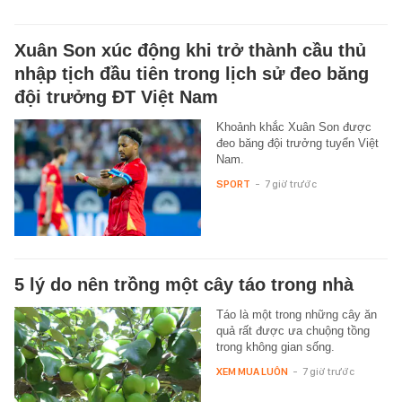
Xuân Son xúc động khi trở thành cầu thủ
nhập tịch đầu tiên trong lịch sử đeo băng
đội trưởng ĐT Việt Nam
Khoảnh khắc Xuân Son được
đeo băng đội trưởng tuyển Việt
Nam.
SPORT
-
7 giờ trước
5 lý do nên trồng một cây táo trong nhà
Táo là một trong những cây ăn
quả rất được ưa chuộng tồng
trong không gian sống.
XEM MUA LUÔN
-
7 giờ trước