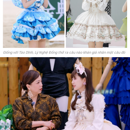
Giống với Tào Dĩnh, Lý Nghệ Đồng thở ra câu nào khán giả nhăn mặt câu đó