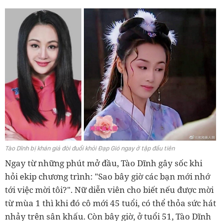
Tào Dĩnh bị khán giả đòi đuổi khỏi Đạp Gió ngay ở tập đầu tiên
Ngay từ những phút mở đầu, Tào Dĩnh gây sốc khi
hỏi ekip chương trình: "Sao bây giờ các bạn mới nhớ
tới việc mời tôi?". Nữ diễn viên cho biết nếu được mời
từ mùa 1 thì khi đó cô mới 45 tuổi, có thể thỏa sức hát
nhảy trên sân khấu. Còn bây giờ, ở tuổi 51, Tào Dĩnh