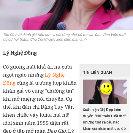
Tào Dĩnh bị đánh giá tiêu cực vì nói rằng nhờ cô bỏ vai, Cao Viên Viên mới
có cơ hội thành Chu Chỉ Nhược kinh điển màn ảnh
Lý Nghệ Đồng
Có gương mặt khả ái, nụ cười
TIN LIÊN QUAN
ngọt ngào nhưng
Lý Nghệ
Đồng
cũng là trường hợp khiến
khán giả vô cùng "chướng tai"
khi mở miệng nói chuyện. Cụ
thể, khi đàn chị Đặng Tụy Văn
Xuất hiện Chị Đẹp kém
khen chiếc váy lolita mà nữ
duyên: "Nữ thần tuổi thơ"
idol sinh năm 1995 diện rất
nhưng thở ra câu nào
khán giả nhăn mặt câu đó
đẹp ở tập mở màn
Đạp Gió
, Lý