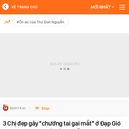
MỚI NHẤT
VỀ TRANG CHỦ
MỚI NHẤT
#Ồn ào của Thư Đan Nguyễn
Xem thêm
Star
3 Chị đẹp gây "chướng tai gai mắt" ở Đạp Gió