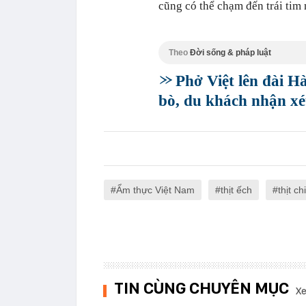
cũng có thể chạm đến trái tim
Theo
Đời sống & pháp luật
Phở Việt lên đài 
bò, du khách nhận x
Ẩm thực Việt Nam
thịt ếch
thịt ch
TIN CÙNG CHUYÊN MỤC
Xe