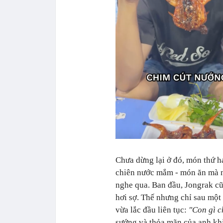
Chưa dừng lại ở đó, món thứ h
chiên nước mắm - món ăn mà n
nghe qua. Ban đầu, Jongrak cũ
hơi sợ. Thế nhưng chỉ sau một 
vừa lắc đầu liên tục:
"Con gì c
sướng và thỏa mãn của anh kh