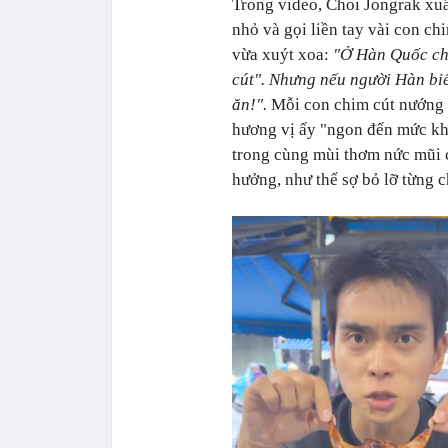
Trong video, Choi Jongrak xuất
nhỏ và gọi liền tay vài con ch
vừa xuýt xoa:
"Ở Hàn Quốc chỉ
cút". Nhưng nếu người Hàn biế
ăn!".
Mỗi con chim cút nướng 
hương vị ấy "ngon đến mức kh
trong cùng mùi thơm nức mũi 
hưởng, như thể sợ bỏ lỡ từng c