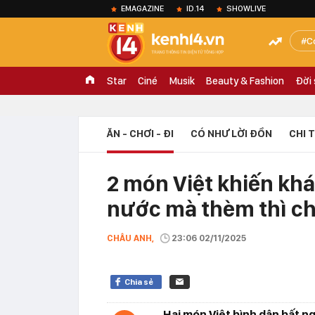
EMAGAZINE
ID.14
SHOWLIVE
C
Star
Ciné
Musik
Beauty & Fashion
Đời
ĂN - CHƠI - ĐI
CÓ NHƯ LỜI ĐỒN
CHI 
2 món Việt khiến kh
nước mà thèm thì chỉ
CHÂU ANH,
23:06 02/11/2025
Chia sẻ
Hai món Việt bình dân bất 