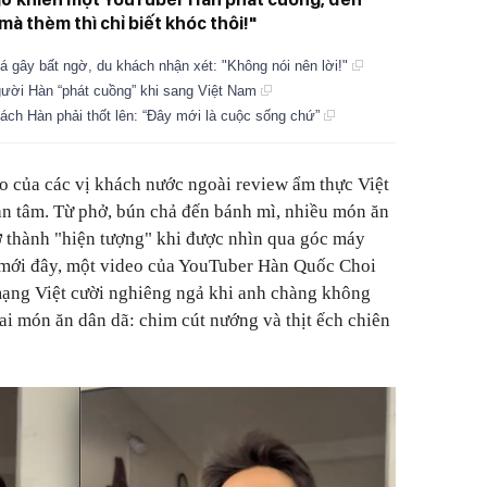
mà thèm thì chỉ biết khóc thôi!"
á gây bất ngờ, du khách nhận xét: "Không nói nên lời!"
gười Hàn “phát cuồng” khi sang Việt Nam
ách Hàn phải thốt lên: “Đây mới là cuộc sống chứ”
o của các vị khách nước ngoài review ẩm thực Việt
 tâm. Từ phở, bún chả đến bánh mì, nhiều món ăn
ở thành "hiện tượng" khi được nhìn qua góc máy
 mới đây, một video của YouTuber Hàn Quốc Choi
ạng Việt cười nghiêng ngả khi anh chàng không
ai món ăn dân dã: chim cút nướng và thịt ếch chiên