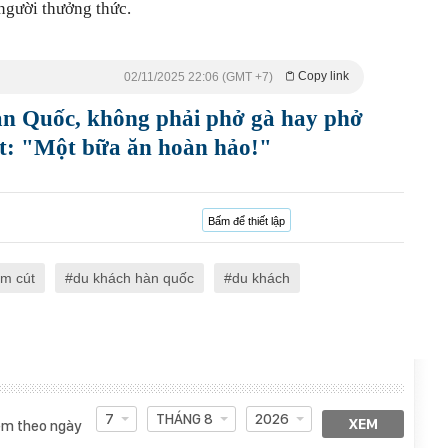
 người thưởng thức.
Copy link
02/11/2025 22:06 (GMT +7)
Hàn Quốc, không phải phở gà hay phở
ét: "Một bữa ăn hoàn hảo!"
Bấm để thiết lập
im cút
du khách hàn quốc
du khách
7
THÁNG 8
2026
XEM
m theo ngày