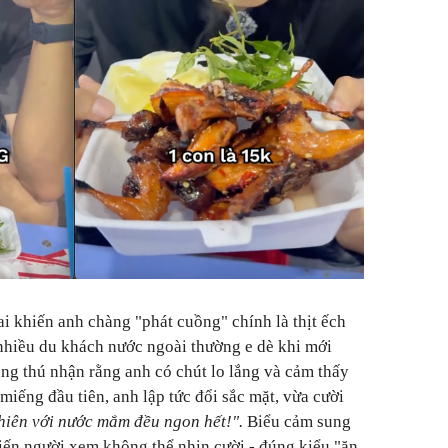
ai khiến anh chàng "phát cuồng" chính là thịt ếch
hiều du khách nước ngoài thường e dè khi mới
ng thú nhận rằng anh có chút lo lắng và cảm thấy
miếng đầu tiên, anh lập tức đổi sắc mặt, vừa cười
hiên với nước mắm đều ngon hết!".
Biểu cảm sung
iến người xem không thể nhịn cười - đúng kiểu "ăn