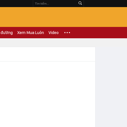
 đường
Xem Mua Luôn
Video