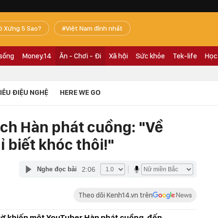
ó Xứng 5 Sao?
Việt Nam đỉnh nhất
 sống
Money.14
Ăn - Chơi - Đi
Xã hội
Sức khỏe
Tek-life
Học
TIÊU ĐIỆU NGHỆ
HERE WE GO
ách Hàn phát cuồng: "Về
 biết khóc thôi!"
2:06
Nghe đọc bài
Theo dõi Kenh14.vn trên
ngờ khiến một YouTuber Hàn phát cuồng, đến