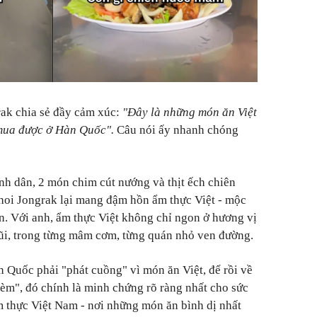
rak chia sẻ đầy cảm xúc:
"Đây là những món ăn Việt
mua được ở Hàn Quốc".
Câu nói ấy nhanh chóng
h dân, 2 món chim cút nướng và thịt ếch chiên
oi Jongrak lại mang đậm hồn ẩm thực Việt - mộc
. Với anh, ẩm thực Việt không chỉ ngon ở hương vị
gũi, trong từng mâm cơm, từng quán nhỏ ven đường.
n Quốc phải "phát cuồng" vì món ăn Việt, để rồi về
èm", đó chính là minh chứng rõ ràng nhất cho sức
 thực Việt Nam - nơi những món ăn bình dị nhất