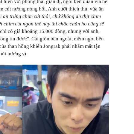
 hiện với phong thái giản dị, ngồi bên quán vỉa hè
im cút nướng nóng hổi. Anh cười thích thú, vừa ăn
 ăn trứng chim cút thôi, chứ không ăn thịt chim
t chim cút ngon thế này thì chắc chắn họ cũng sẽ
chỉ có giá khoảng 15.000 đồng, nhưng với anh,
ông tin được". Cái giòn bên ngoài, mềm ngọt bên
của than hồng khiến Jongrak phải nhắm mắt tận
hút hương vị.