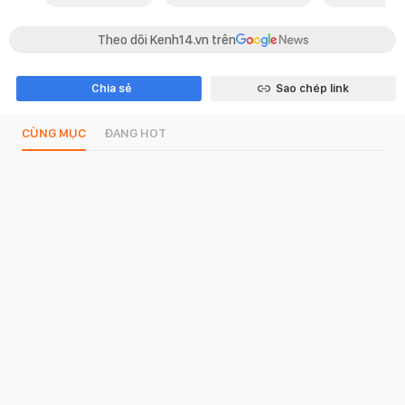
Theo dõi Kenh14.vn trên
Chia sẻ
Sao chép link
CÙNG MỤC
ĐANG HOT