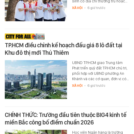
sinh có địa chỉ thường trú hoặc…
XÃ HỘI
-
6 giờ trước
TP.HCM điều chỉnh kế hoạch đấu giá 8 lô đất tại
Khu đô thị mới Thủ Thiêm
UBND TP.HCM giao Trung tâm
Phát triển quỹ đất TP.HCM chủ trì,
phối hợp với UBND phường An
Khánh và các cơ quan, đơn vị có…
XÃ HỘI
-
6 giờ trước
CHÍNH THỨC: Trường đầu tiên thuộc BIG4 kinh tế
miền Bắc công bố điểm chuẩn 2026
Học viện Ngân hàng là trường