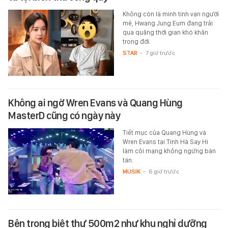
Không còn là minh tinh vạn người
mê, Hwang Jung Eum đang trải
qua quãng thời gian khó khăn
trong đời.
STAR
-
7 giờ trước
Không ai ngờ Wren Evans và Quang Hùng
MasterD cũng có ngày này
Tiết mục của Quang Hùng và
Wren Evans tại Tinh Hà Say Hi
làm cõi mạng không ngừng bàn
tán.
MUSIK
-
6 giờ trước
Bên trong biệt thự 500m2 như khu nghỉ dưỡng