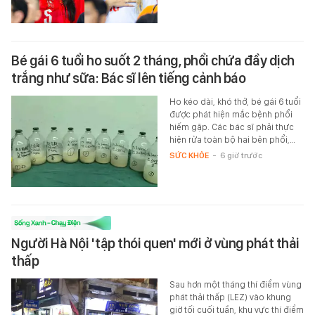
Bé gái 6 tuổi ho suốt 2 tháng, phổi chứa đầy dịch
trắng như sữa: Bác sĩ lên tiếng cảnh báo
Ho kéo dài, khó thở, bé gái 6 tuổi
được phát hiện mắc bệnh phổi
hiếm gặp. Các bác sĩ phải thực
hiện rửa toàn bộ hai bên phổi,…
SỨC KHỎE
-
6 giờ trước
Người Hà Nội 'tập thói quen' mới ở vùng phát thải
thấp
Sau hơn một tháng thí điểm vùng
phát thải thấp (LEZ) vào khung
giờ tối cuối tuần, khu vực thí điểm