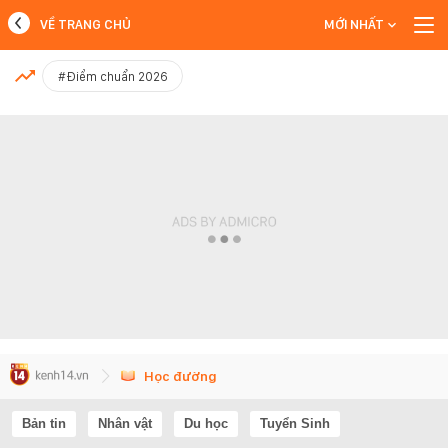
VỀ TRANG CHỦ
MỚI NHẤT
MỚI NHẤT
#Điểm chuẩn 2026
Xem thêm
Học đường
Bản tin
Nhân vật
Du học
Tuyển Sinh