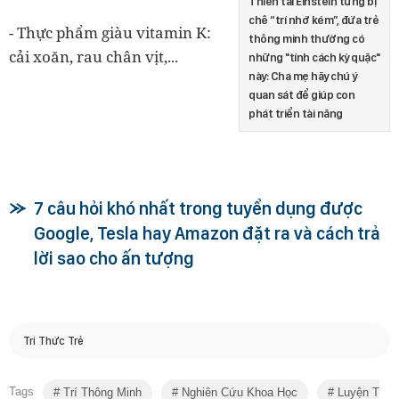
Thiên tài Einstein từng bị
chê “trí nhớ kém”, đứa trẻ
- Thực phẩm giàu vitamin K:
thông minh thường có
cải xoăn, rau chân vịt,...
những "tính cách kỳ quặc"
này: Cha mẹ hãy chú ý
quan sát để giúp con
phát triển tài năng
7 câu hỏi khó nhất trong tuyển dụng được
Google, Tesla hay Amazon đặt ra và cách trả
lời sao cho ấn tượng
Tri Thức Trẻ
Tags
Trí Thông Minh
Nghiên Cứu Khoa Học
Luyện Tập 