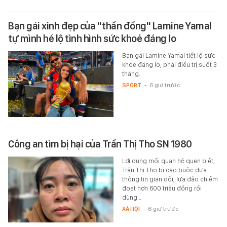
Bạn gái xinh đẹp của "thần đồng" Lamine Yamal
tự mình hé lộ tình hình sức khoẻ đáng lo
Bạn gái Lamine Yamal tiết lộ sức
khỏe đáng lo, phải điều trị suốt 3
tháng.
SPORT
-
6 giờ trước
Công an tìm bị hại của Trần Thị Tho SN 1980
Lợi dụng mối quan hệ quen biết,
Trần Thị Tho bị cáo buộc đưa
thông tin gian dối, lừa đảo chiếm
đoạt hơn 600 triệu đồng rồi
dùng…
XÃ HỘI
-
6 giờ trước