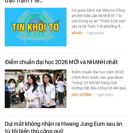
đạo Trạm Y tế...
Cơ quan Cảnh sát điều tra Công
an tỉnh Đắk Lắk đã khởi tố 7 bị
can trong vụ án “Tham ô tài sản”
xảy ra tại Trạm Y tế phường 8,…
XÃ HỘI
-
7 giờ trước
Điểm chuẩn đại học 2026 MỚI và NHANH nhất
Điểm chuẩn đại học năm 2026
chính thức bước vào giai đoạn
"nóng" từ 9/8 khi hàng loạt
trường bắt đầu công bố kết quả…
HỌC ĐƯỜNG
-
7 giờ trước
Dụi mắt không nhận ra Hwang Jung Eum sau án
tù tội biển thủ công quỹ