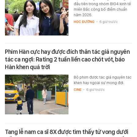
đầu tiên trong nhóm BIG4 kinh tế
miền Bắc công bố điểm chuẩn
năm 2026.
HỌC ĐƯỜNG
-
6 giờ trước
Phim Hàn cực hay được đích thân tác giả nguyên
tác ca ngợi: Rating 2 tuần liền cao chót vót, báo
Hàn khen quá trời
Bộ phim được tác giả nguyên tác
khen hay ngoài sự mong đợi.
CINE
-
6 giờ trước
Tang lễ nam ca sĩ 8X được tìm thấy tử vong dưới