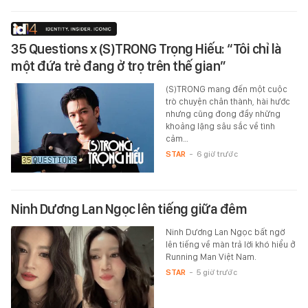
35 Questions x (S)TRONG Trọng Hiếu: “Tôi chỉ là
một đứa trẻ đang ở trọ trên thế gian”
(S)TRONG mang đến một cuộc
trò chuyện chân thành, hài hước
nhưng cũng đong đầy những
khoảng lặng sâu sắc về tình
cảm…
STAR
-
6 giờ trước
Ninh Dương Lan Ngọc lên tiếng giữa đêm
Ninh Dương Lan Ngọc bất ngờ
lên tiếng về màn trả lời khó hiểu ở
Running Man Việt Nam.
STAR
-
5 giờ trước