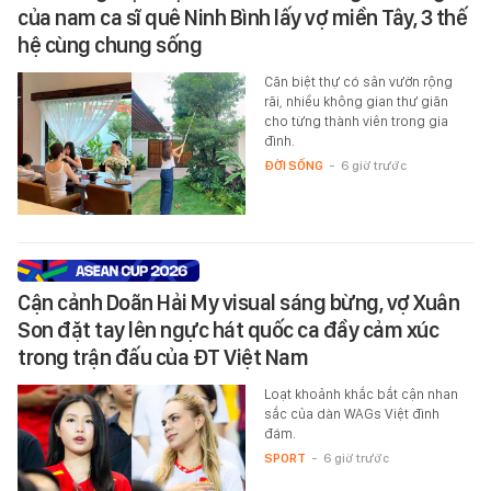
của nam ca sĩ quê Ninh Bình lấy vợ miền Tây, 3 thế
hệ cùng chung sống
Căn biệt thự có sân vườn rộng
rãi, nhiều không gian thư giãn
cho từng thành viên trong gia
đình.
ĐỜI SỐNG
-
6 giờ trước
Cận cảnh Doãn Hải My visual sáng bừng, vợ Xuân
Son đặt tay lên ngực hát quốc ca đầy cảm xúc
trong trận đấu của ĐT Việt Nam
Loạt khoảnh khắc bắt cận nhan
sắc của dàn WAGs Việt đình
đám.
SPORT
-
6 giờ trước