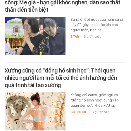
sống: Mẹ già - bạn gái khóc nghẹn, dàn sao thất
thần đến tiễn biệt
Sự ra đi đột ngột của nam ca sĩ
này đã gây ra cú sốc lớn cho
người thân, bạn bè.
STAR
-
6 giờ trước
Xương cũng có “đồng hồ sinh học”: Thói quen
nhiều người làm mỗi tối có thể ảnh hưởng đến
quá trình tái tạo xương
Không chỉ canxi, giấc ngủ và
“đồng hồ sinh học” cũng liên
quan đến sức khỏe xương.
SỨC KHỎE
-
6 giờ trước