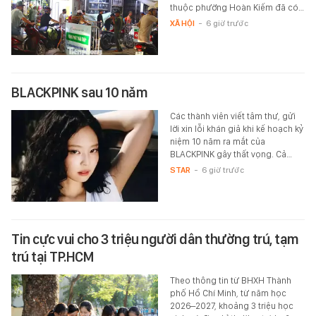
thuộc phường Hoàn Kiếm đã có…
XÃ HỘI
-
6 giờ trước
BLACKPINK sau 10 năm
Các thành viên viết tâm thư, gửi
lời xin lỗi khán giả khi kế hoạch kỷ
niệm 10 năm ra mắt của
BLACKPINK gây thất vọng. Cả…
STAR
-
6 giờ trước
Tin cực vui cho 3 triệu người dân thường trú, tạm
trú tại TP.HCM
Theo thông tin từ BHXH Thành
phố Hồ Chí Minh, từ năm học
2026–2027, khoảng 3 triệu học