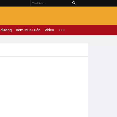
 đường
Xem Mua Luôn
Video