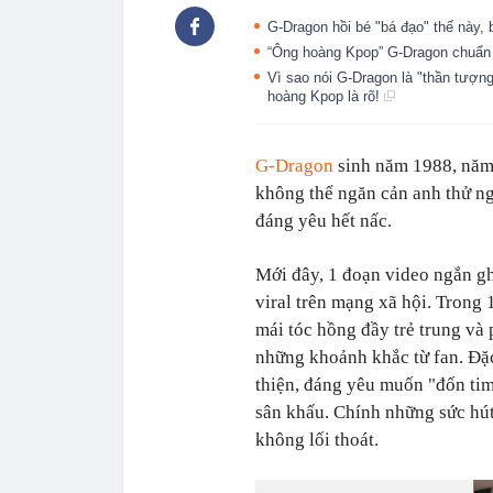
G-Dragon hồi bé "bá đạo" thế này,
“Ông hoàng Kpop” G-Dragon chuẩn
Vì sao nói G-Dragon là "thần tượng
hoàng Kpop là rõ!
G-Dragon
sinh năm 1988, năm 
không thể ngăn cản anh thử ng
đáng yêu hết nấc.
Mới đây, 1 đoạn video ngắn g
viral trên mạng xã hội. Trong
mái tóc hồng đầy trẻ trung và 
những khoảnh khắc từ fan. Đặ
thiện, đáng yêu muốn "đốn tim
sân khấu. Chính những sức hút
không lối thoát.