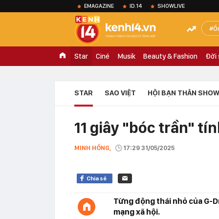
EMAGAZINE
ID.14
SHOWLIVE
Ồ
Star
Ciné
Musik
Beauty & Fashion
Đời
STAR
SAO VIỆT
HỘI BẠN THÂN SHOW
11 giây "bóc trần" t
MINH HỒNG,
17:29 31/05/2025
Chia sẻ
Từng động thái nhỏ của G-D
mạng xã hội.