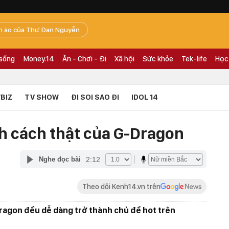
n ào của Thư Đan Nguyễn
 sống
Money.14
Ăn - Chơi - Đi
Xã hội
Sức khỏe
Tek-life
Học
BIZ
TV SHOW
ĐI SOI SAO ĐI
IDOL 14
ính cách thật của G-Dragon
2:12
Nghe đọc bài
Theo dõi Kenh14.vn trên
ragon đều dễ dàng trở thành chủ đề hot trên