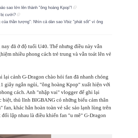
 bảo sao lớn lên thành "ông hoàng Kpop"!
 bị cưới?
 của thần tượng": Nhìn cả dàn sao Vbiz "phát sốt" vì ông
nay đã ở độ tuổi U40. Thế nhưng điều này vẫn
hiệm nhiều phong cách trẻ trung và vẫn toát lên vẻ
hi lại cảnh G-Dragon chào hỏi fan đã nhanh chóng
 11 giây ngắn ngủi, "ông hoàng Kpop" xuất hiện với
phong cách. Anh "nhập vai" vlogger để ghi lại
c biệt, thủ lĩnh BIGBANG có những biểu cảm thân
" fan, khác hẳn hoàn toàn vẻ sắc sảo lạnh lùng trên
 đối lập nhau là điều khiến fan "u mê" G-Dragon