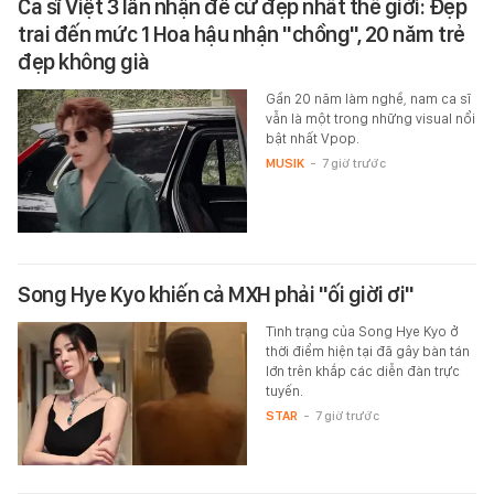
Ca sĩ Việt 3 lần nhận đề cử đẹp nhất thế giới: Đẹp
trai đến mức 1 Hoa hậu nhận "chồng", 20 năm trẻ
đẹp không già
Gần 20 năm làm nghề, nam ca sĩ
vẫn là một trong những visual nổi
bật nhất Vpop.
MUSIK
-
7 giờ trước
Song Hye Kyo khiến cả MXH phải "ối giời ơi"
Tình trạng của Song Hye Kyo ở
thời điểm hiện tại đã gây bàn tán
lớn trên khắp các diễn đàn trực
tuyến.
STAR
-
7 giờ trước