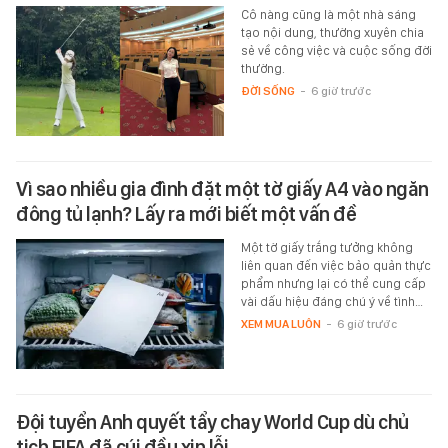
Cô nàng cũng là một nhà sáng
tạo nội dung, thường xuyên chia
sẻ về công việc và cuộc sống đời
thường.
ĐỜI SỐNG
-
6 giờ trước
Vì sao nhiều gia đình đặt một tờ giấy A4 vào ngăn
đông tủ lạnh? Lấy ra mới biết một vấn đề
Một tờ giấy trắng tưởng không
liên quan đến việc bảo quản thực
phẩm nhưng lại có thể cung cấp
vài dấu hiệu đáng chú ý về tình…
XEM MUA LUÔN
-
6 giờ trước
Đội tuyển Anh quyết tẩy chay World Cup dù chủ
tịch FIFA đã cúi đầu xin lỗi