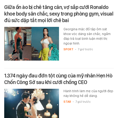
Giữa ồn ào bị chê tăng cân, vợ sắp cưới Ronaldo
khoe body săn chắc, sexy trong phòng gym, visual
đủ sức dập tắt mọi lời chê bai
Georgina mặc đồ tập ôm sát
khoe vóc dáng săn chắc, ngầm
đáp trả loạt bình luận miệt thị
ngoại hình.
SPORT
-
7 giờ trước
1.374 ngày đau đớn tột cùng của mỹ nhân Hẹn Hò
Chốn Công Sở sau khi cưới chồng CEO
Hành trình làm mẹ của người đẹp
này không hề dễ dàng.
STAR
-
7 giờ trước