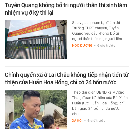
Tuyên Quang không bố trí người thân thí sinh làm
nhiệm vụ ở kỳ thi lại
Sau vụ sai phạm tại điểm thi
Trường THPT chuyên, Tuyên
Quang yêu cầu không bố trí
người thân thí sinh, người liên…
HỌC ĐƯỜNG
-
6 giờ trước
Chính quyền xã ở Lai Châu không tiếp nhận tiền từ
thiện của Huấn Hoa Hồng, chỉ có 24 bồn nước
Theo đại diện UBND xã Mường
Than, đoàn từ thiện của Bùi Xuân
Huấn (tức Huấn Hoa Hồng) chỉ
bàn giao 24 bồn chứa nước
cho…
XÃ HỘI
-
6 giờ trước