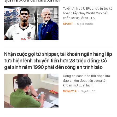
Tuyển Anh và UEFA chưa từ bỏ kế
hoạch tẩy chay World Cup bất
chấp lời xin lỗi từ FIFA.
SPORT
-
6 giờ trước
Nhận cuộc gọi từ shipper, tài khoản ngân hàng lập
tức hiện lệnh chuyển tiền hơn 28 triệu đồng: Cô
gái sinh năm 1990 phải đến công an trình báo
Công an cảnh báo thủ đoạn lừa
đảo chiếm đoạt tiền trong tài
khoản mới xuất hiện.
MONEY.14
-
6 giờ trước