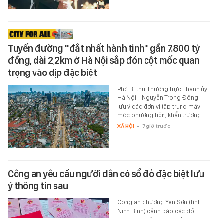
Tuyến đường "đắt nhất hành tinh" gần 7.800 tỷ
đồng, dài 2,2km ở Hà Nội sắp đón cột mốc quan
trọng vào dịp đặc biệt
Phó Bí thư Thường trực Thành ủy
Hà Nội - Nguyễn Trọng Đông -
lưu ý các đơn vị tập trung máy
móc phương tiện, khẩn trương…
XÃ HỘI
-
7 giờ trước
Công an yêu cầu người dân có sổ đỏ đặc biệt lưu
ý thông tin sau
Công an phường Yên Sơn (tỉnh
Ninh Bình) cảnh báo các đối