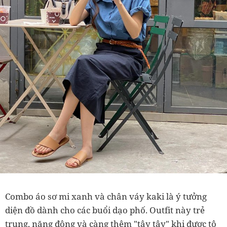
Combo áo sơ mi xanh và chân váy kaki là ý tưởng
diện đồ dành cho các buổi dạo phố. Outfit này trẻ
trung, năng động và càng thêm "tây tây" khi được tô