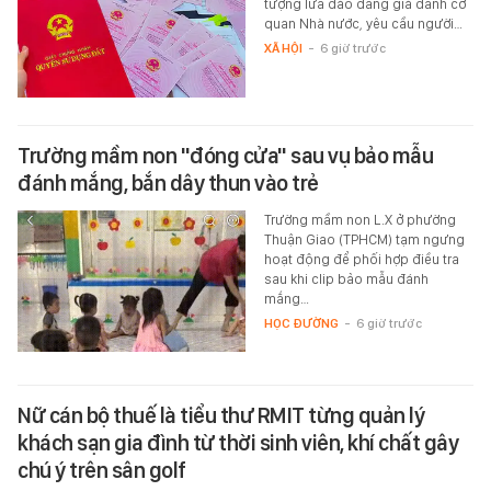
tượng lừa đảo đang giả danh cơ
quan Nhà nước, yêu cầu người…
XÃ HỘI
-
6 giờ trước
Trường mầm non "đóng cửa" sau vụ bảo mẫu
đánh mắng, bắn dây thun vào trẻ
Trường mầm non L.X ở phường
Thuận Giao (TPHCM) tạm ngưng
hoạt động để phối hợp điều tra
sau khi clip bảo mẫu đánh
mắng…
HỌC ĐƯỜNG
-
6 giờ trước
Nữ cán bộ thuế là tiểu thư RMIT từng quản lý
khách sạn gia đình từ thời sinh viên, khí chất gây
chú ý trên sân golf