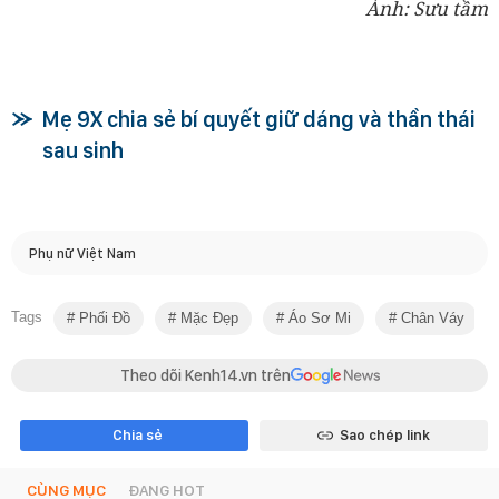
Ảnh: Sưu tầm
Mẹ 9X chia sẻ bí quyết giữ dáng và thần thái
sau sinh
Phụ nữ Việt Nam
Tags
Phối Đồ
Mặc Đẹp
Áo Sơ Mi
Chân Váy
Theo dõi Kenh14.vn trên
Chia sẻ
Sao chép link
CÙNG MỤC
ĐANG HOT