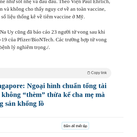
ne như sốt nhẹ và đau đầu. Theo Viện Paul Ehrlich,
ến và không cho thấy nguy cơ về an toàn vaccine,
 số liệu thống kê về tiêm vaccine ở Mỹ.
Na Uy cũng đã báo cáo 23 người tử vong sau khi
-19 của Pfizer/BioNTech. Các trường hợp tử vong
bệnh lý nghiêm trọng./.
Copy link
ngapore: Ngoại hình chuẩn tổng tài
, không “thèm” thừa kế cha mẹ mà
g sản khổng lồ
Bấm để thiết lập