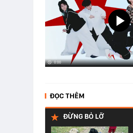
0:00
ĐỌC THÊM
ĐỪNG BỎ LỠ