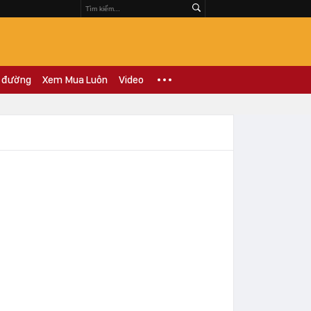
 đường
Xem Mua Luôn
Video