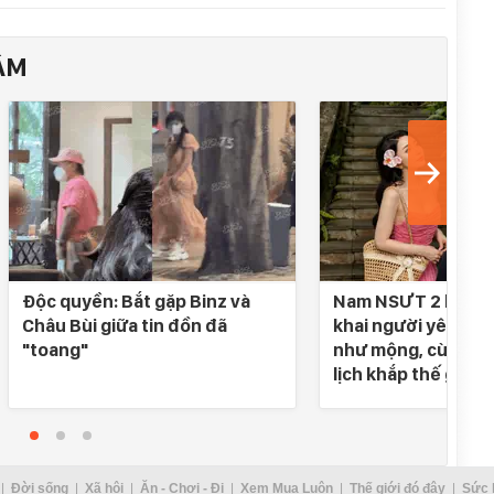
ÂM
Độc quyền: Bắt gặp Binz và
Nam NSƯT 2 lần đò
Châu Bùi giữa tin đồn đã
khai người yêu SN 
"toang"
như mộng, cùng nh
lịch khắp thế gian
Đời sống
Xã hội
Ăn - Chơi - Đi
Xem Mua Luôn
Thế giới đó đây
Sức 