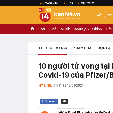
EMAGAZINE
ID.14
SHOWLIVE
m
Star
Ciné
Musik
Beauty & Fashion
Đời
THẾ GIỚI ĐÓ ĐÂY
KHÁM PHÁ
ĐỘC LẠ
10 người tử vong tại
Covid-19 của Pfizer
MỸ LINH,
11:32 15/01/2021
Chia sẻ
Viện Paul Ehrlich của Đức đa