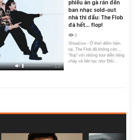
phiếu ăn gà rán đến
ban nhạc sold-out
nhà thi đấu: The Flob
đã hết… flop!
0
ShowLive · Ở thời điểm hiện
tại, The Flob đã không còn…
“flop” với những tour diễn riêng
cháy vé liên tục như ĐẠI…