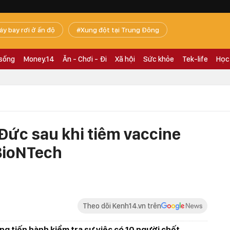
áy bay rơi ở ấn độ
Xung đột tại Trung Đông
 sống
Money.14
Ăn - Chơi - Đi
Xã hội
Sức khỏe
Tek-life
Học
 Đức sau khi tiêm vaccine
/BioNTech
Theo dõi Kenh14.vn trên
ng tiến hành kiểm tra sự việc có 10 người chết