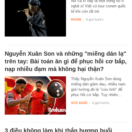
Nữ ca sĩ này là một trong số ít
nghệ sĩ Việt có tour conert quốc
tế khi còn rất trẻ.
MUSIK
-
5 giờ trước
Nguyễn Xuân Son và những "miếng dán lạ"
trên tay: Bài toán ăn gì để phục hồi cơ bắp,
nạp nhiều đạm mà không hại thận?
Thấy Nguyễn Xuân Son dùng
miếng dán giảm đau, nhiều nam
giới tưởng đó là "cứu tinh" để
phục hồi cơ bắp. Tuy nhiên,…
SỨC KHỎE
-
5 giờ trước
3 điều không làm khi thắp hương buổi