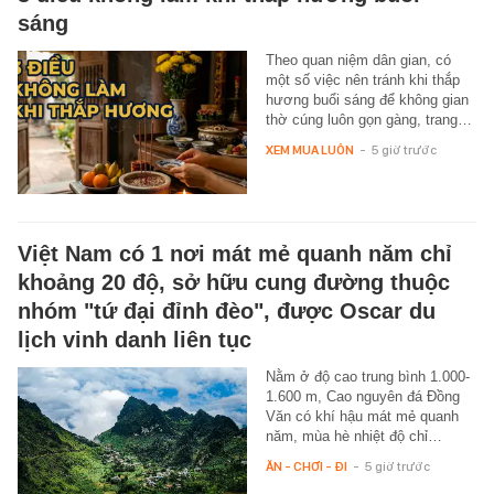
sáng
Theo quan niệm dân gian, có
một số việc nên tránh khi thắp
hương buổi sáng để không gian
thờ cúng luôn gọn gàng, trang…
XEM MUA LUÔN
-
5 giờ trước
Việt Nam có 1 nơi mát mẻ quanh năm chỉ
khoảng 20 độ, sở hữu cung đường thuộc
nhóm "tứ đại đỉnh đèo", được Oscar du
lịch vinh danh liên tục
Nằm ở độ cao trung bình 1.000-
1.600 m, Cao nguyên đá Đồng
Văn có khí hậu mát mẻ quanh
năm, mùa hè nhiệt độ chỉ…
ĂN - CHƠI - ĐI
-
5 giờ trước