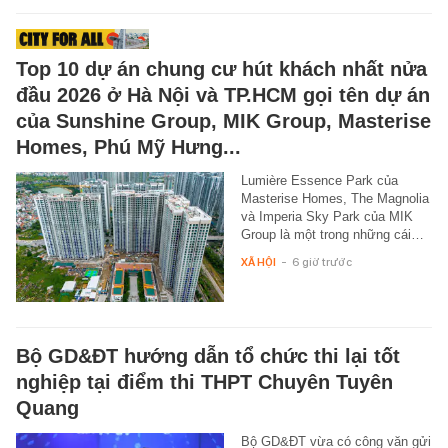
Top 10 dự án chung cư hút khách nhất nửa
đầu 2026 ở Hà Nội và TP.HCM gọi tên dự án
của Sunshine Group, MIK Group, Masterise
Homes, Phú Mỹ Hưng...
Lumière Essence Park của
Masterise Homes, The Magnolia
và Imperia Sky Park của MIK
Group là một trong những cái…
XÃ HỘI
-
6 giờ trước
Bộ GD&ĐT hướng dẫn tổ chức thi lại tốt
nghiệp tại điểm thi THPT Chuyên Tuyên
Quang
Bộ GD&ĐT vừa có công văn gửi