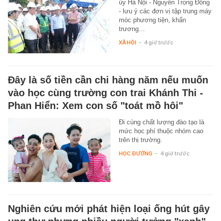
ủy Hà Nội - Nguyễn Trọng Đông
- lưu ý các đơn vị tập trung máy
móc phương tiện, khẩn
trương…
XÃ HỘI
-
4 giờ trước
Đây là số tiền cần chi hàng năm nếu muốn
vào học cùng trường con trai Khánh Thi -
Phan Hiển: Xem con số "toát mồ hôi"
Đi cùng chất lượng đào tạo là
mức học phí thuộc nhóm cao
trên thị trường.
HỌC ĐƯỜNG
-
4 giờ trước
Nghiên cứu mới phát hiện loại ống hút gây