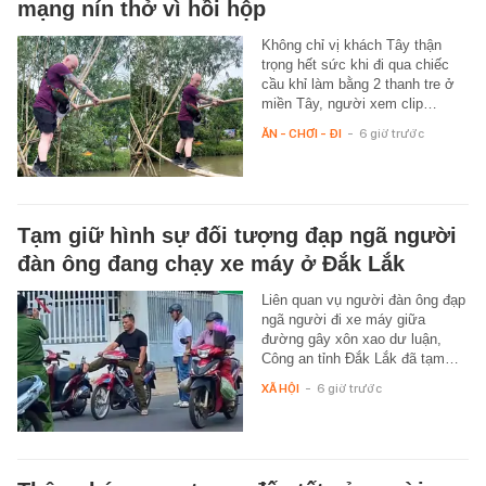
mạng nín thở vì hồi hộp
Không chỉ vị khách Tây thận
trọng hết sức khi đi qua chiếc
cầu khỉ làm bằng 2 thanh tre ở
miền Tây, người xem clip…
ĂN - CHƠI - ĐI
-
6 giờ trước
Tạm giữ hình sự đối tượng đạp ngã người
đàn ông đang chạy xe máy ở Đắk Lắk
Liên quan vụ người đàn ông đạp
ngã người đi xe máy giữa
đường gây xôn xao dư luận,
Công an tỉnh Đắk Lắk đã tạm…
XÃ HỘI
-
6 giờ trước