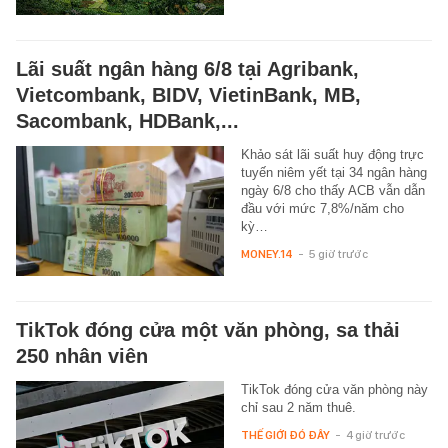
Lãi suất ngân hàng 6/8 tại Agribank,
Vietcombank, BIDV, VietinBank, MB,
Sacombank, HDBank,...
Khảo sát lãi suất huy động trực
tuyến niêm yết tại 34 ngân hàng
ngày 6/8 cho thấy ACB vẫn dẫn
đầu với mức 7,8%/năm cho
kỳ…
MONEY.14
-
5 giờ trước
TikTok đóng cửa một văn phòng, sa thải
250 nhân viên
TikTok đóng cửa văn phòng này
chỉ sau 2 năm thuê.
THẾ GIỚI ĐÓ ĐÂY
-
4 giờ trước