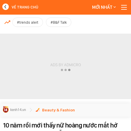
MỚI NHẤT
VỀ TRANG CHỦ
MỚI NHẤT
#trends alert
#B&F Talk
Xem thêm
Beauty & Fashion
10 năm rồi mới thấy nữ hoàng nước mắt hở