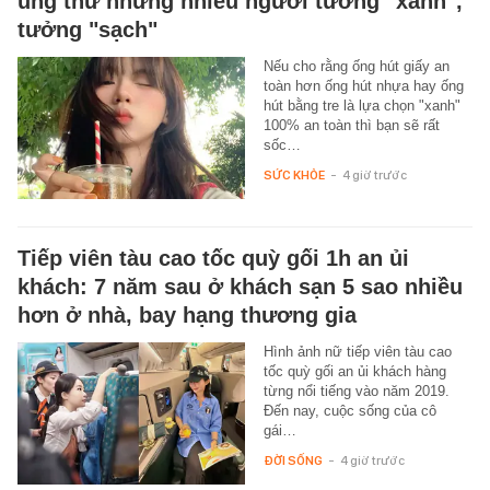
ung thư nhưng nhiều người tưởng "xanh",
tưởng "sạch"
Nếu cho rằng ống hút giấy an
toàn hơn ống hút nhựa hay ống
hút bằng tre là lựa chọn "xanh"
100% an toàn thì bạn sẽ rất
sốc…
SỨC KHỎE
-
4 giờ trước
Tiếp viên tàu cao tốc quỳ gối 1h an ủi
khách: 7 năm sau ở khách sạn 5 sao nhiều
hơn ở nhà, bay hạng thương gia
Hình ảnh nữ tiếp viên tàu cao
tốc quỳ gối an ủi khách hàng
từng nổi tiếng vào năm 2019.
Đến nay, cuộc sống của cô
gái…
ĐỜI SỐNG
-
4 giờ trước