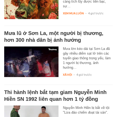
càng tích lũy được tiền bạc,
sự…
XEM MUA LUÔN
-
4 giờ trước
Mưa lũ ở Sơn La, một người bị thương,
hơn 300 nhà dân bị ảnh hưởng
Mưa lớn kéo dài tại Sơn La đã
gây nhiều điểm sạt lở trên các
tuyến giao thông trọng yếu, làm
1 người bị thương, ảnh
hưởng…
XÃ HỘI
-
4 giờ trước
Thi hành lệnh bắt tạm giam Nguyễn Minh
Hiền SN 1992 liên quan hơn 1 tỷ đồng
Nguyễn Minh Hiền bị bắt về tội
"Lừa đảo chiếm đoạt tài sản".