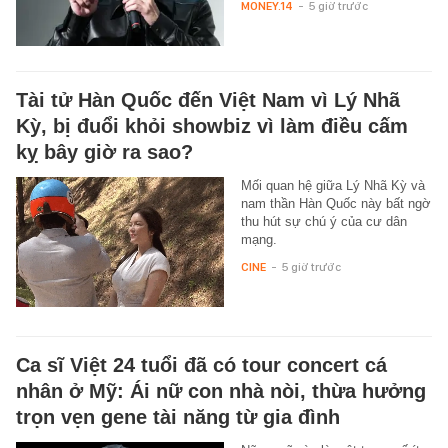
MONEY.14
-
5 giờ trước
Tài tử Hàn Quốc đến Việt Nam vì Lý Nhã
Kỳ, bị đuổi khỏi showbiz vì làm điều cấm
kỵ bây giờ ra sao?
Mối quan hệ giữa Lý Nhã Kỳ và
nam thần Hàn Quốc này bất ngờ
thu hút sự chú ý của cư dân
mạng.
CINE
-
5 giờ trước
Ca sĩ Việt 24 tuổi đã có tour concert cá
nhân ở Mỹ: Ái nữ con nhà nòi, thừa hưởng
trọn vẹn gene tài năng từ gia đình