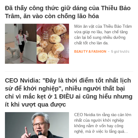
Đã thấy công thức giữ dáng của Thiều Bảo
Trâm, ăn vào còn chống lão hóa
Món ăn vặt của Thiều Bảo Trâm
vừa giúp no lâu, hạn chế tăng
cân lại bổ sung nhiều dưỡng
chất tốt cho làn da.
BEAUTY & FASHION
-
5 giờ trước
CEO Nvidia: "Đây là thời điểm tốt nhất lịch
sử để khởi nghiệp", nhiều người thất bại
chỉ vì mắc kẹt ở 1 ĐIỀU ai cũng hiểu nhưng
ít khi vượt qua được
CEO Nvidia tin rằng rào cản lớn
nhất của người khởi nghiệp
không nằm ở vốn hay công
nghệ, mà ở việc lo lắng quá…