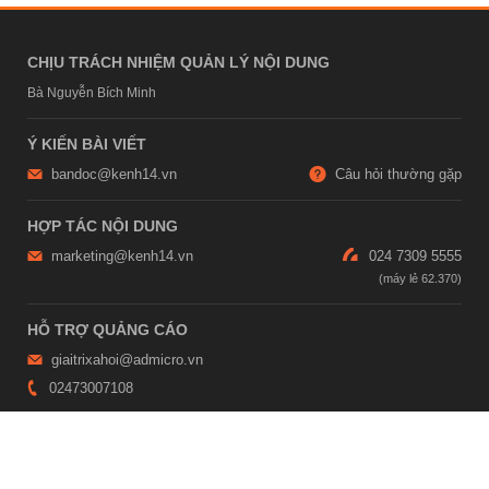
CHỊU TRÁCH NHIỆM QUẢN LÝ NỘI DUNG
Bà Nguyễn Bích Minh
Ý KIẾN BÀI VIẾT
bandoc@kenh14.vn
Câu hỏi thường gặp
HỢP TÁC NỘI DUNG
marketing@kenh14.vn
024 7309 5555
HỖ TRỢ QUẢNG CÁO
giaitrixahoi@admicro.vn
02473007108
TRỤ SỞ HÀ NỘI
Tầng 21, Tòa nhà Center Building, Hapulico Complex, Số 01, phố
Nguyễn Huy Tưởng, phường Thanh Xuân, thành phố Hà Nội