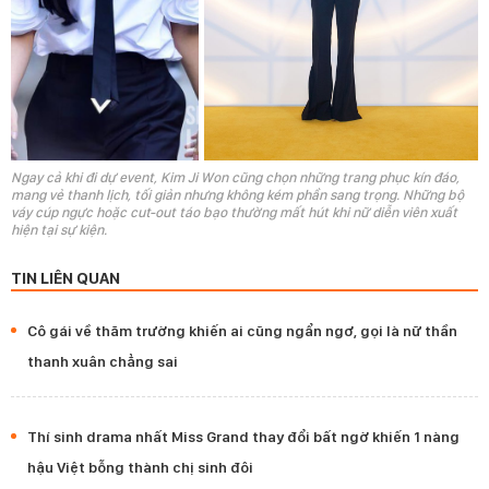
Ngay cả khi đi dự event, Kim Ji Won cũng chọn những trang phục kín đáo,
mang vẻ thanh lịch, tối giản nhưng không kém phần sang trọng. Những bộ
váy cúp ngực hoặc cut-out táo bạo thường mất hút khi nữ diễn viên xuất
hiện tại sự kiện.
TIN LIÊN QUAN
Cô gái về thăm trường khiến ai cũng ngẩn ngơ, gọi là nữ thần
thanh xuân chẳng sai
Thí sinh drama nhất Miss Grand thay đổi bất ngờ khiến 1 nàng
hậu Việt bỗng thành chị sinh đôi