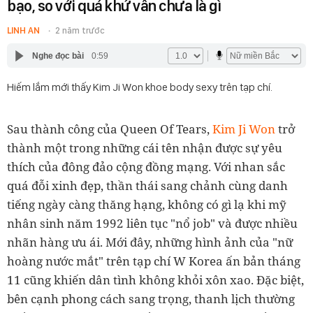
bạo, so với quá khứ vẫn chưa là gì
LINH AN
2 năm trước
Nghe đọc bài
0:59
Hiếm lắm mới thấy Kim Ji Won khoe body sexy trên tạp chí.
Sau thành công của Queen Of Tears,
Kim Ji Won
trở
thành một trong những cái tên nhận được sự yêu
thích của đông đảo cộng đồng mạng. Với nhan sắc
quá đỗi xinh đẹp, thần thái sang chảnh cùng danh
tiếng ngày càng thăng hạng, không có gì lạ khi mỹ
nhân sinh năm 1992 liên tục "nổ job" và được nhiều
nhãn hàng ưu ái. Mới đây, những hình ảnh của "nữ
hoàng nước mắt" trên tạp chí W Korea ấn bản tháng
11 cũng khiến dân tình không khỏi xôn xao. Đặc biệt,
bên cạnh phong cách sang trọng, thanh lịch thường