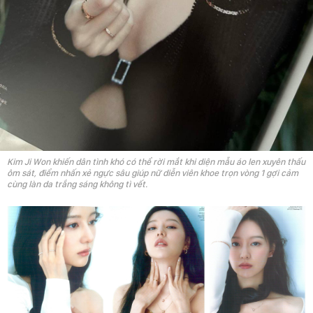
Kim Ji Won khiến dân tình khó có thể rời mắt khi diện mẫu áo len xuyên thấu
ôm sát, điểm nhấn xẻ ngực sâu giúp nữ diễn viên khoe trọn vòng 1 gợi cảm
cùng làn da trắng sáng không tì vết.