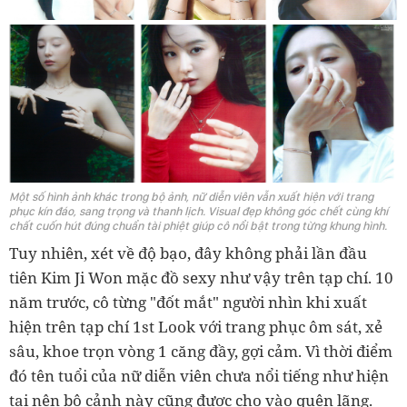
Một số hình ảnh khác trong bộ ảnh, nữ diễn viên vẫn xuất hiện với trang
phục kín đáo, sang trọng và thanh lịch. Visual đẹp không góc chết cùng khí
chất cuốn hút đúng chuẩn tài phiệt giúp cô nổi bật trong từng khung hình.
Tuy nhiên, xét về độ bạo, đây không phải lần đầu
tiên Kim Ji Won mặc đồ sexy như vậy trên tạp chí. 10
năm trước, cô từng "đốt mắt" người nhìn khi xuất
hiện trên tạp chí 1st Look với trang phục ôm sát, xẻ
sâu, khoe trọn vòng 1 căng đầy, gợi cảm. Vì thời điểm
đó tên tuổi của nữ diễn viên chưa nổi tiếng như hiện
tại nên bộ cảnh này cũng được cho vào quên lãng.