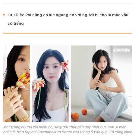
Lưu Diệc Phi cũng có lúc ngang cơ với người bị cho là mặc xấu
có tiếng
Một trong những lần hiếm hoi sexy đôi chút gần đây nhất của Kim Ji Won
chắc là trên tạp chí Cosmopolitan Korea vào tháng 5 vừa qua. Cô cũng khoe