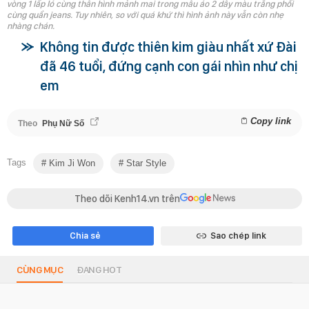
vòng 1 lấp ló cùng thân hình mảnh mai trong mẫu áo 2 dây màu trắng phối
cùng quần jeans. Tuy nhiên, so với quá khứ thì hình ảnh này vẫn còn nhẹ
nhàng chán.
Không tin được thiên kim giàu nhất xứ Đài
đã 46 tuổi, đứng cạnh con gái nhìn như chị
em
Copy link
Theo
Phụ Nữ Số
Tags
Kim Ji Won
Star Style
Theo dõi Kenh14.vn trên
Chia sẻ
Sao chép link
CÙNG MỤC
ĐANG HOT