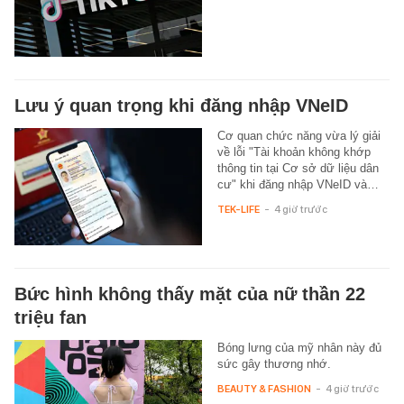
Lưu ý quan trọng khi đăng nhập VNeID
Cơ quan chức năng vừa lý giải
về lỗi "Tài khoản không khớp
thông tin tại Cơ sở dữ liệu dân
cư" khi đăng nhập VNeID và…
TEK-LIFE
-
4 giờ trước
Bức hình không thấy mặt của nữ thần 22
triệu fan
Bóng lưng của mỹ nhân này đủ
sức gây thương nhớ.
BEAUTY & FASHION
-
4 giờ trước