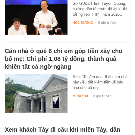
Sở GD&ĐT tỉnh Tuyên Quang,
hướng dẫn tổ chức thi lại kì thi
tốt nghiệp THPT năm 2026…
HỌC ĐƯỜNG
-
6 giờ trước
Căn nhà ở quê 6 chị em góp tiền xây cho
bố mẹ: Chi phí 1,08 tỷ đồng, thành quả
khiến tất cả ngỡ ngàng
Suốt 10 năm qua, 6 chị em nhà
này đều tiết kiệm tiền để xây
nhà cho bố mẹ.
MONEY.14
-
6 giờ trước
Xem khách Tây đi cầu khỉ miền Tây, dân