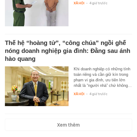
XÃ HỘI
-
4 giờ trước
Thế hệ “hoàng tử”, “công chúa” ngồi ghế
nóng doanh nghiệp gia đình: Đằng sau ánh
hào quang
Khi doanh nghiệp có những tính
toán riêng và cần giữ kín trong
phạm vi gia đình, ưu tiên lớn
nhất là “người nhà” chứ không…
XÃ HỘI
-
4 giờ trước
Xem thêm