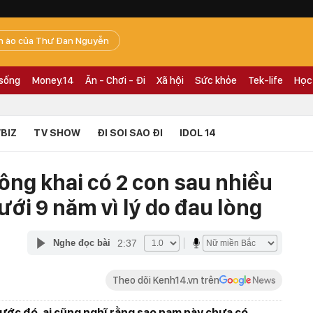
n ào của Thư Đan Nguyễn
 sống
Money.14
Ăn - Chơi - Đi
Xã hội
Sức khỏe
Tek-life
Học
BIZ
TV SHOW
ĐI SOI SAO ĐI
IDOL 14
công khai có 2 con sau nhiều
ưới 9 năm vì lý do đau lòng
2:37
Nghe đọc bài
Theo dõi Kenh14.vn trên
trước đó, ai cũng nghĩ rằng sao nam này chưa có