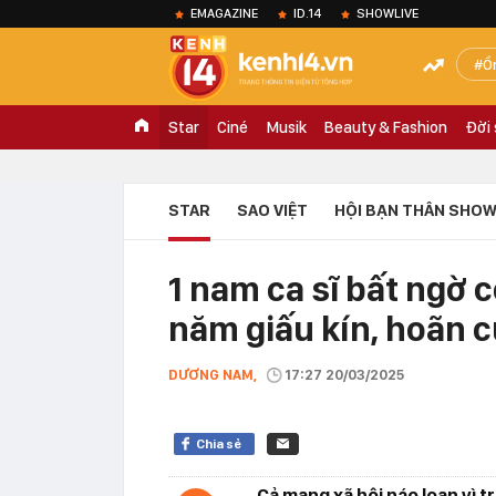
EMAGAZINE
ID.14
SHOWLIVE
Ồ
Star
Ciné
Musik
Beauty & Fashion
Đời
STAR
SAO VIỆT
HỘI BẠN THÂN SHOW
1 nam ca sĩ bất ngờ 
năm giấu kín, hoãn c
DƯƠNG NAM,
17:27 20/03/2025
Chia sẻ
Cả mạng xã hội náo loạn vì 