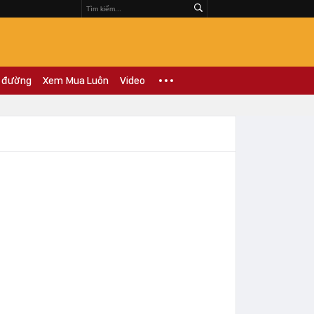
 đường
Xem Mua Luôn
Video