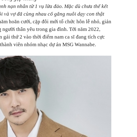
hành nạn nhân từ 1 vụ lừa đảo. Mặc dù chưa thể kết
ôi và vợ đã cùng nhau cố gắng nuôi dạy con thật
 năm hoãn cưới, cặp đôi mới tổ chức hôn lễ nhỏ, giản
g người thân yêu trong gia đình. Tới năm 2022,
gái thứ 2 vào thời điểm nam ca sĩ đang tích cực
h thành viên nhóm nhạc dự án MSG Wannabe.