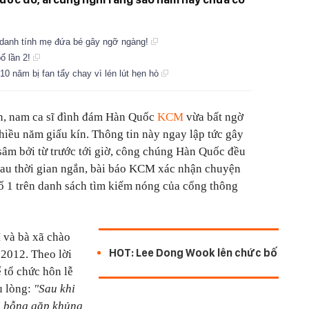
 danh tính mẹ đứa bé gây ngỡ ngàng!
ố lần 2!
0 năm bị fan tẩy chay vì lén lút hẹn hò
in, nam ca sĩ đình đám Hàn Quốc
KCM
vừa bất ngờ
nhiều năm giấu kín. Thông tin này ngay lập tức gây
âm bởi từ trước tới giờ, công chúng Hàn Quốc đều
au thời gian ngắn, bài báo KCM xác nhận chuyện
 số 1 trên danh sách tìm kiếm nóng của cổng thông
 và bà xã chào
HOT: Lee Dong Wook lên chức bố
2012. Theo lời
 tổ chức hôn lễ
u lòng:
"Sau khi
ôi bỗng gặp khủng