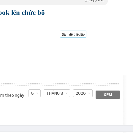
Copy link
ok lên chức bố
Bấm để thiết lập
8
THÁNG 8
2026
XEM
m theo ngày