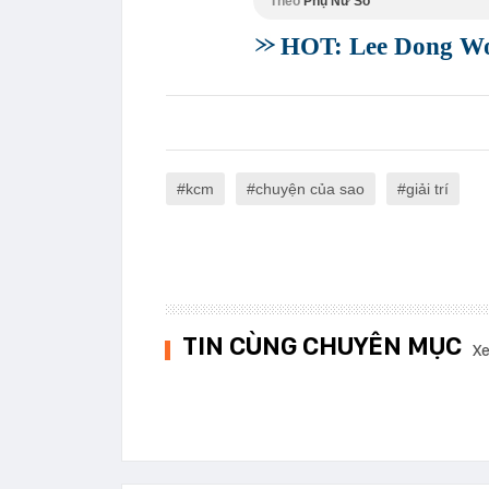
Theo
Phụ Nữ Số
HOT: Lee Dong Wo
kcm
chuyện của sao
giải trí
TIN CÙNG CHUYÊN MỤC
Xe