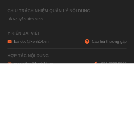
CHỊU TRÁCH NHIỆM QUẢN LÝ NỘI DUNG
Bà Nguyễn Bích Minh
Ý KIẾN BÀI VIẾT
bandoc@kenh14.vn
Câu hỏi thường gặp
HỢP TÁC NỘI DUNG
marketing@kenh14.vn
024 7309 5555
HỖ TRỢ QUẢNG CÁO
giaitrixahoi@admicro.vn
02473007108
TRỤ SỞ HÀ NỘI
Tầng 21, Tòa nhà Center Building, Hapulico Complex, Số 01, phố
Nguyễn Huy Tưởng, phường Thanh Xuân, thành phố Hà Nội