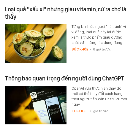
Loại quả "xấu xí" nhưng giàu vitamin, cứ ra chợ là
thấy
Từng bị nhiều người "né tránh" vì
vị đắng, loại quả này lại được
xem là thực phẩm giàu dưỡng
chất với những tác dụng đáng…
SỨC KHỎE
-
6 giờ trước
Thông báo quan trọng đến người dùng ChatGPT
OpenAI vừa thực hiện thay đổi
mới có thể thay đổi cách hàng
triệu người tiếp cận ChatGPT mỗi
ngày.
TEK-LIFE
-
6 giờ trước