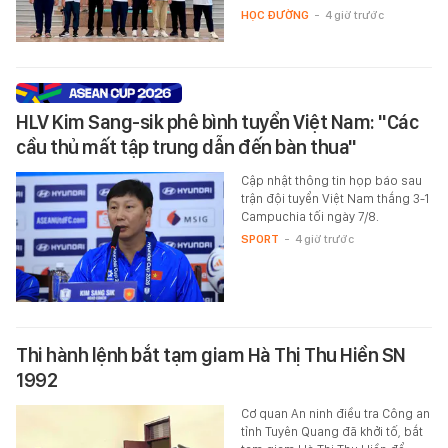
HỌC ĐƯỜNG
-
4 giờ trước
HLV Kim Sang-sik phê bình tuyển Việt Nam: "Các
cầu thủ mất tập trung dẫn đến bàn thua"
Cập nhật thông tin họp báo sau
trận đội tuyển Việt Nam thắng 3-1
Campuchia tối ngày 7/8.
SPORT
-
4 giờ trước
Thi hành lệnh bắt tạm giam Hà Thị Thu Hiền SN
1992
Cơ quan An ninh điều tra Công an
tỉnh Tuyên Quang đã khởi tố, bắt