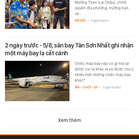
Mường Than (Lai Châu), chính
quyền địa phương, trưởng bản
và…
XÃ HỘI
-
3 giờ trước
2 ngày trước - 5/8, sân bay Tân Sơn Nhất ghi nhận
một máy bay lạ cất cánh
Chiếc máy bay này có gì mà lại
được coi là khác lạ và được chú ý
nhiều hơn những chiếc máy bay
khác?
ĂN - CHƠI - ĐI
-
3 giờ trước
Xem thêm