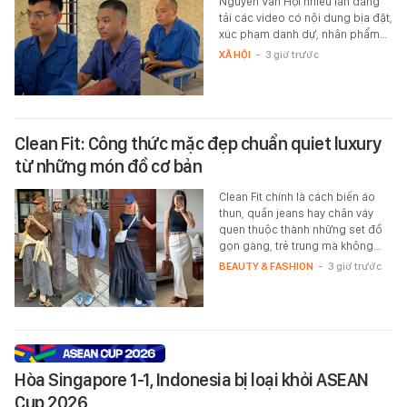
Nguyễn Văn Hợi nhiều lần đăng
tải các video có nội dung bịa đặt,
xúc phạm danh dự, nhân phẩm…
XÃ HỘI
-
3 giờ trước
Clean Fit: Công thức mặc đẹp chuẩn quiet luxury
từ những món đồ cơ bản
Clean Fit chính là cách biến áo
thun, quần jeans hay chân váy
quen thuộc thành những set đồ
gọn gàng, trẻ trung mà không…
BEAUTY & FASHION
-
3 giờ trước
Hòa Singapore 1-1, Indonesia bị loại khỏi ASEAN
Cup 2026