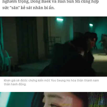
nghiêm trọng, Dong Baek và Han Sun Mi cũng hợp
sức "săn" kẻ sát nhân bí ẩn.
Khán giả sẽ được chứng kiến một Yoo Seung Ho hóa thân thành nam
thần hành động.