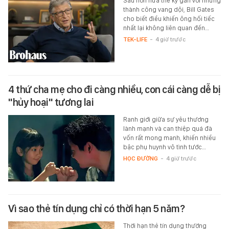
Sau hơn nửa thế kỷ gắn với những
thành công vang dội, Bill Gates
cho biết điều khiến ông hối tiếc
nhất lại không liên quan đến…
TEK-LIFE
-
4 giờ trước
4 thứ cha mẹ cho đi càng nhiều, con cái càng dễ bị
"hủy hoại" tương lai
Ranh giới giữa sự yêu thương
lành mạnh và can thiệp quá đà
vốn rất mong manh, khiến nhiều
bậc phụ huynh vô tình tước…
HỌC ĐƯỜNG
-
4 giờ trước
Vì sao thẻ tín dụng chỉ có thời hạn 5 năm?
Thời hạn thẻ tín dụng thường