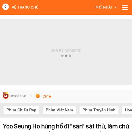
VỀ TRANG CHỦ
MỚI NHẤT
MỚI NHẤT
Xem thêm
Cine
Phim Chiếu Rạp
Phim Việt Nam
Phim Truyền Hình
Hoa
Yoo Seung Ho hùng hổ đi "săn" sát thủ, làm chú