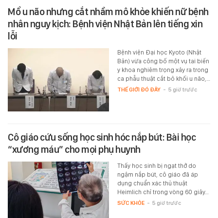
Mổ u não nhưng cắt nhầm mô khỏe khiến nữ bệnh
nhân nguy kịch: Bệnh viện Nhật Bản lên tiếng xin
lỗi
Bệnh viện Đại học Kyoto (Nhật
Bản) vừa công bố một vụ tai biến
y khoa nghiêm trọng xảy ra trong
ca phẫu thuật cắt bỏ khối u não,…
THẾ GIỚI ĐÓ ĐÂY
-
5 giờ trước
Cô giáo cứu sống học sinh hóc nắp bút: Bài học
“xương máu” cho mọi phụ huynh
Thấy học sinh bị ngạt thở do
ngậm nắp bút, cô giáo đã áp
dụng chuẩn xác thủ thuật
Heimlich chỉ trong vòng 60 giây…
SỨC KHỎE
-
5 giờ trước