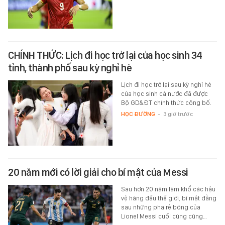
CHÍNH THỨC: Lịch đi học trở lại của học sinh 34
tỉnh, thành phố sau kỳ nghỉ hè
Lịch đi học trở lại sau kỳ nghỉ hè
của học sinh cả nước đã được
Bộ GD&ĐT chính thức công bố.
HỌC ĐƯỜNG
-
3 giờ trước
20 năm mới có lời giải cho bí mật của Messi
Sau hơn 20 năm làm khổ các hậu
vệ hàng đầu thế giới, bí mật đằng
sau những pha rê bóng của
Lionel Messi cuối cùng cũng…