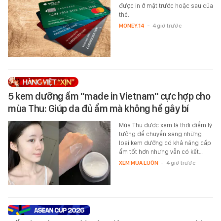
được in ở mặt trước hoặc sau của
thẻ.
MONEY.14
-
4 giờ trước
5 kem dưỡng ẩm "made in Vietnam" cực hợp cho
mùa Thu: Giúp da đủ ẩm mà không hề gây bí
Mùa Thu được xem là thời điểm lý
tưởng để chuyển sang những
loại kem dưỡng có khả năng cấp
ẩm tốt hơn nhưng vẫn có kết…
XEM MUA LUÔN
-
4 giờ trước