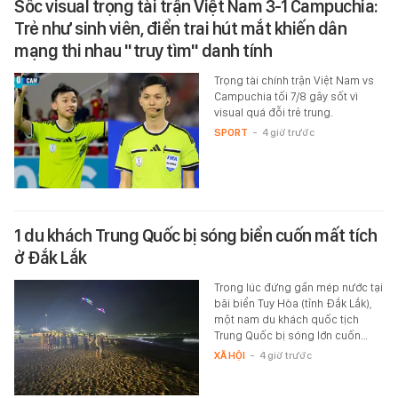
Sốc visual trọng tài trận Việt Nam 3-1 Campuchia:
Trẻ như sinh viên, điển trai hút mắt khiến dân
mạng thi nhau "truy tìm" danh tính
Trọng tài chính trận Việt Nam vs
Campuchia tối 7/8 gây sốt vì
visual quá đỗi trẻ trung.
SPORT
-
4 giờ trước
1 du khách Trung Quốc bị sóng biển cuốn mất tích
ở Đắk Lắk
Trong lúc đứng gần mép nước tại
bãi biển Tuy Hòa (tỉnh Đắk Lắk),
một nam du khách quốc tịch
Trung Quốc bị sóng lớn cuốn…
XÃ HỘI
-
4 giờ trước