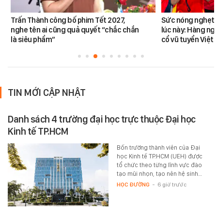
Trấn Thành công bố phim Tết 2027,
Sức nóng nghẹt t
nghe tên ai cũng quả quyết “chắc chắn
lúc này: Hàng ng
là siêu phẩm”
cổ vũ tuyển Việt
TIN MỚI CẬP NHẬT
Danh sách 4 trường đại học trực thuộc Đại học
Kinh tế TP.HCM
Bốn trường thành viên của Đại
học Kinh tế TP.HCM (UEH) được
tổ chức theo từng lĩnh vực đào
tạo mũi nhọn, tạo nên hệ sinh…
HỌC ĐƯỜNG
-
6 giờ trước