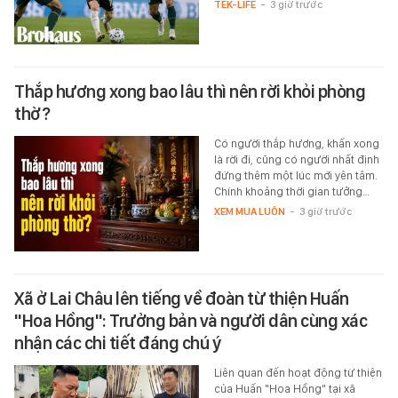
TEK-LIFE
-
3 giờ trước
Thắp hương xong bao lâu thì nên rời khỏi phòng
thờ?
Có người thắp hương, khấn xong
là rời đi, cũng có người nhất định
đứng thêm một lúc mới yên tâm.
Chính khoảng thời gian tưởng…
XEM MUA LUÔN
-
3 giờ trước
Xã ở Lai Châu lên tiếng về đoàn từ thiện Huấn
"Hoa Hồng": Trưởng bản và người dân cùng xác
nhận các chi tiết đáng chú ý
Liên quan đến hoạt động từ thiện
của Huấn "Hoa Hồng" tại xã