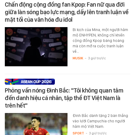
Chấn động cộng đồng fan Kpop: Fan nữ qua đời
giữa làn sóng bạo lực mạng, dấy lên tranh luận về
mặt tối của văn hóa đu idol
Bi kịch của Mina, một người hâm
mộ ENHYPEN, không chỉ khiến
cộng đồng Kpop bàng hoàng
mà còn mở ra cuộc tranh luận
về…
MUSIK
-
3 giờ trước
Phỏng vấn nóng Đình Bắc: "Tôi không quan tâm
đến danh hiệu cá nhân, tập thể ĐT Việt Nam là
trên hết"
Đình Bắc dành tặng 2 bàn thắng
vào lưới Campuchia cho người
hâm mộ Việt Nam.
SPORT
-
3 giờ trước