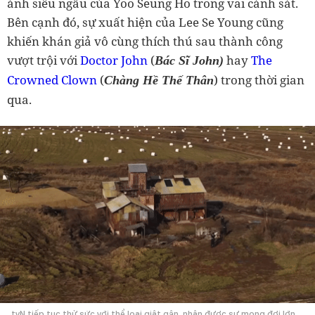
ảnh siêu ngầu của Yoo Seung Ho trong vai cảnh sát.
Bên cạnh đó, sự xuất hiện của Lee Se Young cũng
khiến khán giả vô cùng thích thú sau thành công
vượt trội với
Doctor John
(
hay
The
Bác Sĩ John)
Crowned Clown
(
) trong thời gian
Chàng Hề Thế Thân
qua.
tvN tiếp tục thử sức với thể loại giật gân, nhận được sự mong đợi lớn