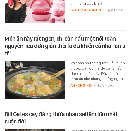
tính năng đặc biệt?
BEAUTY & FASHION
-
5 giờ trước
Món ăn này rất ngon, chỉ cần nấu một nồi toàn
nguyên liệu đơn giản thôi là đủ khiến cả nhà "ăn tì
tì"
Với toàn những nguyên liệu quen
thuộc, bạn có thể dễ dàng nấu
được món ăn này. Đây là một
món ăn nhẹ nhàng nhưng ngon…
ĂN - CHƠI - ĐI
-
4 giờ trước
Bill Gates cay đắng thừa nhận sai lầm lớn nhất
cuộc đời