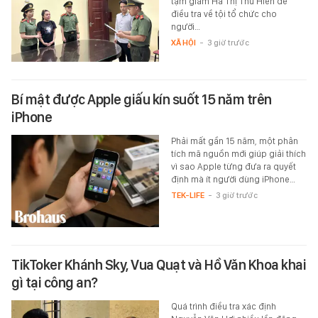
tạm giam Hà Thị Thu Hiền để
điều tra về tội tổ chức cho
người…
XÃ HỘI
-
3 giờ trước
Bí mật được Apple giấu kín suốt 15 năm trên
iPhone
Phải mất gần 15 năm, một phân
tích mã nguồn mới giúp giải thích
vì sao Apple từng đưa ra quyết
định mà ít người dùng iPhone…
TEK-LIFE
-
3 giờ trước
TikToker Khánh Sky, Vua Quạt và Hồ Văn Khoa khai
gì tại công an?
Quá trình điều tra xác định