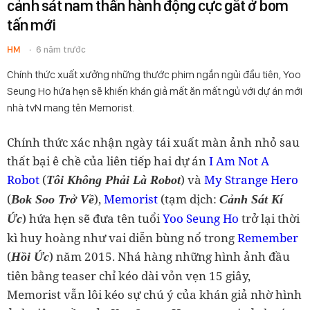
cảnh sát nam thần hành động cực gắt ở bom
tấn mới
HM
6 năm trước
Chính thức xuất xưởng những thước phim ngắn ngủi đầu tiên, Yoo
Seung Ho hứa hẹn sẽ khiến khán giả mất ăn mất ngủ với dự án mới
nhà tvN mang tên Memorist.
Chính thức xác nhận ngày tái xuất màn ảnh nhỏ sau
thất bại ê chề của liên tiếp hai dự án
I Am Not A
Robot
(
) và
My Strange Hero
Tôi Không Phải Là Robot
(
),
Memorist
(tạm dịch:
Bok Soo Trở Về
Cảnh Sát Kí
) hứa hẹn sẽ đưa tên tuổi
Yoo Seung Ho
trở lại thời
Ức
kì huy hoàng như vai diễn bùng nổ trong
Remember
(
) năm 2015. Nhá hàng những hình ảnh đầu
Hồi Ức
tiên bằng teaser chỉ kéo dài vỏn vẹn 15 giây,
Memorist vẫn lôi kéo sự chú ý của khán giả nhờ hình