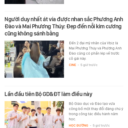
Người duy nhất át vía được nhan sắc Phương Anh
Đào và Mai Phương Thúy: Đẹp đến nỗi kim cương
cũng không sánh bằng
Đến 2 đại mỹ nhân của Vbiz là
Mai Phương Thúy và Phương Anh
Đào cũng có phần lép vế trước
cô gái này.
CINE
-
5 giờ trước
Lần đầu tiên Bộ GD&ĐT làm điều này
Bộ Giáo dục và Đào tạo vừa
công bố một thay đổi đáng chú ý
trong công tác điều hành năm
học.
HỌC ĐƯỜNG
-
5 giờ trước