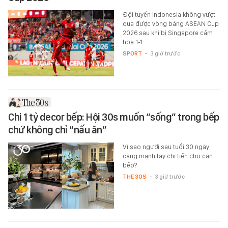
Đội tuyển Indonesia không vượt
qua được vòng bảng ASEAN Cup
2026 sau khi bị Singapore cầm
hòa 1-1.
SPORT
-
3 giờ trước
Chi 1 tỷ decor bếp: Hội 30s muốn “sống” trong bếp
chứ không chỉ “nấu ăn”
Vì sao người sau tuổi 30 ngày
càng mạnh tay chi tiền cho căn
bếp?
THE 30S
-
3 giờ trước