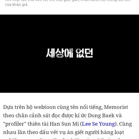
của khán giả.
Dựa trên bộ webtoon cùng tên nổi tiếng, Memorist
theo chân cảnh sát đọc được kí ức Dong Baek và
"profiler" thiên tài Han Sun Mi (
Lee Se Young
). Cùng
nhau lần theo dấu vết vụ án giết người hàng loạt