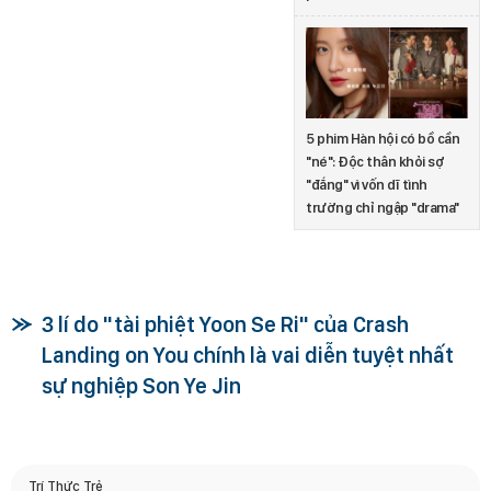
5 phim Hàn hội có bồ cần
"né": Độc thân khỏi sợ
"đắng" vì vốn dĩ tình
trường chỉ ngập "drama"
3 lí do "tài phiệt Yoon Se Ri" của Crash
Landing on You chính là vai diễn tuyệt nhất
sự nghiệp Son Ye Jin
Trí Thức Trẻ