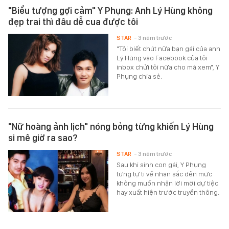
"Biểu tượng gợi cảm" Y Phụng: Anh Lý Hùng không
đẹp trai thì đâu dễ cua được tôi
STAR
- 3 năm trước
"Tôi biết chút nữa bạn gái của anh
Lý Hùng vào Facebook của tôi
inbox chửi tôi nữa cho mà xem", Y
Phụng chia sẻ.
"Nữ hoàng ảnh lịch" nóng bỏng từng khiến Lý Hùng
si mê giờ ra sao?
STAR
- 3 năm trước
Sau khi sinh con gái, Y Phụng
từng tự ti về nhan sắc đến mức
không muốn nhận lời mời dự tiệc
hay xuất hiện trước truyền thông.