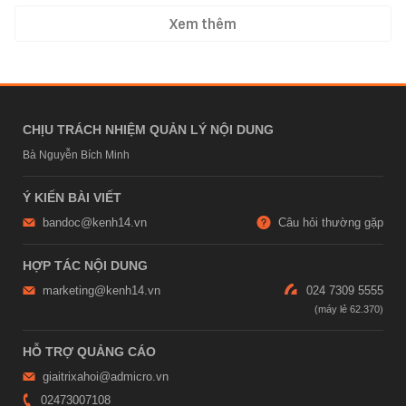
Xem thêm
CHỊU TRÁCH NHIỆM QUẢN LÝ NỘI DUNG
Bà Nguyễn Bích Minh
Ý KIẾN BÀI VIẾT
bandoc@kenh14.vn
Câu hỏi thường gặp
HỢP TÁC NỘI DUNG
marketing@kenh14.vn
024 7309 5555
HỖ TRỢ QUẢNG CÁO
giaitrixahoi@admicro.vn
02473007108