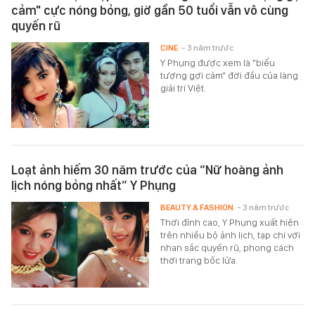
cảm" cực nóng bỏng, giờ gần 50 tuổi vẫn vô cùng
quyến rũ
CINE
- 3 năm trước
Y Phụng được xem là "biểu
tượng gợi cảm" đời đầu của làng
giải trí Việt.
Loạt ảnh hiếm 30 năm trước của “Nữ hoàng ảnh
lịch nóng bỏng nhất” Y Phụng
BEAUTY & FASHION
- 3 năm trước
Thời đỉnh cao, Y Phụng xuất hiện
trên nhiều bộ ảnh lịch, tạp chí với
nhan sắc quyến rũ, phong cách
thời trang bốc lửa.