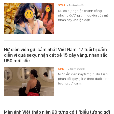
STAR
- 1 năm trước
Dù có sự nghiệp thành công
nhưng đường tình duyên của mỹ
nhân này khá lận đận.
Nữ diễn viên gợi cảm nhất Việt Nam: 17 tuổi bị cấm
diễn vì quá sexy, nhận cát xê 15 cây vàng, nhan sắc
U50 mới sốc
CINE
- 2 năm trước
Nữ diễn viên này từng bị dư luận
phản đối gay gắt vì theo đuổi hình
tượng gợi cảm.
Màn ảnh Việt thập niên 90 từng có 1 "biểu tượng gợi