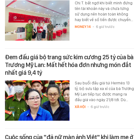
Chị T. bất ngờ khi biết mình đứng
tên tài khoản này và chưa từng
sử dụng nên hoàn toàn không
hay biết về số tiền được chuyển…
MONEY.14
-
6 giờ trước
Đem đấu giá bộ trang sức kim cương 25 tỷ của bà
Trương Mỹ Lan: Mất hết hóa đơn nhưng món đắt
nhất giá 9,4 tỷ
Sau buổi đấu giá túi Hermès 13
tỷ, bộ sưu tập xa xỉ của bà Trương
Mỹ Lan tiếp tục được mang ra
đấu giá vào ngày 21/8 tới. Dù…
XÃ HỘI
-
6 giờ trước
Cuộc sống của "đả nữ màn ảnh Việt" khi làm mẹ ở