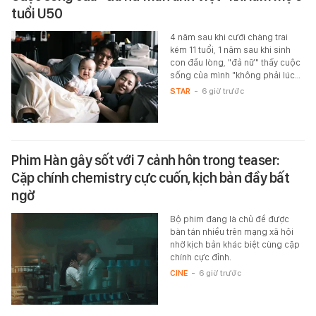
tuổi U50
4 năm sau khi cưới chàng trai
kém 11 tuổi, 1 năm sau khi sinh
con đầu lòng, "đả nữ" thấy cuộc
sống của mình "không phải lúc…
STAR
-
6 giờ trước
Phim Hàn gây sốt với 7 cảnh hôn trong teaser:
Cặp chính chemistry cực cuốn, kịch bản đầy bất
ngờ
Bộ phim đang là chủ đề được
bàn tán nhiều trên mạng xã hội
nhờ kịch bản khác biệt cùng cặp
chính cực đỉnh.
CINE
-
6 giờ trước