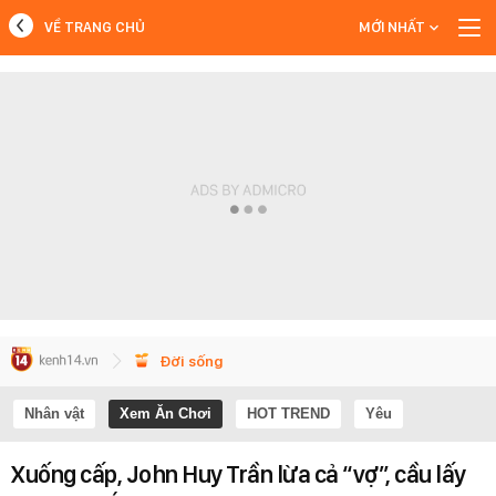
VỀ TRANG CHỦ
MỚI NHẤT
MỚI NHẤT
Xem thêm
Đời sống
Nhân vật
Xem Ăn Chơi
HOT TREND
Yêu
Xuống cấp, John Huy Trần lừa cả “vợ”, cầu lấy