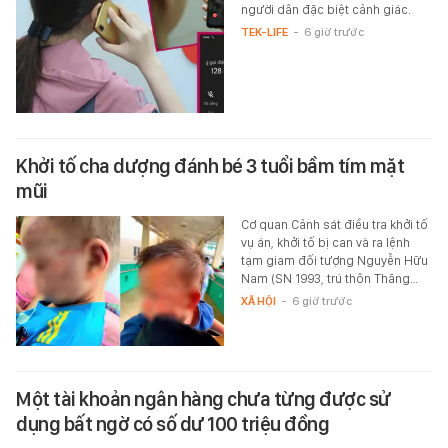
người dân đặc biệt cảnh giác.
TEK-LIFE
-
6 giờ trước
Khởi tố cha dượng đánh bé 3 tuổi bầm tím mặt
mũi
Cơ quan Cảnh sát điều tra khởi tố
vụ án, khởi tố bị can và ra lệnh
tạm giam đối tượng Nguyễn Hữu
Nam (SN 1993, trú thôn Thăng…
XÃ HỘI
-
6 giờ trước
Một tài khoản ngân hàng chưa từng được sử
dụng bất ngờ có số dư 100 triệu đồng