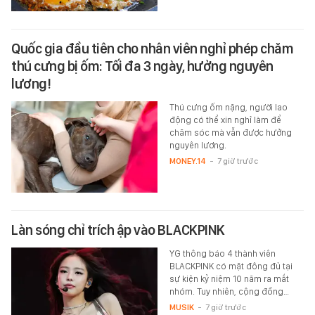
Quốc gia đầu tiên cho nhân viên nghỉ phép chăm
thú cưng bị ốm: Tối đa 3 ngày, hưởng nguyên
lương!
Thú cưng ốm nặng, người lao
động có thể xin nghỉ làm để
chăm sóc mà vẫn được hưởng
nguyên lương.
MONEY.14
-
7 giờ trước
Làn sóng chỉ trích ập vào BLACKPINK
YG thông báo 4 thành viên
BLACKPINK có mặt đông đủ tại
sự kiện kỷ niệm 10 năm ra mắt
nhóm. Tuy nhiên, cộng đồng…
MUSIK
-
7 giờ trước