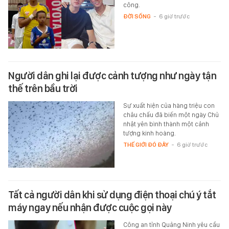
công.
ĐỜI SỐNG
-
6 giờ trước
Người dân ghi lại được cảnh tượng như ngày tận
thế trên bầu trời
Sự xuất hiện của hàng triệu con
châu chấu đã biến một ngày Chủ
nhật yên bình thành một cảnh
tượng kinh hoàng.
THẾ GIỚI ĐÓ ĐÂY
-
6 giờ trước
Tất cả người dân khi sử dụng điện thoại chú ý tắt
máy ngay nếu nhận được cuộc gọi này
Công an tỉnh Quảng Ninh yêu cầu