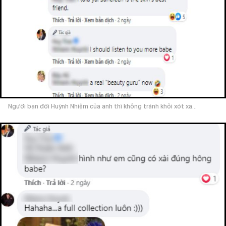
Người bạn đời Huỳnh Nhiệm của anh thì không tránh khỏi xót xa...