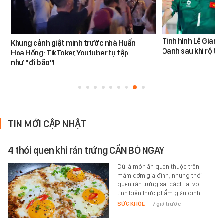
Tình hình Lê Gia
Khung cảnh giật mình trước nhà Huấn
Oanh sau khi rộ t
Hoa Hồng: TikToker, Youtuber tụ tập
như "đi bão"!
TIN MỚI CẬP NHẬT
4 thói quen khi rán trứng CẦN BỎ NGAY
Dù là món ăn quen thuộc trên
mâm cơm gia đình, nhưng thói
quen rán trứng sai cách lại vô
tình biến thực phẩm giàu dinh…
SỨC KHỎE
-
7 giờ trước