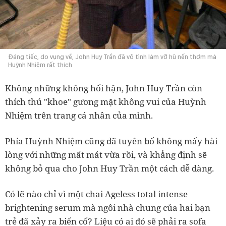
Đáng tiếc, do vụng về, John Huy Trần đã vô tình làm vỡ hũ nến thơm mà
Huỳnh Nhiệm rất thích
Không những không hối hận, John Huy Trần còn
thích thú "khoe" gương mặt không vui của Huỳnh
Nhiệm trên trang cá nhân của mình.
Phía Huỳnh Nhiệm cũng đã tuyên bố không mấy hài
lòng với những mất mát vừa rồi, và khẳng định sẽ
không bỏ qua cho John Huy Trần một cách dễ dàng.
Có lẽ nào chỉ vì một chai Ageless total intense
brightening serum mà ngôi nhà chung của hai bạn
trẻ đã xảy ra biến cố? Liệu có ai đó sẽ phải ra sofa