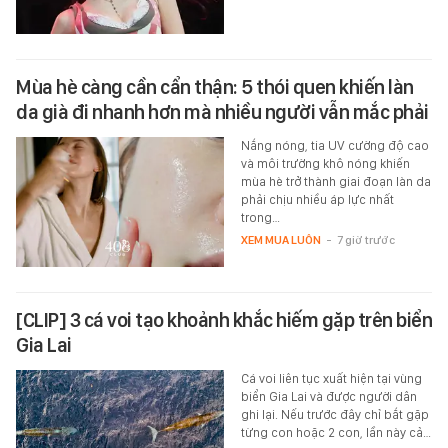
Mùa hè càng cần cẩn thận: 5 thói quen khiến làn
da già đi nhanh hơn mà nhiều người vẫn mắc phải
Nắng nóng, tia UV cường độ cao
và môi trường khô nóng khiến
mùa hè trở thành giai đoạn làn da
phải chịu nhiều áp lực nhất
trong…
XEM MUA LUÔN
-
7 giờ trước
[CLIP] 3 cá voi tạo khoảnh khắc hiếm gặp trên biển
Gia Lai
Cá voi liên tục xuất hiện tại vùng
biển Gia Lai và được người dân
ghi lại. Nếu trước đây chỉ bắt gặp
từng con hoặc 2 con, lần này cả…