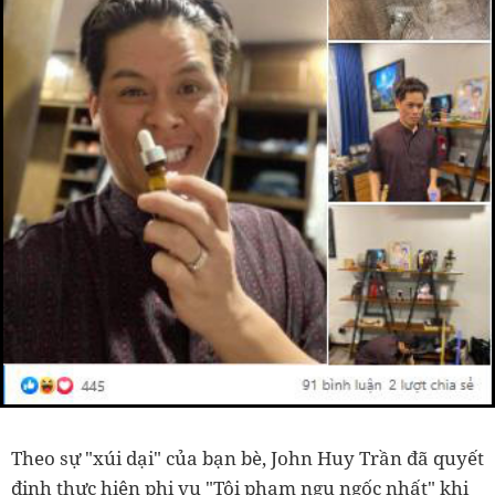
Theo sự "xúi dại" của bạn bè, John Huy Trần đã quyết
định thực hiện phi vụ "Tội phạm ngu ngốc nhất" khi