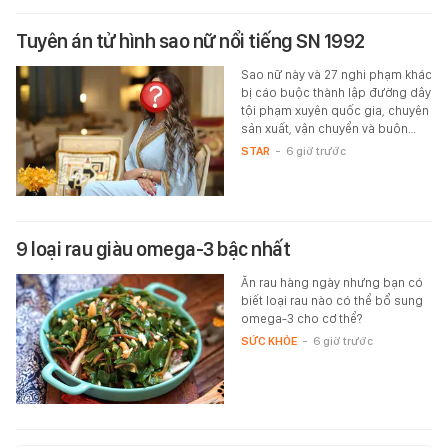
Tuyên án tử hình sao nữ nổi tiếng SN 1992
Sao nữ này và 27 nghi phạm khác
bị cáo buộc thành lập đường dây
tội phạm xuyên quốc gia, chuyên
sản xuất, vận chuyển và buôn…
STAR
-
6 giờ trước
9 loại rau giàu omega-3 bậc nhất
Ăn rau hàng ngày nhưng bạn có
biết loại rau nào có thể bổ sung
omega-3 cho cơ thể?
SỨC KHỎE
-
6 giờ trước