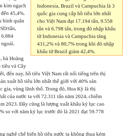
ên kim ngạch
Indonesia, Brazil và Campuchia là 3
n đến 45,4%.
quốc gia cung cấp hồ tiêu lớn nhất
u bình quân
cho Việt Nam đạt 17.194 tấn, 9.558
USD/tấn,
tấn và 6.798 tấn, trong đó nhập khẩu
t 6.884
từ Indonesia và Campuchia tăng
 ngoái.
431,2% và 80,7% trong khi đó nhập
khẩu từ Brazil giảm 42,4%.
n, bà Hoàng
 tiêu và Cây
, đến nay, hồ tiêu Việt Nam rất nổi tiếng trên thị
sản xuất hồ tiêu lớn nhất thế giới với 40% sản
 gia, vùng lãnh thổ. Trong đó, Hoa Kỳ là thị
nhất của nước ta với 72.311 tấn năm 2024, chiếm
ăm 2023. Đây cũng là lượng xuất khẩu kỷ lục cao
,0% so với năm kỷ lục trước đó là 2021 đạt 59.778
công nghệ chế biến hồ tiêu nước ta không thua kém