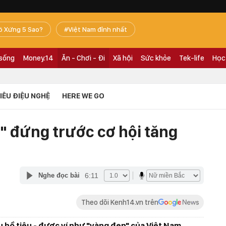
ó Xứng 5 Sao?
Việt Nam đỉnh nhất
 sống
Money.14
Ăn - Chơi - Đi
Xã hội
Sức khỏe
Tek-life
Học
TIÊU ĐIỆU NGHỆ
HERE WE GO
" đứng trước cơ hội tăng
6:11
Nghe đọc bài
Theo dõi Kenh14.vn trên
 hồ tiêu - được ví như "vàng đen" của Việt Nam