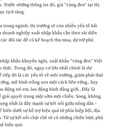
 Trước những thông tin đó, giá "vàng đen" tại thị
ục rịch tăng.
 trong ngành, thị trường sẽ còn nhiều yếu tố bất
n doanh nghiệp xuất nhập khẩu cần theo sát diễn
các đối tác để có kế hoạch thu mua, dự trữ phù
 nhập khẩu khuyến nghị, xuất khẩu "vàng đen" Việt
h thức. Trong đó, nguy cơ lớn nhất chính là dư
ế tiếp đó là các yếu tố về môi trường, giảm phát thải
vững, mô hình trồng xen một cách bền vững...hay
ao động trẻ em, lao động bình đẳng giới...Đây là
hể giải quyết trong một sớm một chiều. Song, không
rọng nhất là đẩy mạnh sự kết nối giữa nông dân -
 biến dưới sự hỗ trợ hiệu quả từ phía hiệp hội, địa
. Từ sự kết nối chặt chẽ sẽ có những chiến lược phù
hệ hiệu quả.