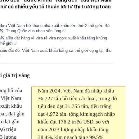
hờ có nhiều yếu tố thuận lợi từ thị trường toàn
 đưa Việt Nam trở thành nhà xuất khẩu lớn thứ 2 thế giới: Bỏ
 Mỹ, Trung Quốc đua nhau săn lùng
Mỹ siêu đắt hàng vì vừa rẻ vừa ngon: xuất khẩu tăng khủng
thế giới
siêu đắt đỏ: Việt Nam xuất khẩu bằng cả thế giới cộng lại, thu
 giá trị vàng
ông bố của
Năm 2024, Việt Nam đã nhập khẩu
ị Việt Nam
36.727 tấn hồ tiêu các loại, trong đó
 xuất khẩu
tiêu đen đạt 31.755 tấn, tiêu trắng
oại, đạt gần
đạt 4.972 tấn, tổng kim ngạch nhập
n đạt gần
khẩu đạt 176,2 triệu USD, so với
,6 triệu
năm 2023 lượng nhập khẩu tăng
3 lượng
38,4%, kim ngạch tăng 99,5%.