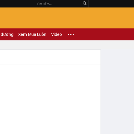
 đường
Xem Mua Luôn
Video