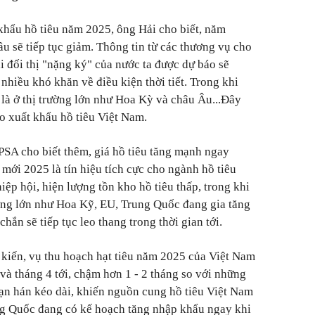
khẩu hồ tiêu năm 2025, ông Hải cho biết, năm
ầu sẽ tiếp tục giảm. Thông tin từ các thương vụ cho
i đối thị "nặng ký" của nước ta được dự báo sẽ
nhiều khó khăn về điều kiện thời tiết. Trong khi
t là ở thị trường lớn như Hoa Kỳ và châu Âu...Đây
ho xuất khẩu hồ tiêu Việt Nam.
PSA cho biết thêm, giá hồ tiêu tăng mạnh ngay
mới 2025 là tín hiệu tích cực cho ngành hồ tiêu
iệp hội, hiện lượng tồn kho hồ tiêu thấp, trong khi
rường lớn như Hoa Kỹ, EU, Trung Quốc đang gia tăng
hắn sẽ tiếp tục leo thang trong thời gian tới.
 kiến, vụ thu hoạch hạt tiêu năm 2025 của Việt Nam
 và tháng 4 tới, chậm hơn 1 - 2 tháng so với những
n hán kéo dài, khiến nguồn cung hồ tiêu Việt Nam
g Quốc đang có kế hoạch tăng nhập khẩu ngay khi