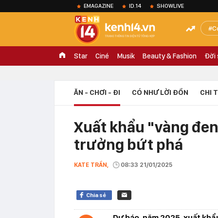
EMAGAZINE
ID.14
SHOWLIVE
C
Star
Ciné
Musik
Beauty & Fashion
Đời
ĂN - CHƠI - ĐI
CÓ NHƯ LỜI ĐỒN
CHI 
Xuất khẩu "vàng đen
trưởng bứt phá
KATE TRẦN,
08:33 21/01/2025
Chia sẻ
Dự báo, năm 2025, xuất khẩu