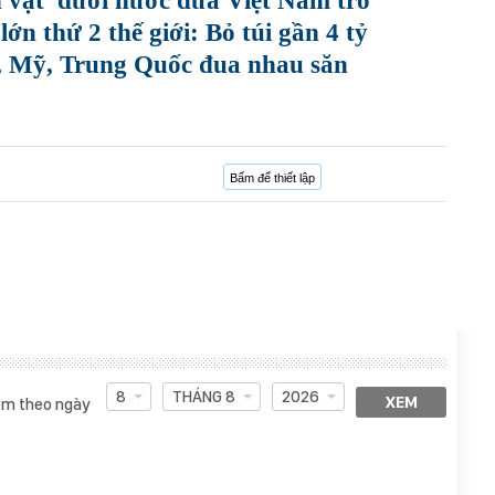
n vật' dưới nước đưa Việt Nam trở
ớn thứ 2 thế giới: Bỏ túi gần 4 tỷ
 Mỹ, Trung Quốc đua nhau săn
Bấm để thiết lập
8
THÁNG 8
2026
XEM
m theo ngày