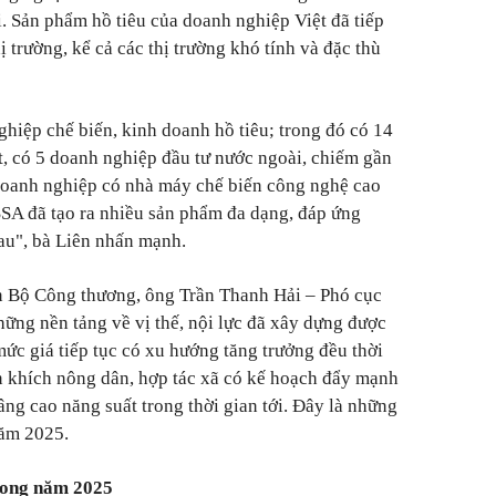
ới. Sản phẩm hồ tiêu của doanh nghiệp Việt đã tiếp
ị trường, kể cả các thị trường khó tính và đặc thù
hiệp chế biến, kinh doanh hồ tiêu; trong đó có 14
t, có 5 doanh nghiệp đầu tư nước ngoài, chiếm gần
doanh nghiệp có nhà máy chế biến công nghệ cao
SA đã tạo ra nhiều sản phẩm đa dạng, đáp ứng
au", bà Liên nhấn mạnh.
ện Bộ Công thương, ông Trần Thanh Hải – Phó cục
ững nền tảng về vị thế, nội lực đã xây dựng được
mức giá tiếp tục có xu hướng tăng trưởng đều thời
ến khích nông dân, hợp tác xã có kế hoạch đẩy mạnh
nâng cao năng suất trong thời gian tới. Đây là những
năm 2025.
trong năm 2025