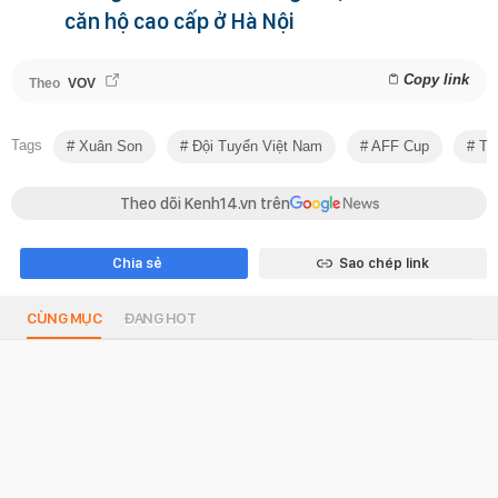
căn hộ cao cấp ở Hà Nội
Copy link
Theo
VOV
Tags
Xuân Son
Đội Tuyển Việt Nam
AFF Cup
Tin
Theo dõi Kenh14.vn trên
Chia sẻ
Sao chép link
CÙNG MỤC
ĐANG HOT