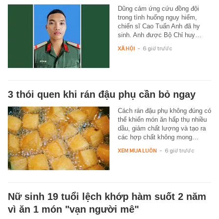
Dũng cảm ứng cứu đồng đội
trong tình huống nguy hiểm,
chiến sĩ Cao Tuấn Anh đã hy
sinh. Anh được Bộ Chỉ huy…
XÃ HỘI
-
6 giờ trước
3 thói quen khi rán đậu phụ cần bỏ ngay
Cách rán đậu phụ không đúng có
thể khiến món ăn hấp thụ nhiều
dầu, giảm chất lượng và tạo ra
các hợp chất không mong…
XEM MUA LUÔN
-
6 giờ trước
Nữ sinh 19 tuổi lệch khớp hàm suốt 2 năm
vì ăn 1 món "vạn người mê"