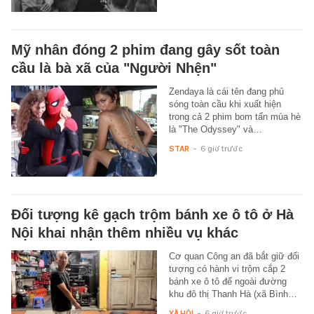
Mỹ nhân đóng 2 phim đang gây sốt toàn
cầu là bà xã của "Người Nhện"
Zendaya là cái tên đang phủ
sóng toàn cầu khi xuất hiện
trong cả 2 phim bom tấn mùa hè
là "The Odyssey" và…
STAR
-
6 giờ trước
Đối tượng kê gạch trộm bánh xe ô tô ở Hà
Nội khai nhận thêm nhiều vụ khác
Cơ quan Công an đã bắt giữ đối
tượng có hành vi trộm cắp 2
bánh xe ô tô để ngoài đường
khu đô thị Thanh Hà (xã Bình…
XÃ HỘI
-
6 giờ trước