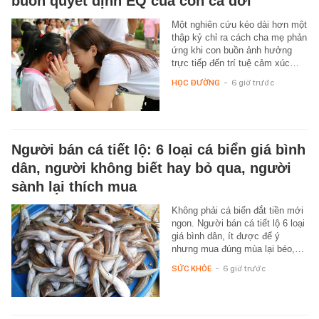
buồn quyết định EQ của con cả đời
Một nghiên cứu kéo dài hơn một
thập kỷ chỉ ra cách cha mẹ phản
ứng khi con buồn ảnh hưởng
trực tiếp đến trí tuệ cảm xúc…
HỌC ĐƯỜNG
-
6 giờ trước
Người bán cá tiết lộ: 6 loại cá biển giá bình
dân, người không biết hay bỏ qua, người
sành lại thích mua
Không phải cá biển đắt tiền mới
ngon. Người bán cá tiết lộ 6 loại
giá bình dân, ít được để ý
nhưng mua đúng mùa lại béo,…
SỨC KHỎE
-
6 giờ trước