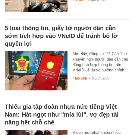
5 loại thông tin, giấy tờ người dân cần
sớm tích hợp vào VNeID để tránh bỏ lỡ
quyền lợi
Mới đây, Công an TP. Cần Thơ
khuyến nghị người dân cần chủ
động tích hợp thông tin trên
VNeID để được hưởng chính…
TEK-LIFE
-
6 giờ trước
Thiếu gia tập đoàn nhựa nức tiếng Việt
Nam: Hát ngọt như "mía lùi", vợ đẹp tài
năng hết chỗ chê
Video mới nhất khiến nhiều