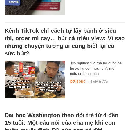
Kênh TikTok chỉ cách tự lấy bánh ở siêu
thị, order mì cay… hút cả triệu view: Vì sao
những chuyện tưởng ai cũng biết lại có
sức hút?
“Nó nghiêm túc mà nó cũng hài
hước lại còn hữu ích”, một
netizen bình luận.
ĐỜI SỐNG
-
6 giờ trước
Đại học Washington theo dõi trẻ từ 4 đến
15 tuổi: Một câu nói của cha mẹ khi con