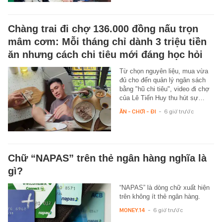
Chàng trai đi chợ 136.000 đồng nấu trọn
mâm cơm: Mỗi tháng chỉ dành 3 triệu tiền
ăn nhưng cách chi tiêu mới đáng học hỏi
Từ chọn nguyên liệu, mua vừa
đủ cho đến quản lý ngân sách
bằng "hũ chi tiêu", video đi chợ
của Lê Tiến Huy thu hút sự…
ĂN - CHƠI - ĐI
-
6 giờ trước
Chữ “NAPAS” trên thẻ ngân hàng nghĩa là
gì?
“NAPAS” là dòng chữ xuất hiện
trên không ít thẻ ngân hàng.
MONEY.14
-
6 giờ trước