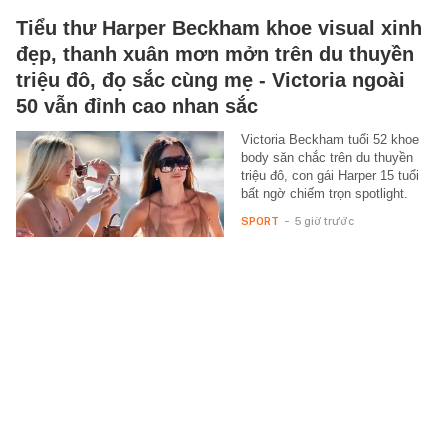
Tiểu thư Harper Beckham khoe visual xinh
đẹp, thanh xuân mơn mởn trên du thuyền
triệu đô, đọ sắc cùng mẹ - Victoria ngoài
50 vẫn đỉnh cao nhan sắc
Victoria Beckham tuổi 52 khoe
body săn chắc trên du thuyền
triệu đô, con gái Harper 15 tuổi
bất ngờ chiếm trọn spotlight.
SPORT
-
5 giờ trước
Nữ phụ quốc dân hết thời không ai mời
đóng phim, mỗi ngày chỉ dám ăn 2 cái
bánh giá 3000 đồng
Nữ diễn viên từng được kiếm
thu nhập cao giờ đây đột ngột
mất đi nguồn sống.