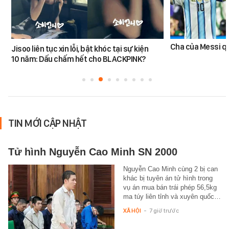
Cha của Messi q
Jisoo liên tục xin lỗi, bật khóc tại sự kiện
10 năm: Dấu chấm hết cho BLACKPINK?
TIN MỚI CẬP NHẬT
Tử hình Nguyễn Cao Minh SN 2000
Nguyễn Cao Minh cùng 2 bị can
khác bị tuyên án tử hình trong
vụ án mua bán trái phép 56,5kg
ma túy liên tỉnh và xuyên quốc…
XÃ HỘI
-
7 giờ trước