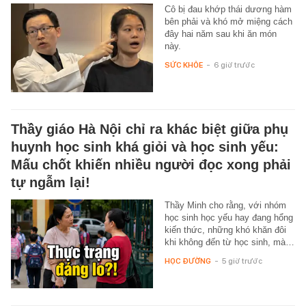
Cô bị đau khớp thái dương hàm
bên phải và khó mở miệng cách
đây hai năm sau khi ăn món
này.
SỨC KHỎE
-
6 giờ trước
Thầy giáo Hà Nội chỉ ra khác biệt giữa phụ
huynh học sinh khá giỏi và học sinh yếu:
Mấu chốt khiến nhiều người đọc xong phải
tự ngẫm lại!
Thầy Minh cho rằng, với nhóm
học sinh học yếu hay đang hổng
kiến thức, những khó khăn đôi
khi không đến từ học sinh, mà…
HỌC ĐƯỜNG
-
5 giờ trước