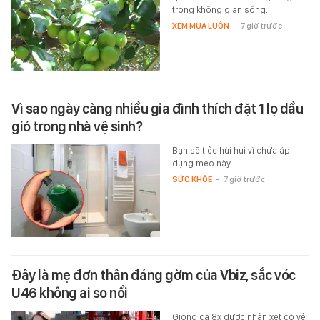
trong không gian sống.
XEM MUA LUÔN
-
7 giờ trước
Vì sao ngày càng nhiều gia đình thích đặt 1 lọ dầu
gió trong nhà vệ sinh?
Bạn sẽ tiếc hùi hụi vì chưa áp
dụng mẹo này.
SỨC KHỎE
-
7 giờ trước
Đây là mẹ đơn thân đáng gờm của Vbiz, sắc vóc
U46 không ai so nổi
Giọng ca 8x được nhận xét có vẻ