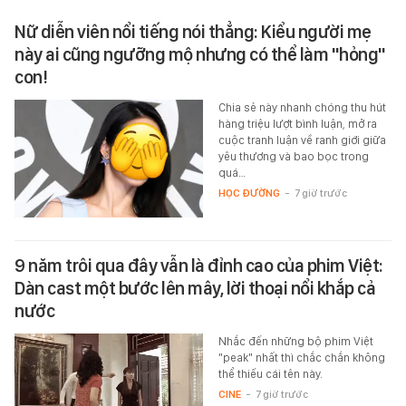
Nữ diễn viên nổi tiếng nói thẳng: Kiểu người mẹ
này ai cũng ngưỡng mộ nhưng có thể làm "hỏng"
con!
Chia sẻ này nhanh chóng thu hút
hàng triệu lượt bình luận, mở ra
cuộc tranh luận về ranh giới giữa
yêu thương và bao bọc trong
quá…
HỌC ĐƯỜNG
-
7 giờ trước
9 năm trôi qua đây vẫn là đỉnh cao của phim Việt:
Dàn cast một bước lên mây, lời thoại nổi khắp cả
nước
Nhắc đến những bộ phim Việt
"peak" nhất thì chắc chắn không
thể thiếu cái tên này.
CINE
-
7 giờ trước