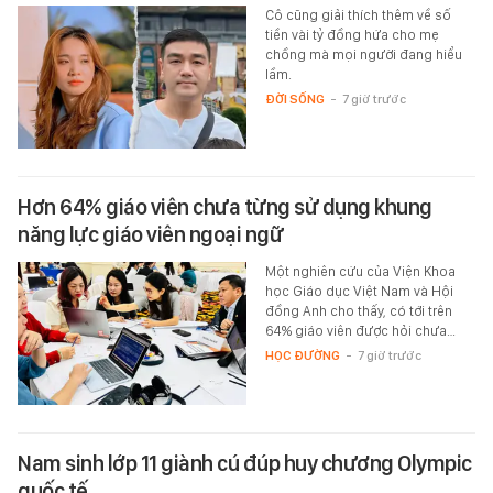
Cô cũng giải thích thêm về số
tiền vài tỷ đồng hứa cho mẹ
chồng mà mọi người đang hiểu
lầm.
ĐỜI SỐNG
-
7 giờ trước
Hơn 64% giáo viên chưa từng sử dụng khung
năng lực giáo viên ngoại ngữ
Một nghiên cứu của Viện Khoa
học Giáo dục Việt Nam và Hội
đồng Anh cho thấy, có tới trên
64% giáo viên được hỏi chưa…
HỌC ĐƯỜNG
-
7 giờ trước
Nam sinh lớp 11 giành cú đúp huy chương Olympic
quốc tế