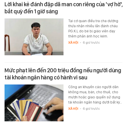
Lời khai kẻ đánh đập dã man con riêng của 'vợ hờ',
bắt quỳ đến 1 giờ sáng
Tại cơ quan điều tra cha dượng
thừa nhận nhiều lần đánh cháu
P.G.K.L do bé bị giáo viên dạy
thêm phản ánh học kém.
XÃ HỘI
-
6 giờ trước
Mức phạt lên đến 200 triệu đồng nếu người dùng
tài khoản ngân hàng có hành vi sau
Công an khuyến cáo người dân
không mua, bán, cho thuê, cho
mượn hoặc giao quyền sử dụng
tài khoản ngân hàng dưới bất kỳ…
XÃ HỘI
-
6 giờ trước