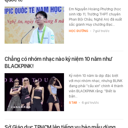
Em Nguyễn Hoàng Phương (học
sinh lớp 11, Trường THPT chuyên
Phan Bội Châu, Nghệ An) đã xuất
sắc giành Huy chương Bạc…
HỌC ĐƯỜNG
-
7 giờ trước
Chẳng có nhóm nhạc nào kỷ niệm 10 năm như
BLACKPINK!
Kỷ niệm 10 năm là dịp đặc biệt
với mọi nhóm nhạc, nhưng BLINK
đang phải "cầu xin" chính 4 thành
viên BLACKPINK rằng: "Biết là
bận…
STAR
-
6 giờ trước
Sở Giáo dục TPHCM lên tiếng vụ bảo mẫu dùng