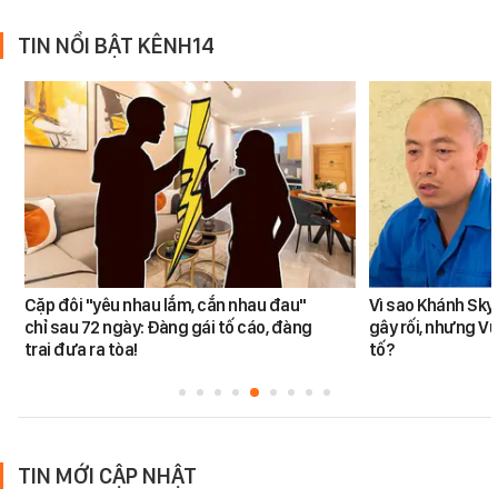
TIN NỔI BẬT KÊNH14
Cặp đôi "yêu nhau lắm, cắn nhau đau"
Vì sao Khánh Sky
chỉ sau 72 ngày: Đàng gái tố cáo, đàng
gây rối, nhưng V
trai đưa ra tòa!
tố?
TIN MỚI CẬP NHẬT