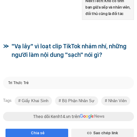
NextTech: Khó có tình
bạn giữa sếp và nhân viên,
đối thủ cũng là đối tác
"Vạ lây" vì loạt clip TikTok nhảm nhí, những
người làm nội dung "sạch" nói gì?
Trí Thức Trẻ
Tags
Giấy Khai Sinh
Bộ Phận Nhân Sự
Nhân Viên
Theo dõi Kenh14.vn trên
Chia sẻ
Sao chép link