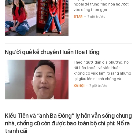
ngoài trẻ trung "lão hoá ngược",
vóc dáng thon gọn.
STAR
-
7 giờ trước
Người quê kể chuyện Huấn Hoa Hồng
Theo người dân địa phương, họ
rất băn khoăn về việc Huấn
không có việc làm rõ ràng nhưng
lại giàu lên nhanh chóng và…
XÃ HỘI
-
7 giờ trước
Kiều Tiên và “anh Ba Đông” ly hôn vẫn sống chung
nhà, chồng cũ còn được bao toàn bộ chi phí: Nổ ra
tranh cãi