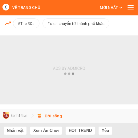
VỀ TRANG CHỦ
MỚI NHẤT
MỚI NHẤT
#The 30s
#dịch chuyển tới thành phố khác
Xem thêm
Đời sống
Nhân vật
Xem Ăn Chơi
HOT TREND
Yêu