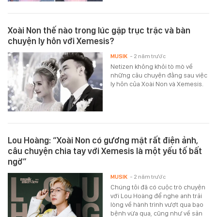
Xoài Non thế nào trong lúc gặp trục trặc và bàn
chuyện ly hôn với Xemesis?
MUSIK
- 2 năm trước
Netizen không khỏi tò mò về
những câu chuyện đằng sau việc
ly hôn của Xoài Non và Xemesis.
Lou Hoàng: “Xoài Non có gương mặt rất điện ảnh,
câu chuyện chia tay với Xemesis là một yếu tố bất
ngờ”
MUSIK
- 2 năm trước
Chúng tôi đã có cuộc trò chuyện
với Lou Hoàng để nghe anh trải
lòng về hành trình vượt qua bạo
bệnh vừa qua, cũng như về sản