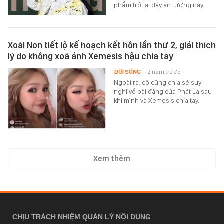
phẩm trở lại đầy ấn tượng này.
Xoài Non tiết lộ kế hoạch kết hôn lần thứ 2, giải thích
lý do không xoá ảnh Xemesis hậu chia tay
ĐỜI SỐNG
- 2 năm trước
Ngoài ra, cô cũng chia sẻ suy
nghĩ về bài đăng của Phát La sau
khi mình và Xemesis chia tay.
Xem thêm
CHỊU TRÁCH NHIỆM QUẢN LÝ NỘI DUNG