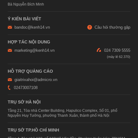
Bà Nguyễn Bích Minh
Ý KIẾN BÀI VIẾT
bandoc@kenh14.vn
Câu hỏi thường gặp
HỢP TÁC NỘI DUNG
marketing@kenh14.vn
024 7309 5555
HỖ TRỢ QUẢNG CÁO
giaitrixahoi@admicro.vn
02473007108
TRỤ SỞ HÀ NỘI
Tầng 21, Tòa nhà Center Building, Hapulico Complex, Số 01, phố
Nguyễn Huy Tưởng, phường Thanh Xuân, thành phố Hà Nội
TRỤ SỞ TP.HỒ CHÍ MINH