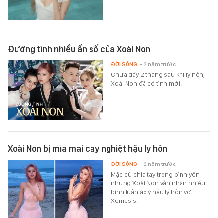
Đường tình nhiều ẩn số của Xoài Non
ĐỜI SỐNG
- 2 năm trước
Chưa đầy 2 tháng sau khi ly hôn,
Xoài Non đã có tình mới!
Xoài Non bị mỉa mai cay nghiệt hậu ly hôn
ĐỜI SỐNG
- 2 năm trước
Mặc dù chia tay trong bình yên
nhưng Xoài Non vẫn nhận nhiều
bình luận ác ý hậu ly hôn với
Xemesis.