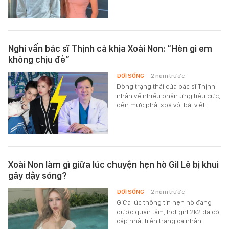
Nghi vấn bác sĩ Thịnh cà khịa Xoài Non: “Hèn gì em
không chịu đẻ”
ĐỜI SỐNG
- 2 năm trước
Dòng trạng thái của bác sĩ Thịnh
nhận về nhiều phản ứng tiêu cực,
đến mức phải xoá vội bài viết.
Xoài Non làm gì giữa lúc chuyện hẹn hò Gil Lê bị khui
gây dậy sóng?
ĐỜI SỐNG
- 2 năm trước
Giữa lúc thông tin hẹn hò đang
được quan tâm, hot girl 2k2 đã có
cập nhật trên trang cá nhân.