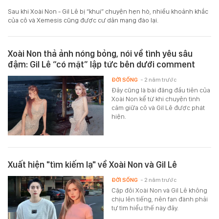
Sau khi Xoài Non - Gil Lê bị “khui” chuyện hẹn hò, nhiều khoảnh khắc
của cô và Xemesis cũng được cư dân mạng đào lại.
Xoài Non thả ảnh nóng bỏng, nói về tình yêu sâu
đậm: Gil Lê “có mặt” lập tức bên dưới comment
ĐỜI SỐNG
- 2 năm trước
Đây cũng là bài đăng đầu tiên của
Xoài Non kể từ khi chuyện tình
cảm giữa cô và Gil Lê được phát
hiện.
Xuất hiện "tìm kiếm lạ" về Xoài Non và Gil Lê
ĐỜI SỐNG
- 2 năm trước
Cặp đôi Xoài Non và Gil Lê không
chịu lên tiếng, nên fan đành phải
tự tìm hiểu thế này đây.