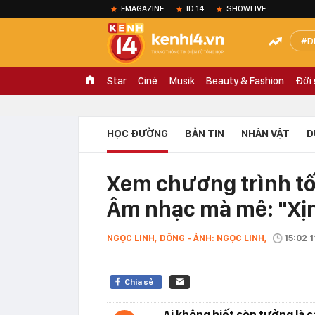
EMAGAZINE
ID.14
SHOWLIVE
Đ
Star
Ciné
Musik
Beauty & Fashion
Đời
HỌC ĐƯỜNG
BẢN TIN
NHÂN VẬT
D
Xem chương trình tố
Âm nhạc mà mê: "Xịn
NGỌC LINH, ĐÔNG - ẢNH: NGỌC LINH,
15:02 
Chia sẻ
Ai không biết còn tưởng là c