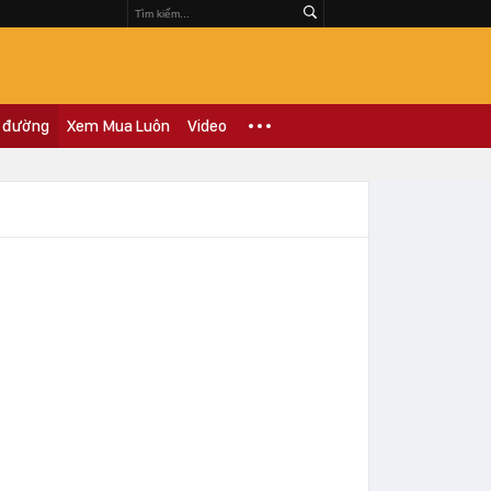
 đường
Xem Mua Luôn
Video