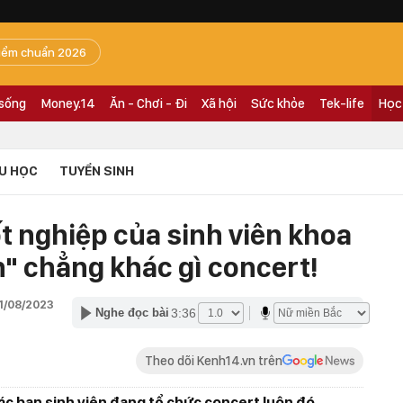
iểm chuẩn 2026
 sống
Money.14
Ăn - Chơi - Đi
Xã hội
Sức khỏe
Tek-life
Học
U HỌC
TUYỂN SINH
t nghiệp của sinh viên khoa
" chẳng khác gì concert!
11/08/2023
3:36
Nghe đọc bài
Theo dõi Kenh14.vn trên
ác bạn sinh viên đang tổ chức concert luôn đó.