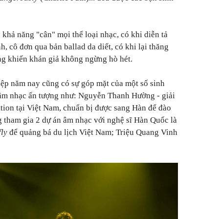
khả năng "cân" mọi thể loại nhạc, có khi diễn tả
h, cô đơn qua bản ballad da diết, có khi lại thăng
ng khiến khán giả không ngừng hò hét.
hiệp năm nay cũng có sự góp mặt của một số sinh
h âm nhạc ấn tượng như: Nguyễn Thanh Hường - giải
tion tại Việt Nam, chuẩn bị được sang Hàn để đào
 tham gia 2 dự án âm nhạc với nghệ sĩ Hàn Quốc là
fly
để quảng bá du lịch Việt Nam; Triệu Quang Vinh