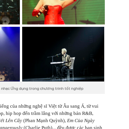
m nhạc Ứng dụng trong chương trình tốt nghiệp
tiếng của những nghệ sĩ Việt từ Âu sang Á, từ vui
pop, hip hop đến trầm lắng với những bản R&B,
iết Lên Cây
(Phan Mạnh Quỳnh),
Em Của Ngày
angerously
(Charlie Puth)... đều được các bạn sinh