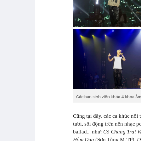
Các bạn sinh viên khóa 4 khoa Â
Cũng tại đây, các ca khúc nổi 
tươi, sôi động trên nền nhạc 
ballad... như:
Có Chàng Trai V
Hôm Qua
(Sơn Tùng M-TP),
D