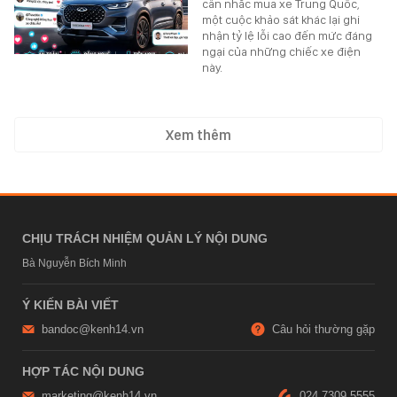
cân nhắc mua xe Trung Quốc,
một cuộc khảo sát khác lại ghi
nhận tỷ lệ lỗi cao đến mức đáng
ngại của những chiếc xe điện
này.
Xem thêm
CHỊU TRÁCH NHIỆM QUẢN LÝ NỘI DUNG
Bà Nguyễn Bích Minh
Ý KIẾN BÀI VIẾT
bandoc@kenh14.vn
Câu hỏi thường gặp
HỢP TÁC NỘI DUNG
marketing@kenh14.vn
024 7309 5555