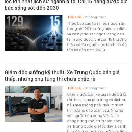
lọc lớn nhất lịch sử ngành ô tô: Chỉ 15 hãng được dự
báo sống sót đến 2030
TEK-LIFE
- 2 tháng trước
Theo báo cáo từ nhiều nguồn tin,
trong số 129 thương hiệu xe điện
và xe hybrid sạc ngoài đang bán
tại Trung Quốc, chỉ còn 15 thương
hiệu có đủ nguồn lực tài chính để
tồn tại đến năm 2030.
Giám đốc xưởng kỹ thuật: Xe Trung Quốc bán giá
thấp, nhưng phụ tùng thì chưa chắc rẻ
TEK-LIFE
- 3 tháng trước
Chiến lược bán xe giá rẻ để bù lỗ,
rồi thu lại qua phụ tùng và dịch vụ
hậu mãi không phải điều mới với
thị trường ô tô toàn cầu. Nhưng
với người tiêu dùng Việt Nam
đang hứng khởi trước làn sóng
xe Trung Quốc giá tốt, đây là cảnh
báo đáng nghe từ người trực tiếp