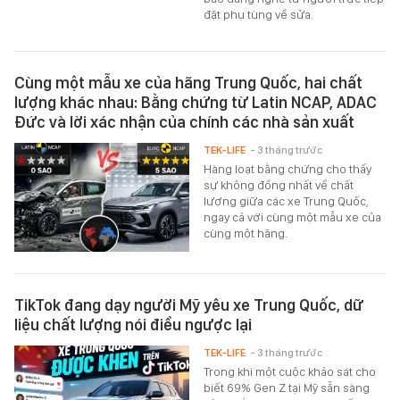
đặt phụ tùng về sửa.
Cùng một mẫu xe của hãng Trung Quốc, hai chất
lượng khác nhau: Bằng chứng từ Latin NCAP, ADAC
Đức và lời xác nhận của chính các nhà sản xuất
TEK-LIFE
- 3 tháng trước
Hàng loạt bằng chứng cho thấy
sự không đồng nhất về chất
lượng giữa các xe Trung Quốc,
ngay cả với cùng một mẫu xe của
cùng một hãng.
TikTok đang dạy người Mỹ yêu xe Trung Quốc, dữ
liệu chất lượng nói điều ngược lại
TEK-LIFE
- 3 tháng trước
Trong khi một cuộc khảo sát cho
biết 69% Gen Z tại Mỹ sẵn sàng