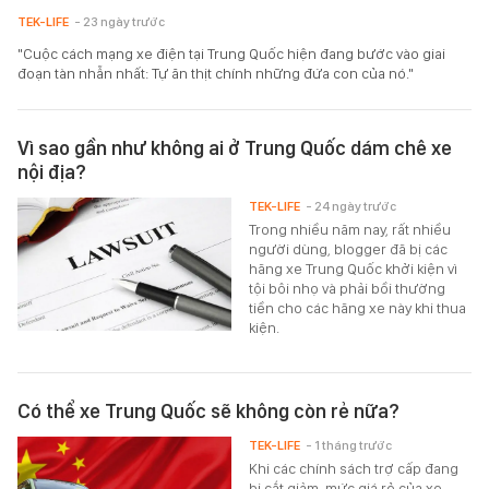
TEK-LIFE
- 23 ngày trước
"Cuộc cách mạng xe điện tại Trung Quốc hiện đang bước vào giai
đoạn tàn nhẫn nhất: Tự ăn thịt chính những đứa con của nó."
Vì sao gần như không ai ở Trung Quốc dám chê xe
nội địa?
TEK-LIFE
- 24 ngày trước
Trong nhiều năm nay, rất nhiều
người dùng, blogger đã bị các
hãng xe Trung Quốc khởi kiện vì
tội bôi nhọ và phải bồi thường
tiền cho các hãng xe này khi thua
kiện.
Có thể xe Trung Quốc sẽ không còn rẻ nữa?
TEK-LIFE
- 1 tháng trước
Khi các chính sách trợ cấp đang
bị cắt giảm, mức giá rẻ của xe