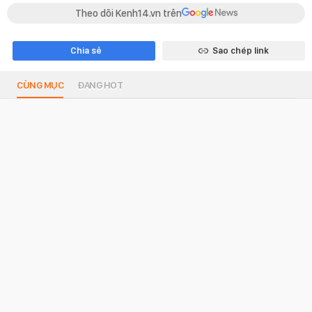
Theo dõi Kenh14.vn trên
Chia sẻ
Sao chép link
CÙNG MỤC
ĐANG HOT