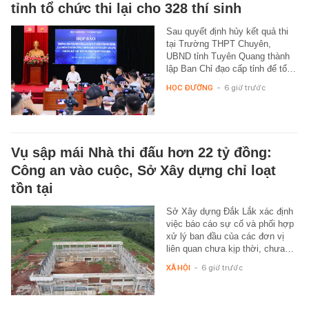
tỉnh tổ chức thi lại cho 328 thí sinh
Sau quyết định hủy kết quả thi
tại Trường THPT Chuyên,
UBND tỉnh Tuyên Quang thành
lập Ban Chỉ đạo cấp tỉnh để tổ…
HỌC ĐƯỜNG
-
6 giờ trước
Vụ sập mái Nhà thi đấu hơn 22 tỷ đồng:
Công an vào cuộc, Sở Xây dựng chỉ loạt
tồn tại
Sở Xây dựng Đắk Lắk xác định
việc báo cáo sự cố và phối hợp
xử lý ban đầu của các đơn vị
liên quan chưa kịp thời, chưa…
XÃ HỘI
-
6 giờ trước