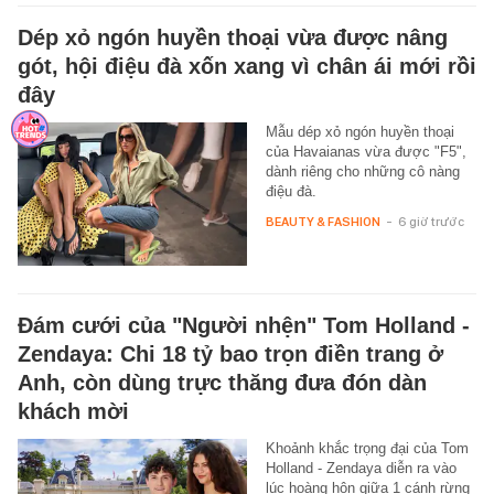
Dép xỏ ngón huyền thoại vừa được nâng
gót, hội điệu đà xốn xang vì chân ái mới rồi
đây
Mẫu dép xỏ ngón huyền thoại
của Havaianas vừa được "F5",
dành riêng cho những cô nàng
điệu đà.
BEAUTY & FASHION
-
6 giờ trước
Đám cưới của "Người nhện" Tom Holland -
Zendaya: Chi 18 tỷ bao trọn điền trang ở
Anh, còn dùng trực thăng đưa đón dàn
khách mời
Khoảnh khắc trọng đại của Tom
Holland - Zendaya diễn ra vào
lúc hoàng hôn giữa 1 cánh rừng