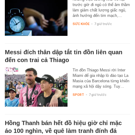
trước giờ đi ngủ có thể âm thầm
làm giảm chất lượng giấc ngủ,
ảnh hưởng đến tim mạch,…
SỨC KHỎE
-
7 giờ trước
Messi đích thân dập tắt tin đồn liên quan
đến con trai cả Thiago
Tin đồn Thiago Messi rời Inter
Miami để gia nhập lò đào tạo La
Masia của Barcelona từng khiến
mạng xã hội dậy sóng. Tuy…
SPORT
-
7 giờ trước
Hồng Thanh bán hết đồ hiệu giờ chỉ mặc
áo 100 nghìn, về quê làm tranh đính đá