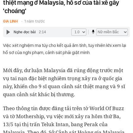
thiệt mạng ở Malaysia, hồ sơ của tài xế gây
'choáng'
GIA LINH
1 năm trước
Nghe đọc bài
2:14
Việc xét nghiệm ma túy cho kết quả âm tính, tuy nhiên khi xem lại
hồ sơ của nghi phạm, cảnh sát phải giật mình.
Mới đây, dư luận Malaysia đã rúng động trước một
vụ tai nạn đặc biệt nghiêm trọng xảy ra ở quốc gia
này, khiến cho 9 sĩ quan cảnh sát thiệt mạng và 9 sĩ
quan cảnh sát khác bị thương.
Theo thông tin được đăng tải trên tờ World Of Buzz
và tờ Mothership, vụ việc mới xảy ra hôm thứ Ba,
13/5 tại thị trấn Teluk Intan, bang Perak của
Malaysia. Theo đó, Sở Cảnh sát Hoàng gia Malaysia