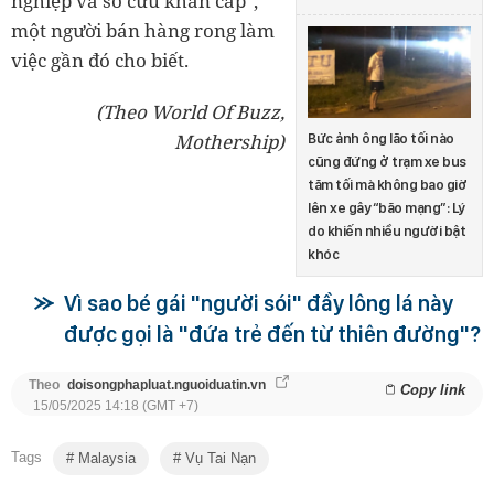
nghiệp và sơ cứu khẩn cấp",
một người bán hàng rong làm
việc gần đó cho biết.
(Theo World Of Buzz,
Mothership)
Bức ảnh ông lão tối nào
cũng đứng ở trạm xe bus
tăm tối mà không bao giờ
lên xe gây “bão mạng”: Lý
do khiến nhiều người bật
khóc
Vì sao bé gái "người sói" đầy lông lá này
được gọi là "đứa trẻ đến từ thiên đường"?
Theo
doisongphapluat.nguoiduatin.vn
Copy link
15/05/2025 14:18 (GMT +7)
Tags
Malaysia
Vụ Tai Nạn