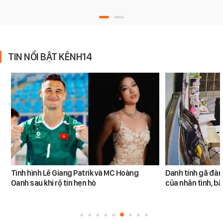
TIN NỔI BẬT KÊNH14
Tình hình Lê Giang Patrik và MC Hoàng
Danh tính gã đàn
Oanh sau khi rộ tin hẹn hò
của nhân tình, b