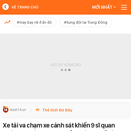
MỚI NHẤT
VỀ TRANG CHỦ
MỚI NHẤT
#máy bay rơi ở ấn độ
#Xung đột tại Trung Đông
Xem thêm
Thế Giới Đó Đây
Xe tải va chạm xe cảnh sát khiến 9 sĩ quan