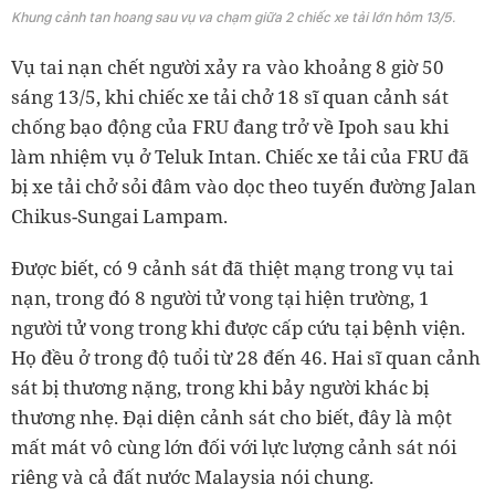
Khung cảnh tan hoang sau vụ va chạm giữa 2 chiếc xe tải lớn hôm 13/5.
Vụ tai nạn chết người xảy ra vào khoảng 8 giờ 50
sáng 13/5, khi chiếc xe tải chở 18 sĩ quan cảnh sát
chống bạo động của FRU đang trở về Ipoh sau khi
làm nhiệm vụ ở Teluk Intan. Chiếc xe tải của FRU đã
bị xe tải chở sỏi đâm vào dọc theo tuyến đường Jalan
Chikus-Sungai Lampam.
Được biết, có 9 cảnh sát đã thiệt mạng trong vụ tai
nạn, trong đó 8 người tử vong tại hiện trường, 1
người tử vong trong khi được cấp cứu tại bệnh viện.
Họ đều ở trong độ tuổi từ 28 đến 46. Hai sĩ quan cảnh
sát bị thương nặng, trong khi bảy người khác bị
thương nhẹ. Đại diện cảnh sát cho biết, đây là một
mất mát vô cùng lớn đối với lực lượng cảnh sát nói
riêng và cả đất nước Malaysia nói chung.