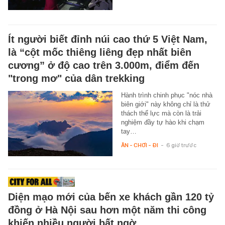
Ít người biết đỉnh núi cao thứ 5 Việt Nam,
là “cột mốc thiêng liêng đẹp nhất biên
cương” ở độ cao trên 3.000m, điểm đến
"trong mơ" của dân trekking
Hành trình chinh phục "nóc nhà
biên giới" này không chỉ là thử
thách thể lực mà còn là trải
nghiệm đầy tự hào khi chạm
tay…
ĂN - CHƠI - ĐI
-
6 giờ trước
Diện mạo mới của bến xe khách gần 120 tỷ
đồng ở Hà Nội sau hơn một năm thi công
khiến nhiều người bất ngờ