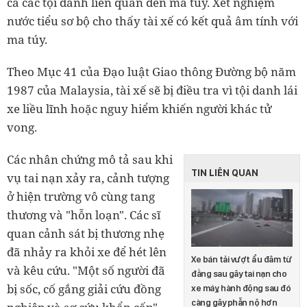
cả các tội danh liên quan đến ma túy. Xét nghiệm
nước tiểu sơ bộ cho thấy tài xế có kết quả âm tính với
ma túy.
Theo Mục 41 của Đạo luật Giao thông Đường bộ năm
1987 của Malaysia, tài xế sẽ bị điều tra vì tội danh lái
xe liều lĩnh hoặc nguy hiểm khiến người khác tử
vong.
Các nhân chứng mô tả sau khi
TIN LIÊN QUAN
vụ tai nạn xảy ra, cảnh tượng
ở hiện trường vô cùng tang
thương và "hỗn loạn". Các sĩ
quan cảnh sát bị thương nhẹ
đã nhảy ra khỏi xe để hét lên
Xe bán tải vượt ẩu đâm từ
và kêu cứu. "Một số người đã
đằng sau gây tai nạn cho
bị sốc, cố gắng giải cứu đồng
xe máy, hành động sau đó
càng gây phẫn nộ hơn