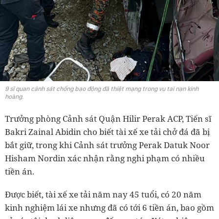
9 sĩ quan cảnh sát chống bạo động đã thiệt mạng trong vụ tai nạn kinh
hoàng.
Trưởng phòng Cảnh sát Quận Hilir Perak ACP, Tiến sĩ
Bakri Zainal Abidin cho biết tài xế xe tải chở đá đã bị
bắt giữ, trong khi Cảnh sát trưởng Perak Datuk Noor
Hisham Nordin xác nhận rằng nghi phạm có nhiều
tiền án.
Được biết, tài xế xe tải năm nay 45 tuổi, có 20 năm
kinh nghiệm lái xe nhưng đã có tới 6 tiền án, bao gồm