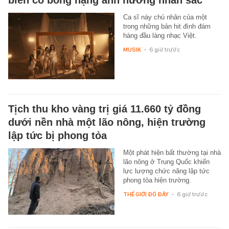
biến cố bỏng nặng ảnh hưởng nhan sắc
Ca sĩ này chủ nhân của một
trong những bản hit đình đám
hàng đầu làng nhạc Việt.
MUSIK
-
6 giờ trước
Tịch thu kho vàng trị giá 11.660 tỷ đồng
dưới nền nhà một lão nông, hiện trường
lập tức bị phong tỏa
Một phát hiện bất thường tại nhà
lão nông ở Trung Quốc khiến
lực lượng chức năng lập tức
phong tỏa hiện trường.
THẾ GIỚI ĐÓ ĐÂY
-
6 giờ trước