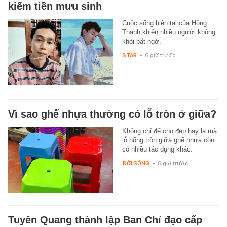
kiếm tiền mưu sinh
Cuộc sống hiện tại của Hồng
Thanh khiến nhiều người không
khỏi bất ngờ.
STAR
-
6 giờ trước
Vì sao ghế nhựa thường có lỗ tròn ở giữa?
Không chỉ để cho đẹp hay lạ mà
lỗ hổng tròn giữa ghế nhựa còn
có nhiều tác dụng khác.
ĐỜI SỐNG
-
6 giờ trước
Tuyên Quang thành lập Ban Chỉ đạo cấp