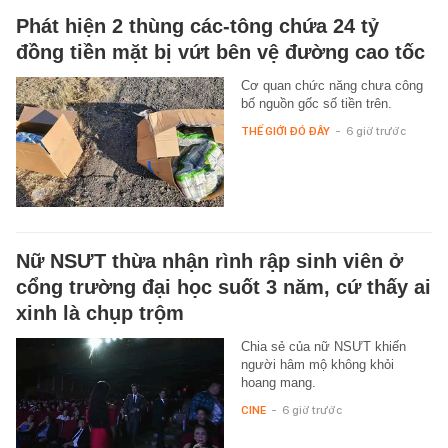
Phát hiện 2 thùng các-tông chứa 24 tỷ
đồng tiền mặt bị vứt bên vệ đường cao tốc
Cơ quan chức năng chưa công
bố nguồn gốc số tiền trên.
THẾ GIỚI ĐÓ ĐÂY
-
6 giờ trước
Nữ NSƯT thừa nhận rình rập sinh viên ở
cổng trường đại học suốt 3 năm, cứ thấy ai
xinh là chụp trộm
Chia sẻ của nữ NSƯT khiến
người hâm mộ không khỏi
hoang mang.
CINE
-
6 giờ trước