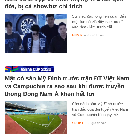
đời, bị cả showbiz chỉ trích
Sự việc đau lòng liên quan đến
một fan nữ đã đẩy nam ca sĩ
vào tâm điểm tranh cãi.
MUSIK
-
6 giờ trước
Mặt cỏ sân Mỹ Đình trước trận ĐT Việt Nam
vs Campuchia ra sao sau khi được truyền
thông Đông Nam Á khen hết lời
Cận cảnh sân Mỹ Đình trước
trận đấu của đội tuyển Việt Nam
và Campuchia tối ngày 7/8.
SPORT
-
6 giờ trước