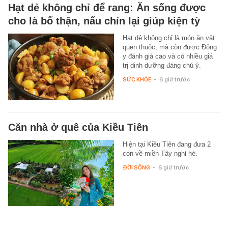
Hạt dẻ không chỉ để rang: Ăn sống được
cho là bổ thận, nấu chín lại giúp kiện tỳ
Hạt dẻ không chỉ là món ăn vặt
quen thuộc, mà còn được Đông
y đánh giá cao và có nhiều giá
trị dinh dưỡng đáng chú ý.
SỨC KHỎE
-
6 giờ trước
Căn nhà ở quê của Kiều Tiên
Hiện tại Kiều Tiên đang đưa 2
con về miền Tây nghỉ hè.
ĐỜI SỐNG
-
6 giờ trước