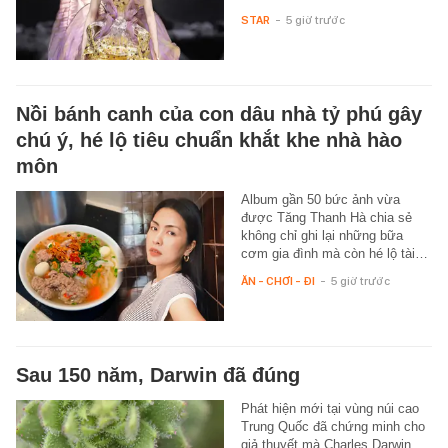
STAR
-
5 giờ trước
Nồi bánh canh của con dâu nhà tỷ phú gây
chú ý, hé lộ tiêu chuẩn khắt khe nhà hào
môn
Album gần 50 bức ảnh vừa
được Tăng Thanh Hà chia sẻ
không chỉ ghi lại những bữa
cơm gia đình mà còn hé lộ tài…
ĂN - CHƠI - ĐI
-
5 giờ trước
Sau 150 năm, Darwin đã đúng
Phát hiện mới tại vùng núi cao
Trung Quốc đã chứng minh cho
giả thuyết mà Charles Darwin