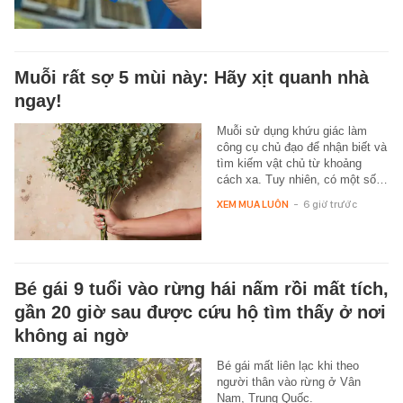
Muỗi rất sợ 5 mùi này: Hãy xịt quanh nhà
ngay!
Muỗi sử dụng khứu giác làm
công cụ chủ đạo để nhận biết và
tìm kiếm vật chủ từ khoảng
cách xa. Tuy nhiên, có một số…
XEM MUA LUÔN
-
6 giờ trước
Bé gái 9 tuổi vào rừng hái nấm rồi mất tích,
gần 20 giờ sau được cứu hộ tìm thấy ở nơi
không ai ngờ
Bé gái mất liên lạc khi theo
người thân vào rừng ở Vân
Nam, Trung Quốc.