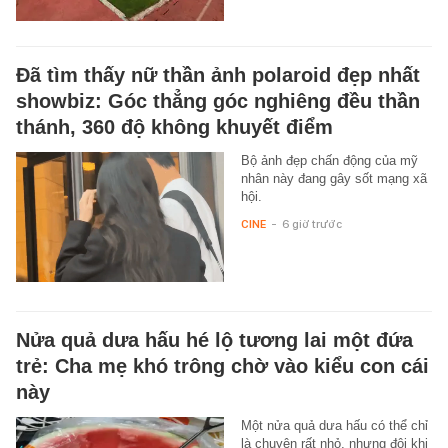
Đã tìm thấy nữ thần ảnh polaroid đẹp nhất
showbiz: Góc thẳng góc nghiêng đều thần
thánh, 360 độ không khuyết điểm
Bộ ảnh đẹp chấn động của mỹ
nhân này đang gây sốt mạng xã
hội.
CINE
-
6 giờ trước
Nửa quả dưa hấu hé lộ tương lai một đứa
trẻ: Cha mẹ khó trông chờ vào kiểu con cái
này
Một nửa quả dưa hấu có thể chỉ
là chuyện rất nhỏ, nhưng đôi khi