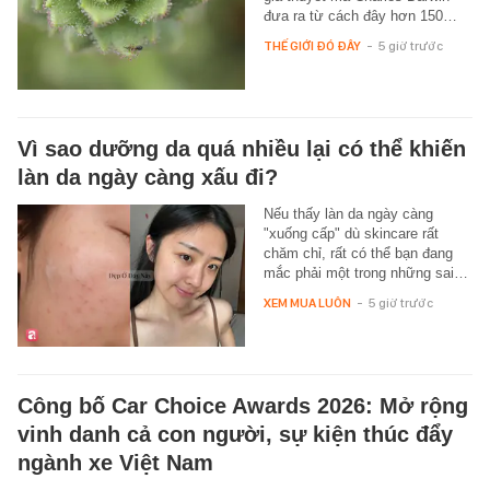
đưa ra từ cách đây hơn 150…
THẾ GIỚI ĐÓ ĐÂY
-
5 giờ trước
Vì sao dưỡng da quá nhiều lại có thể khiến
làn da ngày càng xấu đi?
Nếu thấy làn da ngày càng
"xuống cấp" dù skincare rất
chăm chỉ, rất có thể bạn đang
mắc phải một trong những sai…
XEM MUA LUÔN
-
5 giờ trước
Công bố Car Choice Awards 2026: Mở rộng
vinh danh cả con người, sự kiện thúc đẩy
ngành xe Việt Nam