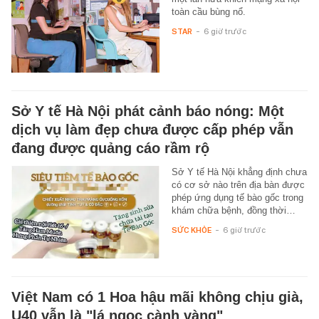
toàn cầu bùng nổ.
STAR
-
6 giờ trước
Sở Y tế Hà Nội phát cảnh báo nóng: Một
dịch vụ làm đẹp chưa được cấp phép vẫn
đang được quảng cáo rầm rộ
Sở Y tế Hà Nội khẳng định chưa
có cơ sở nào trên địa bàn được
phép ứng dụng tế bào gốc trong
khám chữa bệnh, đồng thời…
SỨC KHỎE
-
6 giờ trước
Việt Nam có 1 Hoa hậu mãi không chịu già,
U40 vẫn là "lá ngọc cành vàng"