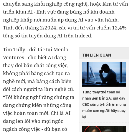
chuyển sang khởi nghiệp công nghệ, hoặc làm tư vấn
triển khai AI - lĩnh vực đang bùng nổ khi doanh
nghiệp khắp nơi muốn áp dụng AI vào vận hành.
Tính đến tháng 2/2024, các vị trí tư vấn chiếm 12,4%
tổng số tin tuyển dụng AI trên Indeed.
Tim Tully - đối tác tại Menlo
TIN LIÊN QUAN
Ventures - cho biết AI đang
thay đổi bản chất công việc,
không phải bằng cách tạo ra
nghề mới, mà bằng cách biến
đổi cách người ta làm nghề cũ.
Từng thay thế toàn bộ
“Tôi không nghĩ rằng chúng ta
nhân viên bằng AI, giờ đây
đang chứng kiến những công
CEO công ty hối hận mong
muốn con người hãy quay
việc hoàn toàn mới. Chỉ là AI
lại
đang len lỏi vào mọi ngóc
ngách công việc - dù bạn có