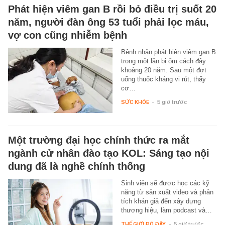
Phát hiện viêm gan B rồi bỏ điều trị suốt 20
năm, người đàn ông 53 tuổi phải lọc máu,
vợ con cũng nhiễm bệnh
Bệnh nhân phát hiện viêm gan B
trong một lần bị ốm cách đây
khoảng 20 năm. Sau một đợt
uống thuốc kháng vi rút, thấy
cơ…
SỨC KHỎE
-
5 giờ trước
Một trường đại học chính thức ra mắt
ngành cử nhân đào tạo KOL: Sáng tạo nội
dung đã là nghề chính thống
Sinh viên sẽ được học các kỹ
năng từ sản xuất video và phân
tích khán giả đến xây dựng
thương hiệu, làm podcast và…
THẾ GIỚI ĐÓ ĐÂY
-
5 giờ trước