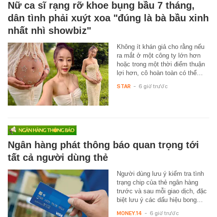
Nữ ca sĩ rạng rỡ khoe bụng bầu 7 tháng,
dân tình phải xuýt xoa "đúng là bà bầu xinh
nhất nhì showbiz"
Không ít khán giả cho rằng nếu
ra mắt ở một công ty lớn hơn
hoặc trong một thời điểm thuận
lợi hơn, cô hoàn toàn có thể…
STAR
-
6 giờ trước
Ngân hàng phát thông báo quan trọng tới
tất cả người dùng thẻ
Người dùng lưu ý kiểm tra tình
trạng chip của thẻ ngân hàng
trước và sau mỗi giao dịch, đặc
biệt lưu ý các dấu hiệu bong…
MONEY.14
-
6 giờ trước