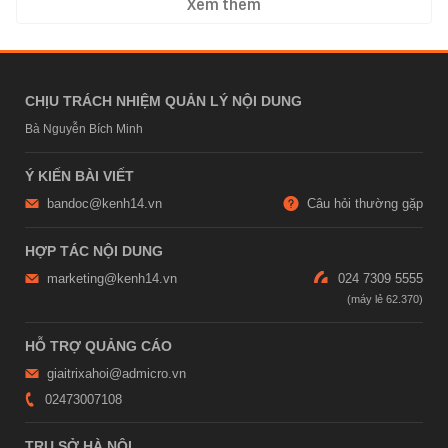
Xem thêm
CHỊU TRÁCH NHIỆM QUẢN LÝ NỘI DUNG
Bà Nguyễn Bích Minh
Ý KIẾN BÀI VIẾT
bandoc@kenh14.vn
Câu hỏi thường gặp
HỢP TÁC NỘI DUNG
marketing@kenh14.vn
024 7309 5555
HỖ TRỢ QUẢNG CÁO
giaitrixahoi@admicro.vn
02473007108
TRỤ SỞ HÀ NỘI