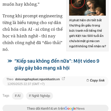
muốn hay không.”
Trong khi prompt engineering
AI phát hiện chi tiết bất
từng là biểu tượng cho sự dân
thường ẩn giấu trong
chủ hóa của AI - ai cũng có thể
bức tranh nổi tiếng thế
học và hành nghề - thì nay
giới: Kiệt tác 500 tuổi ẩn
chứa bí mật gì mà con
chính công nghệ đã “đào thải”
người không thể nhận ra?
nó.
“Kiếp sau không đến nữa”: Một video 9
giây gây bão mạng xã hội
Theo
doisongphapluat.nguoiduatin.vn
Copy link
12/05/2025 22:37 (GMT +7)
Tags
AI
Nghề Nghiệp
Theo dõi Kenh14.vn trên