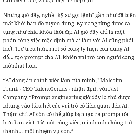
cần biết code, và đặc biệt dễ tiếp cận.
Nhưng giờ đây, nghề "kỹ sư gợi lệnh" gần như đã biến
mất khỏi bản đồ tuyển dụng. Kỹ năng từng được ca
tụng như chìa khóa thời đại AI giờ đây chỉ là một
phần công việc mặc định mà ai làm với AI cũng phải
biết. Trớ trêu hơn, một số công ty hiện còn dùng AI
để… tạo prompt cho AI, khiến vai trò con người càng
mờ nhạt hơn.
“AI đang ăn chính việc làm của mình,” Malcolm
Frank - CEO TalentGenius - nhận định với Fast
Company. “Prompt engineering giờ đây là thứ được
nhúng vào hầu hết các vai trò có liên quan đến AI.
Thậm chí, AI còn có thể giúp bạn tạo ra prompt tốt
hơn bạn viết. Từ một công việc, nó nhanh chóng trở
thành… một nhiệm vụ con.”