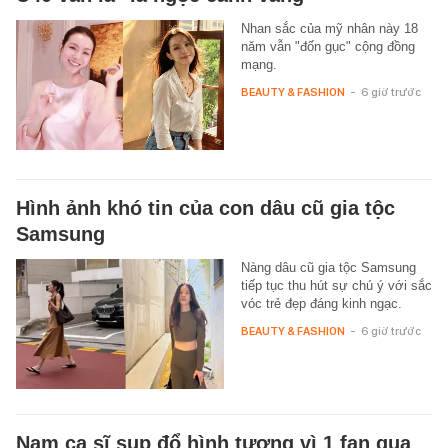
Nhan sắc của mỹ nhân này 18
năm vẫn "đốn gục" cộng đồng
mạng.
BEAUTY & FASHION
-
6 giờ trước
Hình ảnh khó tin của con dâu cũ gia tộc
Samsung
Nàng dâu cũ gia tộc Samsung
tiếp tục thu hút sự chú ý với sắc
vóc trẻ đẹp đáng kinh ngạc.
BEAUTY & FASHION
-
6 giờ trước
Nam ca sĩ sụp đổ hình tượng vì 1 fan qua