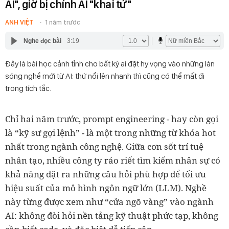
AI", giờ bị chính AI "khai tử"
ANH VIỆT
1 năm trước
Nghe đọc bài
3:19
Đây là bài học cảnh tỉnh cho bất kỳ ai đặt hy vọng vào những làn
sóng nghề mới từ AI: thứ nổi lên nhanh thì cũng có thể mất đi
trong tích tắc.
Chỉ hai năm trước, prompt engineering - hay còn gọi
là “kỹ sư gợi lệnh” - là một trong những từ khóa hot
nhất trong ngành công nghệ. Giữa cơn sốt trí tuệ
nhân tạo, nhiều công ty ráo riết tìm kiếm nhân sự có
khả năng đặt ra những câu hỏi phù hợp để tối ưu
hiệu suất của mô hình ngôn ngữ lớn (LLM). Nghề
này từng được xem như “cửa ngõ vàng” vào ngành
AI: không đòi hỏi nền tảng kỹ thuật phức tạp, không