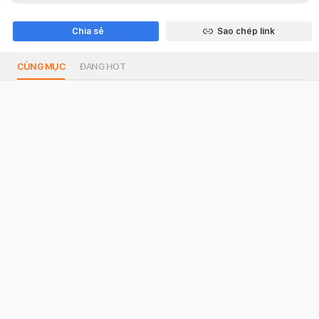
Chia sẻ
Sao chép link
CÙNG MỤC
ĐANG HOT