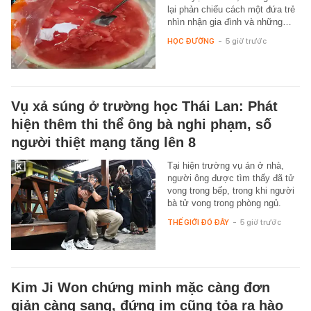
lại phản chiếu cách một đứa trẻ
nhìn nhận gia đình và những…
HỌC ĐƯỜNG
-
5 giờ trước
Vụ xả súng ở trường học Thái Lan: Phát
hiện thêm thi thể ông bà nghi phạm, số
người thiệt mạng tăng lên 8
Tại hiện trường vụ án ở nhà,
người ông được tìm thấy đã tử
vong trong bếp, trong khi người
bà tử vong trong phòng ngủ.
THẾ GIỚI ĐÓ ĐÂY
-
5 giờ trước
Kim Ji Won chứng minh mặc càng đơn
giản càng sang, đứng im cũng tỏa ra hào