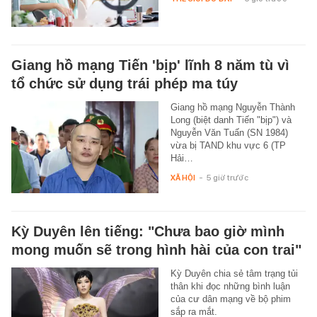
Giang hồ mạng Tiến 'bịp' lĩnh 8 năm tù vì
tổ chức sử dụng trái phép ma túy
Giang hồ mạng Nguyễn Thành
Long (biệt danh Tiến "bịp") và
Nguyễn Văn Tuấn (SN 1984)
vừa bị TAND khu vực 6 (TP
Hải…
XÃ HỘI
-
5 giờ trước
Kỳ Duyên lên tiếng: "Chưa bao giờ mình
mong muốn sẽ trong hình hài của con trai"
Kỳ Duyên chia sẻ tâm trạng tủi
thân khi đọc những bình luận
của cư dân mạng về bộ phim
sắp ra mắt.