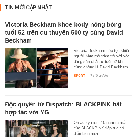
TIN MỚI CẬP NHẬT
Victoria Beckham khoe body nóng bỏng
tuổi 52 trên du thuyền 500 tỷ cùng David
Beckham
Victoria Beckham tiếp tục khiến
người hâm mộ trầm trồ với vóc
dáng săn chắc ở tuổi 52 khi
cùng chồng là David Beckham…
SPORT
-
7 giờ trước
Độc quyền từ Dispatch: BLACKPINK bất
hợp tác với YG
Ồn ào kỷ niệm 10 năm ra mắt
của BLACKPINK tiếp tục có
diễn biến mới.