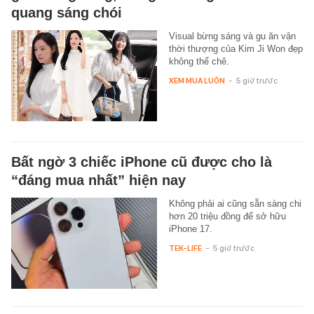
quang sáng chói
Visual bừng sáng và gu ăn vận
thời thượng của Kim Ji Won đẹp
không thể chê.
XEM MUA LUÔN
-
5 giờ trước
Bất ngờ 3 chiếc iPhone cũ được cho là
“đáng mua nhất” hiện nay
Không phải ai cũng sẵn sàng chi
hơn 20 triệu đồng để sở hữu
iPhone 17.
TEK-LIFE
-
5 giờ trước