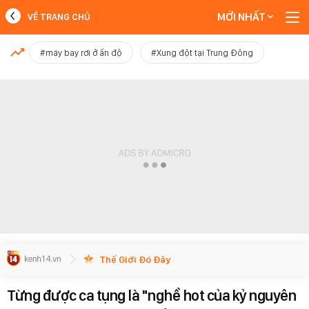
MỚI NHẤT
VỀ TRANG CHỦ
MỚI NHẤT
#máy bay rơi ở ấn độ
#Xung đột tại Trung Đông
Xem thêm
Thế Giới Đó Đây
Từng được ca tụng là "nghề hot của kỷ nguyên