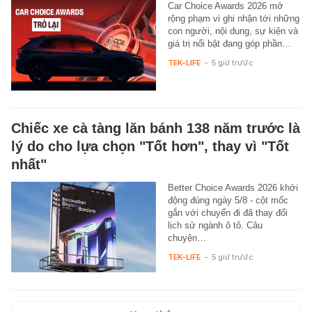
Car Choice Awards 2026 mở
rộng phạm vi ghi nhận tới những
con người, nội dung, sự kiện và
giá trị nổi bật đang góp phần…
TEK-LIFE
-
5 giờ trước
Chiếc xe cà tàng lăn bánh 138 năm trước là
lý do cho lựa chọn "Tốt hơn", thay vì "Tốt
nhất"
Better Choice Awards 2026 khởi
động đúng ngày 5/8 - cột mốc
gắn với chuyến đi đã thay đổi
lịch sử ngành ô tô. Câu
chuyện…
TEK-LIFE
-
5 giờ trước