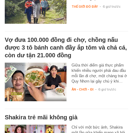
THẾ GIỚI ĐÓ ĐÂY
-
6 giờ trước
Vợ đưa 100.000 đồng đi chợ, chồng nấu
được 3 tô bánh canh đầy ắp tôm và chả cá,
còn dư tận 21.000 đồng
Giữa thời điểm giá thực phẩm
khiến nhiều người phải đau đầu
mỗi lần đi chợ, một chàng trai ở
Quy Nhơn lại gây chú ý khi…
ĂN - CHƠI - ĐI
-
6 giờ trước
Shakira trẻ mãi không già
Chỉ với một bức ảnh, Shakira
một lần nữa khiến mạng xã hội