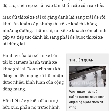
độ cao, chèn ép xe tải vào làn khẩn cấp của cao tốc.
Mặc dù tài xế xe tải cố gắng đánh lái sang trái để rời
khỏi làn khẩn cấp nhưng tài xế xe khách không
nhường đường. Thậm chí, tài xế xe khách còn phanh
gấp và tiếp tục đánh lái sang phải để buộc tài xế xe
tải dừng lại.
Hành vi của tài xế lái xe bán
TIN LIÊN QUAN
tải bị camera hành trình xe
khác ghi lại. Đoạn clip sau khi
đăng tải lên mạng xã hội nhận
được nhiều bình luận của cộng
đồng mạng.
Va chạm xe máy ngã
xuống đường, người đàn
Hầu hết các ý kiến đều tỏ sự
ông đi bộ bị ôtô chèn tử
bức xúc, phẫn nộ trước hành
vong