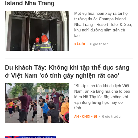
Island Nha Trang
Một vụ hỏa hoạn xảy ra tại hội
trường thuộc Champa Island
Nha Trang - Resort Hotel & Spa,
khu nghỉ dưỡng nằm trên cù
lao…
XÃ HỘI
-
6 giờ trước
Du khách Tây: Không khí tập thể dục sáng
ở Việt Nam 'có tính gây nghiện rất cao'
“Bí kíp sinh tồn khi du lịch Việt
Nam, ăn xả láng mà chả lo béo
là ra Hồ Tây lúc 6h; không khí
vận động hừng hực này có
tính…
ĂN - CHƠI - ĐI
-
6 giờ trước