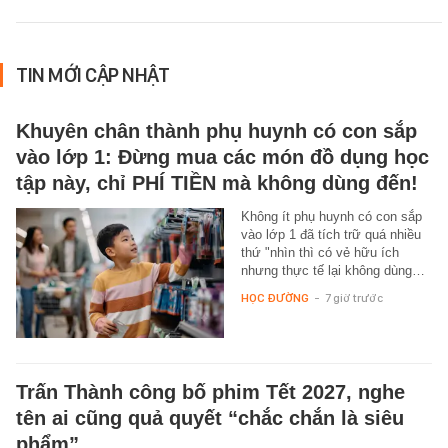
TIN MỚI CẬP NHẬT
Khuyên chân thành phụ huynh có con sắp
vào lớp 1: Đừng mua các món đồ dụng học
tập này, chỉ PHÍ TIỀN mà không dùng đến!
Không ít phụ huynh có con sắp
vào lớp 1 đã tích trữ quá nhiều
thứ "nhìn thì có vẻ hữu ích
nhưng thực tế lại không dùng…
HỌC ĐƯỜNG
-
7 giờ trước
Trấn Thành công bố phim Tết 2027, nghe
tên ai cũng quả quyết “chắc chắn là siêu
phẩm”