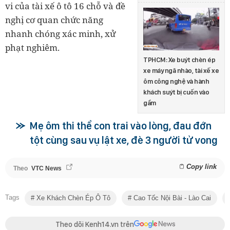
vi của tài xế ô tô 16 chỗ và đề
nghị cơ quan chức năng
nhanh chóng xác minh, xử
phạt nghiêm.
TPHCM: Xe buýt chèn ép
xe máy ngã nhào, tài xế xe
ôm công nghệ và hành
khách suýt bị cuốn vào
gầm
Mẹ ôm thi thể con trai vào lòng, đau đớn
tột cùng sau vụ lật xe, đè 3 người tử vong
Copy link
Theo
VTC News
Tags
Xe Khách Chèn Ép Ô Tô
Cao Tốc Nội Bài - Lào Cai
Theo dõi Kenh14.vn trên