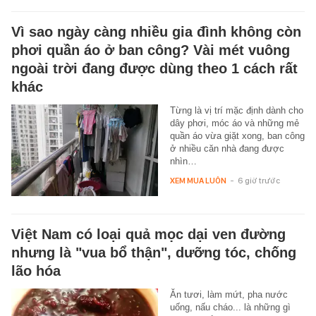
Vì sao ngày càng nhiều gia đình không còn
phơi quần áo ở ban công? Vài mét vuông
ngoài trời đang được dùng theo 1 cách rất
khác
Từng là vị trí mặc định dành cho
dây phơi, móc áo và những mẻ
quần áo vừa giặt xong, ban công
ở nhiều căn nhà đang được
nhìn…
XEM MUA LUÔN
-
6 giờ trước
Việt Nam có loại quả mọc dại ven đường
nhưng là "vua bổ thận", dưỡng tóc, chống
lão hóa
Ăn tươi, làm mứt, pha nước
uống, nấu cháo... là những gì