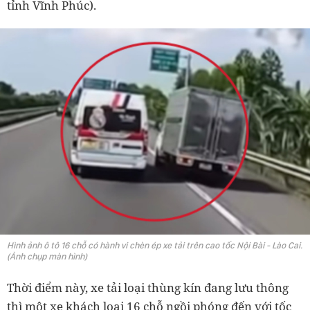
tỉnh Vĩnh Phúc).
Hình ảnh ô tô 16 chỗ có hành vi chèn ép xe tải trên cao tốc Nội Bài - Lào Cai.
(Ảnh chụp màn hình)
Thời điểm này, xe tải loại thùng kín đang lưu thông
thì một xe khách loại 16 chỗ ngồi phóng đến với tốc