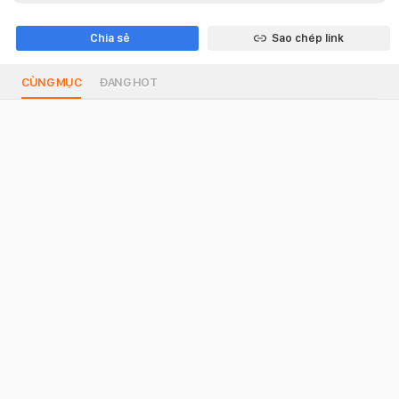
Chia sẻ
Sao chép link
CÙNG MỤC
ĐANG HOT