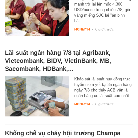
mạnh trở lại lên mốc 4.300
USD/ounce trong chiều 7/8, giá
vàng miếng SJC lại "án binh
bất…
MONEY.14
-
6 giờ trước
Lãi suất ngân hàng 7/8 tại Agribank,
Vietcombank, BIDV, VietinBank, MB,
Sacombank, HDBank,...
Khảo sát lãi suất huy động trực
tuyến niêm yết tại 35 ngân hàng
ngày 7/8 cho thấy ACB vẫn là
ngân hàng có lãi suất cao nhất…
MONEY.14
-
6 giờ trước
Khống chế vụ cháy hội trường Champa