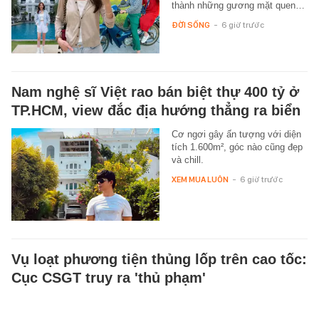
thành những gương mặt quen…
ĐỜI SỐNG
-
6 giờ trước
Nam nghệ sĩ Việt rao bán biệt thự 400 tỷ ở
TP.HCM, view đắc địa hướng thẳng ra biển
Cơ ngơi gây ấn tượng với diện
tích 1.600m², góc nào cũng đẹp
và chill.
XEM MUA LUÔN
-
6 giờ trước
Vụ loạt phương tiện thủng lốp trên cao tốc:
Cục CSGT truy ra 'thủ phạm'
Sau quá trình truy tìm, Cục
Cảnh sát giao thông (CSGT) đã