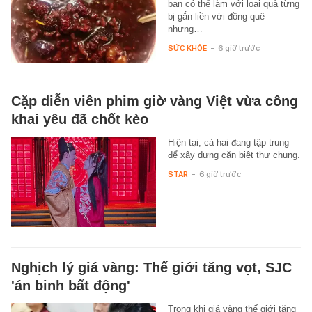
bạn có thể làm với loại quả từng
bị gắn liền với đồng quê
nhưng…
SỨC KHỎE
-
6 giờ trước
Cặp diễn viên phim giờ vàng Việt vừa công
khai yêu đã chốt kèo
Hiện tại, cả hai đang tập trung
để xây dựng căn biệt thự chung.
STAR
-
6 giờ trước
Nghịch lý giá vàng: Thế giới tăng vọt, SJC
'án binh bất động'
Trong khi giá vàng thế giới tăng