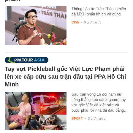
Thông báo từ Trấn Thành khiến
cả MXH phấn khích vô cùng.
CINE
-
6 giờ trước
Tay vợt Pickleball gốc Việt Lực Phạm phải
lên xe cấp cứu sau trận đấu tại PPA Hồ Chí
Minh
Sau trận vòng 16 đôi nam nữ
căng thẳng kéo dài 3 game, tay
vợt gốc Việt đã kiệt sức và
buộc phải rời nhà thi đấu bằng…
SPORT
-
6 giờ trước