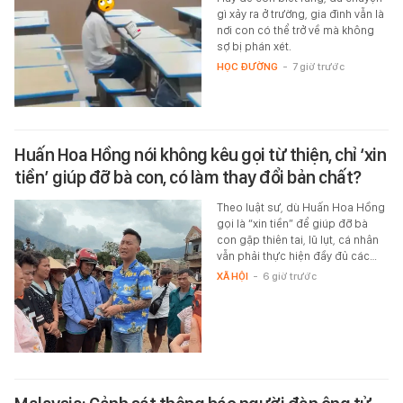
gì xảy ra ở trường, gia đình vẫn là
nơi con có thể trở về mà không
sợ bị phán xét.
HỌC ĐƯỜNG
-
7 giờ trước
Huấn Hoa Hồng nói không kêu gọi từ thiện, chỉ ‘xin
tiền’ giúp đỡ bà con, có làm thay đổi bản chất?
Theo luật sư, dù Huấn Hoa Hồng
gọi là “xin tiền” để giúp đỡ bà
con gặp thiên tai, lũ lụt, cá nhân
vẫn phải thực hiện đầy đủ các…
XÃ HỘI
-
6 giờ trước