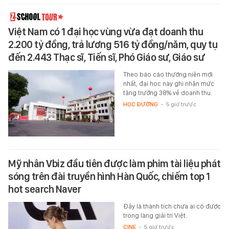
Việt Nam có 1 đại học vùng vừa đạt doanh thu
2.200 tỷ đồng, trả lương 516 tỷ đồng/năm, quy tụ
đến 2.443 Thạc sĩ, Tiến sĩ, Phó Giáo sư, Giáo sư
Theo báo cáo thường niên mới
nhất, đại học này ghi nhận mức
tăng trưởng 38% về doanh thu.
HỌC ĐƯỜNG
-
5 giờ trước
Mỹ nhân Vbiz đầu tiên được làm phim tài liệu phát
sóng trên đài truyền hình Hàn Quốc, chiếm top 1
hot search Naver
Đây là thành tích chưa ai có được
trong làng giải trí Việt.
CINE
-
5 giờ trước