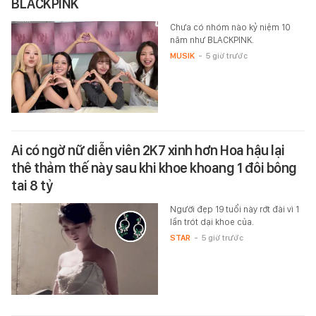
BLACKPINK
Chưa có nhóm nào kỷ niệm 10
năm như BLACKPINK.
MUSIK
-
5 giờ trước
Ai có ngờ nữ diễn viên 2K7 xinh hơn Hoa hậu lại
thê thảm thế này sau khi khoe khoang 1 đôi bông
tai 8 tỷ
Người đẹp 19 tuổi này rớt đài vì 1
lần trót dại khoe của.
STAR
-
5 giờ trước