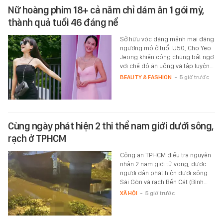
Nữ hoàng phim 18+ cả năm chỉ dám ăn 1 gói mỳ,
thành quả tuổi 46 đáng nể
Sở hữu vóc dáng mảnh mai đáng
ngưỡng mộ ở tuổi U50, Cho Yeo
Jeong khiến công chúng bất ngờ
với chế độ ăn uống và tập luyện…
BEAUTY & FASHION
-
5 giờ trước
Cùng ngày phát hiện 2 thi thể nam giới dưới sông,
rạch ở TPHCM
Công an TPHCM điều tra nguyên
nhân 2 nam giới tử vong, được
người dân phát hiện dưới sông
Sài Gòn và rạch Bến Cát (Bình…
XÃ HỘI
-
5 giờ trước