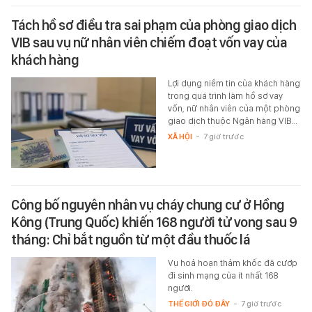
Tách hồ sơ điều tra sai phạm của phòng giao dịch
VIB sau vụ nữ nhân viên chiếm đoạt vốn vay của
khách hàng
Lợi dụng niềm tin của khách hàng
trong quá trình làm hồ sơ vay
vốn, nữ nhân viên của một phòng
giao dịch thuộc Ngân hàng VIB…
XÃ HỘI
-
7 giờ trước
Công bố nguyên nhân vụ cháy chung cư ở Hồng
Kông (Trung Quốc) khiến 168 người tử vong sau 9
tháng: Chỉ bắt nguồn từ một đầu thuốc lá
Vụ hoả hoạn thảm khốc đã cướp
đi sinh mạng của ít nhất 168
người.
THẾ GIỚI ĐÓ ĐÂY
-
7 giờ trước