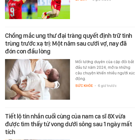
Chồng mắc ung thư đại tràng quyết định trữ tinh
trùng trước xạ trị: Một năm sau cưới vợ, nay đã
đón con đầu lòng
Mối lương duyên của cặp đôi bắt
đầu từ năm 2024, mở ra những
câu chuyện khiến nhiều người xúc
động.
SỨC KHỎE
-
6 giờ trước
Tiết lộ tin nhắn cuối cùng của nam ca sĩ 8X vừa
được tìm thấy tử vong dưới sông sau 1 ngày mất
tích