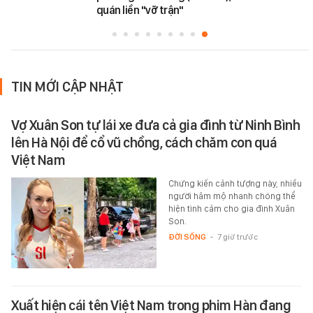
quán liền "vỡ trận"
TIN MỚI CẬP NHẬT
Vợ Xuân Son tự lái xe đưa cả gia đình từ Ninh Bình
lên Hà Nội để cổ vũ chồng, cách chăm con quá
Việt Nam
Chứng kiến cảnh tượng này, nhiều
người hâm mộ nhanh chóng thể
hiện tình cảm cho gia đình Xuân
Son.
ĐỜI SỐNG
-
7 giờ trước
Xuất hiện cái tên Việt Nam trong phim Hàn đang