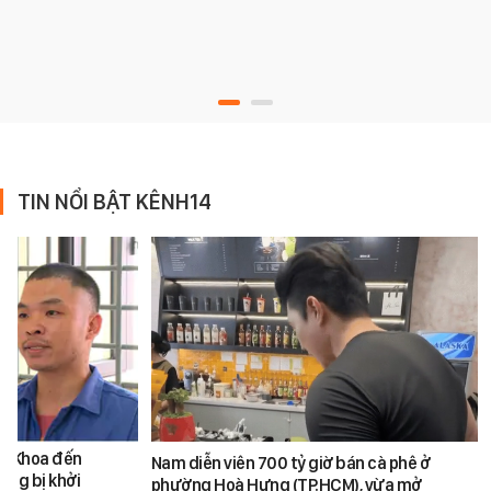
TIN NỔI BẬT KÊNH14
ăn Khoa đến
Nam diễn viên 700 tỷ giờ bán cà phê ở
ũng bị khởi
phường Hoà Hưng (TP.HCM), vừa mở