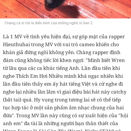
Chàng ca sĩ trẻ là điển hình của những nghệ sĩ Gen Z
Là 1 MV về tình yêu hiện đại, sự góp mặt của rapper
Hieuthuhai trong MV với vai trò cameo khiến cho
khán giả đứng ngồi không yên. Chàng rapper đình
đám cũng không tiếc lời khen ngợi: "Mình biết Wren
từ lâu qua các ca khúc tiếng Anh. Lần đầu tiên khi
nghe Thích Em Hơi Nhiều mình khá ngạc nhiên khi
lần đầu tiên thấy em ấy hát tiếng Việt và cứ nghe đi
nghe lại nhiều lần lắm vì giai điệu bài hát này catchy
(bắt tai) quá. Hy vọng trong tương lai sẽ có thể tiếp
tục hợp tác ở một sản phẩm âm nhạc chung của hai
đứa". Trong MV lần này cũng có sự xuất hiện của "hội
anh em" đa tài là những người bạn thân thiết của