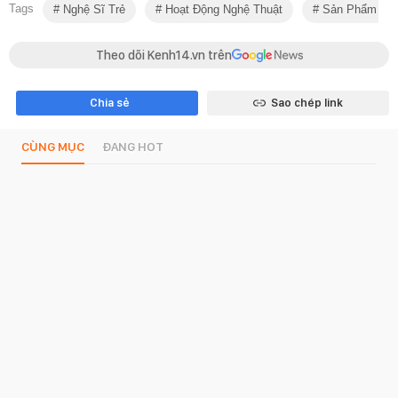
Tags
Nghệ Sĩ Trẻ
Hoạt Động Nghệ Thuật
Sản Phẩm Âm
Theo dõi Kenh14.vn trên
Chia sẻ
Sao chép link
CÙNG MỤC
ĐANG HOT