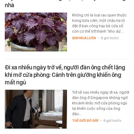
nhà
Không chỉ là loại rau quen thuộc
trong bữa cơm, một chậu tía tô
đặt ở ban công hay bệ cửa sổ
còn có thể trở thành “kho dự…
XEM MUA LUÔN
-
6 giờ trước
Đi xa nhiều ngày trở về, người đàn ông chết lặng
khi mở cửa phòng: Cảnh trên giường khiến ông
mất ngủ
Trở về sau nhiều ngày đi xa, người
đàn ông ở Singapore không ngờ
khoảnh khắc mở cửa phòng ngủ
lại khiến cuộc sống của ông
đảo…
THẾ GIỚI ĐÓ ĐÂY
-
6 giờ trước