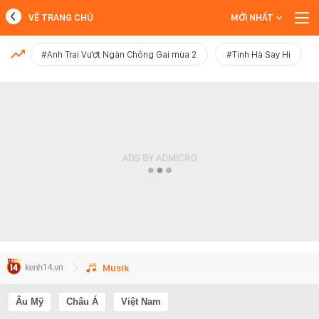
VỀ TRANG CHỦ
MỚI NHẤT
MỚI NHẤT
#Anh Trai Vượt Ngàn Chông Gai mùa 2
#Tinh Hà Say Hi
Xem thêm
Musik
Âu Mỹ
Châu Á
Việt Nam