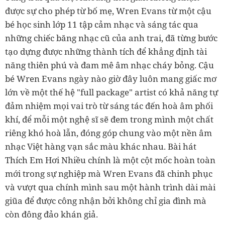
được sự cho phép từ bố mẹ, Wren Evans từ một cậu
bé học sinh lớp 11 tập cảm nhạc và sáng tác qua
những chiếc băng nhạc cũ của anh trai, đã từng bước
tạo dựng được những thành tích để khẳng định tài
năng thiên phú và đam mê âm nhạc cháy bỏng. Cậu
bé Wren Evans ngày nào giờ đây luôn mang giấc mơ
lớn về một thế hệ "full package" artist có khả năng tự
đảm nhiệm mọi vai trò từ sáng tác đến hoà âm phối
khí, để mỗi một nghệ sĩ sẽ đem trong mình một chất
riêng khó hoà lẫn, đóng góp chung vào một nền âm
nhạc Việt hàng vạn sắc màu khác nhau. Bài hát
Thích Em Hơi Nhiều chính là một cột mốc hoàn toàn
mới trong sự nghiệp mà Wren Evans đã chinh phục
và vượt qua chính mình sau một hành trình dài mài
giũa để được công nhận bởi không chỉ gia đình mà
còn đông đảo khán giả.