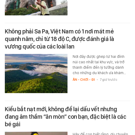
Không phải Sa Pa, Việt Nam có 1 nơi mát mẻ
quanh năm, chỉ từ 18 độ C, được đánh giá là
vương quốc của các loài lan
Nơi đây được ghép từ hai đỉnh
núi cao nhất tại khu vực, và trở
thành điểm đến lý tưởng dành
cho những du khách ưa khám…
ĂN - CHƠI - ĐI
-
7 giờ trước
Kiểu bắt nạt mới, không để lại dấu vết nhưng
đang âm thầm “ăn mòn” con bạn, đặc biệt là các
bé gái
Hãy để con biết rằng, dù chuyện