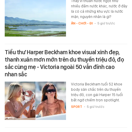
Thay vì thuần nước ngọt như
nhiều đầm nước khác, nước ở đây
là có cả những khu vực là nước
mặn, nguyên nhân là gì?
ĂN - CHƠI - ĐI
-
5 giờ trước
Tiểu thư Harper Beckham khoe visual xinh đẹp,
thanh xuân mơn mởn trên du thuyền triệu đô, đọ
sắc cùng mẹ - Victoria ngoài 50 vẫn đỉnh cao
nhan sắc
Victoria Beckham tuổi 52 khoe
body săn chắc trên du thuyền
triệu đô, con gái Harper 15 tuổi
bất ngờ chiếm trọn spotlight.
SPORT
-
5 giờ trước