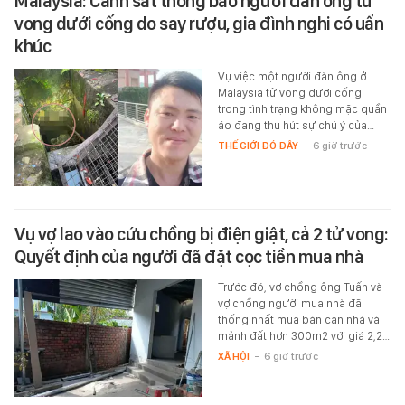
Malaysia: Cảnh sát thông báo người đàn ông tử
vong dưới cống do say rượu, gia đình nghi có uẩn
khúc
Vụ việc một người đàn ông ở
Malaysia tử vong dưới cống
trong tình trạng không mặc quần
áo đang thu hút sự chú ý của…
THẾ GIỚI ĐÓ ĐÂY
-
6 giờ trước
Vụ vợ lao vào cứu chồng bị điện giật, cả 2 tử vong:
Quyết định của người đã đặt cọc tiền mua nhà
Trước đó, vợ chồng ông Tuấn và
vợ chồng người mua nhà đã
thống nhất mua bán căn nhà và
mảnh đất hơn 300m2 với giá 2,2…
XÃ HỘI
-
6 giờ trước