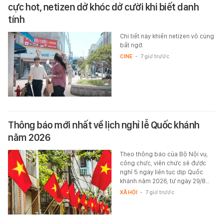
cực hot, netizen dở khóc dở cười khi biết danh
tính
Chi tiết này khiến netizen vô cùng
bất ngờ.
CINE
-
7 giờ trước
Thông báo mới nhất về lịch nghỉ lễ Quốc khánh
năm 2026
Theo thông báo của Bộ Nội vụ,
công chức, viên chức sẽ được
nghỉ 5 ngày liên tục dịp Quốc
khánh năm 2026, từ ngày 29/8…
XÃ HỘI
-
7 giờ trước