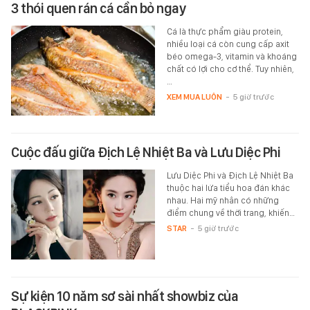
3 thói quen rán cá cần bỏ ngay
Cá là thực phẩm giàu protein,
nhiều loại cá còn cung cấp axit
béo omega-3, vitamin và khoáng
chất có lợi cho cơ thể. Tuy nhiên,
…
XEM MUA LUÔN
-
5 giờ trước
Cuộc đấu giữa Địch Lệ Nhiệt Ba và Lưu Diệc Phi
Lưu Diệc Phi và Địch Lệ Nhiệt Ba
thuộc hai lứa tiểu hoa đán khác
nhau. Hai mỹ nhân có những
điểm chung về thời trang, khiến…
STAR
-
5 giờ trước
Sự kiện 10 năm sơ sài nhất showbiz của