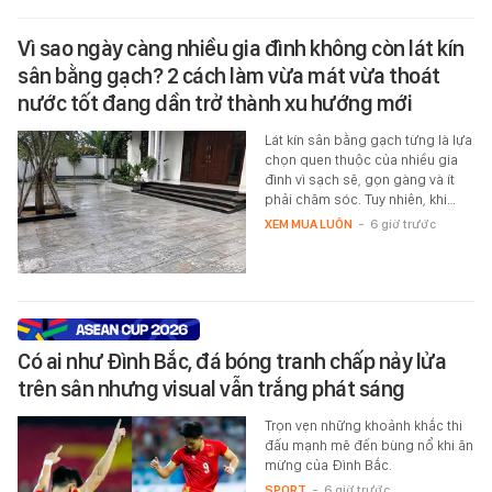
Vì sao ngày càng nhiều gia đình không còn lát kín
sân bằng gạch? 2 cách làm vừa mát vừa thoát
nước tốt đang dần trở thành xu hướng mới
Lát kín sân bằng gạch từng là lựa
chọn quen thuộc của nhiều gia
đình vì sạch sẽ, gọn gàng và ít
phải chăm sóc. Tuy nhiên, khi…
XEM MUA LUÔN
-
6 giờ trước
Có ai như Đình Bắc, đá bóng tranh chấp nảy lửa
trên sân nhưng visual vẫn trắng phát sáng
Trọn vẹn những khoảnh khắc thi
đấu mạnh mẽ đến bùng nổ khi ăn
mừng của Đình Bắc.
SPORT
-
6 giờ trước