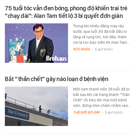
75 tuổi tóc vẫn đen bóng, phong độ khiến trai trẻ
"chạy dài": Alan Tam tiết lộ 3 bí quyết đơn giản
Trong khi nhiều đấng mày râu
bước qua tuổi 30 đã bắt đầu lo
lắng về rụng tóc, hói đầu, thậm
chí là tóc bạc sớm thì Alan Tam…
SỨC KHỎE
-
5 giờ trước
Bắt "thần chết" gây náo loạn ở bệnh viện
Một nam thanh niên 26 tuổi đã bị
bắt sau khi cải trang thành "Thần
Chết" rồi trèo lên mái một bệnh
viện, đứng nhìn chằm chằm vào…
THẾ GIỚI ĐÓ ĐÂY
-
5 giờ trước