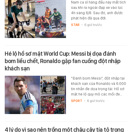
Nam ca sĩ hàng đầu này mất tích
sau khi ra ngoài đạp xe vào lúc
4h sáng 6/8. Sau đó, anh được
phát hiện đã qua đời.
STAR
-
6 giờ trước
Hé lộ hồ sơ mật World Cup: Messi bị dọa đánh
bom liều chết, Ronaldo gặp fan cuồng đột nhập
khách sạn
"Đánh bom Messi", đột nhập tại
khách sạn của Ronaldo và 6.000
tin nhắn đe dọa trọng tài: Hồ sơ
mật hé lộ quy mô các mối đe…
SPORT
-
6 giờ trước
4 lý do vì sao nên trồng một chậu cây tía tô trong