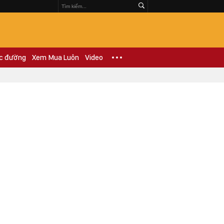
c đường
Xem Mua Luôn
Video