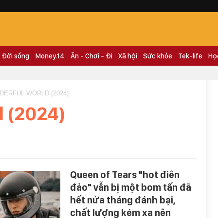
Đời sống
Money.14
Ăn - Chơi - Đi
Xã hội
Sức khỏe
Tek-life
Họ
DERFUL WORLD (2024)
 (2024)
Queen of Tears "hot điên
đảo" vẫn bị một bom tấn đã
hết nửa tháng đánh bại,
chất lượng kém xa nên