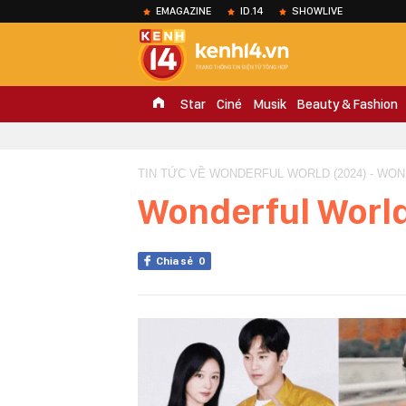
EMAGAZINE
ID.14
SHOWLIVE
Star
Ciné
Musik
Beauty & Fashion
TIN TỨC VỀ WONDERFUL WORLD (2024) - WON
Wonderful World
Chia sẻ
0