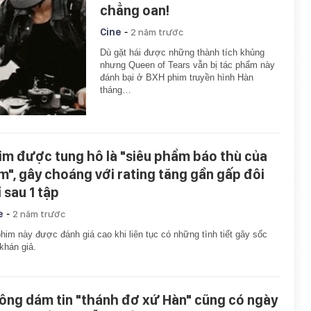
chẳng oan!
-
Cine
2 năm trước
Dù gặt hái được những thành tích khủng
nhưng Queen of Tears vẫn bị tác phẩm này
đánh bại ở BXH phim truyền hình Hàn
tháng…
im được tung hô là "siêu phẩm báo thù của
m", gây choáng với rating tăng gần gấp đôi
 sau 1 tập
-
e
2 năm trước
him này được đánh giá cao khi liên tục có những tình tiết gây sốc
khán giả.
ông dám tin "thánh đơ xứ Hàn" cũng có ngày