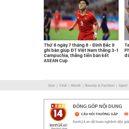
Thứ 6 ngày 7 tháng 8 - Đình Bắc 9
Ta
ghi bàn giúp ĐT Việt Nam thắng 3-1
Ph
Campuchia, thẳng tiến bán kết
đấ
ASEAN Cup
Star
Ciné
Musik
Beauty & Fashion
Sport
ĐÓNG GÓP NỘI DUNG
CÂU HỎI THƯỜNG GẶP
Kenh14.vn rất hoan nghênh độc giả g