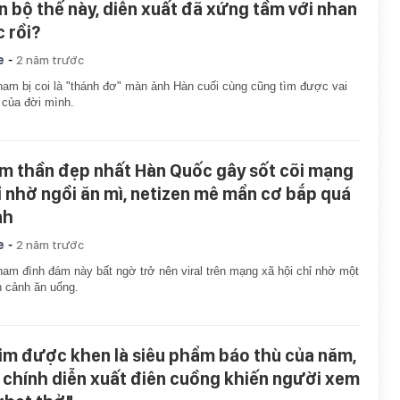
ến bộ thế này, diễn xuất đã xứng tầm với nhan
c rồi?
-
e
2 năm trước
am bị coi là "thánh đơ" màn ảnh Hàn cuối cùng cũng tìm được vai
 của đời mình.
m thần đẹp nhất Hàn Quốc gây sốt cõi mạng
ỉ nhờ ngồi ăn mì, netizen mê mẩn cơ bắp quá
nh
-
e
2 năm trước
am đình đám này bất ngờ trở nên viral trên mạng xã hội chỉ nhờ một
 cảnh ăn uống.
im được khen là siêu phẩm báo thù của năm,
 chính diễn xuất điên cuồng khiến người xem