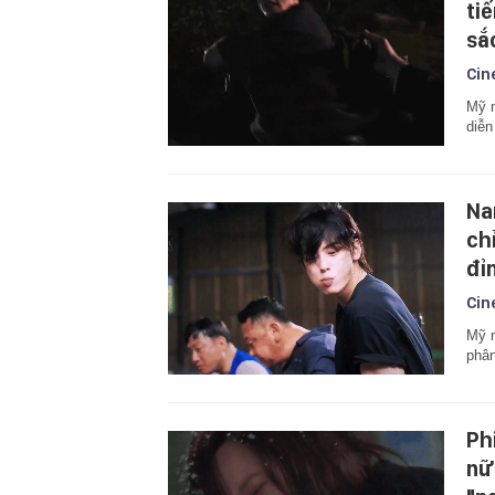
ti
sắ
Cin
Mỹ n
diễn
Na
ch
đỉ
Cin
Mỹ n
phân
Ph
nữ