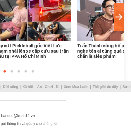
y vợt Pickleball gốc Việt Lực
Trấn Thành công bố phim
ạm phải lên xe cấp cứu sau trận
nghe tên ai cũng quả quy
u tại PPA Hồ Chí Minh
chắn là siêu phẩm”
Đời sống
Xã hội
Ăn - Chơi - Đi
Xem Mua Luôn
Thế giới đó đây
Sức 
bandoc@kenh14.vn
ửi thông tin và góp ý cho chúng tôi.