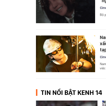
"n
Cin
Bộ p
Na
xấ
tạ
Cin
Nam 
việc
TIN NỔI BẬT KENH 14