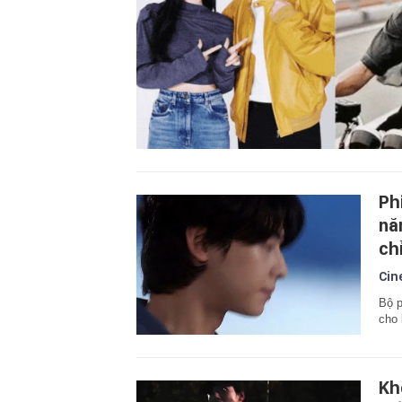
Ph
nă
chỉ
Cin
Bộ p
cho 
Kh