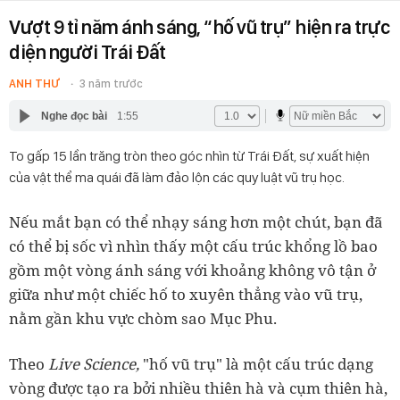
Vượt 9 tỉ năm ánh sáng, “hố vũ trụ” hiện ra trực
diện người Trái Đất
ANH THƯ
3 năm trước
Nghe đọc bài
1:55
To gấp 15 lần trăng tròn theo góc nhìn từ Trái Đất, sự xuất hiện
của vật thể ma quái đã làm đảo lộn các quy luật vũ trụ học.
Nếu mắt bạn có thể nhạy sáng hơn một chút, bạn đã
có thể bị sốc vì nhìn thấy một cấu trúc khổng lồ bao
gồm một vòng ánh sáng với khoảng không vô tận ở
giữa như một chiếc hố to xuyên thẳng vào vũ trụ,
nằm gần khu vực chòm sao Mục Phu.
Theo
Live Science,
"hố vũ trụ" là một cấu trúc dạng
vòng được tạo ra bởi nhiều thiên hà và cụm thiên hà,