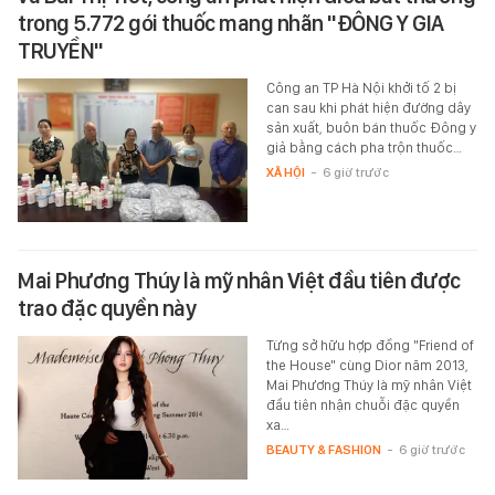
trong 5.772 gói thuốc mang nhãn "ĐÔNG Y GIA
TRUYỀN"
Công an TP Hà Nội khởi tố 2 bị
can sau khi phát hiện đường dây
sản xuất, buôn bán thuốc Đông y
giả bằng cách pha trộn thuốc…
XÃ HỘI
-
6 giờ trước
Mai Phương Thúy là mỹ nhân Việt đầu tiên được
trao đặc quyền này
Từng sở hữu hợp đồng "Friend of
the House" cùng Dior năm 2013,
Mai Phương Thúy là mỹ nhân Việt
đầu tiên nhận chuỗi đặc quyền
xa…
BEAUTY & FASHION
-
6 giờ trước