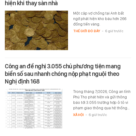
hiện khi thay sàn nhà
Một cặp vợ chồng tại Anh bất
ngờ phát hiện kho báu hơn 266
đồng tiền vàng.
THẾ GIỚI ĐÓ ĐÂY
-
6 giờ trước
Công an đề nghị 3.055 chủ phương tiện mang
biển số sau nhanh chóng nộp phạt nguội theo
Nghị định 168
Trong tháng 7/2026, Công an tỉnh
Phú Thọ phát hiện và gửi thông
báo tới 3.055 trường hợp ô tô vi
phạm giao thông qua hệ thống…
XÃ HỘI
-
6 giờ trước