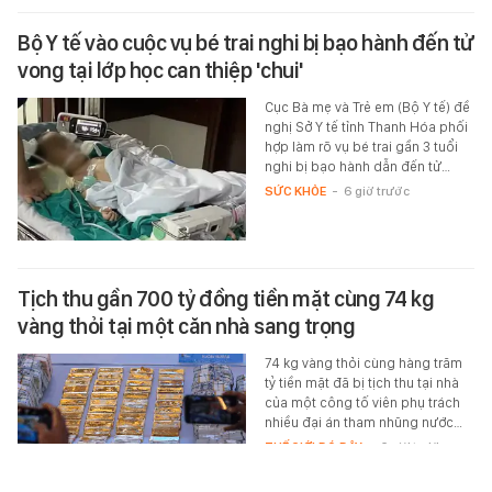
Bộ Y tế vào cuộc vụ bé trai nghi bị bạo hành đến tử
vong tại lớp học can thiệp 'chui'
Cục Bà mẹ và Trẻ em (Bộ Y tế) đề
nghị Sở Y tế tỉnh Thanh Hóa phối
hợp làm rõ vụ bé trai gần 3 tuổi
nghi bị bạo hành dẫn đến tử…
SỨC KHỎE
-
6 giờ trước
Tịch thu gần 700 tỷ đồng tiền mặt cùng 74 kg
vàng thỏi tại một căn nhà sang trọng
74 kg vàng thỏi cùng hàng trăm
tỷ tiền mặt đã bị tịch thu tại nhà
của một công tố viên phụ trách
nhiều đại án tham nhũng nước…
THẾ GIỚI ĐÓ ĐÂY
-
6 giờ trước