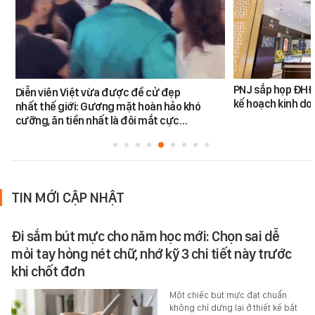
PNJ sắp họp ĐHĐ
Diễn viên Việt vừa được đề cử đẹp
kế hoạch kinh d
nhất thế giới: Gương mặt hoàn hảo khó
cưỡng, ăn tiền nhất là đôi mắt cực…
TIN MỚI CẬP NHẬT
Đi sắm bút mực cho năm học mới: Chọn sai dễ
mỏi tay hỏng nét chữ, nhớ kỹ 3 chi tiết này trước
khi chốt đơn
Một chiếc bút mực đạt chuẩn
không chỉ dừng lại ở thiết kế bắt