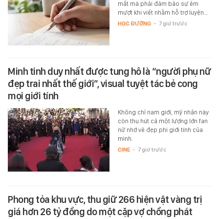
mắt mà phải đảm bảo sự êm
mượt khi viết nhằm hỗ trợ luyện…
HỌC ĐƯỜNG
-
7 giờ trước
Minh tinh duy nhất được tung hô là “người phụ nữ
đẹp trai nhất thế giới”, visual tuyệt tác bẻ cong
mọi giới tính
Không chỉ nam giới, mỹ nhân này
còn thu hút cả một lượng lớn fan
nữ nhờ vẻ đẹp phi giới tính của
mình.
CINE
-
7 giờ trước
Phong tỏa khu vực, thu giữ 266 hiện vật vàng trị
giá hơn 26 tỷ đồng do một cặp vợ chồng phát