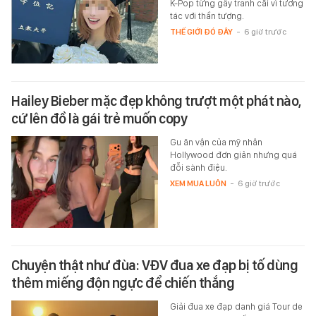
K-Pop từng gây tranh cãi vì tương
tác với thần tượng.
THẾ GIỚI ĐÓ ĐÂY
-
6 giờ trước
Hailey Bieber mặc đẹp không trượt một phát nào,
cứ lên đồ là gái trẻ muốn copy
Gu ăn vận của mỹ nhân
Hollywood đơn giản nhưng quá
đỗi sành điệu.
XEM MUA LUÔN
-
6 giờ trước
Chuyện thật như đùa: VĐV đua xe đạp bị tố dùng
thêm miếng độn ngực để chiến thắng
Giải đua xe đạp danh giá Tour de