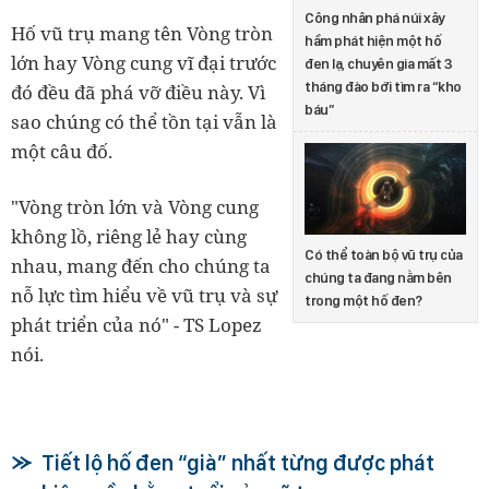
Công nhân phá núi xây
Hố vũ trụ mang tên Vòng tròn
hầm phát hiện một hố
lớn hay Vòng cung vĩ đại trước
đen lạ, chuyên gia mất 3
tháng đào bới tìm ra “kho
đó đều đã phá vỡ điều này. Vì
báu”
sao chúng có thể tồn tại vẫn là
một câu đố.
"Vòng tròn lớn và Vòng cung
không lồ, riêng lẻ hay cùng
Có thể toàn bộ vũ trụ của
nhau, mang đến cho chúng ta
chúng ta đang nằm bên
nỗ lực tìm hiểu về vũ trụ và sự
trong một hố đen?
phát triển của nó" - TS Lopez
nói.
Tiết lộ hố đen “già” nhất từng được phát