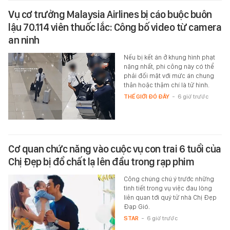
Vụ cơ trưởng Malaysia Airlines bị cáo buộc buôn
lậu 70.114 viên thuốc lắc: Công bố video từ camera
an ninh
Nếu bị kết án ở khung hình phạt
nặng nhất, phi công này có thể
phải đối mặt với mức án chung
thân hoặc thậm chí là tử hình.
THẾ GIỚI ĐÓ ĐÂY
-
6 giờ trước
Cơ quan chức năng vào cuộc vụ con trai 6 tuổi của
Chị Đẹp bị đổ chất lạ lên đầu trong rạp phim
Công chúng chú ý trước những
tình tiết trong vụ việc đau lòng
liên quan tới quý tử nhà Chị Đẹp
Đạp Gió.
STAR
-
6 giờ trước