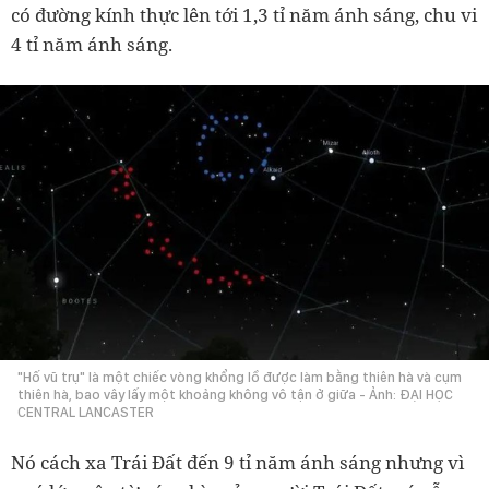
có đường kính thực lên tới 1,3 tỉ năm ánh sáng, chu vi
4 tỉ năm ánh sáng.
"Hố vũ trụ" là một chiếc vòng khổng lồ được làm bằng thiên hà và cụm
thiên hà, bao vây lấy một khoảng không vô tận ở giữa - Ảnh: ĐẠI HỌC
CENTRAL LANCASTER
Nó cách xa Trái Đất đến 9 tỉ năm ánh sáng nhưng vì