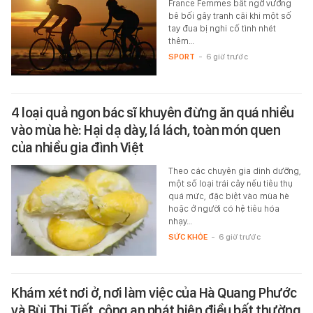
France Femmes bất ngờ vướng
bê bối gây tranh cãi khi một số
tay đua bị nghi cố tình nhét
thêm…
SPORT
-
6 giờ trước
4 loại quả ngon bác sĩ khuyên đừng ăn quá nhiều
vào mùa hè: Hại dạ dày, lá lách, toàn món quen
của nhiều gia đình Việt
Theo các chuyên gia dinh dưỡng,
một số loại trái cây nếu tiêu thụ
quá mức, đặc biệt vào mùa hè
hoặc ở người có hệ tiêu hóa
nhạy…
SỨC KHỎE
-
6 giờ trước
Khám xét nơi ở, nơi làm việc của Hà Quang Phước
và Bùi Thị Tiết, công an phát hiện điều bất thường