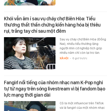
Khói vẫn âm ỉ sau vụ cháy chợ Biên Hòa: Tiểu
thương thất thần chứng kiến hàng hóa bị thiêu
rụi, trắng tay chỉ sau một đêm
Sau vụ cháy chợ Biên Hòa (Đồng
Nai), nhiều tiểu thương lặng
người nhìn cơ nghiệp tích góp
nhiều năm chỉ còn lại tro tàn.
XÃ HỘI
-
6 giờ trước
Fangirl nổi tiếng của nhóm nhạc nam K-Pop nghi
tự tử ngay trên sóng livestream vì bị fandom bạo
lực mạng thời gian dài
Cô là một influencer trên TikTok
và là fangirl của một nhóm nhạc