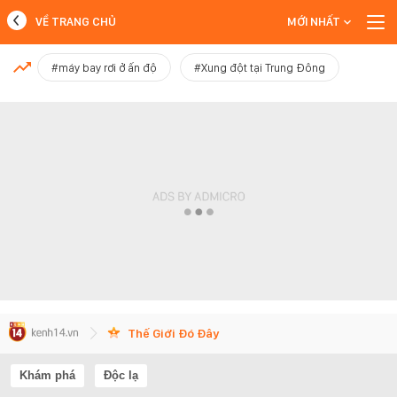
VỀ TRANG CHỦ
MỚI NHẤT
MỚI NHẤT
#máy bay rơi ở ấn độ
#Xung đột tại Trung Đông
Xem thêm
Thế Giới Đó Đây
Khám phá
Độc lạ