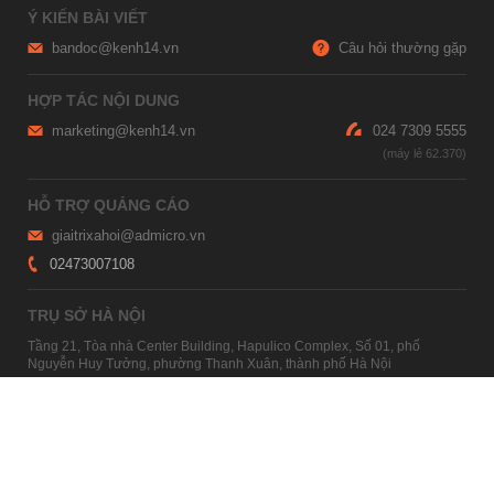
Ý KIẾN BÀI VIẾT
bandoc@kenh14.vn
Câu hỏi thường gặp
HỢP TÁC NỘI DUNG
marketing@kenh14.vn
024 7309 5555
HỖ TRỢ QUẢNG CÁO
giaitrixahoi@admicro.vn
02473007108
TRỤ SỞ HÀ NỘI
Tầng 21, Tòa nhà Center Building, Hapulico Complex, Số 01, phố
Nguyễn Huy Tưởng, phường Thanh Xuân, thành phố Hà Nội
TRỤ SỞ TP.HỒ CHÍ MINH
Tầng 4, Tòa nhà 123, số 127 Võ Văn Tần, Phường Xuân Hòa, TPHCM