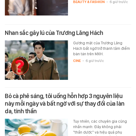
BEAUTY & FASHION
-
6 giờ trước
Nhan sắc gây lú của Trương Lăng Hách
Gương mặt của Trương Lăng
Hách bất ngờ trở thành tâm điểm
bàn tán trên MXH.
CINE
-
6 giờ trước
Bỏ cà phê sáng, tôi uống hỗn hợp 3 nguyên liệu
này mỗi ngày và bất ngờ với sự thay đổi của làn
da, tinh thần
Tuy nhiên, các chuyên gia cũng
nhấn mạnh: Đây không phải
"thần dược" và hiệu quả phụ