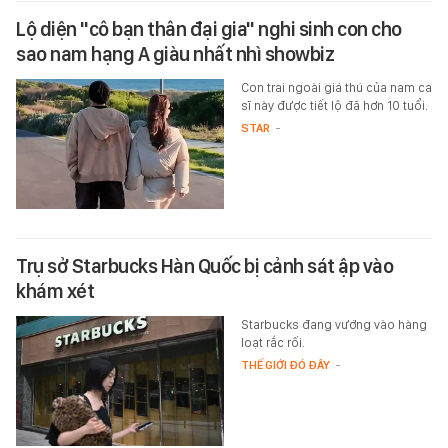
Lộ diện "cô bạn thân đại gia" nghi sinh con cho
sao nam hạng A giàu nhất nhì showbiz
Con trai ngoài giá thú của nam ca
sĩ này được tiết lộ đã hơn 10 tuổi.
STAR
-
Trụ sở Starbucks Hàn Quốc bị cảnh sát ập vào
khám xét
Starbucks đang vướng vào hàng
loạt rắc rối.
THẾ GIỚI ĐÓ ĐÂY
-