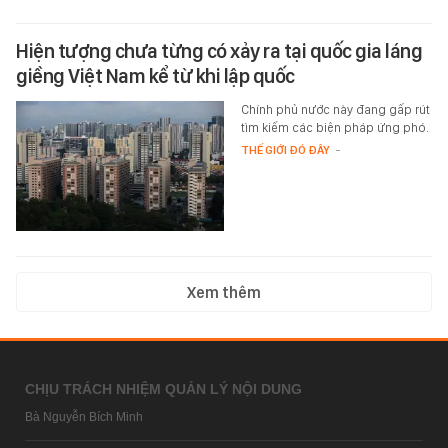
Hiện tượng chưa từng có xảy ra tại quốc gia láng
giềng Việt Nam kể từ khi lập quốc
Chính phủ nước này đang gấp rút
tìm kiếm các biện pháp ứng phó.
THẾ GIỚI ĐÓ ĐÂY
-
Xem thêm
CHỊU TRÁCH NHIỆM QUẢN LÝ NỘI DUNG
Bà Nguyễn Bích Minh