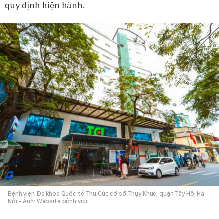
quy định hiện hành.
Bệnh viện Đa khoa Quốc tế Thu Cúc cơ sở Thụy Khuê, quận Tây Hồ, Hà
Nội - Ảnh: Website bệnh viện