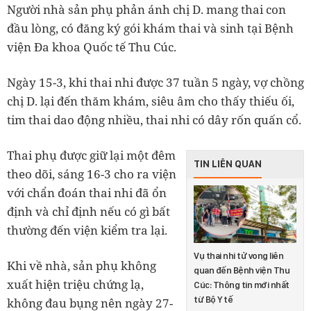
Người nhà sản phụ phản ánh chị D. mang thai con
đầu lòng, có đăng ký gói khám thai và sinh tại Bệnh
viện Đa khoa Quốc tế Thu Cúc.
Ngày 15-3, khi thai nhi được 37 tuần 5 ngày, vợ chồng
chị D. lại đến thăm khám, siêu âm cho thấy thiếu ối,
tim thai dao động nhiều, thai nhi có dây rốn quấn cổ.
Thai phụ được giữ lại một đêm
TIN LIÊN QUAN
theo dõi, sáng 16-3 cho ra viện
với chẩn đoán thai nhi đã ổn
định và chỉ định nếu có gì bất
thường đến viện kiểm tra lại.
Vụ thai nhi tử vong liên
Khi về nhà, sản phụ không
quan đến Bệnh viện Thu
xuất hiện triệu chứng lạ,
Cúc: Thông tin mới nhất
từ Bộ Y tế
không đau bụng nên ngày 27-