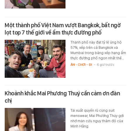
Một thành phố Việt Nam vượt Bangkok, bất ngờ
lọt top 7 thế giới về ẩm thực đường phố
Thành phố này đạt tỷ lệ ủng hộ
57%, xếp trên cả Bangkok và
Mumbai trong bảng xếp hạng ẩm
thực đường phố ngon nhất thế…
ĂN - CHƠI - ĐI
-
6 giờ trước
Khoảnh khắc Mai Phương Thuý cần cảm ơn đàn
chị
Tái xuất quyến rũ cùng suit
menswear, Mai Phương Thúy gợi
nhớ màn cứu nguy thảm đỏ của
Minh Hằng.