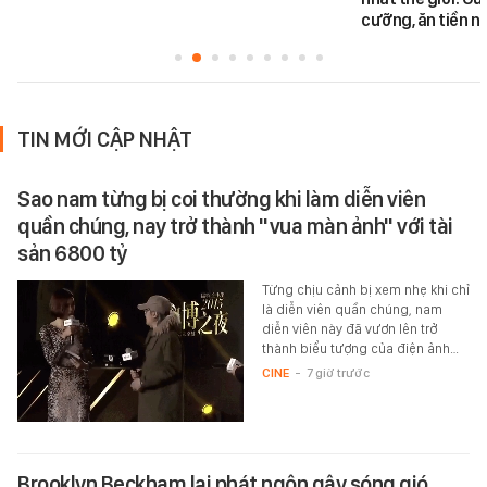
cưỡng, ăn tiền n
TIN MỚI CẬP NHẬT
Sao nam từng bị coi thường khi làm diễn viên
quần chúng, nay trở thành "vua màn ảnh" với tài
sản 6800 tỷ
Từng chịu cảnh bị xem nhẹ khi chỉ
là diễn viên quần chúng, nam
diễn viên này đã vươn lên trở
thành biểu tượng của điện ảnh…
CINE
-
7 giờ trước
Brooklyn Beckham lại phát ngôn gây sóng gió