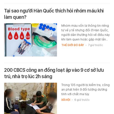
Tại sao người Hàn Quốc thích hỏi nhóm máu khi
làm quen?
Mhóm máu vốn là thông tin riêng
tư về y tế nhưng đối ở Hàn Quốc,
người dân thường hỏi về điều này
khi làm quen hoặc gặp mặt lần…
THẾ GIỚI ĐÓ ĐÂY
-
7 giờ trước
200 CBCS công an đồng loạt ập vào 9 cơ sở lưu
trú, nhà trọ lúc 2h sáng
Trong 135 người bị kiểm tra, công
an phát hiện 9 đối tượng dương
tính với chất ma túy.
XÃ HỘI
-
6 giờ trước