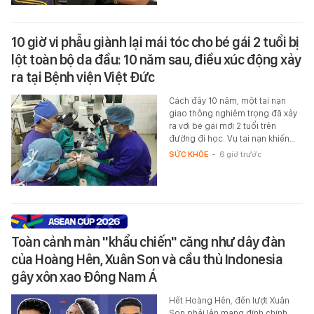
10 giờ vi phẫu giành lại mái tóc cho bé gái 2 tuổi bị
lột toàn bộ da đầu: 10 năm sau, điều xúc động xảy
ra tại Bệnh viện Việt Đức
Cách đây 10 năm, một tai nạn
giao thông nghiêm trọng đã xảy
ra với bé gái mới 2 tuổi trên
đường đi học. Vụ tai nạn khiến…
SỨC KHỎE
-
6 giờ trước
Toàn cảnh màn "khẩu chiến" căng như dây đàn
của Hoàng Hên, Xuân Son và cầu thủ Indonesia
gây xôn xao Đông Nam Á
Hết Hoàng Hên, đến lượt Xuân
Son phải lên mạng đính chính.