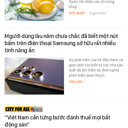
thuộc rất nhiều vào lối sống
tổng…
SỨC KHỎE
-
6 giờ trước
Mgười dùng lâu năm chưa chắc đã biết một nút
bấm trên điện thoại Samsung sở hữu rất nhiều
tính năng ẩn
Sự phát triển của hệ điều hành và
giao diện tùy biến từ các nhà sản
xuất đã âm thầm tái định nghĩa
phím bấm quen thuộc.
TEK-LIFE
-
“Việt Nam cần từng bước đánh thuế mọi bất
động sản”