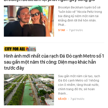
Brooklyn Beckham tuyên bố sẽ
“luôn bảo vệ” Nicola Peltz trong
bài đăng kỷ niệm một năm tái
khẳng định lời thề hôn nhân.
Phát…
STAR
-
7 giờ trước
Hình ảnh mới nhất của rạch Đá Đỏ cạnh Metro số 1
sau gần một năm thi công: Diện mạo khác hẳn
trước đây
Sau gần một năm cải tạo, rạch
Đá Đỏ cạnh Metro số 1 không
còn ô nhiễm, tăng thoát nước,
chỉnh trang đô thị, sẽ hoàn
thành…
XÃ HỘI
-
7 giờ trước