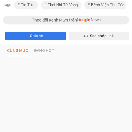
Tags
Tin Tức
Thai Nhi Tử Vong
Bệnh Viện Thu Cúc
Theo dõi Kenh14.vn trên
Chia sẻ
Sao chép link
CÙNG MỤC
ĐANG HOT