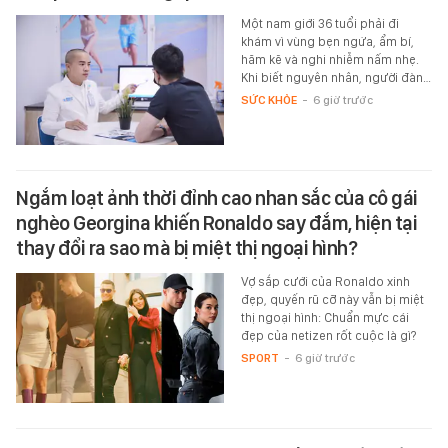
Một nam giới 36 tuổi phải đi
khám vì vùng bẹn ngứa, ẩm bí,
hăm kẽ và nghi nhiễm nấm nhẹ.
Khi biết nguyên nhân, người đàn…
SỨC KHỎE
-
6 giờ trước
Ngắm loạt ảnh thời đỉnh cao nhan sắc của cô gái
nghèo Georgina khiến Ronaldo say đắm, hiện tại
thay đổi ra sao mà bị miệt thị ngoại hình?
Vợ sắp cưới của Ronaldo xinh
đẹp, quyến rũ cỡ này vẫn bị miệt
thị ngoại hình: Chuẩn mực cái
đẹp của netizen rốt cuộc là gì?
SPORT
-
6 giờ trước