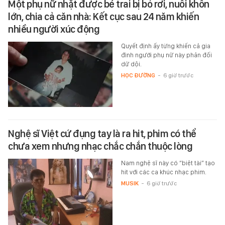
Một phụ nữ nhặt được bé trai bị bỏ rơi, nuôi khôn
lớn, chia cả căn nhà: Kết cục sau 24 năm khiến
nhiều người xúc động
Quyết định ấy từng khiến cả gia
đình người phụ nữ này phản đối
dữ dội.
HỌC ĐƯỜNG
-
6 giờ trước
Nghệ sĩ Việt cứ đụng tay là ra hit, phim có thể
chưa xem nhưng nhạc chắc chắn thuộc lòng
Nam nghệ sĩ này có “biệt tài” tạo
hit với các ca khúc nhạc phim.
MUSIK
-
6 giờ trước