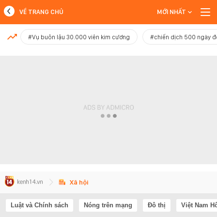
VỀ TRANG CHỦ
MỚI NHẤT
MỚI NHẤT
#Vụ buôn lậu 30.000 viên kim cương
#chiến dịch 500 ngày 
Xem thêm
Xã hội
Luật và Chính sách
Nóng trên mạng
Đô thị
Việt Nam H