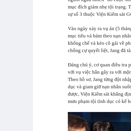
mục đích giảm nhẹ tội trạng. 
sự số 3 thuộc Viện Kiểm sát G
Vào ngày xảy ra vụ án (5 thán
mục tiêu và bám theo nạn nhâ
khống chế và kéo cô gái về ph
chống cự quyết liệt, Jang đã tà
Đáng chú ý, cơ quan điều tra 
với vụ việc hắn gây ra với mộ
Theo hồ sơ, Jang từng đột nhậ
dục và giam giữ nạn nhân suốt
được, Viện Kiểm sát khẳng địn
mưu phạm tội tình dục có kế h