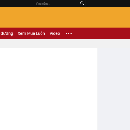
 đường
Xem Mua Luôn
Video