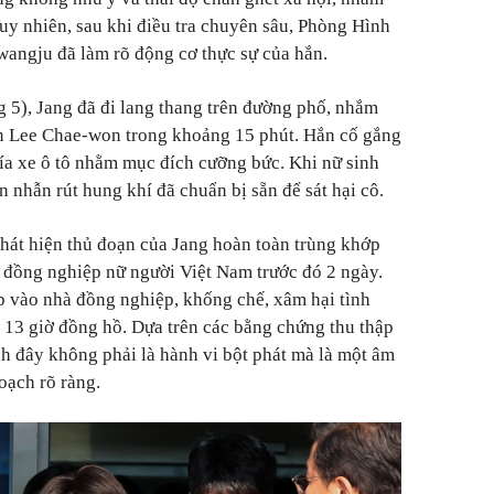
Tuy nhiên, sau khi điều tra chuyên sâu, Phòng Hình
wangju đã làm rõ động cơ thực sự của hắn.
g 5), Jang đã đi lang thang trên đường phố, nhắm
n Lee Chae-won trong khoảng 15 phút. Hắn cố gắng
ía xe ô tô nhằm mục đích cưỡng bức. Khi nữ sinh
n nhẫn rút hung khí đã chuẩn bị sẵn để sát hại cô.
phát hiện thủ đoạn của Jang hoàn toàn trùng khớp
t đồng nghiệp nữ người Việt Nam trước đó 2 ngày.
p vào nhà đồng nghiệp, khống chế, xâm hại tình
 13 giờ đồng hồ. Dựa trên các bằng chứng thu thập
h đây không phải là hành vi bột phát mà là một âm
oạch rõ ràng.