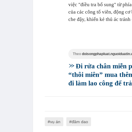
việc "điều tra bổ sung" từ phí
của các công tố viên, động cơ 
che đậy, khiến kẻ thủ ác tránh
Theo
doisongphapluat.nguoiduatin.
Đi rửa chân miễn p
“thôi miên” mua thêm
đi làm lao công để tr
vụ án
đâm dao