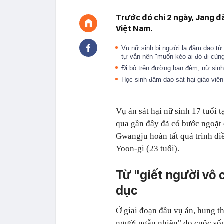
Trước đó chỉ 2 ngày, Jang đ
Việt Nam.
Vụ nữ sinh bị người lạ đâm dao tử
tự vẫn nên "muốn kéo ai đó đi cùn
Đi bộ trên đường ban đêm, nữ sinh
Học sinh đâm dao sát hại giáo viê
Vụ án sát hại nữ sinh 17 tuổi
qua gần đây đã có bước ngoặt 
Gwangju hoàn tất quá trình điề
Yoon-gi (23 tuổi).
Từ "giết người vô
dục
Ở giai đoạn đầu vụ án, hung t
người ngẫu nhiên" do cuộc sốn