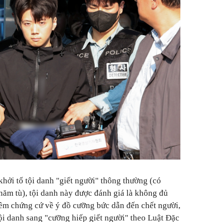
khởi tố tội danh "giết người" thông thường (có
 năm tù), tội danh này được đánh giá là không đủ
thêm chứng cứ về ý đồ cưỡng bức dẫn đến chết người,
ội danh sang "cưỡng hiếp giết người" theo Luật Đặc