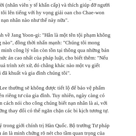
i (nhân viên y tế khẩn cấp) và thích giúp đỡ người
tôi lên tiếng với hy vọng giải oan cho Chae-won
 nạn nhân nào như thế này nữa".
h về Jang Yoon-gi: "Hắn là một tên tội phạm không
g nào", đồng thời nhấn mạnh: "Chúng tôi mong
 minh công lý vẫn còn tồn tại thông qua những bản
ức án cao nhất của pháp luật, cho biết thêm: "Nếu
uá trình xét xử, đó chẳng khác nào một vụ giết
i đã khuất và gia đình chúng tôi".
 Lee thường sẽ không được tiết lộ để bảo vệ phẩm
n riêng tư của gia đình. Tuy nhiên, ngày càng có
n cách nói cho công chúng biết nạn nhân là ai, với
ng thay đổi có thể ngăn chặn các bi kịch tương tự.
 trong giới chính trị Hàn Quốc. Bộ trưởng Tư pháp
 án là minh chứng rõ nét cho tầm quan trọng của