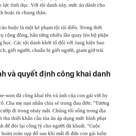
o lực tình dục. Với tội danh này, mức án dành cho
ình hoặc tù chung thân.
cáo buộc là một kẻ phạm tội tái diễn. Trong thời
vụ cộng đồng, hắn từng nhiều lần quay lén bộ phận
 học. Các tội danh khởi tố đối với Jang hiện bao
h, giết người, chuẩn bị giết người, giam giữ trái
nh và quyết định công khai danh
e-won đã công khai tên và ảnh của con gái với hy
cô. Cha mẹ nạn nhân chia sẻ trong đau đớn: "Tương
ị cướp đi trong nháy mắt. Chúng tôi sống trong địa
h tha thiết khẩn cầu tòa án áp dụng mức hình phạt
h để đòi lại công lý cho người đã khuất. "Cuộc
 hoàn toàn sụp đổ sau khi mất đi đứa con gái luôn