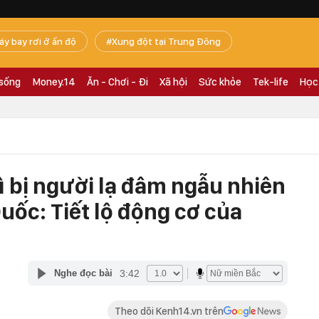
áy bay rơi ở ấn độ
Xung đột tại Trung Đông
 sống
Money.14
Ăn - Chơi - Đi
Xã hội
Sức khỏe
Tek-life
Học
ì bị người lạ đâm ngẫu nhiên
uốc: Tiết lộ động cơ của
3:42
Nghe đọc bài
Theo dõi Kenh14.vn trên