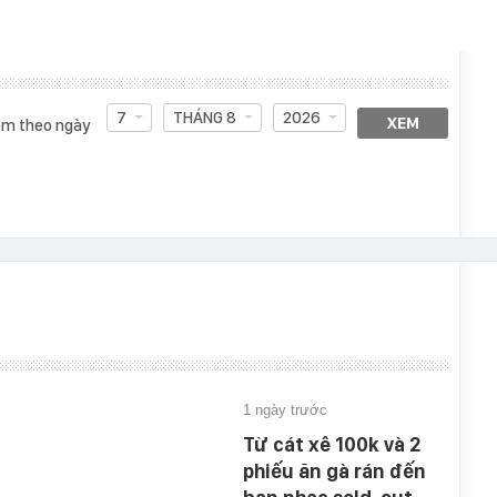
7
THÁNG 8
2026
XEM
m theo ngày
1 ngày trước
Từ cát xê 100k và 2
phiếu ăn gà rán đến