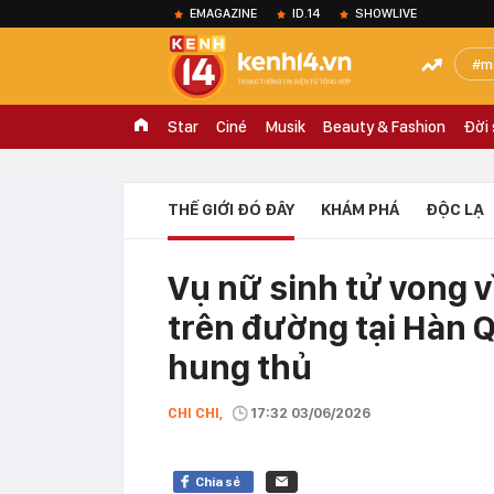
EMAGAZINE
ID.14
SHOWLIVE
m
Star
Ciné
Musik
Beauty & Fashion
Đời
THẾ GIỚI ĐÓ ĐÂY
KHÁM PHÁ
ĐỘC LẠ
Vụ nữ sinh tử vong v
trên đường tại Hàn Q
hung thủ
CHI CHI,
17:32 03/06/2026
Chia sẻ