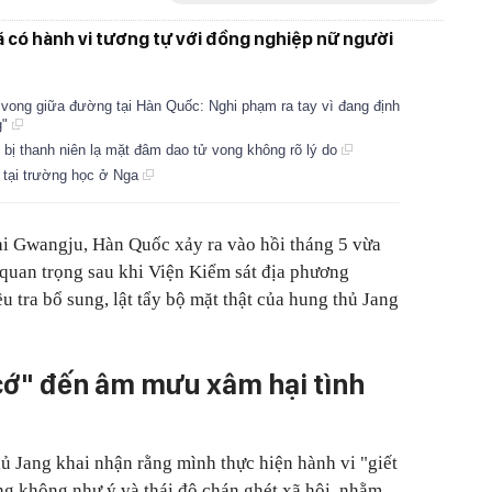
ã có hành vi tương tự với đồng nghiệp nữ người
 vong giữa đường tại Hàn Quốc: Nghi phạm ra tay vì đang định
g"
 bị thanh niên lạ mặt đâm dao tử vong không rõ lý do
n tại trường học ở Nga
 tại Gwangju, Hàn Quốc xảy ra vào hồi tháng 5 vừa
quan trọng sau khi Viện Kiểm sát địa phương
u tra bổ sung, lật tẩy bộ mặt thật của hung thủ Jang
 cớ" đến âm mưu xâm hại tình
hủ Jang khai nhận rằng mình thực hiện hành vi "giết
g không như ý và thái độ chán ghét xã hội, nhằm