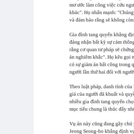
mơ ước làm công việc cứu ngườ
khác". Họ nhấn mạnh: "Chúng 
và đảm bảo rằng sẽ không còn
Gia đình tang quyến khẳng địn
đáng nhận bất kỳ sự cảm thôn
rằng cơ quan tư pháp sẽ chứng
án nghiêm khắc". Họ kêu gọi m
có sự giảm án bất công trong q
người lần thứ hai đối với ngườ
Theo luật pháp, danh tính của
giá của người đã khuất và quyề
nhiều gia đình tang quyến chọ
mục tiêu chung là thúc đẩy nhữ
Vụ án này cũng đang gây chú ý
Jeong Seong-ho khẳng định vụ