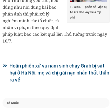
Phó Thủ tướng yêu cầu, nếu
đúng như nội dung bài báo
FE CREDIT phản hồi việc bị
tố lừa cho vay mua mỹ
phản ánh thì phải xử lý
phẩm
nghiêm minh các tổ chức, cá
nhân vi phạm theo quy định
pháp luật; báo cáo kết quả lên Thủ tướng trước ngày
10/7.
Hoãn phiên xử vụ nam sinh chạy Grab bị sát
hại ở Hà Nội, mẹ và chị gái nạn nhân thất thần
ra về
Tổ Quốc