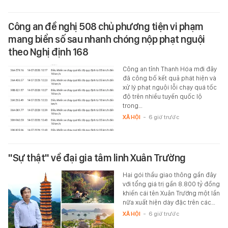
Công an đề nghị 508 chủ phương tiện vi phạm
mang biển số sau nhanh chóng nộp phạt nguội
theo Nghị định 168
Công an tỉnh Thanh Hóa mới đây
đã công bố kết quả phát hiện và
xử lý phạt nguội lỗi chạy quá tốc
độ trên nhiều tuyến quốc lộ
trong…
XÃ HỘI
-
6 giờ trước
"Sự thật" về đại gia tâm linh Xuân Trường
Hai gói thầu giao thông gần đây
với tổng giá trị gần 8.800 tỷ đồng
khiến cái tên Xuân Trường một lần
nữa xuất hiện dày đặc trên các…
XÃ HỘI
-
6 giờ trước