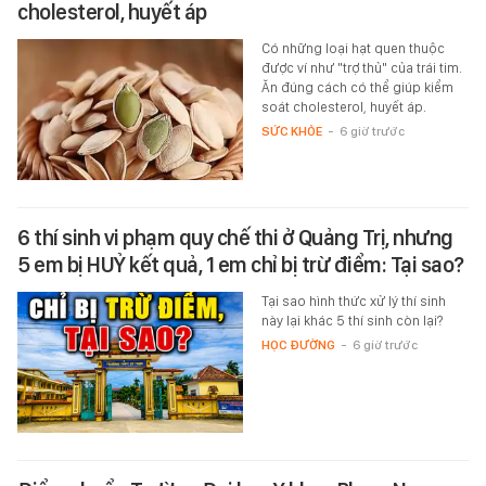
cholesterol, huyết áp
Có những loại hạt quen thuộc
được ví như "trợ thủ" của trái tim.
Ăn đúng cách có thể giúp kiểm
soát cholesterol, huyết áp.
SỨC KHỎE
-
6 giờ trước
6 thí sinh vi phạm quy chế thi ở Quảng Trị, nhưng
5 em bị HUỶ kết quả, 1 em chỉ bị trừ điểm: Tại sao?
Tại sao hình thức xử lý thí sinh
này lại khác 5 thí sinh còn lại?
HỌC ĐƯỜNG
-
6 giờ trước