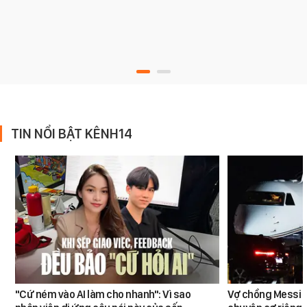
TIN NỔI BẬT KÊNH14
"Cứ ném vào AI làm cho nhanh": Vì sao
Vợ chồng Messi đ