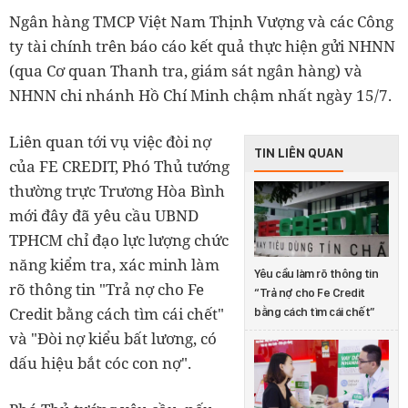
Ngân hàng TMCP Việt Nam Thịnh Vượng và các Công
ty tài chính trên báo cáo kết quả thực hiện gửi NHNN
(qua Cơ quan Thanh tra, giám sát ngân hàng) và
NHNN chi nhánh Hồ Chí Minh chậm nhất ngày 15/7.
Liên quan tới vụ việc đòi nợ
TIN LIÊN QUAN
của FE CREDIT, Phó Thủ tướng
thường trực Trương Hòa Bình
mới đây đã yêu cầu UBND
TPHCM chỉ đạo lực lượng chức
năng kiểm tra, xác minh làm
Yêu cầu làm rõ thông tin
rõ thông tin "Trả nợ cho Fe
“Trả nợ cho Fe Credit
Credit bằng cách tìm cái chết"
bằng cách tìm cái chết”
và "Đòi nợ kiểu bất lương, có
dấu hiệu bắt cóc con nợ".