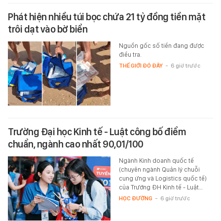
Phát hiện nhiều túi bọc chứa 21 tỷ đồng tiền mặt
trôi dạt vào bờ biển
Nguồn gốc số tiền đang được
điều tra.
THẾ GIỚI ĐÓ ĐÂY
-
6 giờ trước
Trường Đại học Kinh tế - Luật công bố điểm
chuẩn, ngành cao nhất 90,01/100
Ngành Kinh doanh quốc tế
(chuyên ngành Quản lý chuỗi
cung ứng và Logistics quốc tế)
của Trường ĐH Kinh tế - Luật…
HỌC ĐƯỜNG
-
6 giờ trước