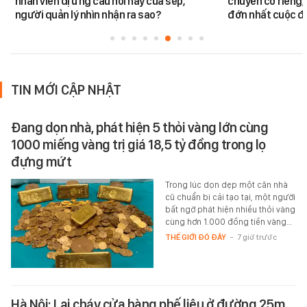
nhân viên dị ứng câu nói này của sếp,
chuyên cơ riêng,
người quản lý nhìn nhận ra sao?
đớn nhất cuộc đờ
TIN MỚI CẬP NHẬT
Đang dọn nhà, phát hiện 5 thỏi vàng lớn cùng
1000 miếng vàng trị giá 18,5 tỷ đồng trong lọ
đựng mứt
Trong lúc dọn dẹp một căn nhà
cũ chuẩn bị cải tạo tại, một người
bất ngờ phát hiện nhiều thỏi vàng
cùng hơn 1.000 đồng tiền vàng…
THẾ GIỚI ĐÓ ĐÂY
-
7 giờ trước
Hà Nội: Lại cháy cửa hàng phế liệu ở đường 25m