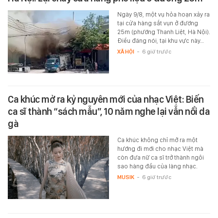
Ngày 9/8, một vụ hỏa hoạn xảy ra
tại cửa hàng sắt vụn ở đường
25m (phường Thanh Liệt, Hà Nội).
Điều đáng nói, tại khu vực này…
XÃ HỘI
-
6 giờ trước
Ca khúc mở ra kỷ nguyên mới của nhạc Việt: Biến
ca sĩ thành “sách mẫu”, 10 năm nghe lại vẫn nổi da
gà
Ca khúc không chỉ mở ra một
hướng đi mới cho nhạc Việt mà
còn đưa nữ ca sĩ trở thành ngôi
sao hàng đầu của làng nhạc.
MUSIK
-
6 giờ trước