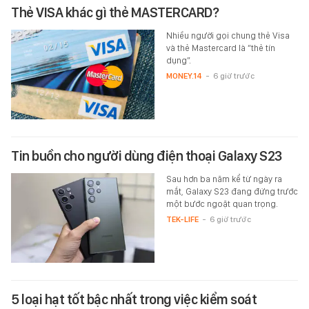
Thẻ VISA khác gì thẻ MASTERCARD?
Nhiều người gọi chung thẻ Visa
và thẻ Mastercard là “thẻ tín
dụng”.
MONEY.14
-
6 giờ trước
Tin buồn cho người dùng điện thoại Galaxy S23
Sau hơn ba năm kể từ ngày ra
mắt, Galaxy S23 đang đứng trước
một bước ngoặt quan trọng.
TEK-LIFE
-
6 giờ trước
5 loại hạt tốt bậc nhất trong việc kiểm soát