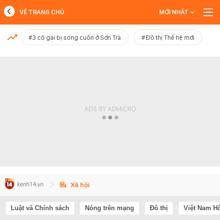
VỀ TRANG CHỦ
MỚI NHẤT
MỚI NHẤT
#3 cô gái bị sóng cuốn ở Sơn Trà
#Đô thị Thế hệ mới
Xem thêm
Xã hội
Luật và Chính sách
Nóng trên mạng
Đô thị
Việt Nam H