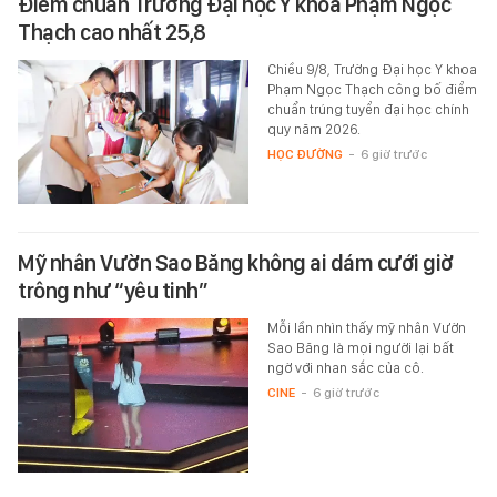
Điểm chuẩn Trường Đại học Y khoa Phạm Ngọc
Thạch cao nhất 25,8
Chiều 9/8, Trường Đại học Y khoa
Phạm Ngọc Thạch công bố điểm
chuẩn trúng tuyển đại học chính
quy năm 2026.
HỌC ĐƯỜNG
-
6 giờ trước
Mỹ nhân Vườn Sao Băng không ai dám cưới giờ
trông như “yêu tinh”
Mỗi lần nhìn thấy mỹ nhân Vườn
Sao Băng là mọi người lại bất
ngờ với nhan sắc của cô.
CINE
-
6 giờ trước