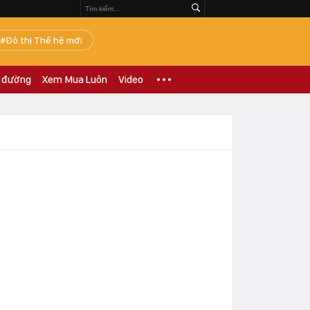
Đô thị Thế hệ mới
 đường
Xem Mua Luôn
Video