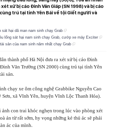
xét xử bị cáo Đinh Văn Giáp (SN 1998) và bị cáo
ng trú tại tỉnh Yên Bái về tội Giết người và
can sát hại dã man nam sinh chạy Grab
êu lổng sát hại nam sinh chạy Grab, cướp xe máy Exciter
 tài sản của nam sinh năm nhất chạy Grab
dân thành phố Hà Nội đưa ra xét xử bị cáo Đinh
Đinh Văn Trường (SN 2000) cùng trú tại tỉnh Yên
ài sản.
sinh chạy xe ôm công nghệ Grabbike Nguyễn Cao
Mỹ Sơn, xã Vĩnh Yên, huyện Vĩnh Lộc Thanh Hóa).
ảnh con trai khóc nghẹn trong lúc vào phòng xét
 toà án từ rất sớm, hy vọng những kẻ thủ ác sẽ phải
tàn ác của mình.