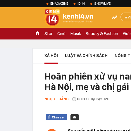
EMAGAZINE
ID.14
SHOWLIVE
V
Star
Ciné
Musik
Beauty & Fashion
Đời
XÃ HỘI
LUẬT VÀ CHÍNH SÁCH
NÓNG T
Hoãn phiên xử vụ nam
Hà Nội, mẹ và chị gái
NGỌC THẮNG,
08:37 30/06/2020
Chia sẻ
Sau gần một năm xảy ra vụ á