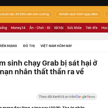
ụ buôn lậu 30.000 viên kim cương
chiến dịch 500 ngày đêm
 sống
Money.14
Ăn - Chơi - Đi
Xã hội
Sức khỏe
Tek-life
Học
RÊN MẠNG
ĐÔ THỊ
VIỆT NAM HÔM NAY
 sinh chạy Grab bị sát hại ở
 nạn nhân thất thần ra về
Theo dõi Kenh14.vn trên
n mạng đau lòng, sáng nay (30/6), Tòa án nhân