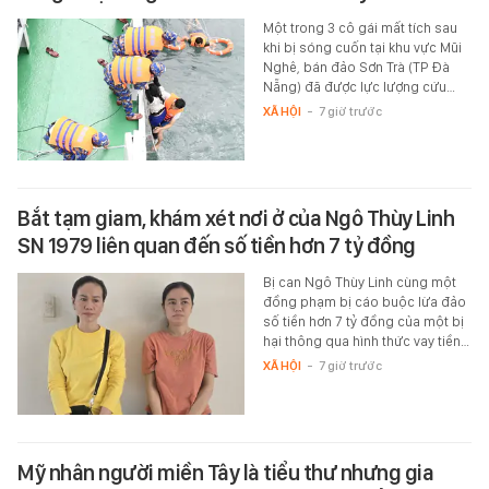
Một trong 3 cô gái mất tích sau
khi bị sóng cuốn tại khu vực Mũi
Nghê, bán đảo Sơn Trà (TP Đà
Nẵng) đã được lực lượng cứu…
XÃ HỘI
-
7 giờ trước
Bắt tạm giam, khám xét nơi ở của Ngô Thùy Linh
SN 1979 liên quan đến số tiền hơn 7 tỷ đồng
Bị can Ngô Thùy Linh cùng một
đồng phạm bị cáo buộc lừa đảo
số tiền hơn 7 tỷ đồng của một bị
hại thông qua hình thức vay tiền…
XÃ HỘI
-
7 giờ trước
Mỹ nhân người miền Tây là tiểu thư nhưng gia