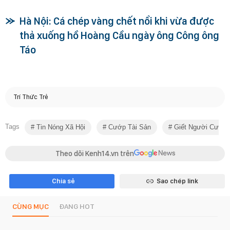
Hà Nội: Cá chép vàng chết nổi khi vừa được
thả xuống hồ Hoàng Cầu ngày ông Công ông
Táo
Trí Thức Trẻ
Tags
Tin Nóng Xã Hội
Cướp Tài Sản
Giết Người Cướp 
Theo dõi Kenh14.vn trên
Chia sẻ
Sao chép link
CÙNG MỤC
ĐANG HOT