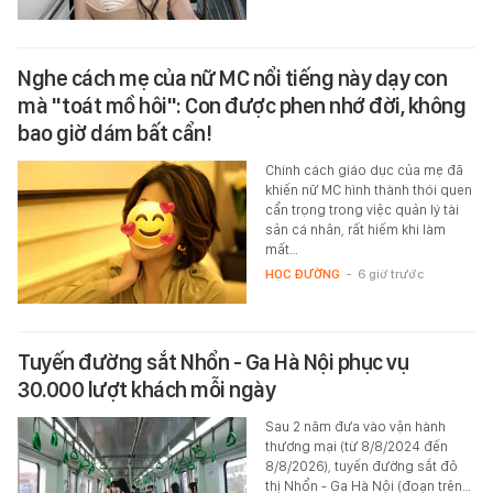
Nghe cách mẹ của nữ MC nổi tiếng này dạy con
mà "toát mồ hôi": Con được phen nhớ đời, không
bao giờ dám bất cẩn!
Chính cách giáo dục của mẹ đã
khiến nữ MC hình thành thói quen
cẩn trọng trong việc quản lý tài
sản cá nhân, rất hiếm khi làm
mất…
HỌC ĐƯỜNG
-
6 giờ trước
Tuyến đường sắt Nhổn - Ga Hà Nội phục vụ
30.000 lượt khách mỗi ngày
Sau 2 năm đưa vào vận hành
thương mại (từ 8/8/2024 đến
8/8/2026), tuyến đường sắt đô
thị Nhổn - Ga Hà Nội (đoạn trên…