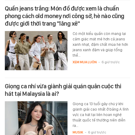
Quần jeans trắng: Món đồ được xem là chuẩn
phong cách old money nơi công sở, hè nào cũng
được giới thời trang "lăng xê"
Có một kiểu quần còn mang lại
cảm giác mát mẻ hơn cả jeans
xanh nhạt, đậm chất mùa hè hơn
jeans xanh đậm và giúp tổng
thể…
XEM MUA LUÔN
-
6 giờ trước
Giọng ca nhí vừa giành giải quán quân cuộc thi
hát tại Malaysia là ai?
Giọng ca 13 tuổi gây chú ý khi
giành giải cao nhất ở bảng A lĩnh
vực ca hát tại liên hoan nghệ
thuật quốc tế thường niên diễn
ra…
MUSIK
-
6 giờ trước