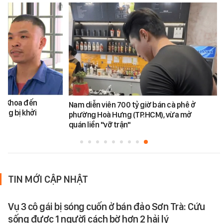
ăn Khoa đến
Nam diễn viên 700 tỷ giờ bán cà phê ở
ũng bị khởi
phường Hoà Hưng (TP.HCM), vừa mở
quán liền "vỡ trận"
TIN MỚI CẬP NHẬT
Vụ 3 cô gái bị sóng cuốn ở bán đảo Sơn Trà: Cứu
sống được 1 người cách bờ hơn 2 hải lý