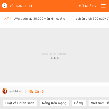
VỀ TRANG CHỦ
MỚI NHẤT
MỚI NHẤT
#Vụ buôn lậu 30.000 viên kim cương
#chiến dịch 500 ngày 
Xem thêm
Xã hội
Luật và Chính sách
Nóng trên mạng
Đô thị
Việt Nam H