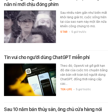
năn nỉ mới chịu đóng phim
Sau nhiều năm gần như biến mất
khỏi làng giải trí, cuộc sống hiện
tại của sao nam này một lần nữa
khiến công chúng tò mò.
STAR
-
5 giờ trước
Tin vui cho người dùng ChatGPT miễn phí
Theo đó, OpenAI sẽ gỡ giới hạn
độ dài của cuộc trò chuyện bằng
văn bản với toàn bộ người dùng
ChatGPT, đồng thời nâng cấp
các…
TEK-LIFE
-
5 giờ trước
Sau 10 năm bán thủy sản, ông chủ cửa hàng nói