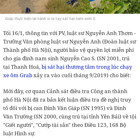
Giáp thực hiện lại hành vi ra tay sát hại nam sinh S.
Tối 16/1, thông tin với PV, luật sư Nguyễn Anh Thơm -
Trưởng Văn phòng luật sư Nguyễn Anh (Đoàn luật sư
Thành phố Hà Nội), người bảo vệ quyền lợi miễn phí
cho gia đình nam sinh Nguyễn Cao S. (SN 2001, trú
tại Thanh Hoá,
bị sát hại thương tâm trong lúc chạy
xe ôm Grab
xảy ra vào cuối tháng 9/2019) cho biết:
Mới đây, cơ quan Cảnh sát điều tra Công an thành
phố Hà Nội đã ra bản kết luận điều tra đề nghị truy
tố đối với bị can Đinh Văn Giáp (SN 1995) và Đinh
Văn Trường (SN 2000, cùng trú tại tỉnh Yên Bái) về tội
"Giết người", "Cướp tài sản" theo Điều 123, 168 Bộ
luật Hình sự.