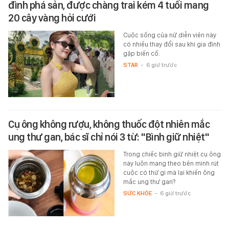
đình phá sản, được chàng trai kém 4 tuổi mang
20 cây vàng hỏi cưới
Cuộc sống của nữ diễn viên này
có nhiều thay đổi sau khi gia đình
gặp biến cố.
STAR
-
6 giờ trước
Cụ ông không rượu, không thuốc đột nhiên mắc
ung thư gan, bác sĩ chỉ nói 3 từ: "Bình giữ nhiệt"
Trong chiếc bình giữ nhiệt cụ ông
này luôn mang theo bên mình rút
cuộc có thứ gì mà lại khiến ông
mắc ung thư gan?
SỨC KHỎE
-
6 giờ trước