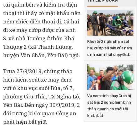
túi quần bên và kiểm tra điện
thoại thì thấy có mật khẩu nên
ném chiếc điện thoại đi. Cả hai
đi xe máy cướp được của anh
S. về nhà Trường ở thôn Khá
Khởi tố 2 nghi phạm sát
Thượng 2 (xã Thanh Lương,
hại, cướp tài sản của nam
huyện Văn Chấn, Yên Bái) ngủ.
sinh năm nhất chạy Grab
Trưa 27/9/2019, chúng tháo
biển kiểm soát xe máy đem
vứt ở khu vực suối Bùa, tổ 7,
phường Cầu Thía, TX Nghĩa Lộ,
Vụ nam sinh chạy Grab bị
sát hại: 2 nghi phạm bình
Yên Bái. Đến ngày 30/9/2019, 2
thản, quanh co chối tội
đối tượng bị Cơ quan Công an
khi bị bắt
phát hiện bắt giữ.