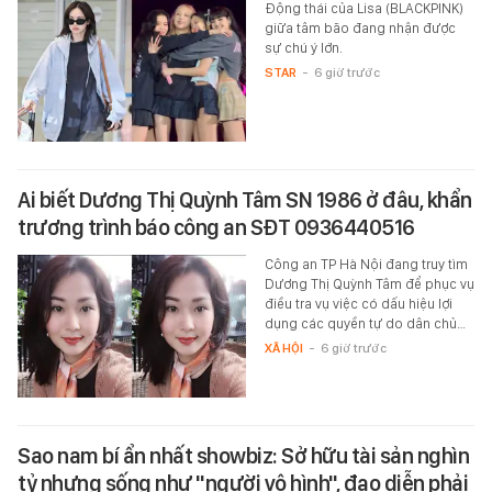
Động thái của Lisa (BLACKPINK)
giữa tâm bão đang nhận được
sự chú ý lớn.
STAR
-
6 giờ trước
Ai biết Dương Thị Quỳnh Tâm SN 1986 ở đâu, khẩn
trương trình báo công an SĐT 0936440516
Công an TP Hà Nội đang truy tìm
Dương Thị Quỳnh Tâm để phục vụ
điều tra vụ việc có dấu hiệu lợi
dụng các quyền tự do dân chủ…
XÃ HỘI
-
6 giờ trước
Sao nam bí ẩn nhất showbiz: Sở hữu tài sản nghìn
tỷ nhưng sống như "người vô hình", đạo diễn phải