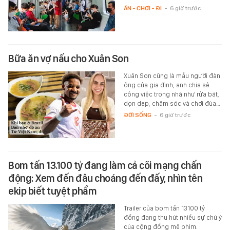
ĂN - CHƠI - ĐI
-
6 giờ trước
Bữa ăn vợ nấu cho Xuân Son
Xuân Son cũng là mẫu người đàn
ông của gia đình, anh chia sẻ
công việc trong nhà như rửa bát,
dọn dẹp, chăm sóc và chơi đùa…
ĐỜI SỐNG
-
6 giờ trước
Bom tấn 13.100 tỷ đang làm cả cõi mạng chấn
động: Xem đến đâu choáng đến đấy, nhìn tên
ekip biết tuyệt phẩm
Trailer của bom tấn 13100 tỷ
đồng đang thu hút nhiều sự chú ý
của cộng đồng mê phim.