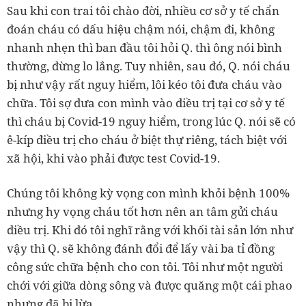
Sau khi con trai tôi chào đời, nhiều cơ sở y tế chẩn
đoán cháu có dấu hiệu chậm nói, chậm đi, không
nhanh nhẹn thì ban đầu tôi hỏi Q. thì ông nói bình
thường, đừng lo lắng. Tuy nhiên, sau đó, Q. nói cháu
bị như vậy rất nguy hiểm, lôi kéo tôi đưa cháu vào
chữa. Tôi sợ đưa con mình vào điều trị tại cơ sở y tế
thì cháu bị Covid-19 nguy hiểm, trong lúc Q. nói sẽ có
ê-kíp điều trị cho cháu ở biệt thự riêng, tách biệt với
xã hội, khi vào phải được test Covid-19.
Chúng tôi không kỳ vọng con mình khỏi bệnh 100%
nhưng hy vọng cháu tốt hơn nên an tâm gửi cháu
điều trị. Khi đó tôi nghĩ rằng với khối tài sản lớn như
vậy thì Q. sẽ không đánh đổi để lấy vài ba tỉ đồng
công sức chữa bệnh cho con tôi. Tôi như một người
chới với giữa dòng sông và được quăng một cái phao
nhưng đã bị lừa.