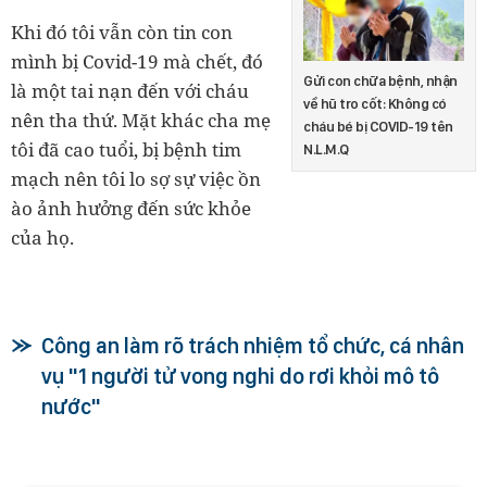
Khi đó tôi vẫn còn tin con
mình bị Covid-19 mà chết, đó
Gửi con chữa bệnh, nhận
là một tai nạn đến với cháu
về hũ tro cốt: Không có
nên tha thứ. Mặt khác cha mẹ
cháu bé bị COVID-19 tên
tôi đã cao tuổi, bị bệnh tim
N.L.M.Q
mạch nên tôi lo sợ sự việc ồn
ào ảnh hưởng đến sức khỏe
của họ.
Công an làm rõ trách nhiệm tổ chức, cá nhân
vụ "1 người tử vong nghi do rơi khỏi mô tô
nước"