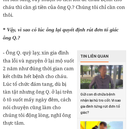
cháu thì cần gì tiền của ông Q.? Chúng tôi chỉ cần con
thôi.
*
Vậy, vì sao có lúc ông lại quyết định rút đơn tố giác
ông Q.?
Ông Q. quỳ lạy, xin gia đình
-
TIN LIÊN QUAN
tha lỗi và nguyện ở lại mộ suốt
2 năm như đúng thời gian cam
kết chữa hết bệnh cho cháu.
Lúc tổ chức đám tang, dù bị
tàn tật nhưng ông Q. ở lại trên
Gửi con đi chữa bệnh
ô tô suốt mấy ngày đêm, cách
nhận lại hũ tro cốt: Vì sao
nói chuyện cũng làm cho
gia đình từng rút đơn tố
giác?
chúng tôi động lòng, nghĩ ông
thực tâm.