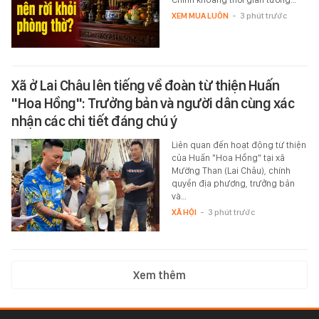
XEM MUA LUÔN
-
3 phút trước
Xã ở Lai Châu lên tiếng về đoàn từ thiện Huấn
"Hoa Hồng": Trưởng bản và người dân cùng xác
nhận các chi tiết đáng chú ý
Liên quan đến hoạt động từ thiện
của Huấn "Hoa Hồng" tại xã
Mường Than (Lai Châu), chính
quyền địa phương, trưởng bản
và…
XÃ HỘI
-
3 phút trước
Xem thêm