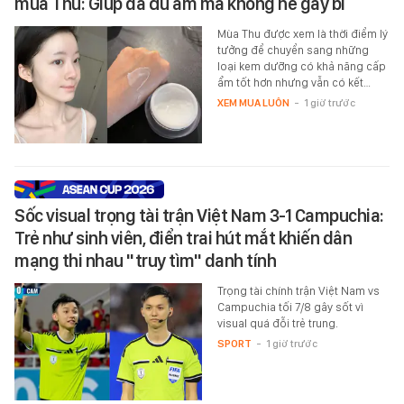
mùa Thu: Giúp da đủ ẩm mà không hề gây bí
Mùa Thu được xem là thời điểm lý
tưởng để chuyển sang những
loại kem dưỡng có khả năng cấp
ẩm tốt hơn nhưng vẫn có kết…
XEM MUA LUÔN
-
1 giờ trước
Sốc visual trọng tài trận Việt Nam 3-1 Campuchia:
Trẻ như sinh viên, điển trai hút mắt khiến dân
mạng thi nhau "truy tìm" danh tính
Trọng tài chính trận Việt Nam vs
Campuchia tối 7/8 gây sốt vì
visual quá đỗi trẻ trung.
SPORT
-
1 giờ trước