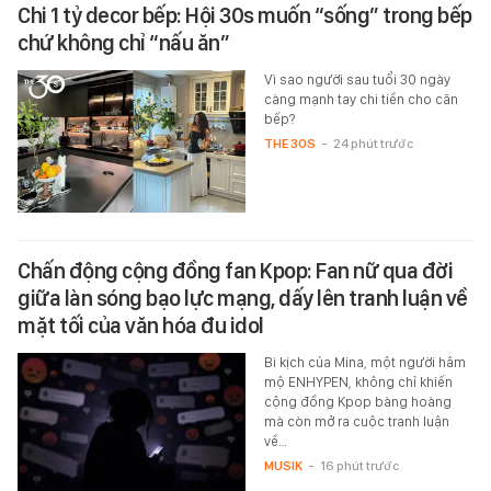
Chi 1 tỷ decor bếp: Hội 30s muốn “sống” trong bếp
chứ không chỉ “nấu ăn”
Vì sao người sau tuổi 30 ngày
càng mạnh tay chi tiền cho căn
bếp?
THE 30S
-
24 phút trước
Chấn động cộng đồng fan Kpop: Fan nữ qua đời
giữa làn sóng bạo lực mạng, dấy lên tranh luận về
mặt tối của văn hóa đu idol
Bi kịch của Mina, một người hâm
mộ ENHYPEN, không chỉ khiến
cộng đồng Kpop bàng hoàng
mà còn mở ra cuộc tranh luận
về…
MUSIK
-
16 phút trước