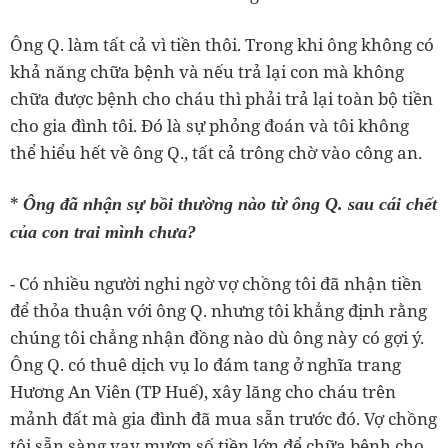
Ông Q. làm tất cả vì tiền thôi. Trong khi ông không có
khả năng chữa bệnh và nếu trả lại con mà không
chữa được bệnh cho cháu thì phải trả lại toàn bộ tiền
cho gia đình tôi. Đó là sự phỏng đoán và tôi không
thể hiểu hết về ông Q., tất cả trông chờ vào công an.
*
Ông đã nhận sự bồi thường nào từ ông Q. sau cái chết
của con trai mình chưa?
- Có nhiều người nghi ngờ vợ chồng tôi đã nhận tiền
để thỏa thuận với ông Q. nhưng tôi khẳng định rằng
chúng tôi chẳng nhận đồng nào dù ông này có gợi ý.
Ông Q. có thuê dịch vụ lo đám tang ở nghĩa trang
Hương An Viên (TP Huế), xây lăng cho cháu trên
mảnh đất mà gia đình đã mua sẵn trước đó. Vợ chồng
tôi sẵn sàng vay mượn số tiền lớn để chữa bệnh cho