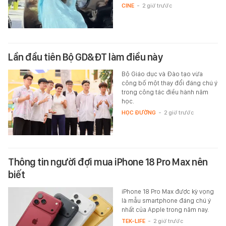
CINE
-
2 giờ trước
Lần đầu tiên Bộ GD&ĐT làm điều này
Bộ Giáo dục và Đào tạo vừa
công bố một thay đổi đáng chú ý
trong công tác điều hành năm
học.
HỌC ĐƯỜNG
-
2 giờ trước
Thông tin người đợi mua iPhone 18 Pro Max nên
biết
iPhone 18 Pro Max được kỳ vọng
là mẫu smartphone đáng chú ý
nhất của Apple trong năm nay.
TEK-LIFE
-
2 giờ trước