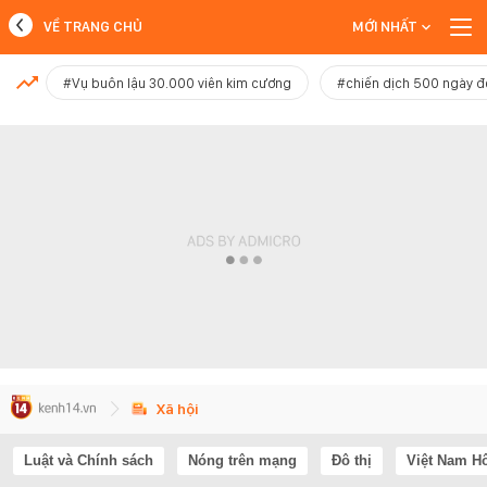
VỀ TRANG CHỦ
MỚI NHẤT
MỚI NHẤT
#Vụ buôn lậu 30.000 viên kim cương
#chiến dịch 500 ngày 
Xem thêm
Xã hội
Luật và Chính sách
Nóng trên mạng
Đô thị
Việt Nam H