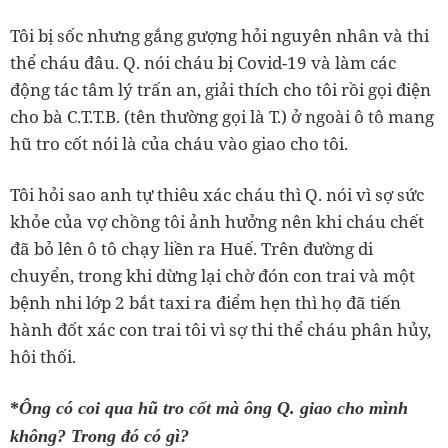
Tôi bị sốc nhưng gắng gượng hỏi nguyên nhân và thi
thể cháu đâu. Q. nói cháu bị Covid-19 và làm các
động tác tâm lý trấn an, giải thích cho tôi rồi gọi điện
cho bà C.T.T.B. (tên thường gọi là T.) ở ngoài ô tô mang
hũ tro cốt nói là của cháu vào giao cho tôi.
Tôi hỏi sao anh tự thiêu xác cháu thì Q. nói vì sợ sức
khỏe của vợ chồng tôi ảnh hưởng nên khi cháu chết
đã bỏ lên ô tô chạy liền ra Huế. Trên đường di
chuyển, trong khi dừng lại chờ đón con trai và một
bệnh nhi lớp 2 bắt taxi ra điểm hẹn thì họ đã tiến
hành đốt xác con trai tôi vì sợ thi thể cháu phân hủy,
hôi thối.
*
Ông có coi qua hũ tro cốt mà ông Q. giao cho mình
không? Trong đó có gì?