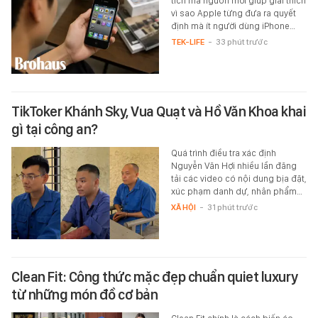
tích mã nguồn mới giúp giải thích
vì sao Apple từng đưa ra quyết
định mà ít người dùng iPhone…
TEK-LIFE
-
33 phút trước
TikToker Khánh Sky, Vua Quạt và Hồ Văn Khoa khai
gì tại công an?
Quá trình điều tra xác định
Nguyễn Văn Hợi nhiều lần đăng
tải các video có nội dung bịa đặt,
xúc phạm danh dự, nhân phẩm…
XÃ HỘI
-
31 phút trước
Clean Fit: Công thức mặc đẹp chuẩn quiet luxury
từ những món đồ cơ bản