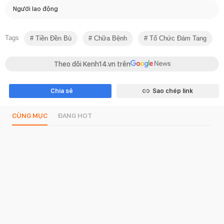
Người lao động
Tags
Tiền Đền Bù
Chữa Bệnh
Tổ Chức Đám Tang
Theo dõi Kenh14.vn trên
Chia sẻ
Sao chép link
CÙNG MỤC
ĐANG HOT