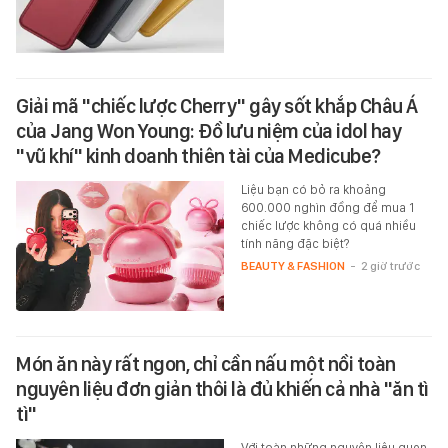
Giải mã "chiếc lược Cherry" gây sốt khắp Châu Á
của Jang Won Young: Đồ lưu niệm của idol hay
"vũ khí" kinh doanh thiên tài của Medicube?
Liệu bạn có bỏ ra khoảng
600.000 nghìn đồng để mua 1
chiếc lược không có quá nhiều
tính năng đặc biệt?
BEAUTY & FASHION
-
2 giờ trước
Món ăn này rất ngon, chỉ cần nấu một nồi toàn
nguyên liệu đơn giản thôi là đủ khiến cả nhà "ăn tì
tì"
Với toàn những nguyên liệu quen