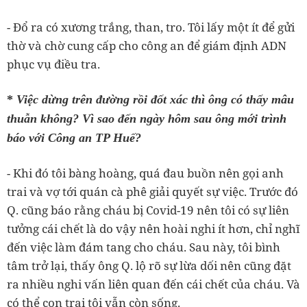
- Đổ ra có xương trắng, than, tro. Tôi lấy một ít để gửi
thờ và chờ cung cấp cho công an để giám định ADN
phục vụ điều tra.
*
Việc dừng trên đường rồi đốt xác thì ông có thấy mâu
thuẫn không? Vì sao đến ngày hôm sau ông mới trình
báo với Công an TP Huế?
- Khi đó tôi bàng hoàng, quá đau buồn nên gọi anh
trai và vợ tới quán cà phê giải quyết sự việc. Trước đó
Q. cũng báo rằng cháu bị Covid-19 nên tôi có sự liên
tưởng cái chết là do vậy nên hoài nghi ít hơn, chỉ nghĩ
đến việc làm đám tang cho cháu. Sau này, tôi bình
tâm trở lại, thấy ông Q. lộ rõ sự lừa dối nên cũng đặt
ra nhiều nghi vấn liên quan đến cái chết của cháu. Và
có thể con trai tôi vẫn còn sống.