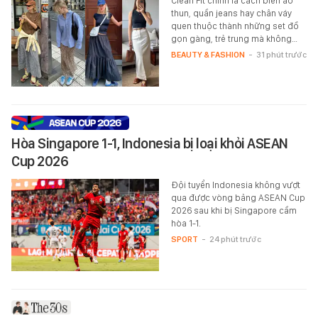
Clean Fit chính là cách biến áo
thun, quần jeans hay chân váy
quen thuộc thành những set đồ
gọn gàng, trẻ trung mà không…
BEAUTY & FASHION
-
31 phút trước
Hòa Singapore 1-1, Indonesia bị loại khỏi ASEAN
Cup 2026
Đội tuyển Indonesia không vượt
qua được vòng bảng ASEAN Cup
2026 sau khi bị Singapore cầm
hòa 1-1.
SPORT
-
24 phút trước