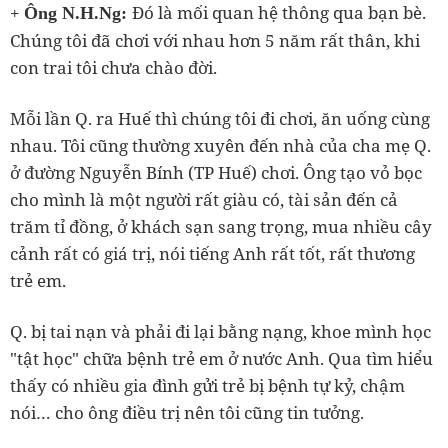
+
Đó là mối quan hệ thông qua bạn bè.
Ông N.H.Ng:
Chúng tôi đã chơi với nhau hơn 5 năm rất thân, khi
con trai tôi chưa chào đời.
Mỗi lần Q. ra Huế thì chúng tôi đi chơi, ăn uống cùng
nhau. Tôi cũng thường xuyên đến nhà của cha mẹ Q.
ở đường Nguyễn Bính (TP Huế) chơi. Ông tạo vỏ bọc
cho mình là một người rất giàu có, tài sản đến cả
trăm tỉ đồng, ở khách sạn sang trọng, mua nhiều cây
cảnh rất có giá trị, nói tiếng Anh rất tốt, rất thương
trẻ em.
Q. bị tai nạn và phải đi lại bằng nạng, khoe mình học
"tật học" chữa bệnh trẻ em ở nước Anh. Qua tìm hiểu
thấy có nhiều gia đình gửi trẻ bị bệnh tự kỷ, chậm
nói… cho ông điều trị nên tôi cũng tin tưởng.