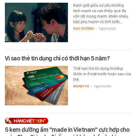
Ranh giới giữa sự yêu thương
lành mạnh và can thiệp quá đà
vốn rất mong manh, khiến nhiều
bậc phụ huynh vô tình tước…
HỌC ĐƯỜNG
-
1 giờ trước
Vì sao thẻ tín dụng chỉ có thời hạn 5 năm?
Thời hạn thẻ tín dụng thường
được in ở mặt trước hoặc sau của
thẻ.
MONEY.14
-
1 giờ trước
5 kem dưỡng ẩm "made in Vietnam" cực hợp cho