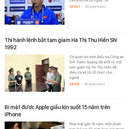
Campuchia tối ngày 7/8.
SPORT
-
42 phút trước
Thi hành lệnh bắt tạm giam Hà Thị Thu Hiền SN
1992
Cơ quan An ninh điều tra Công an
tỉnh Tuyên Quang đã khởi tố, bắt
tạm giam Hà Thị Thu Hiền để
điều tra về tội tổ chức cho
người…
XÃ HỘI
-
35 phút trước
Bí mật được Apple giấu kín suốt 15 năm trên
iPhone
Phải mất gần 15 năm, một phân