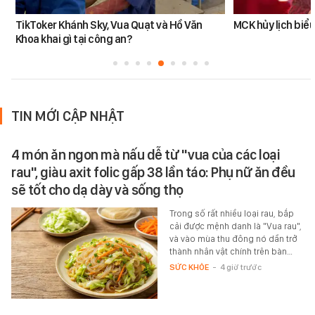
TikToker Khánh Sky, Vua Quạt và Hồ Văn
MCK hủy lịch biểu
Khoa khai gì tại công an?
TIN MỚI CẬP NHẬT
4 món ăn ngon mà nấu dễ từ "vua của các loại
rau", giàu axit folic gấp 38 lần táo: Phụ nữ ăn đều
sẽ tốt cho dạ dày và sống thọ
Trong số rất nhiều loại rau, bắp
cải được mệnh danh là "Vua rau",
và vào mùa thu đông nó dần trở
thành nhân vật chính trên bàn…
SỨC KHỎE
-
4 giờ trước