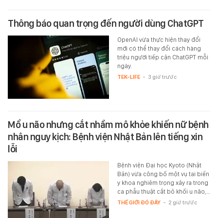
Thông báo quan trọng đến người dùng ChatGPT
OpenAI vừa thực hiện thay đổi
mới có thể thay đổi cách hàng
triệu người tiếp cận ChatGPT mỗi
ngày.
TEK-LIFE
-
3 giờ trước
Mổ u não nhưng cắt nhầm mô khỏe khiến nữ bệnh
nhân nguy kịch: Bệnh viện Nhật Bản lên tiếng xin
lỗi
Bệnh viện Đại học Kyoto (Nhật
Bản) vừa công bố một vụ tai biến
y khoa nghiêm trọng xảy ra trong
ca phẫu thuật cắt bỏ khối u não,…
THẾ GIỚI ĐÓ ĐÂY
-
2 giờ trước