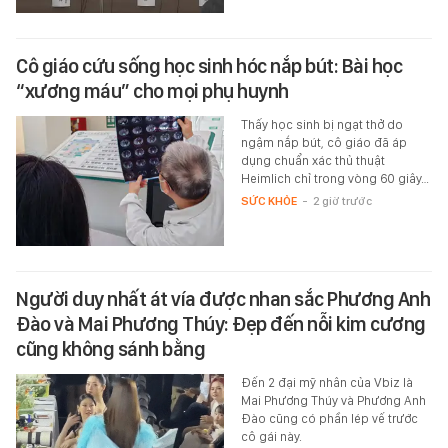
Cô giáo cứu sống học sinh hóc nắp bút: Bài học
“xương máu” cho mọi phụ huynh
Thấy học sinh bị ngạt thở do
ngậm nắp bút, cô giáo đã áp
dụng chuẩn xác thủ thuật
Heimlich chỉ trong vòng 60 giây…
SỨC KHỎE
-
2 giờ trước
Người duy nhất át vía được nhan sắc Phương Anh
Đào và Mai Phương Thúy: Đẹp đến nỗi kim cương
cũng không sánh bằng
Đến 2 đại mỹ nhân của Vbiz là
Mai Phương Thúy và Phương Anh
Đào cũng có phần lép vế trước
cô gái này.