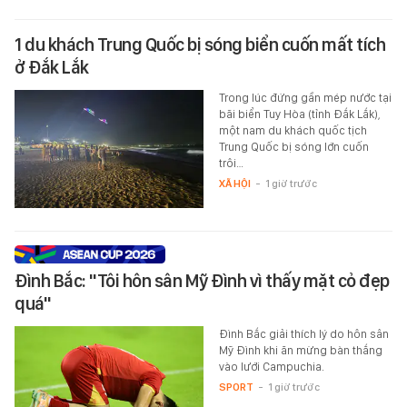
1 du khách Trung Quốc bị sóng biển cuốn mất tích
ở Đắk Lắk
Trong lúc đứng gần mép nước tại
bãi biển Tuy Hòa (tỉnh Đắk Lắk),
một nam du khách quốc tịch
Trung Quốc bị sóng lớn cuốn
trôi…
XÃ HỘI
-
1 giờ trước
Đình Bắc: "Tôi hôn sân Mỹ Đình vì thấy mặt cỏ đẹp
quá"
Đình Bắc giải thích lý do hôn sân
Mỹ Đình khi ăn mừng bàn thắng
vào lưới Campuchia.
SPORT
-
1 giờ trước