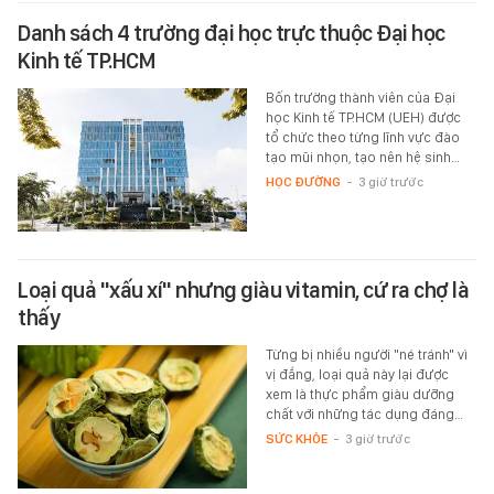
Danh sách 4 trường đại học trực thuộc Đại học
Kinh tế TP.HCM
Bốn trường thành viên của Đại
học Kinh tế TP.HCM (UEH) được
tổ chức theo từng lĩnh vực đào
tạo mũi nhọn, tạo nên hệ sinh…
HỌC ĐƯỜNG
-
3 giờ trước
Loại quả "xấu xí" nhưng giàu vitamin, cứ ra chợ là
thấy
Từng bị nhiều người "né tránh" vì
vị đắng, loại quả này lại được
xem là thực phẩm giàu dưỡng
chất với những tác dụng đáng…
SỨC KHỎE
-
3 giờ trước