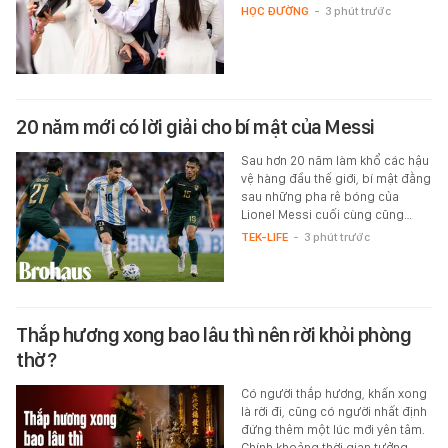
HỌC ĐƯỜNG
-
3 phút trước
20 năm mới có lời giải cho bí mật của Messi
Sau hơn 20 năm làm khổ các hậu
vệ hàng đầu thế giới, bí mật đằng
sau những pha rê bóng của
Lionel Messi cuối cùng cũng…
TEK-LIFE
-
3 phút trước
Thắp hương xong bao lâu thì nên rời khỏi phòng
thờ?
Có người thắp hương, khấn xong
là rời đi, cũng có người nhất định
đứng thêm một lúc mới yên tâm.
Chính khoảng thời gian tưởng…