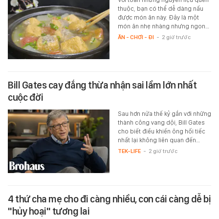
thuộc, bạn có thể dễ dàng nấu
được món ăn này. Đây là một
món ăn nhẹ nhàng nhưng ngon…
ĂN - CHƠI - ĐI
-
2 giờ trước
Bill Gates cay đắng thừa nhận sai lầm lớn nhất
cuộc đời
Sau hơn nửa thế kỷ gắn với những
thành công vang dội, Bill Gates
cho biết điều khiến ông hối tiếc
nhất lại không liên quan đến…
TEK-LIFE
-
2 giờ trước
4 thứ cha mẹ cho đi càng nhiều, con cái càng dễ bị
"hủy hoại" tương lai