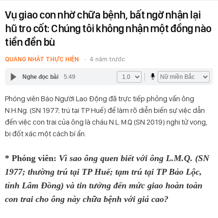
Vụ giao con nhờ chữa bệnh, bất ngờ nhận lại
hũ tro cốt: Chúng tôi không nhận một đồng nào
tiền đền bù
QUANG NHẬT THỰC HIỆN
4 năm trước
Nghe đọc bài
5:49
Phóng viên Báo Người Lao Động đã trực tiếp phỏng vấn ông
N.H.Ng. (SN 1977; trú tại TP Huế) để làm rõ diễn biến sự việc dẫn
đến việc con trai của ông là cháu N.L.M.Q (SN 2019) nghi tử vong,
bị đốt xác một cách bí ẩn.
* Phóng viên:
Vì sao ông quen biết với ông L.M.Q. (SN
1977; thường trú tại TP Huế; tạm trú tại TP Bảo Lộc,
tỉnh Lâm Đồng) và tin tưởng đến mức giao hoàn toàn
con trai cho ông này chữa bệnh với giá cao?