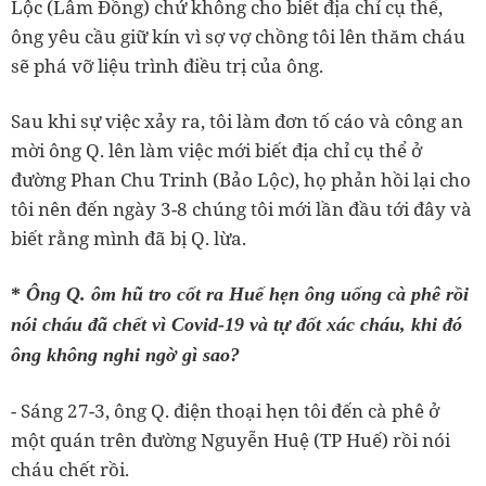
Lộc (Lâm Đồng) chứ không cho biết địa chỉ cụ thể,
ông yêu cầu giữ kín vì sợ vợ chồng tôi lên thăm cháu
sẽ phá vỡ liệu trình điều trị của ông.
Sau khi sự việc xảy ra, tôi làm đơn tố cáo và công an
mời ông Q. lên làm việc mới biết địa chỉ cụ thể ở
đường Phan Chu Trinh (Bảo Lộc), họ phản hồi lại cho
tôi nên đến ngày 3-8 chúng tôi mới lần đầu tới đây và
biết rằng mình đã bị Q. lừa.
*
Ông Q. ôm hũ tro cốt ra Huế hẹn ông uống cà phê rồi
nói cháu đã chết vì Covid-19 và tự đốt xác cháu, khi đó
ông không nghi ngờ gì sao?
- Sáng 27-3, ông Q. điện thoại hẹn tôi đến cà phê ở
một quán trên đường Nguyễn Huệ (TP Huế) rồi nói
cháu chết rồi.