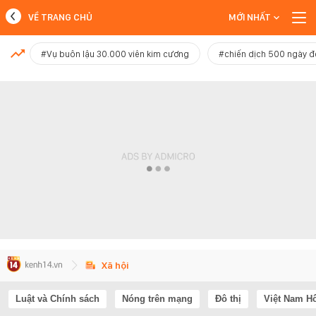
VỀ TRANG CHỦ
MỚI NHẤT
MỚI NHẤT
#Vụ buôn lậu 30.000 viên kim cương
#chiến dịch 500 ngày 
Xem thêm
Xã hội
Luật và Chính sách
Nóng trên mạng
Đô thị
Việt Nam H