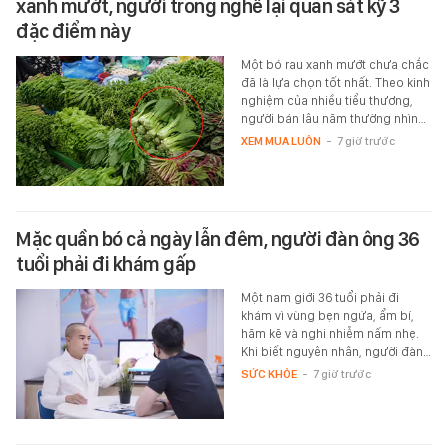
xanh mướt, người trong nghề lại quan sát kỹ 3
đặc điểm này
Một bó rau xanh mướt chưa chắc
đã là lựa chọn tốt nhất. Theo kinh
nghiệm của nhiều tiểu thương,
người bán lâu năm thường nhìn…
XEM MUA LUÔN
-
7 giờ trước
Mặc quần bó cả ngày lẫn đêm, người đàn ông 36
tuổi phải đi khám gấp
Một nam giới 36 tuổi phải đi
khám vì vùng bẹn ngứa, ẩm bí,
hăm kẽ và nghi nhiễm nấm nhẹ.
Khi biết nguyên nhân, người đàn…
SỨC KHỎE
-
7 giờ trước