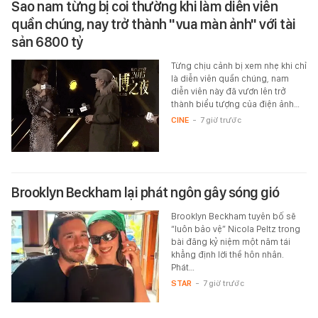
Sao nam từng bị coi thường khi làm diễn viên
quần chúng, nay trở thành "vua màn ảnh" với tài
sản 6800 tỷ
Từng chịu cảnh bị xem nhẹ khi chỉ
là diễn viên quần chúng, nam
diễn viên này đã vươn lên trở
thành biểu tượng của điện ảnh…
CINE
-
7 giờ trước
Brooklyn Beckham lại phát ngôn gây sóng gió
Brooklyn Beckham tuyên bố sẽ
“luôn bảo vệ” Nicola Peltz trong
bài đăng kỷ niệm một năm tái
khẳng định lời thề hôn nhân.
Phát…
STAR
-
7 giờ trước