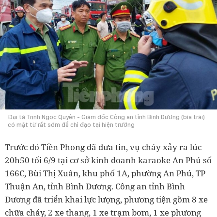
Đại tá Trịnh Ngọc Quyên - Giám đốc Công an tỉnh Bình Dương (bìa trái)
có mặt từ rất sớm để chỉ đạo tại hiện trường
Trước đó Tiền Phong đã đưa tin, vụ cháy xảy ra lúc
20h50 tối 6/9 tại cơ sở kinh doanh karaoke An Phú số
166C, Bùi Thị Xuân, khu phố 1A, phường An Phú, TP
Thuận An, tỉnh Bình Dương. Công an tỉnh Bình
Dương đã triển khai lực lượng, phương tiện gồm 8 xe
chữa cháy, 2 xe thang, 1 xe trạm bơm, 1 xe phương