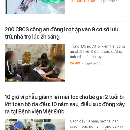
THẾ GIỚI ĐÓ ĐÂY
-
7 giờ trước
200 CBCS công an đồng loạt ập vào 9 cơ sở lưu
trú, nhà trọ lúc 2h sáng
Trong 135 người bị kiểm tra, công
an phát hiện 9 đối tượng dương
tính với chất ma túy.
XÃ HỘI
-
7 giờ trước
10 giờ vi phẫu giành lại mái tóc cho bé gái 2 tuổi bị
lột toàn bộ da đầu: 10 năm sau, điều xúc động xảy
ra tại Bệnh viện Việt Đức
Cách đây 10 năm, một tai nạn
giao thông nghiêm trọng đã xảy