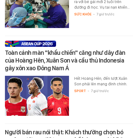
ra với bé gái mới 2 tuổi trên
đường đi học. Vụ tai nạn khiến…
SỨC KHỎE
-
7 giờ trước
Toàn cảnh màn "khẩu chiến" căng như dây đàn
của Hoàng Hên, Xuân Son và cầu thủ Indonesia
gây xôn xao Đông Nam Á
Hết Hoàng Hên, đến lượt Xuân
Son phải lên mạng đính chính.
SPORT
-
7 giờ trước
Người bán rau nói thật: Khách thường chọn bó