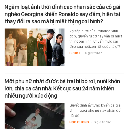
Ngắm loạt ảnh thời đỉnh cao nhan sắc của cô gái
nghèo Georgina khiến Ronaldo say đắm, hiện tại
thay đổi ra sao mà bị miệt thị ngoại hình?
Vợ sắp cưới của Ronaldo xinh
đẹp, quyến rũ cỡ này vẫn bị miệt
thị ngoại hình: Chuẩn mực cái
đẹp của netizen rốt cuộc là gì?
SPORT
-
6 giờ trước
Một phụ nữ nhặt được bé trai bị bỏ rơi, nuôi khôn
lớn, chia cả căn nhà: Kết cục sau 24 năm khiến
nhiều người xúc động
Quyết định ấy từng khiến cả gia
đình người phụ nữ này phản đối
dữ dội.
HỌC ĐƯỜNG
-
6 giờ trước