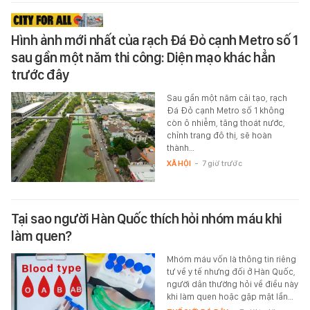
Hình ảnh mới nhất của rạch Đá Đỏ cạnh Metro số 1
sau gần một năm thi công: Diện mạo khác hẳn
trước đây
Sau gần một năm cải tạo, rạch
Đá Đỏ cạnh Metro số 1 không
còn ô nhiễm, tăng thoát nước,
chỉnh trang đô thị, sẽ hoàn
thành…
XÃ HỘI
-
7 giờ trước
Tại sao người Hàn Quốc thích hỏi nhóm máu khi
làm quen?
Mhóm máu vốn là thông tin riêng
tư về y tế nhưng đối ở Hàn Quốc,
người dân thường hỏi về điều này
khi làm quen hoặc gặp mặt lần…