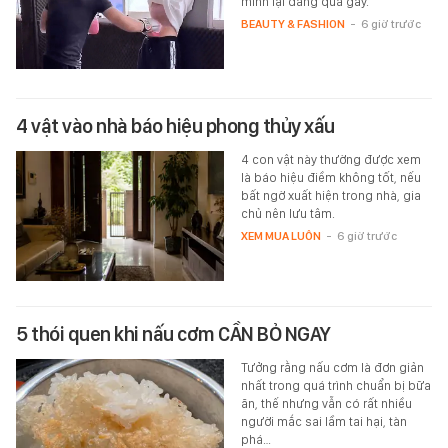
mình lại đang quá gầy.
BEAUTY & FASHION
-
6 giờ trước
4 vật vào nhà báo hiệu phong thủy xấu
4 con vật này thường được xem
là báo hiệu điềm không tốt, nếu
bất ngờ xuất hiện trong nhà, gia
chủ nên lưu tâm.
XEM MUA LUÔN
-
6 giờ trước
5 thói quen khi nấu cơm CẦN BỎ NGAY
Tưởng rằng nấu cơm là đơn giản
nhất trong quá trình chuẩn bị bữa
ăn, thế nhưng vẫn có rất nhiều
người mắc sai lầm tai hại, tàn
phá…