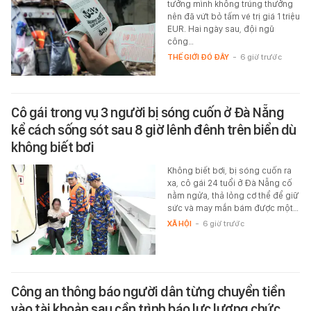
tưởng mình không trúng thưởng
nên đã vứt bỏ tấm vé trị giá 1 triệu
EUR. Hai ngày sau, đội ngũ
công…
THẾ GIỚI ĐÓ ĐÂY
-
6 giờ trước
Cô gái trong vụ 3 người bị sóng cuốn ở Đà Nẵng
kể cách sống sót sau 8 giờ lênh đênh trên biển dù
không biết bơi
Không biết bơi, bị sóng cuốn ra
xa, cô gái 24 tuổi ở Đà Nẵng cố
nằm ngửa, thả lỏng cơ thể để giữ
sức và may mắn bám được một…
XÃ HỘI
-
6 giờ trước
Công an thông báo người dân từng chuyển tiền
vào tài khoản sau cần trình báo lực lượng chức