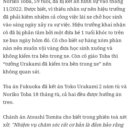
Noriko Toba, 59 tuổi, đã bị kết án hình sự vào tháng
11/2022. Được biết, vì thiếu nhân sự nên hiệu trưởng
đã phải kiêm nhiệm cả công việc lái xe chở học sinh
vào sáng ngày xảy ra sự việc. Hiệu trưởng khai nhận
cô đã bị phân tâm bởi một đứa bé 1 tuổi khóc to trên
xe bus ngày hôm đó. Cô cho biết sợ hàng xóm phàn
nàn nên muốn vội vàng đưa học sinh xuống và
không kiểm tra bên trong xe. Còn cô giáo Toba thì
“tưởng Urakami đã kiểm tra bên trong xe” nên
không quan sát.
Tòa án Fukuoka đã kết án Yoko Urakami 2 năm tù và
Noriko Toba 18 tháng tù, cả hai đều được hưởng án
treo.
Chánh án Atsushi Tomita cho biết trong phiên toà xét
xử:
"Nhiệm vụ chăm sóc rất cơ bản là đảm bảo rằng