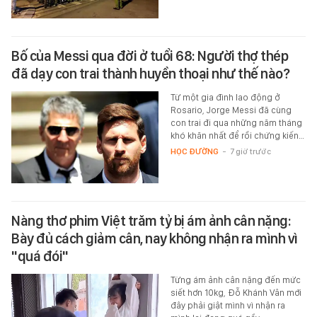
Bố của Messi qua đời ở tuổi 68: Người thợ thép
đã dạy con trai thành huyền thoại như thế nào?
Từ một gia đình lao động ở
Rosario, Jorge Messi đã cùng
con trai đi qua những năm tháng
khó khăn nhất để rồi chứng kiến…
HỌC ĐƯỜNG
-
7 giờ trước
Nàng thơ phim Việt trăm tỷ bị ám ảnh cân nặng:
Bày đủ cách giảm cân, nay không nhận ra mình vì
"quá đói"
Từng ám ảnh cân nặng đến mức
siết hơn 10kg, Đỗ Khánh Vân mới
đây phải giật mình vì nhận ra