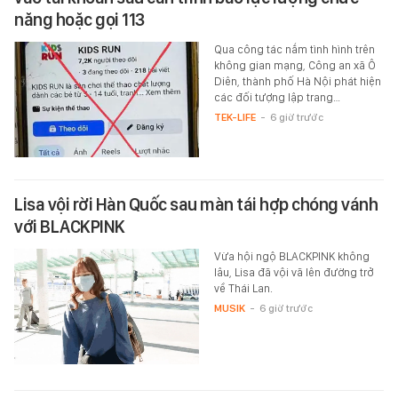
năng hoặc gọi 113
Qua công tác nắm tình hình trên
không gian mạng, Công an xã Ô
Diên, thành phố Hà Nội phát hiện
các đối tượng lập trang…
TEK-LIFE
-
6 giờ trước
Lisa vội rời Hàn Quốc sau màn tái hợp chóng vánh
với BLACKPINK
Vừa hội ngộ BLACKPINK không
lâu, Lisa đã vội vã lên đường trở
về Thái Lan.
MUSIK
-
6 giờ trước