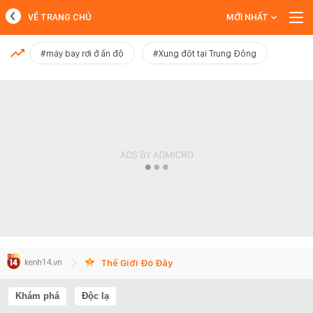
VỀ TRANG CHỦ
MỚI NHẤT
MỚI NHẤT
#máy bay rơi ở ấn độ
#Xung đột tại Trung Đông
Xem thêm
Thế Giới Đó Đây
Khám phá
Độc lạ