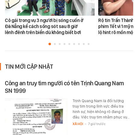
Cô gái trong vụ 3 người bị sóng cuốn ở
Rộ tin Trấn Thành
Đà Nẵng kể cách sống sót sau 8 giờ
phim Tết vì 1 mỹ n
lênh đênh trên biển dù không biết bơi
lộ hint rõ mồn một
TIN MỚI CẬP NHẬT
Công an truy tìm người có tên Trịnh Quang Nam
SN 1999
Trịnh Quang Nam là đối tượng
truy tìm trong lĩnh vực điều tra
hình sự, hiện không rõ đang ở
đâu. Việc truy tìm nhằm phục vụ…
XÃ HỘI
-
7 giờ trước