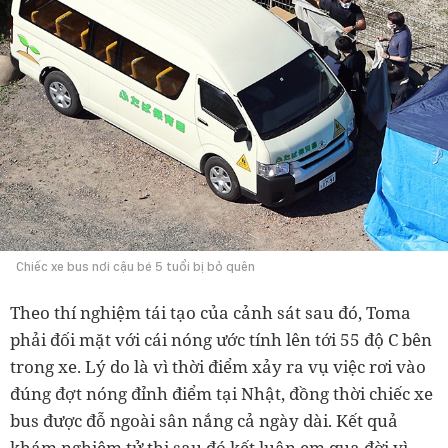
Chiếc xe bus nơi cậu bé 5 tuổi bị bỏ quên
Theo thí nghiệm tái tạo của cảnh sát sau đó, Toma
phải đối mặt với cái nóng ước tính lên tới 55 độ C bên
trong xe. Lý do là vì thời điểm xảy ra vụ việc rơi vào
đúng đợt nóng đỉnh điểm tại Nhật, đồng thời chiếc xe
bus được đỗ ngoài sân nắng cả ngày dài. Kết quả
khám nghiệm tử thi sau đó kết luận em qua đời vì