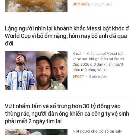
SỨC KHỎE
-
6 giờ trước
Lặng người nhìn lại khoảnh khắc Messi bật khóc ở
World Cup vì bố ốm nặng, hôm nay bố anh đã qua
đời
Khoảnh khắc Lionel Messi bật
khóc sau khi ghi bàn tại World
Cup 2026 giờ đây khiến người
hâm mộ càng xót xa.
SPORT
-
6 giờ trước
Vứt nhầm tấm vé số trúng hơn 30 tỷ đồng vào
thùng rác, người đàn ông khiến cả công ty vệ sinh
phải mất 2 ngày tìm lại
Một người chơi xổ số tại Italy