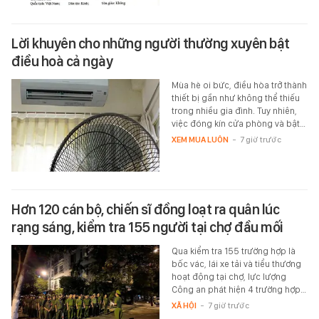
Lời khuyên cho những người thường xuyên bật
điều hoà cả ngày
Mùa hè oi bức, điều hòa trở thành
thiết bị gần như không thể thiếu
trong nhiều gia đình. Tuy nhiên,
việc đóng kín cửa phòng và bật…
XEM MUA LUÔN
-
7 giờ trước
Hơn 120 cán bộ, chiến sĩ đồng loạt ra quân lúc
rạng sáng, kiểm tra 155 người tại chợ đầu mối
Qua kiểm tra 155 trường hợp là
bốc vác, lái xe tải và tiểu thương
hoạt động tại chợ, lực lượng
Công an phát hiện 4 trường hợp…
XÃ HỘI
-
7 giờ trước