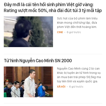
Đây mới là cái tên hồi sinh phim Việt giờ vàng:
Rating vượt mốc 50%, nhà đài đút túi 3 tỷ mỗi tập
Sức hút của bộ phim làm triệu
khán mong chờ từng tập, đưa
phim Việt đến thời hoàng kim.
CINE
-
6 giờ trước
Tử hình Nguyễn Cao Minh SN 2000
Nguyễn Cao Minh cùng 2 bị can
khác bị tuyên án tử hình trong vụ
án mua bán trái phép 56,5kg ma
túy liên tỉnh và xuyên quốc gia.
XÃ HỘI
-
6 giờ trước