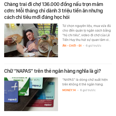
Chàng trai đi chợ 136.000 đồng nấu trọn mâm
cơm: Mỗi tháng chỉ dành 3 triệu tiền ăn nhưng
cách chi tiêu mới đáng học hỏi
Từ chọn nguyên liệu, mua vừa đủ
cho đến quản lý ngân sách bằng
"hũ chi tiêu", video đi chợ của Lê
Tiến Huy thu hút sự quan tâm vì…
ĂN - CHƠI - ĐI
-
6 giờ trước
Chữ “NAPAS” trên thẻ ngân hàng nghĩa là gì?
“NAPAS” là dòng chữ xuất hiện
trên không ít thẻ ngân hàng.
MONEY.14
-
6 giờ trước