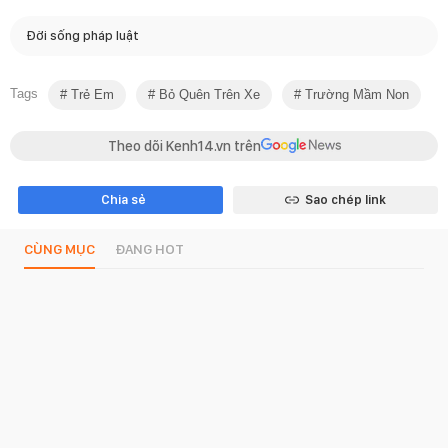
Đời sống pháp luật
Tags
Trẻ Em
Bỏ Quên Trên Xe
Trường Mầm Non
Theo dõi Kenh14.vn trên
Chia sẻ
Sao chép link
CÙNG MỤC
ĐANG HOT