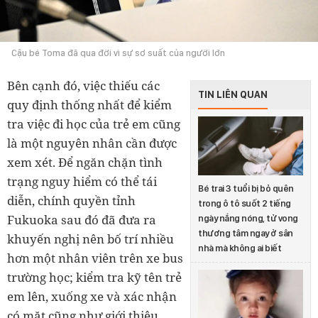
Cậu bé Toma đã qua đời vì sự sơ suất của người lớn
Bên cạnh đó, việc thiếu các
TIN LIÊN QUAN
quy định thống nhất để kiểm
tra việc đi học của trẻ em cũng
là một nguyên nhân cần được
xem xét. Để ngăn chặn tình
trạng nguy hiểm có thể tái
Bé trai 3 tuổi bị bỏ quên
diễn, chính quyền tỉnh
trong ô tô suốt 2 tiếng
Fukuoka sau đó đã đưa ra
ngày nắng nóng, tử vong
thương tâm ngay ở sân
khuyến nghị nên bố trí nhiều
nhà mà không ai biết
hơn một nhân viên trên xe bus
trường học; kiểm tra kỹ tên trẻ
em lên, xuống xe và xác nhận
có mặt cũng như giới thiệu,