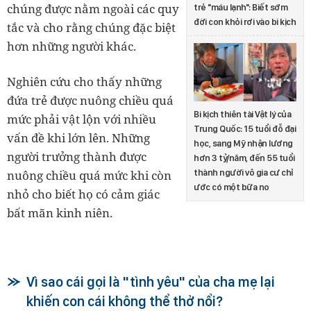
chúng được nằm ngoài các quy
trẻ "máu lạnh": Biết sớm
đời con khỏi rơi vào bi kịch
tắc và cho rằng chúng đặc biệt
hơn những người khác.
Nghiên cứu cho thấy những
đứa trẻ được nuông chiều quá
Bi kịch thiên tài Vật lý của
mức phải vật lộn với nhiều
Trung Quốc: 15 tuổi đỗ đại
vấn đề khi lớn lên. Những
học, sang Mỹ nhận lương
người trưởng thành được
hơn 3 tỷ/năm, đến 55 tuổi
thành người vô gia cư chỉ
nuông chiều quá mức khi còn
ước có một bữa no
nhỏ cho biết họ có cảm giác
bất mãn kinh niên.
Vì sao cái gọi là "tình yêu" của cha mẹ lại
khiến con cái không thể thở nổi?