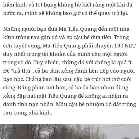
hiền lành và tốt bụng không hề biết rằng một khi đã
bước ra, mình sẽ không bao giờ có thể quay trở lại.
Những người bạn đưa Ma Tiểu Quang đến một nhà
kính trồng rau gần đó và ép cậu bé đưa tiền. Trong
cơn tuyệt vọng, Ma Tiểu Quang phải chuyển 190 NDT
duy nhất trong tài khoản của mình cho một người
trong số đó. Tuy nhiên, chừng đó với chúng là quá ít.
Để "trả thù", cả ba cầm xẻng đánh liên tiếp vào người
bạn học. Chẳng bao lâu sau, cậu bé trút hơi thở cuối
cùng. Đáng phẫn uất hơn, cả ba đã bàn nhau dùng
xẻng đập nát mặt Tiểu Quang để không ai nhận ra
danh tính nạn nhân. Máu cậu bé nhuộm đỏ đất trồng
rau trong nhà kính.