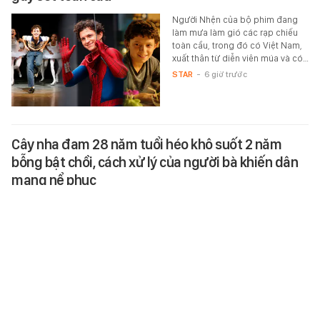
Người Nhện của bộ phim đang
làm mưa làm gió các rạp chiếu
toàn cầu, trong đó có Việt Nam,
xuất thân từ diễn viên múa và có…
STAR
-
6 giờ trước
Cây nha đam 28 năm tuổi héo khô suốt 2 năm
bỗng bật chồi, cách xử lý của người bà khiến dân
mạng nể phục
Suốt gần hai năm, cây nha đam
già trong nhà liên tục héo lá, thân
teo tóp, thay đất, tưới nước hay
bón phân đều không cải thiện.…
XEM MUA LUÔN
-
6 giờ trước