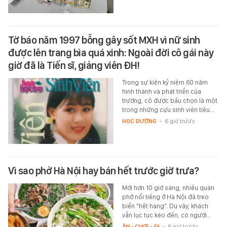
Tờ báo năm 1997 bỗng gây sốt MXH vì nữ sinh
được lên trang bìa quá xinh: Ngoài đời cô gái này
giờ đã là Tiến sĩ, giảng viên ĐH!
Trong sự kiện kỷ niệm 60 năm
hình thành và phát triển của
trường, cô được bầu chọn là một
trong những cựu sinh viên tiêu…
HỌC ĐƯỜNG
-
6 giờ trước
Vì sao phở Hà Nội hay bán hết trước giờ trưa?
Mới hơn 10 giờ sáng, nhiều quán
phở nổi tiếng ở Hà Nội đã treo
biển "hết hàng". Dù vậy, khách
vẫn lục tục kéo đến, có người…
ĂN - CHƠI - ĐI
-
6 giờ trước