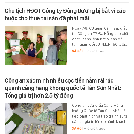
Chủ tịch HĐQT Công ty Đông Dương bị bắt vì cáo
buộc cho thuê tài sản đã phát mãi
Ngày 7/8, Cơ quan Cảnh sát điều
tra Công an TP. Đà Nẵng cho biết
đã thi hành lệnh bắt bị can để
tạm giam đối với N.L.H (50 tuổi,…
XÃ HỘI
-
6 giờ trước
Công an xác minh nhiều cọc tiền nằm rải rác
quanh cảng hàng không quốc tế Tân Sơn Nhất:
Tổng giá trị hơn 2,5 tỷ đồng
Công an cửa khẩu Cảng Hàng
không Quốc tế Tân Sơn Nhất liên
tiếp phát hiện và trao trả nhiều tài
sản có giá trị lớn do hành khách…
XÃ HỘI
-
6 giờ trước