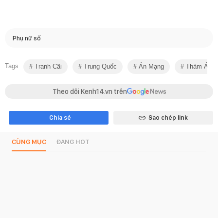
Phụ nữ số
Tags
Tranh Cãi
Trung Quốc
Án Mạng
Thảm Án
Theo dõi Kenh14.vn trên
Chia sẻ
Sao chép link
CÙNG MỤC
ĐANG HOT