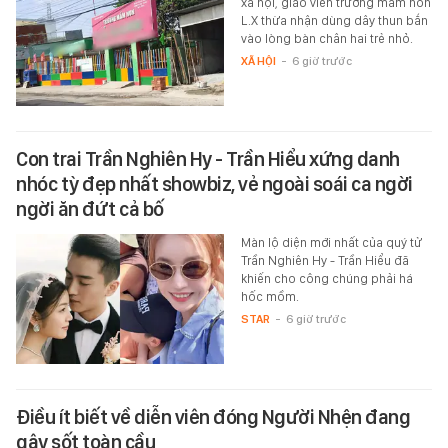
xã hội, giáo viên trường mầm non
L.X thừa nhận dùng dây thun bắn
vào lòng bàn chân hai trẻ nhỏ.
XÃ HỘI
-
6 giờ trước
Con trai Trần Nghiên Hy - Trần Hiểu xứng danh
nhóc tỳ đẹp nhất showbiz, vẻ ngoài soái ca ngời
ngời ăn đứt cả bố
Màn lộ diện mới nhất của quý tử
Trần Nghiên Hy - Trần Hiểu đã
khiến cho công chúng phải há
hốc mồm.
STAR
-
6 giờ trước
Điều ít biết về diễn viên đóng Người Nhện đang
gây sốt toàn cầu