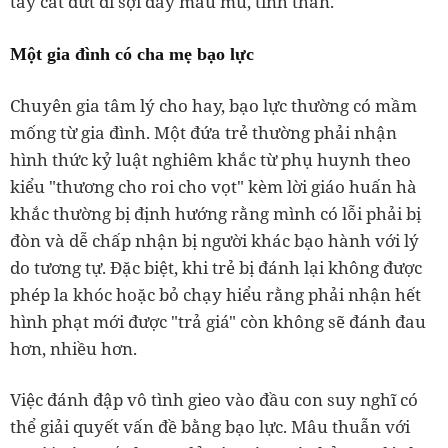
tay cắt đứt đi sợi dây máu mủ, tình thân.
Một gia đình có cha mẹ bạo lực
Chuyên gia tâm lý cho hay, bạo lực thường có mầm
mống từ gia đình. Một đứa trẻ thường phải nhận
hình thức kỷ luật nghiêm khắc từ phụ huynh theo
kiểu "thương cho roi cho vọt" kèm lời giáo huấn hà
khắc thường bị định hướng rằng mình có lỗi phải bị
đòn và dễ chấp nhận bị người khác bạo hành với lý
do tương tự. Đặc biệt, khi trẻ bị đánh lại không được
phép la khóc hoặc bỏ chạy hiểu rằng phải nhận hết
hình phạt mới được "trả giá" còn không sẽ đánh đau
hơn, nhiều hơn.
Việc đánh đập vô tình gieo vào đầu con suy nghĩ có
thể giải quyết vấn đề bằng bạo lực. Mâu thuẫn với