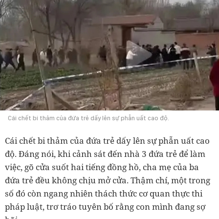
Cái chết bi thảm của đứa trẻ dấy lên sự phẫn uất cao độ.
Cái chết bi thảm của đứa trẻ dấy lên sự phẫn uất cao
độ. Đáng nói, khi cảnh sát đến nhà 3 đứa trẻ để làm
việc, gõ cửa suốt hai tiếng đồng hồ, cha mẹ của ba
đứa trẻ đều không chịu mở cửa. Thậm chí, một trong
số đó còn ngang nhiên thách thức cơ quan thực thi
pháp luật, trơ tráo tuyên bố rằng con mình đang sợ