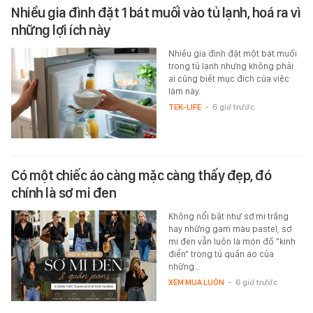
Nhiều gia đình đặt 1 bát muối vào tủ lạnh, hoá ra vì
những lợi ích này
Nhiều gia đình đặt một bát muối
trong tủ lạnh nhưng không phải
ai cũng biết mục đích của việc
làm này.
TEK-LIFE
-
6 giờ trước
Có một chiếc áo càng mặc càng thấy đẹp, đó
chính là sơ mi đen
Không nổi bật như sơ mi trắng
hay những gam màu pastel, sơ
mi đen vẫn luôn là món đồ "kinh
điển" trong tủ quần áo của
những…
XEM MUA LUÔN
-
6 giờ trước