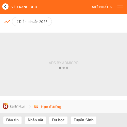
VỀ TRANG CHỦ
MỚI NHẤT
MỚI NHẤT
#Điểm chuẩn 2026
Xem thêm
Học đường
Bản tin
Nhân vật
Du học
Tuyển Sinh