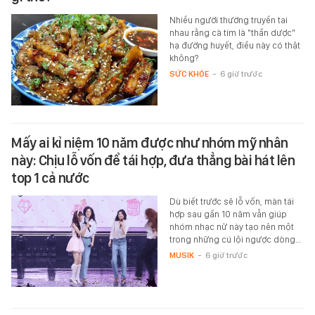
Nhiều người thường truyền tai
nhau rằng cà tím là "thần dược"
hạ đường huyết, điều này có thật
không?
SỨC KHỎE
-
6 giờ trước
Mấy ai kỉ niệm 10 năm được như nhóm mỹ nhân
này: Chịu lỗ vốn để tái hợp, đưa thẳng bài hát lên
top 1 cả nước
Dù biết trước sẽ lỗ vốn, màn tái
hợp sau gần 10 năm vẫn giúp
nhóm nhạc nữ này tạo nên một
trong những cú lội ngược dòng…
MUSIK
-
6 giờ trước