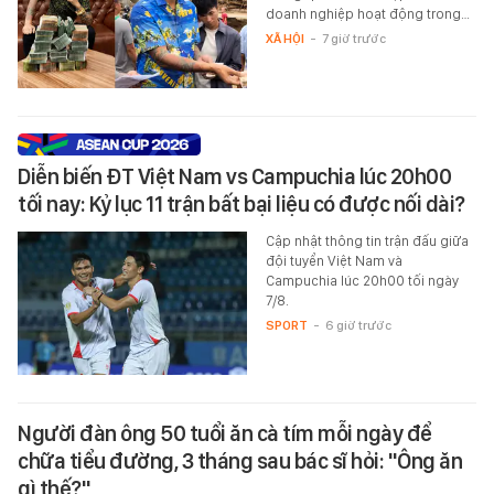
doanh nghiệp hoạt động trong…
XÃ HỘI
-
7 giờ trước
Diễn biến ĐT Việt Nam vs Campuchia lúc 20h00
tối nay: Kỷ lục 11 trận bất bại liệu có được nối dài?
Cập nhật thông tin trận đấu giữa
đội tuyển Việt Nam và
Campuchia lúc 20h00 tối ngày
7/8.
SPORT
-
6 giờ trước
Người đàn ông 50 tuổi ăn cà tím mỗi ngày để
chữa tiểu đường, 3 tháng sau bác sĩ hỏi: "Ông ăn
gì thế?"