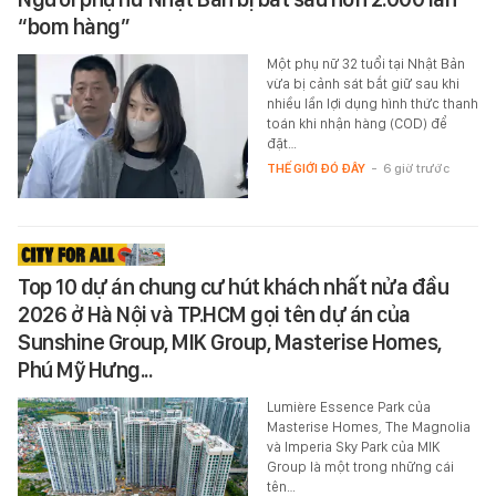
“bom hàng”
Một phụ nữ 32 tuổi tại Nhật Bản
vừa bị cảnh sát bắt giữ sau khi
nhiều lần lợi dụng hình thức thanh
toán khi nhận hàng (COD) để
đặt…
THẾ GIỚI ĐÓ ĐÂY
-
6 giờ trước
Top 10 dự án chung cư hút khách nhất nửa đầu
2026 ở Hà Nội và TP.HCM gọi tên dự án của
Sunshine Group, MIK Group, Masterise Homes,
Phú Mỹ Hưng...
Lumière Essence Park của
Masterise Homes, The Magnolia
và Imperia Sky Park của MIK
Group là một trong những cái
tên…