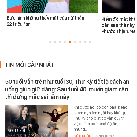
Bức hình không thấy mặt của nữ thần
Kiếm đỏ mắt khôn
22 triệu fan
dàn sao thế này:
Phước Thịnh, Ma
TIN MỚI CẬP NHẬT
50 tuổi vẫn trẻ như tuổi 30, Thư Kỳ tiết lộ cách ăn
uống giúp giữ dáng: Sau tuổi 40, muốn giảm cân
thì đừng mắc sai lầm này
Khi được hỏi có còn phải kiêng
khem nghiêm ngặt hay không,
Thư Kỳ cho biết cô vẫn duy trì
việc kiểm soát chế độ ăn,
nhưng…
SỨC KHỎE
-
6 giờ trước