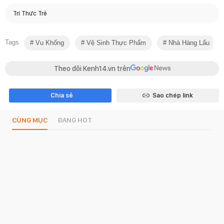
Trí Thức Trẻ
Tags
Vu Khống
Vệ Sinh Thực Phẩm
Nhà Hàng Lẩu
Theo dõi Kenh14.vn trên
Chia sẻ
Sao chép link
CÙNG MỤC
ĐANG HOT