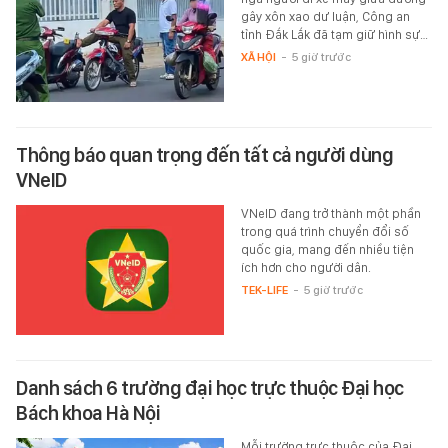
gây xôn xao dư luận, Công an
tỉnh Đắk Lắk đã tạm giữ hình sự…
XÃ HỘI
-
5 giờ trước
Thông báo quan trọng đến tất cả người dùng
VNeID
VNeID đang trở thành một phần
trong quá trình chuyển đổi số
quốc gia, mang đến nhiều tiện
ích hơn cho người dân.
TEK-LIFE
-
5 giờ trước
Danh sách 6 trường đại học trực thuộc Đại học
Bách khoa Hà Nội
Mỗi trường trực thuộc của Đại