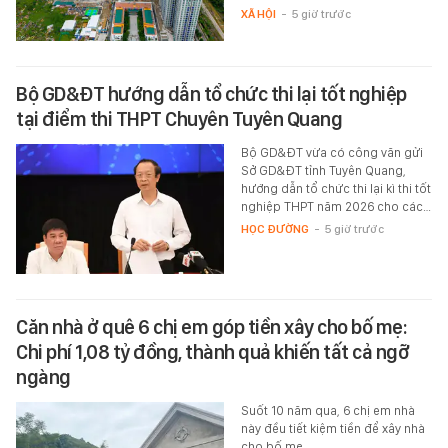
XÃ HỘI
-
5 giờ trước
Bộ GD&ĐT hướng dẫn tổ chức thi lại tốt nghiệp
tại điểm thi THPT Chuyên Tuyên Quang
Bộ GD&ĐT vừa có công văn gửi
Sở GD&ĐT tỉnh Tuyên Quang,
hướng dẫn tổ chức thi lại kì thi tốt
nghiệp THPT năm 2026 cho các…
HỌC ĐƯỜNG
-
5 giờ trước
Căn nhà ở quê 6 chị em góp tiền xây cho bố mẹ:
Chi phí 1,08 tỷ đồng, thành quả khiến tất cả ngỡ
ngàng
Suốt 10 năm qua, 6 chị em nhà
này đều tiết kiệm tiền để xây nhà
cho bố mẹ.