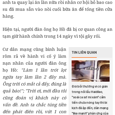
anh ta quay lại ăn lần nữa rồi nhân cơ hội bỏ bao cao
su đã mua sẵn vào nồi cuối bữa ăn để tống tiền cửa
hàng.
Hiện tại, người đàn ông họ Hồ đã bị cơ quan công an
tạm giữ hành chính trong 14 ngày vì tội gây rối.
Cư dân mạng cũng bình luận
TIN LIÊN QUAN
rôm rả về hành vi cố ý làm
nạn nhân của người đàn ông
họ Hồ:
"Làm 1 lần trót lọt
ngứa tay làm lần 2 đây mà.
Ông trời có mắt cả đấy, đúng là
Đòi bồi thường vì có gián
quả báo!"; "Trời ơi, mới đầu tôi
trong nồi lẩu Haidilao,
cũng đoán vị khách này có
"soái ca sơ mi xám" cầm
tiền chưa nóng tay thì bi
vấn đề. Anh ta chắc túng tiền
kịch đã ập đến, dân mạng
đến phát điên rồi, vứt 1 con
"like mạnh" phản ứng của