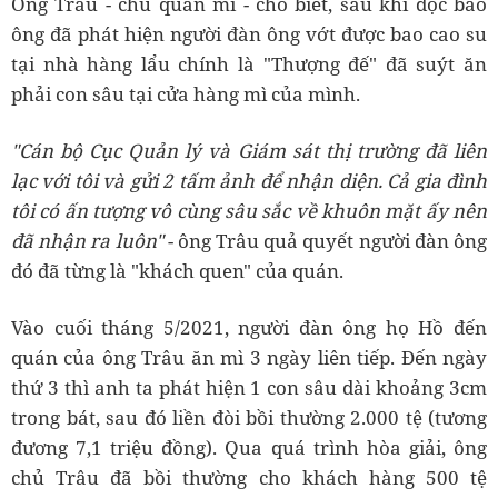
Ông Trâu - chủ quán mì - cho biết, sau khi đọc báo
ông đã phát hiện người đàn ông vớt được bao cao su
tại nhà hàng lẩu chính là "Thượng đế" đã suýt ăn
phải con sâu tại cửa hàng mì của mình.
"Cán bộ Cục Quản lý và Giám sát thị trường đã liên
lạc với tôi và gửi 2 tấm ảnh để nhận diện. Cả gia đình
tôi có ấn tượng vô cùng sâu sắc về khuôn mặt ấy nên
đã nhận ra luôn"
- ông Trâu quả quyết người đàn ông
đó đã từng là "khách quen" của quán.
Vào cuối tháng 5/2021, người đàn ông họ Hồ đến
quán của ông Trâu ăn mì 3 ngày liên tiếp. Đến ngày
thứ 3 thì anh ta phát hiện 1 con sâu dài khoảng 3cm
trong bát, sau đó liền đòi bồi thường 2.000 tệ (tương
đương 7,1 triệu đồng). Qua quá trình hòa giải, ông
chủ Trâu đã bồi thường cho khách hàng 500 tệ