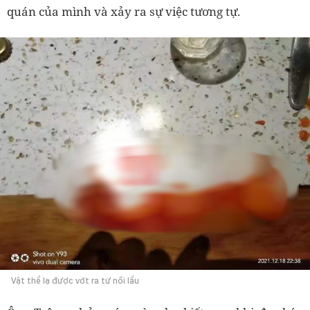
quán của mình và xảy ra sự việc tương tự.
Vật thể lạ được vớt ra từ nồi lẩu