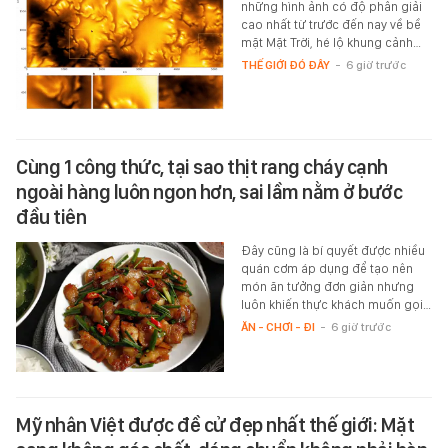
những hình ảnh có độ phân giải
cao nhất từ trước đến nay về bề
mặt Mặt Trời, hé lộ khung cảnh…
THẾ GIỚI ĐÓ ĐÂY
-
6 giờ trước
Cùng 1 công thức, tại sao thịt rang cháy cạnh
ngoài hàng luôn ngon hơn, sai lầm nằm ở bước
đầu tiên
Đây cũng là bí quyết được nhiều
quán cơm áp dụng để tạo nên
món ăn tưởng đơn giản nhưng
luôn khiến thực khách muốn gọi…
ĂN - CHƠI - ĐI
-
6 giờ trước
Mỹ nhân Việt được đề cử đẹp nhất thế giới: Mặt