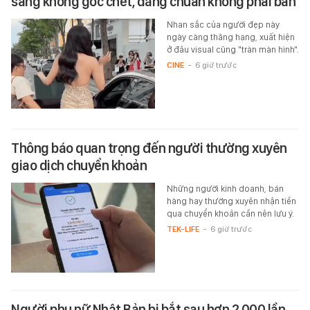
sang không góc chết, dáng chuẩn không phải bàn
Nhan sắc của người đẹp này
ngày càng thăng hạng, xuất hiện
ở đâu visual cũng "tràn màn hình".
CINE
-
6 giờ trước
Thông báo quan trọng đến người thường xuyên
giao dịch chuyển khoản
Những người kinh doanh, bán
hàng hay thường xuyên nhận tiền
qua chuyển khoản cần nên lưu ý.
TEK-LIFE
-
6 giờ trước
Người phụ nữ Nhật Bản bị bắt sau hơn 2.000 lần