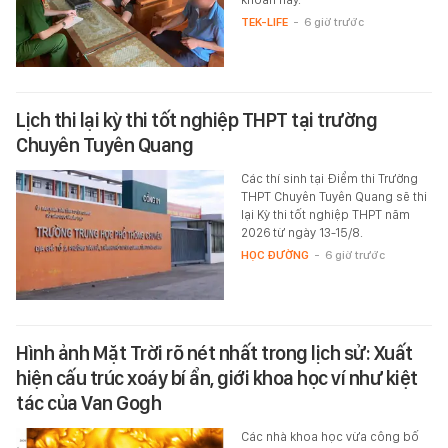
TEK-LIFE
-
6 giờ trước
Lịch thi lại kỳ thi tốt nghiệp THPT tại trường
Chuyên Tuyên Quang
Các thí sinh tại Điểm thi Trường
THPT Chuyên Tuyên Quang sẽ thi
lại Kỳ thi tốt nghiệp THPT năm
2026 từ ngày 13-15/8.
HỌC ĐƯỜNG
-
6 giờ trước
Hình ảnh Mặt Trời rõ nét nhất trong lịch sử: Xuất
hiện cấu trúc xoáy bí ẩn, giới khoa học ví như kiệt
tác của Van Gogh
Các nhà khoa học vừa công bố