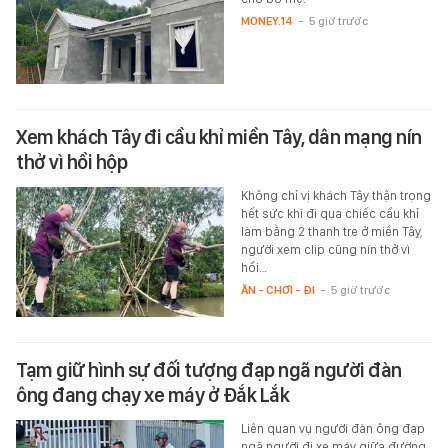
MONEY.14
-
5 giờ trước
Xem khách Tây đi cầu khỉ miền Tây, dân mạng nín
thở vì hồi hộp
Không chỉ vị khách Tây thận trọng
hết sức khi đi qua chiếc cầu khỉ
làm bằng 2 thanh tre ở miền Tây,
người xem clip cũng nín thở vì
hồi…
ĂN - CHƠI - ĐI
-
5 giờ trước
Tạm giữ hình sự đối tượng đạp ngã người đàn
ông đang chạy xe máy ở Đắk Lắk
Liên quan vụ người đàn ông đạp
ngã người đi xe máy giữa đường