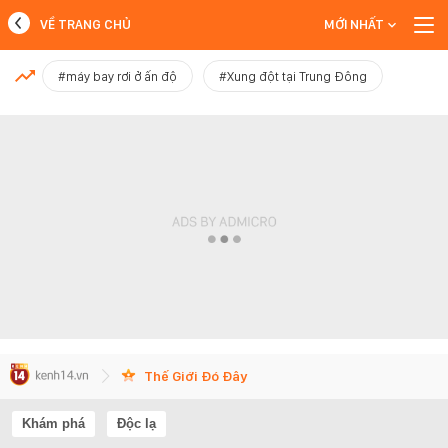
VỀ TRANG CHỦ
MỚI NHẤT
MỚI NHẤT
#máy bay rơi ở ấn độ
#Xung đột tại Trung Đông
Xem thêm
Thế Giới Đó Đây
Khám phá
Độc lạ