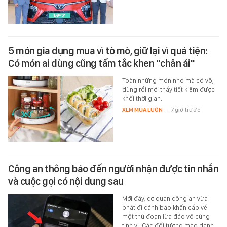
5 món gia dụng mua vì tò mò, giữ lại vì quá tiện:
Có món ai dùng cũng tấm tắc khen "chân ái"
Toàn những món nhỏ mà có võ,
dùng rồi mới thấy tiết kiệm được
khối thời gian.
XEM MUA LUÔN
-
7 giờ trước
Công an thông báo đến người nhận được tin nhắn
và cuộc gọi có nội dung sau
Mới đây, cơ quan công an vừa
phát đi cảnh báo khẩn cấp về
một thủ đoạn lừa đảo vô cùng
tinh vi. Các đối tượng mạo danh…