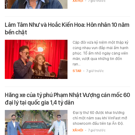
XÃ HỘI
-
7 giờ trước
Lâm Tâm Như và Hoắc Kiến Hoa: Hôn nhân 10 năm
bền chặt
Cặp đôi vừa kỷ niệm một thập kỷ
cùng nhau vun đắp mái ấm hạnh
phúc. Tổ ấm nhỏ ngày càng viên
mãn, vượt qua những tin đồn
rạn…
STAR
-
7 giờ trước
Hãng xe của tỷ phú Phạm Nhật Vượng cán mốc 60
đại lý tại quốc gia 1,4 tỷ dân
Đại lý thứ 60 được khai trương
chỉ một năm sau khi VinFast mở
showroom đầu tiên tại Ấn Độ.
XÃ HỘI
-
7 giờ trước