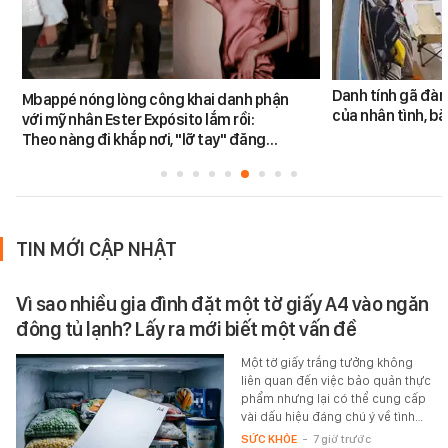
Danh tính gã đàn
Mbappé nóng lòng công khai danh phận
của nhân tình, b
với mỹ nhân Ester Expósito lắm rồi:
Theo nàng đi khắp nơi, "lỡ tay" đăng…
TIN MỚI CẬP NHẬT
Vì sao nhiều gia đình đặt một tờ giấy A4 vào ngăn
đông tủ lạnh? Lấy ra mới biết một vấn đề
Một tờ giấy trắng tưởng không
liên quan đến việc bảo quản thực
phẩm nhưng lại có thể cung cấp
vài dấu hiệu đáng chú ý về tình…
SỨC KHỎE
-
7 giờ trước