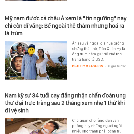
Mỹ nam được cả châu Á xem là "tín ngưỡng" nay
chỉ còn dĩ vãng: Bề ngoài thê thảm nhưng hoá ra
là trùm
Ẩn sau vẻ ngoài già nua tưởng
chừng thất thế, Trần Quán Hy là
ông trùm nắm giữ đế chế thời
trang hàng tỷ USD.
BEAUTY & FASHION
-
6 giờ trước
Nam kỹ sư 34 tuổi cay đắng nhận chẩn đoán ung
thư đại trực tràng sau 2 tháng xem nhẹ 1 thứ khi
đi vệ sinh
Chủ quan cho rằng dân văn
phòng hay những người ngồi
nhiều khó tránh phải bệnh trĩ,