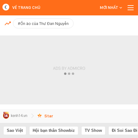
VỀ TRANG CHỦ
MỚI NHẤT
MỚI NHẤT
#Ồn ào của Thư Đan Nguyễn
Xem thêm
Star
Sao Việt
Hội bạn thân Showbiz
TV Show
Đi Soi Sao Đi