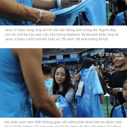
Jeon Ji Hyun cùng ông xã tới sân vận động xem bóng đá. Người đẹp
còn xin chữ ký của nam cầu thủ Erling Haaland. Và khoảnh khắc ông xã
Jeon Ji Hyun cười tươi khi thấy vợ "đu idol" đã viral mạng xã hội
Mỹ nhân sinh năm 1981 không giấu nổi niềm phấn khích khi xin được chữ
ký từ thần tượng. Cô còn cảm ơn rối rít nam cầu thủ nổi tiếng. Sự đáng