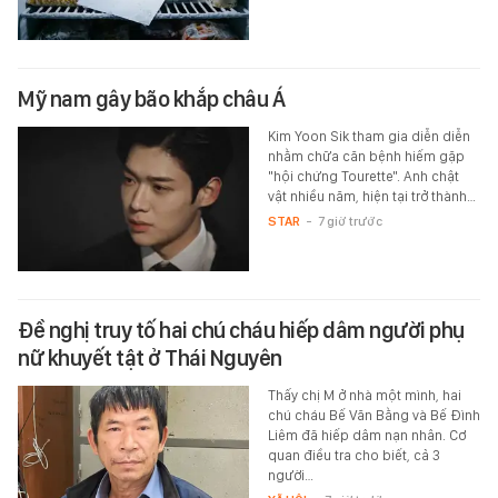
Mỹ nam gây bão khắp châu Á
Kim Yoon Sik tham gia diễn diễn
nhằm chữa căn bệnh hiếm gặp
"hội chứng Tourette". Anh chật
vật nhiều năm, hiện tại trở thành…
STAR
-
7 giờ trước
Đề nghị truy tố hai chú cháu hiếp dâm người phụ
nữ khuyết tật ở Thái Nguyên
Thấy chị M ở nhà một mình, hai
chú cháu Bế Văn Bằng và Bế Đình
Liêm đã hiếp dâm nạn nhân. Cơ
quan điều tra cho biết, cả 3
người…