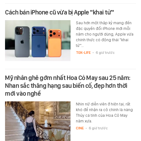
Cách bán iPhone cũ vừa bị Apple "khai tử"
Sau hơn một thập kỷ mang đến
đặc quyền đổi iPhone mới mỗi
năm cho người dùng, Apple vừa
chính thức có động thái "khai
tử"…
TEK-LIFE
-
6 giờ trước
Mỹ nhân ghê gớm nhất Hoa Cỏ May sau 25 năm:
Nhan sắc thăng hạng sau biến cố, đẹp hơn thời
mới vào nghề
Nhìn nữ diễn viên ở hiện tại, rất
khó để nhận ra cô chính là nàng
Thủy cá tính của Hoa Cỏ May
năm xưa.
CINE
-
6 giờ trước