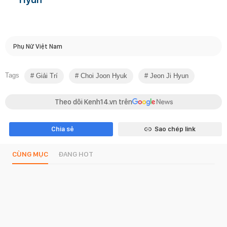
Phụ Nữ Việt Nam
Tags
Giải Trí
Choi Joon Hyuk
Jeon Ji Hyun
Theo dõi Kenh14.vn trên
Chia sẻ
Sao chép link
CÙNG MỤC
ĐANG HOT