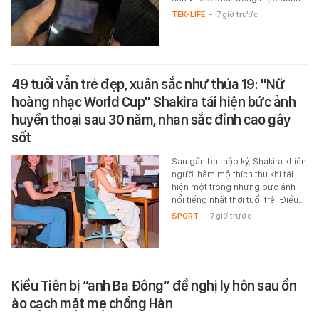
TEK-LIFE
-
7 giờ trước
49 tuổi vẫn trẻ đẹp, xuân sắc như thủa 19: "Nữ
hoàng nhạc World Cup" Shakira tái hiện bức ảnh
huyền thoại sau 30 năm, nhan sắc đỉnh cao gây
sốt
Sau gần ba thập kỷ, Shakira khiến
người hâm mộ thích thú khi tái
hiện một trong những bức ảnh
nổi tiếng nhất thời tuổi trẻ. Điều…
SPORT
-
7 giờ trước
Kiều Tiên bị “anh Ba Đông” đề nghị ly hôn sau ồn
ào cạch mặt mẹ chồng Hàn