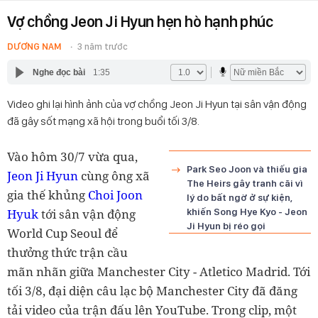
Vợ chồng Jeon Ji Hyun hẹn hò hạnh phúc
DƯƠNG NAM
3 năm trước
Nghe đọc bài
1:35
Video ghi lại hình ảnh của vợ chồng Jeon Ji Hyun tại sân vận động
đã gây sốt mạng xã hội trong buổi tối 3/8.
Vào hôm 30/7 vừa qua,
Park Seo Joon và thiếu gia
Jeon Ji Hyun
cùng ông xã
The Heirs gây tranh cãi vì
gia thế khủng
Choi Joon
lý do bất ngờ ở sự kiện,
Hyuk
tới sân vận động
khiến Song Hye Kyo - Jeon
Ji Hyun bị réo gọi
World Cup Seoul để
thưởng thức trận cầu
mãn nhãn giữa Manchester City - Atletico Madrid. Tới
tối 3/8, đại diện câu lạc bộ Manchester City đã đăng
tải video của trận đấu lên YouTube. Trong clip, một