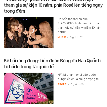
tham gia sự kiện 10 năm, phía Rosé lên tiếng ngay
trong đêm
Cả bốn thành viên của
BLACKPINK chính thức xác nhận
tham gia sự kiện kỷ niệm 10 năm
debut.
MUSIK
-
6 giờ trước
Bê bối rúng động: Liên đoàn Bóng đá Hàn Quốc bị
tố hối lộ trọng tài quốc tế
KFA bị phanh phui cáo buộc
dùng tiền chua chuộc trọng tài.
SPORT
-
6 giờ trước