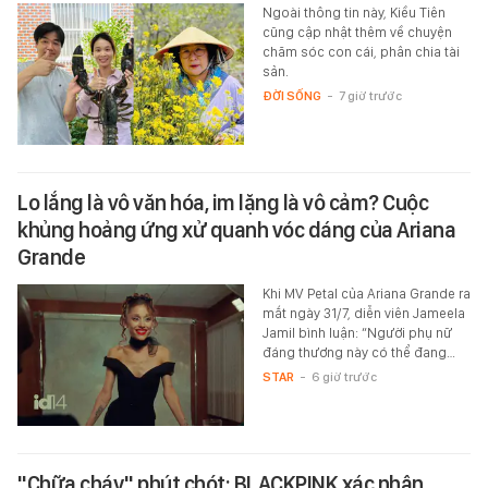
Ngoài thông tin này, Kiều Tiên
cũng cập nhật thêm về chuyện
chăm sóc con cái, phân chia tài
sản.
ĐỜI SỐNG
-
7 giờ trước
Lo lắng là vô văn hóa, im lặng là vô cảm? Cuộc
khủng hoảng ứng xử quanh vóc dáng của Ariana
Grande
Khi MV Petal của Ariana Grande ra
mắt ngày 31/7, diễn viên Jameela
Jamil bình luận: “Người phụ nữ
đáng thương này có thể đang…
STAR
-
6 giờ trước
"Chữa cháy" phút chót: BLACKPINK xác nhận